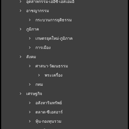
อุตสาหกรรม-เออีซี-เอสเอมอี
อาชญากรรม
กระบวนการยุติธรรม
ภูมิภาค
เกษตรยุคใหม่-ภูมิภาค
การเมือง
สังคม
ศาสนา-วัฒนธรรม
พระเครื่อง
กทม
เศรษฐกิจ
อสังหาริมทรัพย์
ตลาด-ซีเอสอาร์
หุ้น-กองทุนรวม