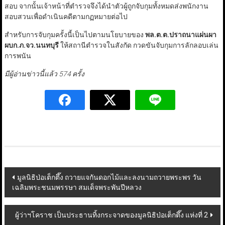
สอบ จากนั้นเจ้าหน้าที่ตำรวจจึงได้นำตัวผู้ถูกจับกุมทั้งหมดส่งพนักงาน
สอบสวนเพื่อดำเนินคดีตามกฏหมายต่อไป
สำหรับการจับกุมครั้งนี้เป็นไปตามนโยบายของ
พล.ต.ต.ปราถนา
แผ่นผา
ผบก.ภ.จว.นนทบุรี
ให้สถานีตำรวจในสังกัด กวดขันจับกุมการลักลอบเล่น
การพนัน
มีผู้อ่านข่าวนี้แล้ว 574 ครั้ง
Post
มูลนิธิป่อเต็กตึ๊ง ถวายแจกันดอกไม้และลงนามถวายพระพร วัน
เฉลิมพระชนมพรรษา สมเด็จพระพันปีหลวง
navigation
ผู้ว่าฯโคราช เป็นประธานทิ้งกระจาดของมูลนิธิป่อเต็กตึ๊ง แห่งที่ 2