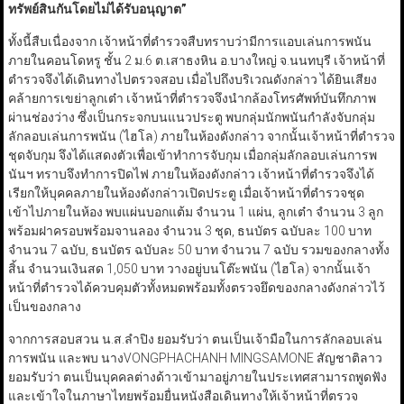
ทรัพย์สินกันโดยไม่ได้รับอนุญาต
”
ทั้งนี้สืบเนื่องจาก เจ้าหน้าที่ตำรวจสืบทราบว่ามีการแอบเล่นการพนัน
ภายในคอนโดหรู ชั้น 2 ม.6 ต.เสาธงหิน อ.บางใหญ่ จ.นนทบุรี เจ้าหน้าที่
ตำรวจจึงได้เดินทางไปตรวจสอบ เมื่อไปถึงบริเวณดังกล่าว ได้ยินเสียง
คล้ายการเขย่าลูกเต๋า เจ้าหน้าที่ตำรวจจึงนำกล้องโทรศัพท์บันทึกภาพ
ผ่านช่องว่าง ซึ่งเป็นกระจกบนแนวประตู พบกลุ่มนักพนันกำลังจับกลุ่ม
ลักลอบเล่นการพนัน (ไฮโล) ภายในห้องดังกล่าว จากนั้นเจ้าหน้าที่ตำรวจ
ชุดจับกุม จึงได้แสดงตัวเพื่อเข้าทำการจับกุม เมื่อกลุ่มลักลอบเล่นการพ
นันฯ ทราบจึงทำการปิดไฟ ภายในห้องดังกล่าว เจ้าหน้าที่ตำรวจจึงได้
เรียกให้บุคคลภายในห้องดังกล่าวเปิดประตู เมื่อเจ้าหน้าที่ตำรวจชุด
เข้าไปภายในห้อง พบแผ่นบอกแต้ม จำนวน 1 แผ่น, ลูกเต๋า จำนวน 3 ลูก
พร้อมฝาครอบพร้อมจานลอง จำนวน 3 ชุด, ธนบัตร ฉบับละ 100 บาท
จำนวน 7 ฉบับ, ธนบัตร ฉบับละ 50 บาท จำนวน 7 ฉบับ รวมของกลางทั้ง
สิ้น จำนวนเงินสด 1,050 บาท วางอยู่บนโต๊ะพนัน (ไฮโล) จากนั้นเจ้า
หน้าที่ตำรวจได้ควบคุมตัวทั้งหมดพร้อมทั้งตรวจยึดของกลางดังกล่าวไว้
เป็นของกลาง
จากการสอบสวน น.ส.ลำปิง ยอมรับว่า ตนเป็นเจ้ามือในการลักลอบเล่น
การพนัน และพบ นางVONGPHACHANH MINGSAMONE สัญชาติลาว
ยอมรับว่า ตนเป็นบุคคลต่างด้าวเข้ามาอยู่ภายในประเทศสามารถพูดฟัง
และเข้าใจในภาษาไทยพร้อมยื่นหนังสือเดินทางให้เจ้าหน้าที่ตรวจ