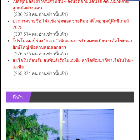
เปิดฟุตบอลเยาวชนสานฝัน 4 จังหวัดชายแดนใต้ คัดไปฝึกทักษะ
ลูกหนังต่างแดน
(336,238 คน อ่านข่าวนี้แล้ว)
ประกาศรายชื่อ 14 แข้ง ฟุตซอลชายทีมชาติไทย ชุดสู้ศึกซีเกมส์
2025
(307,514 คน อ่านข่าวนี้แล้ว)
โปรโมเตอร์ ร้อง “ก.ล.ต.” เพิกถอนการรับจดทะเบียน บ.สื่อโฆษณา
ยักษ์ใหญ่ ข้อหาปลอมเอกสาร
(276,576 คน อ่านข่าวนี้แล้ว)
ส.เรือใบ ต้อนรับ สหพันธ์เรือใบเอเชีย หารือพัฒนากีฬาเรือใบไทย-
เอเชีย
(265,374 คน อ่านข่าวนี้แล้ว)
กีฬา