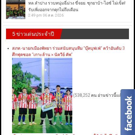
ทล.ลำปาง รวบหนุ่มฉี่ม่วง ขี่จยย. ซุกยาบ้า-ไอซ์ ไม่เข็ด!
รับเพิ่งออกจากคุกไม่ถึงเดือน
2:49 pm
06 ส.ค. 2026
5 ข่าวเด่นประจำปี
สภท.-นายกเมืองพัทยา ร่วมสนับสนุนทีม “บุ๊คบุฟเฟ่” คว้าอันดับ 3
ศึกฟุตซอล “เกาะล้าน × นัควีย์ คัพ”
(538,252 คน อ่านข่าวนี้แล้ว)