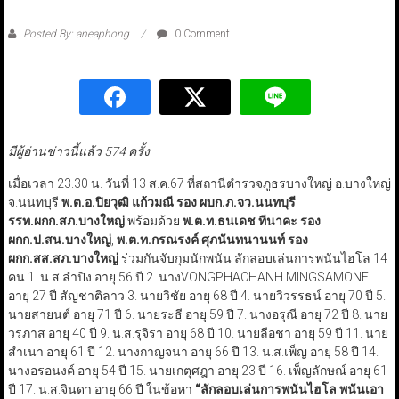
Posted By: aneaphong
0 Comment
มีผู้อ่านข่าวนี้แล้ว 574 ครั้ง
เมื่อเวลา 23.30 น. วันที่ 13 ส.ค.67 ที่สถานีตำรวจภูธรบางใหญ่ อ.บางใหญ่
จ.นนทบุรี
พ.ต.อ.ปิยวุฒิ แก้วมณี รอง ผบก.ภ.จว.นนทบุรี
รรท.ผกก.สภ.บางใหญ่
พร้อมด้วย
พ.ต.ท.ธนเดช ทีนาคะ รอง
ผกก.ป.สน.บางใหญ่
,
พ.ต.ท.กรณรงค์ ศุภนันทนานนท์ รอง
ผกก.สส.สภ.บางใหญ่
ร่วมกันจับกุมนักพนัน ลักลอบเล่นการพนันไฮโล 14
คน 1. น.ส.ลำปิง อายุ 56 ปี 2. นางVONGPHACHANH MINGSAMONE
อายุ 27 ปี สัญชาติลาว 3. นายวิชัย อายุ 68 ปี 4. นายวิวรรธน์ อายุ 70 ปี 5.
นายสายนต์ อายุ 71 ปี 6. นายระธี อายุ 59 ปี 7. นางอรุณี อายุ 72 ปี 8. นาย
วรภาส อายุ 40 ปี 9. น.ส.รุจิรา อายุ 68 ปี 10. นายลือชา อายุ 59 ปี 11. นาย
สำเนา อายุ 61 ปี 12. นางกาญจนา อายุ 66 ปี 13. น.ส.เพ็ญ อายุ 58 ปี 14.
นางอรอนงค์ อายุ 54 ปี 15. นายเกตุศฎา อายุ 23 ปี 16. เพ็ญลักษณ์ อายุ 61
ปี 17. น.ส.จินดา อายุ 66 ปี ในข้อหา
“
ลักลอบเล่นการพนันไฮโล พนันเอา