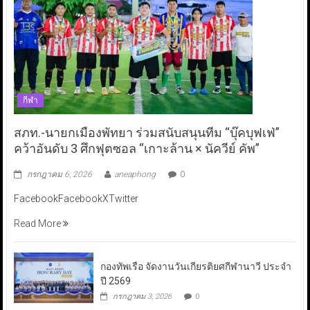
กีฬา
สภท.-นายกเมืองพัทยา ร่วมสนับสนุนทีม “บุ๊คบุฟเฟ่”
คว้าอันดับ 3 ศึกฟุตซอล “เกาะล้าน × นัควีย์ คัพ”
กรกฎาคม 6, 2026
aneaphong
0
FacebookFacebookXTwitter
Read More
กองทัพเรือ จัดงานวันเกียรติยศกีฬานาวี ประจำ
ปี 2569
กรกฎาคม 3, 2026
0