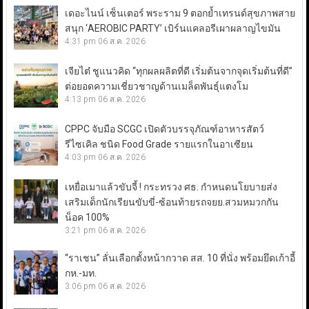
เดอะไนน์ เซ็นเตอร์ พระราม 9 ตอกย้ำเทรนด์สุขภาพสาย
สนุก ‘AEROBIC PARTY’ เบิร์นแคลอรีเผาผลาญไขมัน
4:31 pm
06 ส.ค. 2026
เจียไต๋ ชูแนวคิด “ทุกผลผลิตที่ดี เริ่มต้นจากจุดเริ่มต้นที่ดี”
ต่อยอดความเชี่ยวชาญด้านเมล็ดพันธุ์แตงโม
4:13 pm
06 ส.ค. 2026
CPPC จับมือ SCGC เปิดตัวบรรจุภัณฑ์อาหารสัตว์
รีไซเคิล ชนิด Food Grade รายแรกในอาเซียน
4:03 pm
06 ส.ค. 2026
เหยื่อเมาแล้วขับจี้ ! กระทรวง ศธ. กำหนดนโยบายส่ง
เสริมเด็กนักเรียนขับขี่-ซ้อนท้ายรถจยย.สวมหมวกกัน
น็อค 100%
3:21 pm
06 ส.ค. 2026
“ราเชน” ลั่นเลือกตั้งหน้ากวาด สส. 10 ที่นั่ง พร้อมยึดเก้าอี้
กห.-มท.
3:06 pm
06 ส.ค. 2026