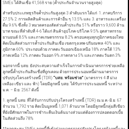
SMEs ได้สินเชื่อ 41,568 ราย (ค้ำประกันจำนวนรายสูงสุด)
สำหรับประเภทธุรกิจค้ำประกันสูงสุด 3 ลำดับแรก ได้แก่ 1. ภาคบริการ
27.5% 2. การผลิตสินค้าและการค้าอื่น ๆ 13.5% และ 3. อาหารและเครื่อง
ดื่ม 9.6% ซึ่งทั้ง 3 หมวดครองสัดส่วนค้ำประกัน 51% หรือราว 9,600 ล้าน
บาท ขณะที่ลำดับที่ 4-6 ได้แก่ สินค้าอุปโภค-บริโภค 9.5% อุตสาหกรรม
ยานยนต์ 8.5% และภาคเกษตรกรรม 8.2% ครอบคลุมทุกภูมิภาคของไทย
คิดเป็นสัดส่วนการค้ำประกันสินเชื่อ เขตกรุงเทพ-ปริมณฑล 40% และ
ภูมิภาค 60% ประกอบด้วย ภาคตะวันออกเฉียงเหนือ 18% ภาคใต้ 13%
ภาคเหนือ 12% ภาคตะวันออก 9% ภาคกลาง 5% และภาคตะวันตก 3%
นอกจากนี้ บสย. ยังประสบความสำเร็จในการดำเนินมาตรการช่วยเหลือ
ลูกหนี้ค้ำประกันสินเชื่อที่ถูกเคลม ด้วยการประนอมหนี้ผ่านมาตรการ
ปรับปรุงโครงสร้างหนี้ (TDR)
“
บสย. พร้อมช่วย
”
(มาตรการ 4 สี ม่วง
เหลือง เขียว และ ฟ้า) โดยมีลูกหนี้ บสย. ได้รับการประนอมหนี้ ระหว่าง
ม.ค. – มิ.ย. 2567 ดังนี้
1. ลูกหนี้ บสย. ที่ได้รับการปรับปรุงโครงสร้างหนี้ (TDR) ณ ม.ค.-มิ.ย. 67
จำนวน 1,792 ราย คิดเป็นมูลหนี้ 1,071 ล้านบาท โดยมีลูกหนี้กลุ่มสีเขียว
ที่ยังมีศักยภาพในการชำระคืนเงินต้นบางส่วนแต่ต้องการปลอดดอกเบี้ย
ในสัดส่วนถึง 78%
**ยอดสะสม SMEs ลูกหนี้ที่เข้าร่วมมาตรการปรับปรุงโครงสร้างหนี้และ