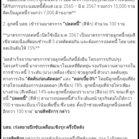
ได้รับการประนอมหนี้ตั้งแต่ เม.ย. 2565 – มิ.ย. 2567 รวมกว่า 15,000 ราย
คิดเป็นมูลหนี้รวมกว่า 7,000 ล้านบาท**
2. ลูกหนี้ บสย. เข้าร่วมมาตรการ
“
ปลดหนี้
”
(สีฟ้า) จำนวน 100 ราย
**มาตรการปลดหนี้ เปิดใช้เมื่อ ม.ค. 2567 เป็นมาตรการช่วยลูกหนี้กลุ่มสี
เขียวต่อเนื่องที่ผ่อนชำระดี 3 งวดติดต่อกัน และต้องการปลดหนี้ โดย บสย.
ลดเงินต้นให้ 15%**
“ผลสำเร็จจากมาตรการช่วยลูกหนี้แก้หนี้ยั่งยืน โครงการปรับปรุง
โครงสร้างหนี้ มาจากการพัฒนาโมเดลที่ยืดหยุ่น รองรับความสามารถใน
การชำระหนี้ 3 ระดับ (ม่วง เหลือง เขียว) ช่วยลูกหนี้ ตัวเบา ลดต้นทุน
ทางการเงิน
“
ตัดต้นก่อนตัดดอก
”
และ
“
ดอกเบี้ย 0%”
โดยมีลูกหนี้กลุ่มที่ยัง
จ่ายไหวแต่ต้องการปลอดดอก (สีเขียว) 78% ลูกหนี้กลุ่มที่จ่ายไหวเพียง
บางส่วน (สีเหลือง) 14% และลูกหนี้กลุ่มเปราะบาง (สีม่วง) 8% ขณะที่ ลูก
หนี้
“
ปลดหนี้
”
(สีฟ้า) สามารถปลดหนี้สำเร็จ เดินหน้าธุรกิจต่อไปได้กว่า
100 รายและมีแนวโน้มเพิ่มขึ้น ซึ่ง บสย. ตั้งเป้าช่วยเหลือลูกหนี้ปลดหนี้
อีกกว่า 100 ราย”
นายสิทธิการ กล่าว
บสย. เร่งสยายปีกขับเคลื่อนเชิงรุก ครึ่งปีหลัง
นายสิทธิกร
กล่าวว่า การดำเนินงานครึ่งปีหลัง บสย. วาง 3 เป้าหมาย