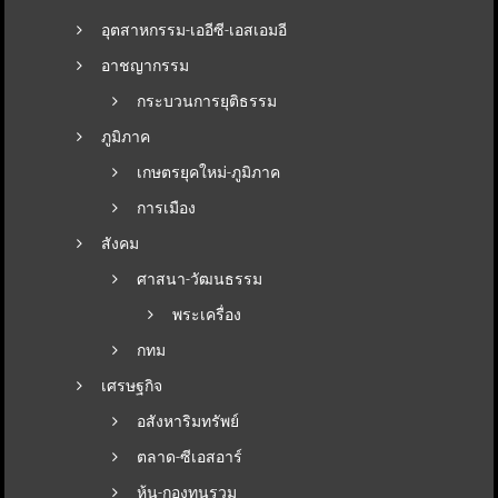
อุตสาหกรรม-เออีซี-เอสเอมอี
อาชญากรรม
กระบวนการยุติธรรม
ภูมิภาค
เกษตรยุคใหม่-ภูมิภาค
การเมือง
สังคม
ศาสนา-วัฒนธรรม
พระเครื่อง
กทม
เศรษฐกิจ
อสังหาริมทรัพย์
ตลาด-ซีเอสอาร์
หุ้น-กองทุนรวม