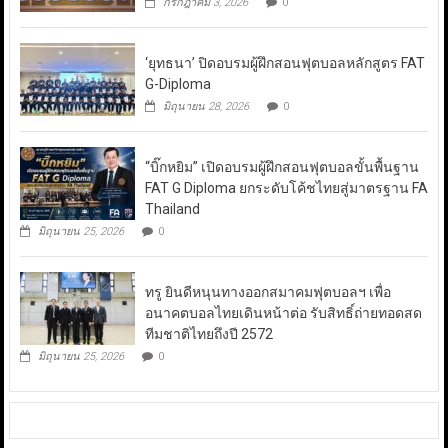
กรกฎาคม 3, 2026
0
‘ยุทธนา’ ปิดอบรมผู้ฝึกสอนฟุตบอลหลักสูตร FAT
G-Diploma
มิถุนายน 28, 2026
0
“บิ๊กหยิม” เปิดอบรมผู้ฝึกสอนฟุตบอลขั้นพื้นฐาน
FAT G Diploma ยกระดับโค้ชไทยสู่มาตรฐาน FA
Thailand
มิถุนายน 25, 2026
0
ทรู ยินดีหนุนทางออกสมาคมฟุตบอลฯ เพื่อ
อนาคตบอลไทยเดินหน้าต่อ รับสิทธิ์ถ่ายทอดสด
ทีมชาติไทยถึงปี 2572
มิถุนายน 25, 2026
0