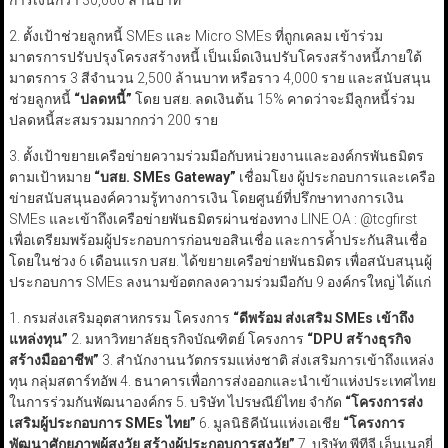
การเงินกว่า 30,000 ล้านบาท”
2. ตั้งเป้าช่วยลูกหนี้ SMEs และ Micro SMEs ที่ถูกเคลม เข้าร่วม
มาตรการปรับปรุงโครงสร้างหนี้ เป็นเม็ดเงินปรับโครงสร้างหนี้ภายใต้
มาตรการ 3 สีจำนวน 2,500 ล้านบาท หรือราว 4,000 ราย และสนับสนุน
ช่วยลูกหนี้
“
ปลดหนี้
”
โดย บสย. ลดเงินต้น 15% คาดว่าจะมีลูกหนี้ร่วม
ปลดหนี้สะสมรวมมากกว่า 200 ราย
3. ตั้งเป้าขยายเครือข่ายความร่วมมือกับหน่วยงานและองค์กรพันธมิตร
ตามเป้าหมาย
“
บสย. SMEs Gateway”
เชื่อมโยง ผู้ประกอบการและเครือ
ข่ายสนับสนุนองค์ความรู้ทางการเงิน โดยศูนย์ที่ปรึกษาทางการเงิน
SMEs และเข้าถึงเครือข่ายพันธมิตรผ่านช่องทาง LINE OA : @tcgfirst
เพื่อเตรียมพร้อมผู้ประกอบการก่อนขอสินเชื่อ และการค้ำประกันสินเชื่อ
โดยในช่วง 6 เดือนแรก บสย. ได้ขยายเครือข่ายพันธมิตร เพื่อสนับสนุนผู้
ประกอบการ SMEs ลงนามข้อตกลงความร่วมมือกับ 9 องค์กรใหญ่ ได้แก่
1. กรมส่งเสริมอุตสาหกรรม โครงการ
“
ดีพร้อม ส่งเสริม SMEs
เข้าถึง
แหล่งทุน
”
2. มหาวิทยาลัยธุรกิจบัณฑิตย์ โครงการ
“DPU
สร้างธุรกิจ
สร้างมืออาชีพ
”
3. สำนักงานนวัตกรรมแห่งชาติ ส่งเสริมการเข้าถึงแหล่ง
ทุน กลุ่มสตาร์ทอัพ 4. ธนาคารเพื่อการส่งออกและนำเข้าแห่งประเทศไทย
ในการร่วมกันพัฒนาองค์กร 5. บริษัท ไปรษณีย์ไทย จำกัด
“
โครงการส่ง
เสริมผู้ประกอบการ SMEs
ไทย
”
6. มูลนิธิคีนันแห่งเอเชีย
“
โครงการ
พัฒนาศักยภาพผู้สูงวัย สร้างผู้ประกอบการสูงวัย
”
7. บริษัท พีทีจี เอ็นเนอยี่