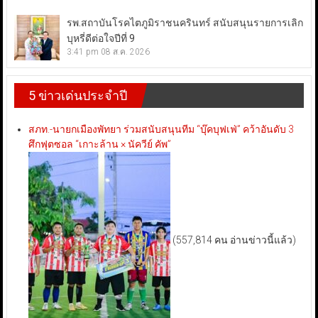
รพ.สถาบันโรคไตภูมิราชนครินทร์ สนับสนุนรายการเลิก
บุหรี่ดีต่อใจปีที่ 9
3:41 pm
08 ส.ค. 2026
5 ข่าวเด่นประจำปี
สภท.-นายกเมืองพัทยา ร่วมสนับสนุนทีม “บุ๊คบุฟเฟ่” คว้าอันดับ 3
ศึกฟุตซอล “เกาะล้าน × นัควีย์ คัพ”
(557,814 คน อ่านข่าวนี้แล้ว)