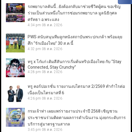
รถพยาบาลคันนี้…ยังต้องกลับมาช่วยชีวิตผู้คน ขอเชิญ
ร่วมเป็นส่วนหนึ่งในการซ่อมรถพยาบาล มูลนิธิกุศล
ศรัทธา อ.พระแสง
4:34 pm
08 ส.ค. 2026
PWS สนับสนุนทีมลูกหนังสถาบันพระปกเกล้า พร้อมลุย
ศึก “รักเมืองไทย” 30 ส.ค.นี้
4:32 pm
08 ส.ค. 2026
ทรู x โก๋แก่ เติมสีสันการเริ่มต้นทริปเมืองไทย กับ “Stay
Connected, Stay Crunchy”
4:28 pm
08 ส.ค. 2026
ทรู คอร์ปอเรชั่น รายงานงบไตรมาส 2/2569 ทำกำไรต่อ
เนื่องเป็นไตรมาสที่ 6
4:26 pm
08 ส.ค. 2026
กรมเจ้าท่า เผยแพร่รายงานประจำปี 2568 เชิญชวน
ประชาชนร่วมติดตามผลการดำเนินงาน มุ่งยกระดับการ
บริการสู่มาตรฐานสากล
3:45 pm
08 ส.ค. 2026