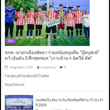
กีฬา
สภท.-นายกเมืองพัทยา ร่วมสนับสนุนทีม “บุ๊คบุฟเฟ่”
คว้าอันดับ 3 ศึกฟุตซอล “เกาะล้าน × นัควีย์ คัพ”
กรกฎาคม 6, 2026
aneaphong
0
FacebookFacebookXTwitter
Read More
กองทัพเรือ จัดงานวันเกียรติยศกีฬานาวี ประจำ
ปี 2569