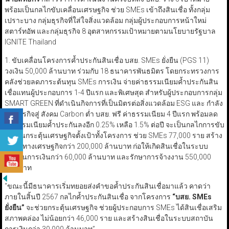
พร้อมเป็นกลไกขับเคลื่อนเศรษฐกิจ ช่วย SMEs เข้าถึงสินเชื่อ ทั้งกลุ่ม
เปราะบาง กลุ่มธุรกิจที่ใส่ใจสิ่งแวดล้อม กลุ่มผู้ประกอบการหน้าใหม่
สตาร์ทอัพ และกลุ่มธุรกิจ 8 อุตสาหกรรมเป้าหมายตามนโยบายรัฐบาล
IGNITE Thailand
1. ขับเคลื่อนโครงการค้ำประกันสินเชื่อ บสย. SMEs ยั่งยืน (PGS 11)
วงเงิน 50,000 ล้านบาท ร่วมกับ 18 ธนาคารพันธมิตร โดยกระทรวงการ
คลังช่วยลดภาระต้นทุน SMEs การเงิน จ่ายค่าธรรมเนียมค้ำประกันสิน
เชื่อแทนผู้ประกอบการ 1-4 ปีแรก และพิเศษสุด สำหรับผู้ประกอบการกลุ่ม
SMART GREEN ที่ดำเนินกิจการที่เป็นมิตรต่อสิ่งแวดล้อม ESG และ กำลัง
ปรับธุรกิจสู่ สังคม Carbon ต่ำ บสย. ฟรี ค่าธรรมเนียม 4 ปีแรก พร้อมลด
ค่าธรรมเนียมค้ำประกันลงอีก 0.25% เหลือ 1.5% ต่อปี จะเป็นกลไกการขับ
เคลื่อนกระตุ้นเศรษฐกิจตั้งเป้าทั้งโครงการ ช่วย SMEs 77,000 ราย สร้าง
มูลค่าทางเศรษฐกิจกว่า 200,000 ล้านบาท ก่อให้เกิดสินเชื่อในระบบ
สถาบันการเงินกว่า 60,000 ล้านบาท และรักษาการจ้างงาน 550,000
ล้านบาท
“ขณะนี้มีธนาคารเริ่มทยอยส่งคำขอค้ำประกันสินเชื่อมาแล้ว คาดว่า
ภายในสิ้นปี 2567 กลไกค้ำประกันสินเชื่อ จากโครงการ
“
บสย. SMEs
ยั่งยืน
”
จะช่วยกระตุ้นเศรษฐกิจ ช่วยผู้ประกอบการ SMEs ได้สินเชื่อเสริม
สภาพคล่อง ไม่น้อยกว่า 46,000 ราย และสร้างสินเชื่อในระบบสถาบัน