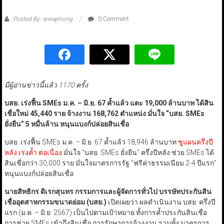
Posted By: aneaphong
0 Comment
มีผู้อ่านข่าวนี้แล้ว 1170 ครั้ง
บสย. เร่งฟื้น SMEs
ม.ค. – มิ.ย. 67
ค้ำแล้ว แตะ 19,000
ล้านบาท
ได้สิน
เชื่อใหม่ 45,440
ราย จ้างงาน 168,762
ตำแหน่ง มั่นใจ
“
บสย. SMEs
ยั่งยืน
”
5
หมื่นล้าน หนุนแบงก์ปล่อยสินเชื่อ
บสย. เร่งฟื้น SMEs ม.ค. – มิ.ย. 67 ค้ำแล้ว 18,946 ล้านบาท
ชูแผนครึ่งปี
หลัง เร่งค้ำ ต่อเนื่อง
มั่นใจ “บสย. SMEs ยั่งยืน” ครึ่งปีหลัง ช่วย SMEs ได้
สินเชื่อกว่า 30,000 ราย มั่นใจมาตรการรัฐ “ฟรีค่าธรรมเนียม 2-4 ปีแรก”
หนุนแบงก์ปล่อยสินเชื่อ
นายสิทธิกร ดิเรกสุนทร กรรมการและผู้จัดการทั่วไป บรรษัทประกันสิน
เชื่ออุตสาหกรรมขนาดย่อม (บสย.)
เปิดเผยว่า ผลดำเนินงาน บสย. ครึ่งปี
แรก (ม.ค. – มิ.ย. 2567) เป็นไปตามเป้าหมาย ทั้งการค้ำประกันสินเชื่อ
การช่วย SMEs เข้าถึงสินเชื่อ การรักษาการจ้างงาน รวมทั้ง มาตรการ