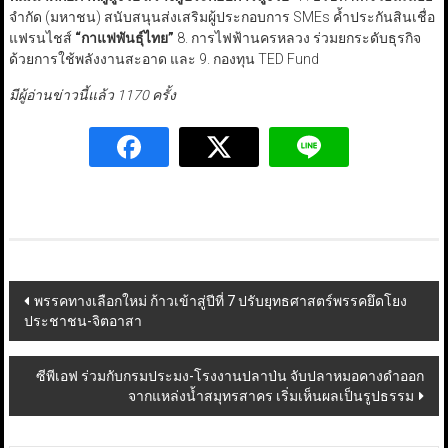
จำกัด (มหาชน) สนับสนุนส่งเสริมผู้ประกอบการ SMEs ค้ำประกันสินเชื่อ
แฟรนไชส์
“
กาแฟพันธุ์ไทย
”
8. การไฟฟ้านครหลวง ร่วมยกระดับธุรกิจ
ด้วยการใช้พลังงานสะอาด และ 9. กองทุน TED Fund
มีผู้อ่านข่าวนี้แล้ว 1170 ครั้ง
Post
พรรคทางเลือกใหม่ ก้าวเข้าสู่ปีที่ 7 ปรับยุทธศาสตร์พรรคยึดโยง
ประชาชน-จิตอาสา
navigation
ซีพีเอฟ ร่วมกับกรมประมง-โรงงานปลาป่น จับปลาหมอคางดำออก
จากแหล่งน้ำสมุทรสาคร เริ่มเห็นผลเป็นรูปธรรม