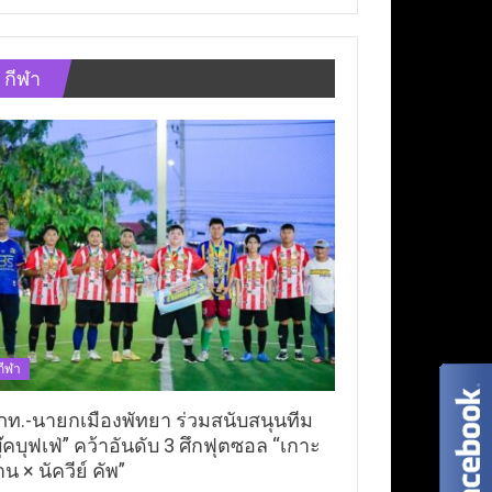
กีฬา
กีฬา
ภท.-นายกเมืองพัทยา ร่วมสนับสนุนทีม
ุ๊คบุฟเฟ่” คว้าอันดับ 3 ศึกฟุตซอล “เกาะ
าน × นัควีย์ คัพ”