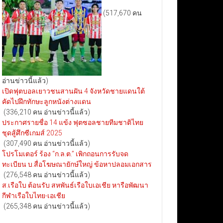
(517,670 คน
อ่านข่าวนี้แล้ว)
เปิดฟุตบอลเยาวชนสานฝัน 4 จังหวัดชายแดนใต้
คัดไปฝึกทักษะลูกหนังต่างแดน
(336,210 คน อ่านข่าวนี้แล้ว)
ประกาศรายชื่อ 14 แข้ง ฟุตซอลชายทีมชาติไทย
ชุดสู้ศึกซีเกมส์ 2025
(307,490 คน อ่านข่าวนี้แล้ว)
โปรโมเตอร์ ร้อง “ก.ล.ต.” เพิกถอนการรับจด
ทะเบียน บ.สื่อโฆษณายักษ์ใหญ่ ข้อหาปลอมเอกสาร
(276,548 คน อ่านข่าวนี้แล้ว)
ส.เรือใบ ต้อนรับ สหพันธ์เรือใบเอเชีย หารือพัฒนา
กีฬาเรือใบไทย-เอเชีย
(265,348 คน อ่านข่าวนี้แล้ว)