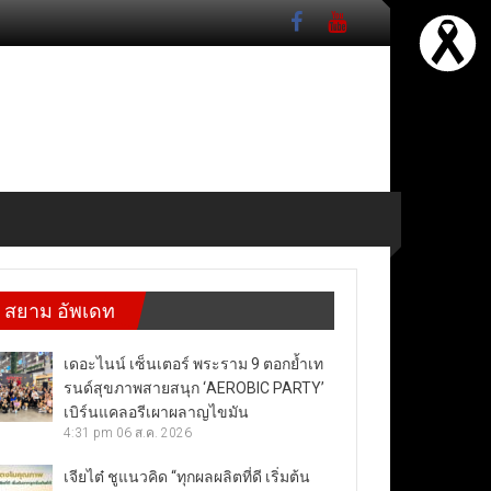
สยาม อัพเดท
เดอะไนน์ เซ็นเตอร์ พระราม 9 ตอกย้ำเท
รนด์สุขภาพสายสนุก ‘AEROBIC PARTY’
เบิร์นแคลอรีเผาผลาญไขมัน
4:31 pm
06 ส.ค. 2026
เจียไต๋ ชูแนวคิด “ทุกผลผลิตที่ดี เริ่มต้น