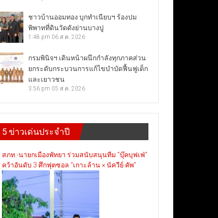
ชาวบ้านออมทอง บุกทำเนียบฯ ร้องปม
พิพาทที่ดินวัดดังย่านบางปู
1:48 pm
06 ส.ค. 2026
กรมพินิจฯ เดินหน้าผนึกกำลังทุกภาคส่วน
ยกระดับกระบวนการแก้ไขบำบัดฟื้นฟูเด็ก
และเยาวชน
3:56 pm
05 ส.ค. 2026
5 ข่าวเด่นประจำปี
สภท.-นายกเมืองพัทยา ร่วมสนับสนุนทีม “บุ๊คบุฟเฟ่”
คว้าอันดับ 3 ศึกฟุตซอล “เกาะล้าน × นัควีย์ คัพ”