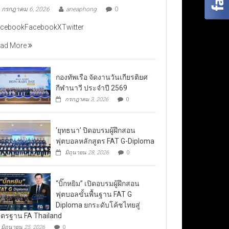
กรกฎาคม 6, 2026
aneaphong
0
cebookFacebookXTwitter
ad More
กองทัพเรือ จัดงานวันเกียรติยศ
กีฬานาวี ประจำปี 2569
กรกฎาคม 3, 2026
0
‘ยุทธนา’ ปิดอบรมผู้ฝึกสอน
ฟุตบอลหลักสูตร FAT G-Diploma
มิถุนายน 28, 2026
0
“บิ๊กหยิม” เปิดอบรมผู้ฝึกสอน
ฟุตบอลขั้นพื้นฐาน FAT G
Diploma ยกระดับโค้ชไทยสู่
ตรฐาน FA Thailand
มิถุนายน 25, 2026
0