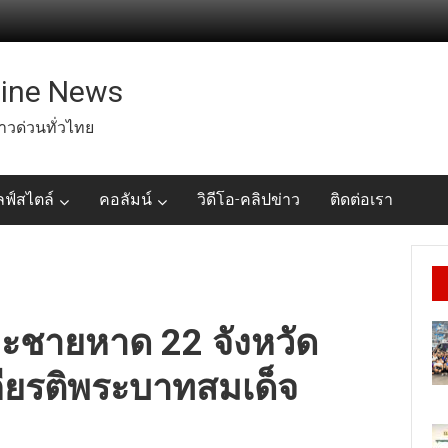
line News
่าวด่วนทั่วไทย
ลฟ์สไตล์
คอลัมน์
วิดีโอ-คลิปข่าว
ติดต่อเรา
ยะชายหาด 22 จังหวัด
ียรติพระบาทสมเด็จ