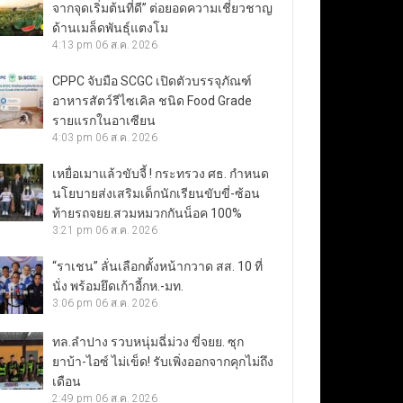
จากจุดเริ่มต้นที่ดี” ต่อยอดความเชี่ยวชาญ
ด้านเมล็ดพันธุ์แตงโม
4:13 pm
06 ส.ค. 2026
CPPC จับมือ SCGC เปิดตัวบรรจุภัณฑ์
อาหารสัตว์รีไซเคิล ชนิด Food Grade
รายแรกในอาเซียน
4:03 pm
06 ส.ค. 2026
เหยื่อเมาแล้วขับจี้ ! กระทรวง ศธ. กำหนด
นโยบายส่งเสริมเด็กนักเรียนขับขี่-ซ้อน
ท้ายรถจยย.สวมหมวกกันน็อค 100%
3:21 pm
06 ส.ค. 2026
“ราเชน” ลั่นเลือกตั้งหน้ากวาด สส. 10 ที่
นั่ง พร้อมยึดเก้าอี้กห.-มท.
3:06 pm
06 ส.ค. 2026
ทล.ลำปาง รวบหนุ่มฉี่ม่วง ขี่จยย. ซุก
ยาบ้า-ไอซ์ ไม่เข็ด! รับเพิ่งออกจากคุกไม่ถึง
เดือน
2:49 pm
06 ส.ค. 2026