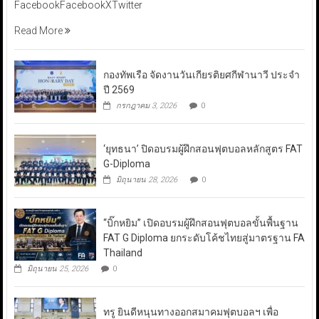
FacebookFacebookXTwitter
Read More
กองทัพเรือ จัดงานวันเกียรติยศกีฬานาวี ประจำ
ปี 2569
กรกฎาคม 3, 2026
0
‘ยุทธนา’ ปิดอบรมผู้ฝึกสอนฟุตบอลหลักสูตร FAT
G-Diploma
มิถุนายน 28, 2026
0
“บิ๊กหยิม” เปิดอบรมผู้ฝึกสอนฟุตบอลขั้นพื้นฐาน
FAT G Diploma ยกระดับโค้ชไทยสู่มาตรฐาน FA
Thailand
มิถุนายน 25, 2026
0
ทรู ยินดีหนุนทางออกสมาคมฟุตบอลฯ เพื่อ