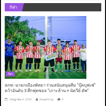
กีฬา
กีฬา
สภท.-นายกเมืองพัทยา ร่วมสนับสนุนทีม “บุ๊คบุฟเฟ่”
คว้าอันดับ 3 ศึกฟุตซอล “เกาะล้าน × นัควีย์ คัพ”
กรกฎาคม 6, 2026
aneaphong
0