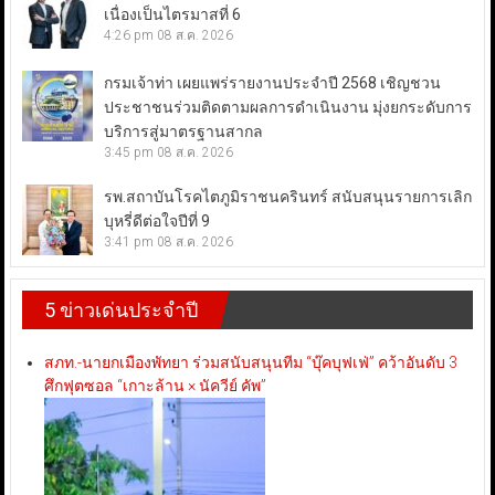
เนื่องเป็นไตรมาสที่ 6
4:26 pm
08 ส.ค. 2026
กรมเจ้าท่า เผยแพร่รายงานประจำปี 2568 เชิญชวน
ประชาชนร่วมติดตามผลการดำเนินงาน มุ่งยกระดับการ
บริการสู่มาตรฐานสากล
3:45 pm
08 ส.ค. 2026
รพ.สถาบันโรคไตภูมิราชนครินทร์ สนับสนุนรายการเลิก
บุหรี่ดีต่อใจปีที่ 9
3:41 pm
08 ส.ค. 2026
5 ข่าวเด่นประจำปี
สภท.-นายกเมืองพัทยา ร่วมสนับสนุนทีม “บุ๊คบุฟเฟ่” คว้าอันดับ 3
ศึกฟุตซอล “เกาะล้าน × นัควีย์ คัพ”