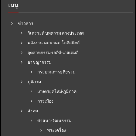
เมนู
ข่าวสาร
วิเคราะห์ บทความ ต่างประเทศ
พลังงาน-คมนาคม-โลจิสติกส์
อุตสาหกรรม-เออีซี-เอสเอมอี
อาชญากรรม
กระบวนการยุติธรรม
ภูมิภาค
เกษตรยุคใหม่-ภูมิภาค
การเมือง
สังคม
ศาสนา-วัฒนธรรม
พระเครื่อง