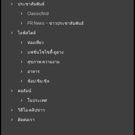
ประชาสัมพันธ์
Classicfind
PR News – ข่าวประชาสัมพันธ์
ไลฟ์สไตล์
ท่องเที่ยว
แฟชั่นโซไซตี้-ดูดวง
สุขภาพ-ความงาม
อาหาร
ช้อป-ชิม-ชิล
คอลัมน์
ในประเทศ
วิดีโอ-คลิปข่าว
ติดต่อเรา