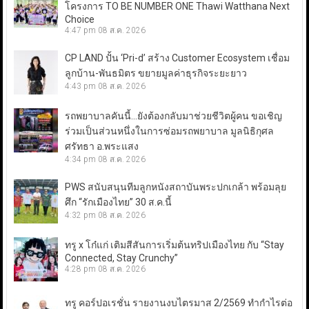
โครงการ TO BE NUMBER ONE Thawi Watthana Next
Choice
4:47 pm
08 ส.ค. 2026
CP LAND ปั้น ‘Pri-d’ สร้าง Customer Ecosystem เชื่อม
ลูกบ้าน-พันธมิตร ขยายมูลค่าธุรกิจระยะยาว
4:43 pm
08 ส.ค. 2026
รถพยาบาลคันนี้…ยังต้องกลับมาช่วยชีวิตผู้คน ขอเชิญ
ร่วมเป็นส่วนหนึ่งในการซ่อมรถพยาบาล มูลนิธิกุศล
ศรัทธา อ.พระแสง
4:34 pm
08 ส.ค. 2026
PWS สนับสนุนทีมลูกหนังสถาบันพระปกเกล้า พร้อมลุย
ศึก “รักเมืองไทย” 30 ส.ค.นี้
4:32 pm
08 ส.ค. 2026
ทรู x โก๋แก่ เติมสีสันการเริ่มต้นทริปเมืองไทย กับ “Stay
Connected, Stay Crunchy”
4:28 pm
08 ส.ค. 2026
ทรู คอร์ปอเรชั่น รายงานงบไตรมาส 2/2569 ทำกำไรต่อ