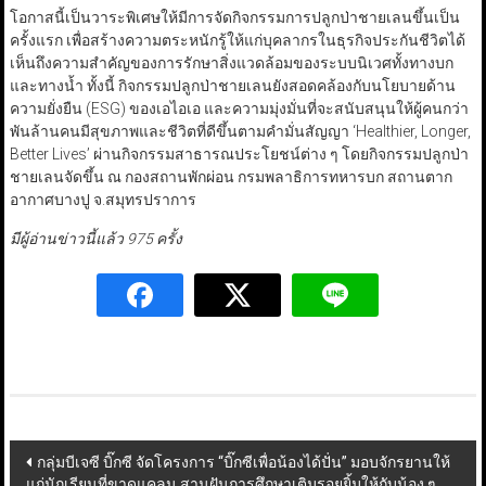
โอกาสนี้เป็นวาระพิเศษให้มีการจัดกิจกรรมการปลูกป่าชายเลนขึ้นเป็น
ครั้งแรก เพื่อสร้างความตระหนักรู้ให้แก่บุคลากรในธุรกิจประกันชีวิตได้
เห็นถึงความสำคัญของการรักษาสิ่งแวดล้อมของระบบนิเวศทั้งทางบก
และทางน้ำ ทั้งนี้ กิจกรรมปลูกป่าชายเลนยังสอดคล้องกับนโยบายด้าน
ความยั่งยืน (ESG) ของเอไอเอ และความมุ่งมั่นที่จะสนับสนุนให้ผู้คนกว่า
พันล้านคนมีสุขภาพและชีวิตที่ดีขึ้นตามคำมั่นสัญญา ‘Healthier, Longer,
Better Lives’ ผ่านกิจกรรมสาธารณประโยชน์ต่าง ๆ โดยกิจกรรมปลูกป่า
ชายเลนจัดขึ้น ณ กองสถานพักผ่อน กรมพลาธิการทหารบก สถานตาก
อากาศบางปู จ.สมุทรปราการ
มีผู้อ่านข่าวนี้แล้ว 975 ครั้ง
Post
กลุ่มบีเจซี บิ๊กซี จัดโครงการ “บิ๊กซีเพื่อน้องได้ปั่น” มอบจักรยานให้
แก่นักเรียนที่ขาดแคลน สานฝันการศึกษาเติมรอยยิ้มให้กับน้อง ๆ