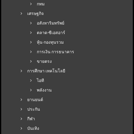
กทม
เศรษฐกิจ
อสังหาริมทรัพย์
ตลาด-ซีเอสอาร์
หุ้น-กองทุนรวม
การเงิน การธนาคาร
ขายตรง
การศึกษา เทคโนโลยี
ไอที
พลังงาน
ยานยนต์
ประกัน
กีฬา
บันเทิง