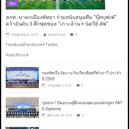
กีฬา
สภท.-นายกเมืองพัทยา ร่วมสนับสนุนทีม “บุ๊คบุฟเฟ่”
คว้าอันดับ 3 ศึกฟุตซอล “เกาะล้าน × นัควีย์ คัพ”
กรกฎาคม 6, 2026
aneaphong
0
FacebookFacebookXTwitter
Read More
กองทัพเรือ จัดงานวันเกียรติยศกีฬานาวี ประจำ
ปี 2569
กรกฎาคม 3, 2026
0
‘ยุทธนา’ ปิดอบรมผู้ฝึกสอนฟุตบอลหลักสูตร FAT
G-Diploma
มิถุนายน 28, 2026
0