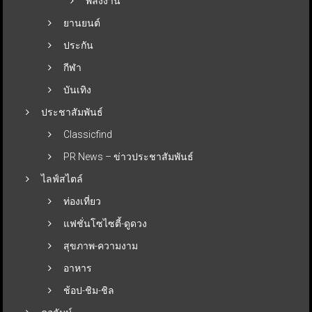
พลังงาน
ยานยนต์
ประกัน
กีฬา
บันเทิง
ประชาสัมพันธ์
Classicfind
PR News – ข่าวประชาสัมพันธ์
ไลฟ์สไตล์
ท่องเที่ยว
แฟชั่นโซไซตี้-ดูดวง
สุขภาพ-ความงาม
อาหาร
ช้อป-ชิม-ชิล