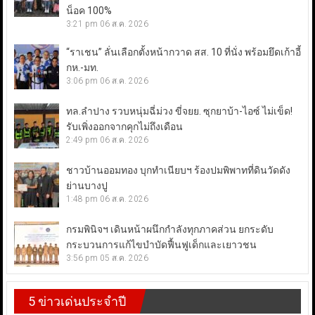
น็อค 100%
3:21 pm
06 ส.ค. 2026
“ราเชน” ลั่นเลือกตั้งหน้ากวาด สส. 10 ที่นั่ง พร้อมยึดเก้าอี้
กห.-มท.
3:06 pm
06 ส.ค. 2026
ทล.ลำปาง รวบหนุ่มฉี่ม่วง ขี่จยย. ซุกยาบ้า-ไอซ์ ไม่เข็ด!
รับเพิ่งออกจากคุกไม่ถึงเดือน
2:49 pm
06 ส.ค. 2026
ชาวบ้านออมทอง บุกทำเนียบฯ ร้องปมพิพาทที่ดินวัดดัง
ย่านบางปู
1:48 pm
06 ส.ค. 2026
กรมพินิจฯ เดินหน้าผนึกกำลังทุกภาคส่วน ยกระดับ
กระบวนการแก้ไขบำบัดฟื้นฟูเด็กและเยาวชน
3:56 pm
05 ส.ค. 2026
5 ข่าวเด่นประจำปี