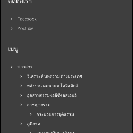
ติดต่อเรา
Facebook
Youtube
เมนู
ข่าวสาร
วิเคราะห์ บทความ ต่างประเทศ
พลังงาน-คมนาคม-โลจิสติกส์
อุตสาหกรรม-เออีซี-เอสเอมอี
อาชญากรรม
กระบวนการยุติธรรม
ภูมิภาค