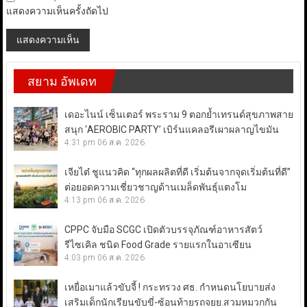
แสดงความเห็นครั้งถัดไป
สยาม อัพเดท
เดอะไนน์ เซ็นเตอร์ พระราม 9 ตอกย้ำเทรนด์สุขภาพสาย
สนุก ‘AEROBIC PARTY’ เบิร์นแคลอรีเผาผลาญไขมัน
4:31 pm
06 ส.ค. 2026
เจียไต๋ ชูแนวคิด “ทุกผลผลิตที่ดี เริ่มต้นจากจุดเริ่มต้นที่ดี”
ต่อยอดความเชี่ยวชาญด้านเมล็ดพันธุ์แตงโม
4:13 pm
06 ส.ค. 2026
CPPC จับมือ SCGC เปิดตัวบรรจุภัณฑ์อาหารสัตว์
รีไซเคิล ชนิด Food Grade รายแรกในอาเซียน
4:03 pm
06 ส.ค. 2026
เหยื่อเมาแล้วขับจี้ ! กระทรวง ศธ. กำหนดนโยบายส่ง
เสริมเด็กนักเรียนขับขี่-ซ้อนท้ายรถจยย.สวมหมวกกัน