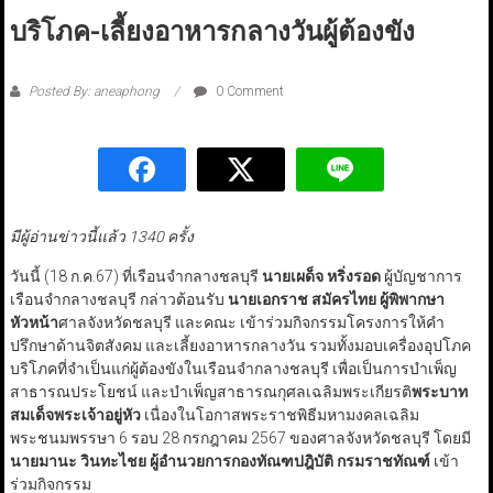
บริโภค-เลี้ยงอาหารกลางวันผู้ต้องขัง
Posted By: aneaphong
0 Comment
มีผู้อ่านข่าวนี้แล้ว 1340 ครั้ง
วันนี้ (18 ก.ค.67) ที่เรือนจำกลางชลบุรี
นายเผด็จ หริ่งรอด
ผู้บัญชาการ
เรือนจำกลางชลบุรี กล่าวต้อนรับ
นายเอกราช สมัครไทย ผู้พิพากษา
หัวหน้า
ศาลจังหวัดชลบุรี และคณะ เข้าร่วมกิจกรรมโครงการให้คำ
ปรึกษาด้านจิตสังคม และเลี้ยงอาหารกลางวัน รวมทั้งมอบเครื่องอุปโภค
บริโภคที่จำเป็นแก่ผู้ต้องขังในเรือนจำกลางชลบุรี เพื่อเป็นการบำเพ็ญ
สาธารณประโยชน์ และบำเพ็ญสาธารณกุศลเฉลิมพระเกียรติ
พระบาท
สมเด็จพระเจ้าอยู่หัว
เนื่องในโอกาสพระราชพิธีมหามงคลเฉลิม
พระชนมพรรษา 6 รอบ 28 กรกฎาคม 2567 ของศาลจังหวัดชลบุรี โดยมี
นายมานะ วินทะไชย ผู้อำนวยการกองทัณฑปฎิบัติ กรมราชทัณฑ์
เข้า
ร่วมกิจกรรม