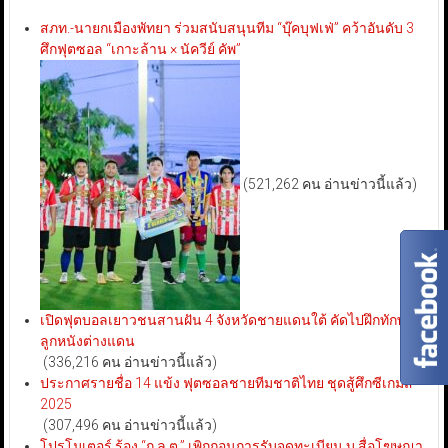
สภท.-นายกเมืองพัทยา ร่วมสนับสนุนทีม “บุ๊คบุฟเฟ่” คว้าอันดับ 3
ศึกฟุตซอล “เกาะล้าน × นัควีย์ คัพ”
(521,262 คน อ่านข่าวนี้แล้ว)
เปิดฟุตบอลเยาวชนสานฝัน 4 จังหวัดชายแดนใต้ คัดไปฝึกทักษะ
ลูกหนังต่างแดน
(336,216 คน อ่านข่าวนี้แล้ว)
ประกาศรายชื่อ 14 แข้ง ฟุตซอลชายทีมชาติไทย ชุดสู้ศึกซีเกมส์
2025
(307,496 คน อ่านข่าวนี้แล้ว)
โปรโมเตอร์ ร้อง “ก.ล.ต.” เพิกถอนการรับจดทะเบียน บ.สื่อโฆษณา