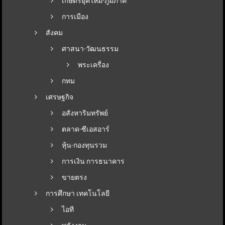
เกษตรยุคใหม่-ภูมิภาค
การเมือง
สังคม
ศาสนา-วัฒนธรรม
พระเครื่อง
กทม
เศรษฐกิจ
อสังหาริมทรัพย์
ตลาด-ซีเอสอาร์
หุ้น-กองทุนรวม
การเงิน การธนาคาร
ขายตรง
การศึกษา เทคโนโลยี
ไอที