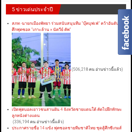
5 ข่าวเด่นประจำปี
สภท.-นายกเมืองพัทยา ร่วมสนับสนุนทีม “บุ๊คบุฟเฟ่” คว้าอันดับ 3
ศึกฟุตซอล “เกาะล้าน × นัควีย์ คัพ”
(506,218 คน อ่านข่าวนี้แล้ว)
เปิดฟุตบอลเยาวชนสานฝัน 4 จังหวัดชายแดนใต้ คัดไปฝึกทักษะ
ลูกหนังต่างแดน
(336,194 คน อ่านข่าวนี้แล้ว)
ประกาศรายชื่อ 14 แข้ง ฟุตซอลชายทีมชาติไทย ชุดสู้ศึกซีเกมส์