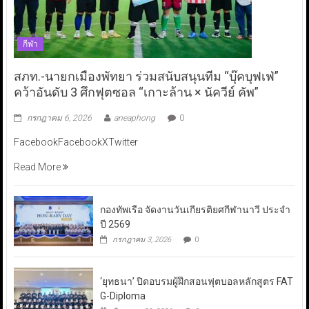
กีฬา
สภท.-นายกเมืองพัทยา ร่วมสนับสนุนทีม “บุ๊คบุฟเฟ่”
คว้าอันดับ 3 ศึกฟุตซอล “เกาะล้าน × นัควีย์ คัพ”
กรกฎาคม 6, 2026
aneaphong
0
FacebookFacebookXTwitter
Read More
กองทัพเรือ จัดงานวันเกียรติยศกีฬานาวี ประจำ
ปี 2569
กรกฎาคม 3, 2026
0
‘ยุทธนา’ ปิดอบรมผู้ฝึกสอนฟุตบอลหลักสูตร FAT
G-Diploma