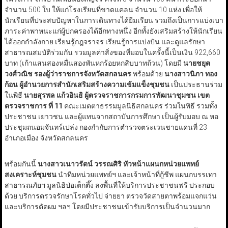
จำนวน 500 ใบ ให้แก่โรงเรียนที่ขาดแคลน จำนวน 10 แห่ง เพื่อให้
นักเรียนที่ประสบปัญหาในการเดินทางได้ยืมเรียน รวมถึงเป็นการแบ่งเบา
ภาระค่าพาหนะแก่ผู้ปกครองได้อีกทางหนึ่ง อีกทั้งยังเสริมสร้างให้นักเรียน
ได้ออกกำลังกาย เรียนรู้กฎจราจร เรียนรู้การแบ่งปัน และดูแลรักษา
สาธารณสมบัติร่วมกัน รวมมูลค่าสิ่งของที่มอบในครั้งนี้เป็นเงิน 922,660
บาท (เก้าแสนสองหมื่นสองพันหกร้อยหกสิบบาทถ้วน) โดยมี
นายชยุต
วงศ์วณิช รองผู้ว่าราชการจังหวัดสกลนคร
พร้อมด้วย
นางสาวนิภา ทอง
ก้อน ผู้อำนวยการสำนักเสริมสร้างความเข้มแข็งชุมชน
เป็นประธานร่วม
ในพิธี
นายสุรพล แก้วอินธิ ผู้ตรวจราชการกรมการพัฒนาชุมชน เขต
ตรวจราชการ ที่ 11
คณะเมตตาธรรมมูลนิธิสกลนคร ร่วมในพิธี รวมทั้ง
ประชาชน เยาวชน และผู้แทนจากสถาบันการศึกษา เป็นผู้รับมอบ ณ หอ
ประชุมถนอมจันทร์เปล่ง กองกำกับการตำรวจตระเวนชายแดนที่ 23
อำเภอเมือง จังหวัดสกลนคร
พร้อมกันนี้
นางสาวเนาวรัตน์ วรรณศิริ หัวหน้าแผนกหน่วยแพทย์
สงเคราะห์ชุมชน
นำทีมหน่วยแพทย์ฯ และเจ้าหน้าที่กู้ชีพ แผนกบรรเทา
สาธารณภัยฯ มูลนิธิป่อเต็กตึ๊ง ลงพื้นที่ให้บริการประชาชนฟรี ประกอบ
ด้วย บริการตรวจรักษาโรคทั่วไป จ่ายยา ตรวจวัดสายตาพร้อมแจกแว่น
และบริการตัดผม ฯลฯ โดยมีประชาชนเข้ารับบริการเป็นจำนวนมาก