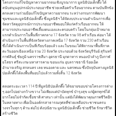
โครงการแก้ไขปัญหาความยากจนเชิงบูรณาการ มูลนิธิป่อเต็กตึ๊ง ได้
สนับสนุนอุปกรณ์ประกอบอาชีพ ช่วยเหลือครัวเรือนยากจน ตามบันทึกข้อ
ตกลงความร่วมมือแก้ไขปัญหาความยากจน ระหว่างกรมการพัฒนา
ชุมชนและมูลนิธิป่อเต็กตึ๊ง ซึ่งมูลนิธิฯ ได้จัดงบประมาณดำเนินการเพื่อ
จัดหาวัสดุอุปกรณ์การประกอบอาชีพมอบให้แก่ครัวเรือนยากจน ให้
สามารถประกอบอาชีพเลี้ยงตนเองและครอบครัว โดยในกลุ่มเป้าหมาย
แรกดำเนินการในพื้นที่ภาคกลาง 17 จังหวัด รวม 98 ครัวเรือน ต่อมา ได้
ดำเนินการในพื้นที่จังหวัดทางภาคเหนือ 17 จังหวัด รวม 230 ครัวเรือน
ซึ่งได้ดำเนินการเป็นที่เรียบร้อยแล้ว และในขณะได้พิจารณาพื้นที่ภาค
ตะวันออกเฉียงเหนือ รวม 20 จังหวัด ประกอบด้วย จังหวัดบุรีรัมย์ สุรินทร์
กาฬสินธุ์ ชัยภูมิ นครราชสีมา อุดรธานี มุกดาหาร หนองบัวลำภู บึงกาฬ
ยโสธร ศรีสะเกษ มหาสารคาม ขอนแก่น อุบลราชธานี ร้อยเอ็ด
อำนาจเจริญ สกลนคร เลย หนองคาย และ นครพนม ซึ่งปัจจุบันทางมูลนิธิ
ป่อเต็กตึ๊งได้ลงพื้นที่มอบไปแล้วรวมทั้งสิ้น 12 จังหวัด
ตลอดระยะเวลา 114 ปี ที่มูลนิธิป่อเต็กตึ๊ง ได้ขยายขอบข่ายโครงการต่าง
ๆ ออกไปอย่างกว้างขวาง ไม่เพียงแต่บำบัดทุกข์ บำรุงสุข แก่ผู้ตกทุกข์ได้
ยากโดยไม่จำกัดเชื้อชาติ ศาสนา เท่านั้น แต่ยังได้พัฒนาคุณภาพชีวิตอีก
ในหลายทาง เพื่อเป็นองค์กรสาธารณกุศลที่ช่วยเหลือประชาชนครบ
วงจรในทุก ๆ ด้าน ต่อไป ดังปณิธาน มูลนิธิป่อเต็กตึ๊ง ช่วยชีวิต รักษาชีวิต
สร้างชีวิต