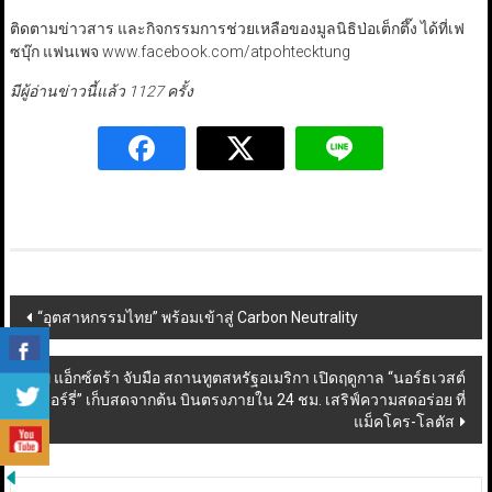
ติดตามข่าวสาร และกิจกรรมการช่วยเหลือของมูลนิธิป่อเต็กตึ๊ง ได้ที่เฟ
ซบุ๊ก แฟนเพจ www.facebook.com/atpohtecktung
มีผู้อ่านข่าวนี้แล้ว 1127 ครั้ง
Post
“อุตสาหกรรมไทย” พร้อมเข้าสู่ Carbon Neutrality
navigation
ซีพี แอ็กซ์ตร้า จับมือ สถานทูตสหรัฐอเมริกา เปิดฤดูกาล “นอร์ธเวสต์
เชอร์รี่” เก็บสดจากต้น บินตรงภายใน 24 ชม. เสริฟ์ความสดอร่อย ที่
แม็คโคร-โลตัส