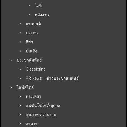
ไอที
พลังงาน
ยานยนต์
ประกัน
กีฬา
บันเทิง
ประชาสัมพันธ์
Classicfind
PR News – ข่าวประชาสัมพันธ์
ไลฟ์สไตล์
ท่องเที่ยว
แฟชั่นโซไซตี้-ดูดวง
สุขภาพ-ความงาม
อาหาร