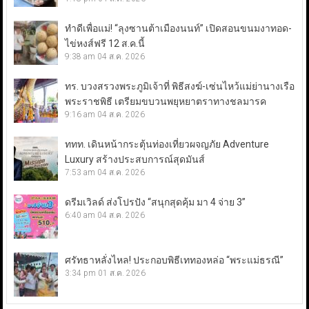
ทำดีเพื่อแม่! “ลุงซานต้าเมืองนนท์” เปิดสอนขนมงาทอด-
ไข่หงส์ฟรี 12 ส.ค.นี้
9:38 am
04 ส.ค. 2026
ทร. บวงสรวงพระภูมิเจ้าที่ พิธีสงฆ์-เซ่นไหว้แม่ย่านางเรือ
พระราชพิธี เตรียมขบวนพยุหยาตราทางชลมารค
9:16 am
04 ส.ค. 2026
ททท. เดินหน้ากระตุ้นท่องเที่ยวผจญภัย Adventure
Luxury สร้างประสบการณ์สุดมันส์
7:53 am
04 ส.ค. 2026
ดรีมเวิลด์ ส่งโปรปัง “สนุกสุดคุ้ม มา 4 จ่าย 3”
6:40 am
04 ส.ค. 2026
ศรัทธาหลั่งไหล! ประกอบพิธีเททองหล่อ “พระแม่ธรณี”
3:34 pm
01 ส.ค. 2026