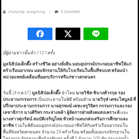
Posted By: aneaphong
0 Comment
มีผู้อ่านข่าวนี้แล้ว 1127 ครั้ง
มูลนิธิป่อเต็กตึ๊ง สร้างชีวิต อย่างยั่งยืน มอบอุปกรณ์ประกอบอาชีพให้แก่
ครัวเรือนยากจน มอบจักรยานให้กับโรงเรียนในพื้นที่ชนบท พร้อมนำ
หน่วยแพทย์เคลื่อนที่ออกบริการฟรีแก่ชาวสกลนคร
วันนี้ (4 ก.ค.67)
มูลนิธิป่อเต็กตึ๊ง
นำโดย
นายวิชิต ชินวงศ์วรกุล รอง
ประธานกรรมการ
เป็นประธานในพิธี พร้อมด้วย
นายวิรุฬ เตชะไพบูลย์ ที่
ปรึกษาประธานกรรมการ นายสุรพงษ์ เตชะหรูวิจิตร กรรมการและรอง
เลขาธิการ นางศิริพร กระจ่างหล้า ผู้จัดการฝ่ายสังคมสงเคราะห์
และ
นางสาวศุภรัตน์ สมบัติเจริญไทย หัวหน้าแผนกส่งเสริมการศึกษาและ
อาชีพ
ร่วมในพิธีมอบอุปกรณ์ประกอบอาชีพให้กับครัวเรือนยากจนใน
พื้นที่จังหวัดสกลนคร จำนวน 29 ครัวเรือน พร้อมทั้งมอบรถจักรยานใน
โครงการ จักรยานเพื่อน้องสัญจร ครั้งที่ 5 จำนวน 100 คัน กระบอกน้ำ