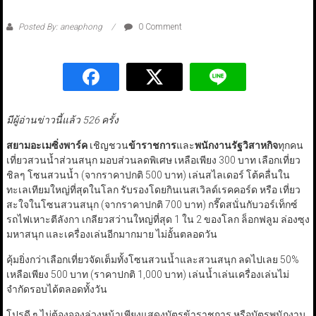
Posted By: aneaphong
0 Comment
มีผู้อ่านข่าวนี้แล้ว 526 ครั้ง
สยามอะเมซิ่งพาร์ค
เชิญชวน
ข้าราชการ
และ
พนักงานรัฐวิสาหกิจ
ทุกคน
เที่ยวสวนน้ำส่วนสนุก มอบส่วนลดพิเศษ เหลือเพียง 300 บาท เลือกเที่ยว
ชิลๆ โซนสวนน้ำ (จากราคาปกติ 500 บาท) เล่นสไลเดอร์ โต้คลื่นใน
ทะเลเทียมใหญ่ที่สุดในโลก รับรองโดยกินเนสเวิลด์เรคคอร์ด หรือ เที่ยว
สะใจในโซนสวนสนุก (จากราคาปกติ 700 บาท) กรี๊ดสนั่นกับวอร์เท็กซ์
รถไฟเหาะตีลังกา เกลียวสว่านใหญ่ที่สุด 1 ใน 2 ของโลก ล็อกฟลูม ล่องซุง
มหาสนุก และเครื่องเล่นอีกมากมาย ไม่อั้นตลอดวัน
คุ้มยิ่งกว่าเลือกเที่ยวจัดเต็มทั้งโซนสวนน้ำและสวนสนุก ลดไปเลย 50%
เหลือเพียง 500 บาท (ราคาปกติ 1,000 บาท) เล่นน้ำเล่นเครื่องเล่นไม่
จำกัดรอบได้ตลอดทั้งวัน
โปรดี ๆ ไม่ต้องจองล่วงหน้าเพียงแสดงบัตรข้าราชการ หรือบัตรพนักงาน