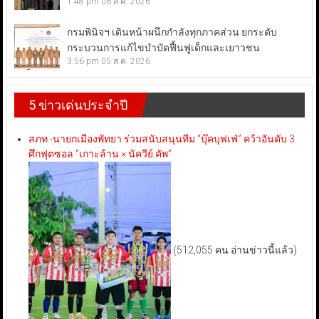
1:48 pm
06 ส.ค. 2026
กรมพินิจฯ เดินหน้าผนึกกำลังทุกภาคส่วน ยกระดับ
กระบวนการแก้ไขบำบัดฟื้นฟูเด็กและเยาวชน
3:56 pm
05 ส.ค. 2026
5 ข่าวเด่นประจำปี
สภท.-นายกเมืองพัทยา ร่วมสนับสนุนทีม “บุ๊คบุฟเฟ่” คว้าอันดับ 3
ศึกฟุตซอล “เกาะล้าน × นัควีย์ คัพ”
(512,055 คน อ่านข่าวนี้แล้ว)