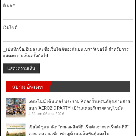
อีเมล
*
เว็บไซต์
บันทึกชื่อ, อีเมล และชื่อเว็บไซต์ของฉันบนเบราว์เซอร์นี้ สำหรับการ
แสดงความเห็นครั้งถัดไป
สยาม อัพเดท
เดอะไนน์ เซ็นเตอร์ พระราม 9 ตอกย้ำเทรนด์สุขภาพสาย
สนุก ‘AEROBIC PARTY’ เบิร์นแคลอรีเผาผลาญไขมัน
4:31 pm
06 ส.ค. 2026
เจียไต๋ ชูแนวคิด “ทุกผลผลิตที่ดี เริ่มต้นจากจุดเริ่มต้นที่ดี”
ต่อยอดความเชี่ยวชาญด้านเมล็ดพันธุ์แตงโม