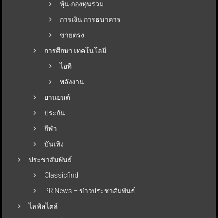
หุ้น-กองทุนรวม
การเงิน การธนาคาร
ขายตรง
การศึกษา เทคโนโลยี
ไอที
พลังงาน
ยานยนต์
ประกัน
กีฬา
บันเทิง
ประชาสัมพันธ์
Classicfind
PR News – ข่าวประชาสัมพันธ์
ไลฟ์สไตล์