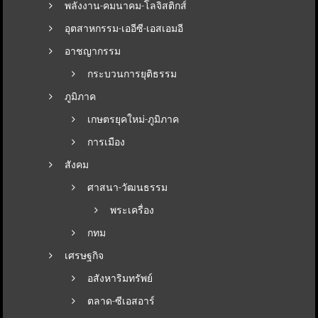
พลังงาน-คมนาคม-โลจิสติกส์
อุตสาหกรรม-เออีซี-เอสเอมอี
อาชญากรรม
กระบวนการยุติธรรม
ภูมิภาค
เกษตรยุคใหม่-ภูมิภาค
การเมือง
สังคม
ศาสนา-วัฒนธรรม
พระเครื่อง
กทม
เศรษฐกิจ
อสังหาริมทรัพย์
ตลาด-ซีเอสอาร์