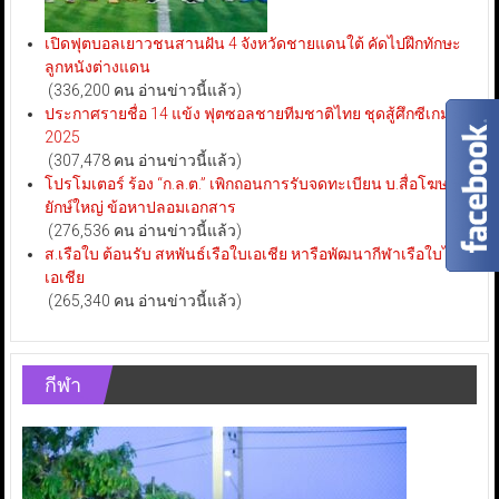
เปิดฟุตบอลเยาวชนสานฝัน 4 จังหวัดชายแดนใต้ คัดไปฝึกทักษะ
ลูกหนังต่างแดน
(336,200 คน อ่านข่าวนี้แล้ว)
ประกาศรายชื่อ 14 แข้ง ฟุตซอลชายทีมชาติไทย ชุดสู้ศึกซีเกมส์
2025
(307,478 คน อ่านข่าวนี้แล้ว)
โปรโมเตอร์ ร้อง “ก.ล.ต.” เพิกถอนการรับจดทะเบียน บ.สื่อโฆษณา
ยักษ์ใหญ่ ข้อหาปลอมเอกสาร
(276,536 คน อ่านข่าวนี้แล้ว)
ส.เรือใบ ต้อนรับ สหพันธ์เรือใบเอเชีย หารือพัฒนากีฬาเรือใบไทย-
เอเชีย
(265,340 คน อ่านข่าวนี้แล้ว)
กีฬา