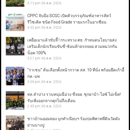
4:13 pm
06 ส.ค. 2026
CPPC จับมือ SCGC เปิดตัวบรรจุภัณฑ์อาหารสัตว์
รีไซเคิล ชนิด Food Grade รายแรกในอาเซียน
4:03 pm
06 ส.ค. 2026
เหยื่อเมาแล้วขับจี้ ! กระทรวง ศธ. กำหนดนโยบายส่ง
เสริมเด็กนักเรียนขับขี่-ซ้อนท้ายรถจยย.สวมหมวกกัน
น็อค 100%
3:21 pm
06 ส.ค. 2026
“ราเชน” ลั่นเลือกตั้งหน้ากวาด สส. 10 ที่นั่ง พร้อมยึดเก้าอี้
กห.-มท.
3:06 pm
06 ส.ค. 2026
ทล.ลำปาง รวบหนุ่มฉี่ม่วง ขี่จยย. ซุกยาบ้า-ไอซ์ ไม่เข็ด!
รับเพิ่งออกจากคุกไม่ถึงเดือน
2:49 pm
06 ส.ค. 2026
ชาวบ้านออมทอง บุกทำเนียบฯ ร้องปมพิพาทที่ดินวัดดัง
ย่านบางปู