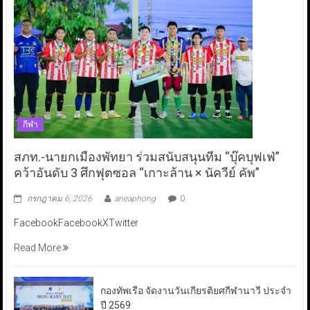
กีฬา
สภท.-นายกเมืองพัทยา ร่วมสนับสนุนทีม “บุ๊คบุฟเฟ่”
คว้าอันดับ 3 ศึกฟุตซอล “เกาะล้าน × นัควีย์ คัพ”
กรกฎาคม 6, 2026
aneaphong
0
FacebookFacebookXTwitter
Read More
กองทัพเรือ จัดงานวันเกียรติยศกีฬานาวี ประจำ
ปี 2569