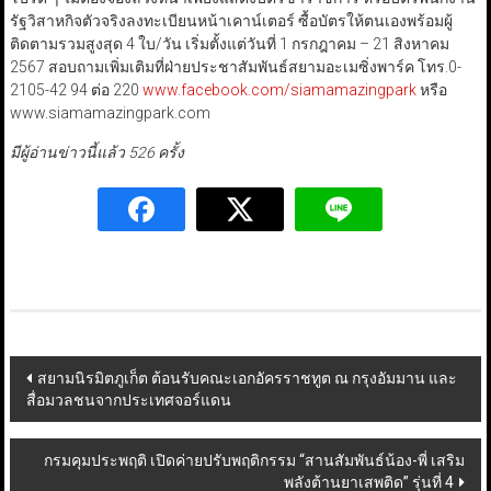
รัฐวิสาหกิจตัวจริงลงทะเบียนหน้าเคาน์เตอร์ ซื้อบัตรให้ตนเองพร้อมผู้
ติดตามรวมสูงสุด 4 ใบ/วัน เริ่มตั้งแต่วันที่ 1 กรกฎาคม – 21 สิงหาคม
2567 สอบถามเพิ่มเติมที่ฝ่ายประชาสัมพันธ์สยามอะเมซิ่งพาร์ค โทร.0-
2105-42 94 ต่อ 220
www.facebook.com/siamamazingpark
หรือ
www.siamamazingpark.com
มีผู้อ่านข่าวนี้แล้ว 526 ครั้ง
Post
สยามนิรมิตภูเก็ต ต้อนรับคณะเอกอัครราชทูต ณ กรุงอัมมาน และ
สื่อมวลชนจากประเทศจอร์แดน
navigation
กรมคุมประพฤติ เปิดค่ายปรับพฤติกรรม “สานสัมพันธ์น้อง-พี่ เสริม
พลังต้านยาเสพติด” รุ่นที่ 4