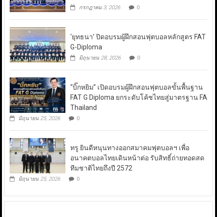
กรกฎาคม 3, 2026
0
‘ยุทธนา’ ปิดอบรมผู้ฝึกสอนฟุตบอลหลักสูตร FAT
G-Diploma
มิถุนายน 28, 2026
0
“บิ๊กหยิม” เปิดอบรมผู้ฝึกสอนฟุตบอลขั้นพื้นฐาน
FAT G Diploma ยกระดับโค้ชไทยสู่มาตรฐาน FA
Thailand
มิถุนายน 25, 2026
0
ทรู ยินดีหนุนทางออกสมาคมฟุตบอลฯ เพื่อ
อนาคตบอลไทยเดินหน้าต่อ รับสิทธิ์ถ่ายทอดสด
ทีมชาติไทยถึงปี 2572
มิถุนายน 25, 2026
0