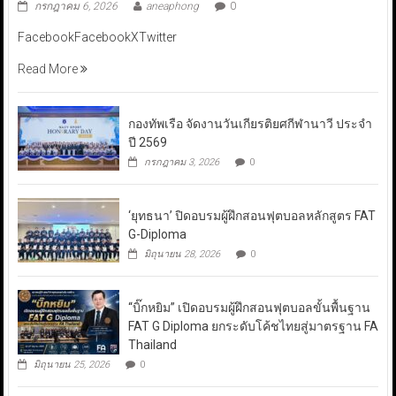
กรกฎาคม 6, 2026
aneaphong
0
FacebookFacebookXTwitter
Read More
กองทัพเรือ จัดงานวันเกียรติยศกีฬานาวี ประจำ
ปี 2569
กรกฎาคม 3, 2026
0
‘ยุทธนา’ ปิดอบรมผู้ฝึกสอนฟุตบอลหลักสูตร FAT
G-Diploma
มิถุนายน 28, 2026
0
“บิ๊กหยิม” เปิดอบรมผู้ฝึกสอนฟุตบอลขั้นพื้นฐาน
FAT G Diploma ยกระดับโค้ชไทยสู่มาตรฐาน FA
Thailand
มิถุนายน 25, 2026
0