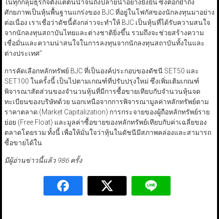
ในทุกกลุ่มธุรกิจตั้งแต่ต้นน้ำจนถึงปลายน้ำอย่างยั่งยืน ซึ่งตอกย้ำถึง
ศักยภาพเป็นหุ้นพื้นฐานแกร่งของ BJC ที่อยู่ในโฟกัสของนักลงทุนมาอย่าง
ต่อเนื่อง เราเชื่อว่าดัชนี้ดังกล่าวจะทำให้ BJC เป็นหุ้นที่ได้รับความสนใจ
จากนักลงทุนสถาบันไทยและต่างชาติยิ่งขึ้น รวมถึงจะช่วยสร้างความ
เชื่อมั่นและความน่าสนใจในการลงทุนจากนักลงทุนสถาบันทั้งในและ
ต่างประเทศ”
การคัดเลือกหลักทรัพย์ BJC ที่เป็นองค์ประกอบของดัชนี SET50 และ
SET100 ในครั้งนี้ เป็นไปตามเกณฑ์ที่ปรับปรุงใหม่ ซึ่งเพิ่มเติมเกณฑ์
พิจารณาสัดส่วนของจำนวนหุ้นที่มีการซื้อขายเทียบกับจำนวนหุ้นจด
ทะเบียนของบริษัทด้วย นอกเหนือจากการพิจารณามูลค่าหลักทรัพย์ตาม
ราคาตลาด (Market Capitalization) การกระจายของผู้ถือหลักทรัพย์ราย
ย่อย (Free Float) และมูลค่าซื้อขายของหลักทรัพย์เทียบกับค่าเฉลี่ยของ
ตลาดโดยรวม ทั้งนี้ เพื่อให้มั่นใจว่าหุ้นในดัชนีมีสภาพคล่องและสามารถ
ซื้อขายได้ใน
มีผู้อ่านข่าวนี้แล้ว 986 ครั้ง