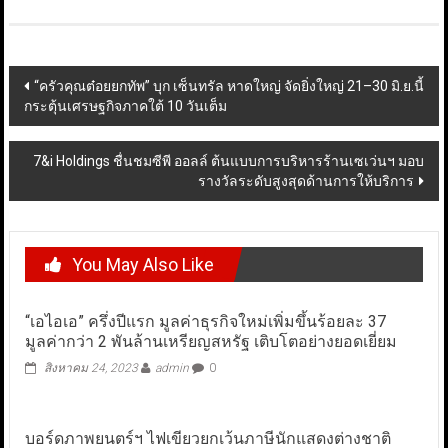
Post
“ครัวคุณต๋อยยกทัพ” บุก เซ็นทรัล หาดใหญ่ จัดยิ่งใหญ่ 21–30 มิ.ย.นี้
กระตุ้นเศรษฐกิจภาคใต้ 10 วันเต็ม
navigation
7&i Holdings ชื่นชมซีพี ออลล์ ต้นแบบการบริหารร้านเซเว่นฯ มอบ
รางวัลระดับสูงสุดด้านการให้บริการ
You May Also Like
“เอไอเอ” ครึ่งปีแรก มูลค่าธุรกิจใหม่เพิ่มขึ้นร้อยละ 37
มูลค่ากว่า 2 พันล้านเหรียญสหรัฐ เติบโตอย่างยอดเยี่ยม
สิงหาคม 24, 2023
admin
0
บอร์ดภาพยนตร์ฯ ไฟเขียวยกเว้นภาษีนักแสดงต่างชาติ