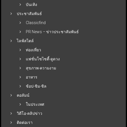
บันเทิง
ประชาสัมพันธ์
Classicfind
PR News – ข่าวประชาสัมพันธ์
ไลฟ์สไตล์
ท่องเที่ยว
แฟชั่นโซไซตี้-ดูดวง
สุขภาพ-ความงาม
อาหาร
ช้อป-ชิม-ชิล
คอลัมน์
ในประเทศ
วิดีโอ-คลิปข่าว
ติดต่อเรา