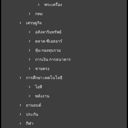
พระเครื่อง
กทม
เศรษฐกิจ
อสังหาริมทรัพย์
ตลาด-ซีเอสอาร์
หุ้น-กองทุนรวม
การเงิน การธนาคาร
ขายตรง
การศึกษา เทคโนโลยี
ไอที
พลังงาน
ยานยนต์
ประกัน
กีฬา