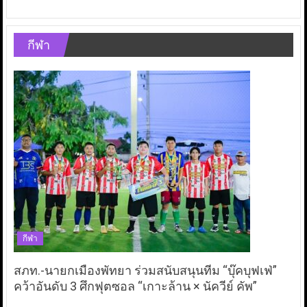
กีฬา
กีฬา
สภท.-นายกเมืองพัทยา ร่วมสนับสนุนทีม “บุ๊คบุฟเฟ่”
คว้าอันดับ 3 ศึกฟุตซอล “เกาะล้าน × นัควีย์ คัพ”