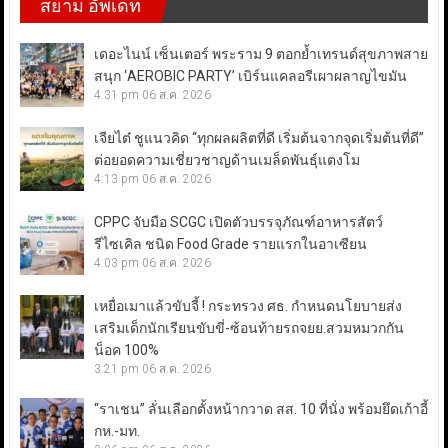
สยาม อัพเดท
เดอะไนน์ เซ็นเตอร์ พระราม 9 ตอกย้ำเทรนด์สุขภาพสาย
สนุก ‘AEROBIC PARTY’ เบิร์นแคลอรีเผาผลาญไขมัน
4:31 pm
06 ส.ค. 2026
เจียไต๋ ชูแนวคิด “ทุกผลผลิตที่ดี เริ่มต้นจากจุดเริ่มต้นที่ดี”
ต่อยอดความเชี่ยวชาญด้านเมล็ดพันธุ์แตงโม
4:13 pm
06 ส.ค. 2026
CPPC จับมือ SCGC เปิดตัวบรรจุภัณฑ์อาหารสัตว์
รีไซเคิล ชนิด Food Grade รายแรกในอาเซียน
4:03 pm
06 ส.ค. 2026
เหยื่อเมาแล้วขับจี้ ! กระทรวง ศธ. กำหนดนโยบายส่ง
เสริมเด็กนักเรียนขับขี่-ซ้อนท้ายรถจยย.สวมหมวกกัน
น็อค 100%
3:21 pm
06 ส.ค. 2026
“ราเชน” ลั่นเลือกตั้งหน้ากวาด สส. 10 ที่นั่ง พร้อมยึดเก้าอี้
กห.-มท.