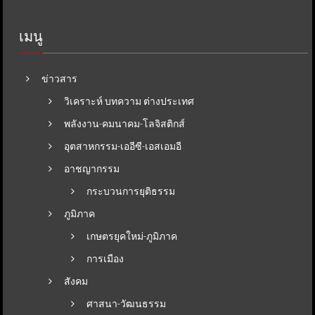
เมนู
ข่าวสาร
วิเคราะห์ บทความ ต่างประเทศ
พลังงาน-คมนาคม-โลจิสติกส์
อุตสาหกรรม-เออีซี-เอสเอมอี
อาชญากรรม
กระบวนการยุติธรรม
ภูมิภาค
เกษตรยุคใหม่-ภูมิภาค
การเมือง
สังคม
ศาสนา-วัฒนธรรม