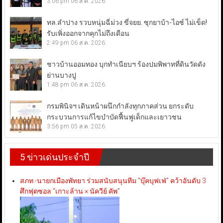
3:06 pm
06 ส.ค. 2026
ทล.ลำปาง รวบหนุ่มฉี่ม่วง ขี่จยย. ซุกยาบ้า-ไอซ์ ไม่เข็ด!
รับเพิ่งออกจากคุกไม่ถึงเดือน
2:49 pm
06 ส.ค. 2026
ชาวบ้านออมทอง บุกทำเนียบฯ ร้องปมพิพาทที่ดินวัดดัง
ย่านบางปู
1:48 pm
06 ส.ค. 2026
กรมพินิจฯ เดินหน้าผนึกกำลังทุกภาคส่วน ยกระดับ
กระบวนการแก้ไขบำบัดฟื้นฟูเด็กและเยาวชน
3:56 pm
05 ส.ค. 2026
5 ข่าวเด่นประจำปี
สภท.-นายกเมืองพัทยา ร่วมสนับสนุนทีม “บุ๊คบุฟเฟ่” คว้าอันดับ 3
ศึกฟุตซอล “เกาะล้าน × นัควีย์ คัพ”