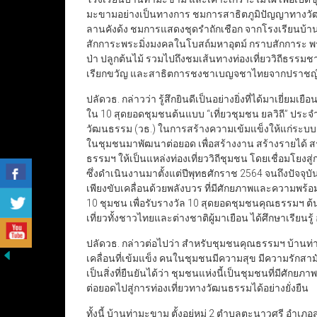
มะขามอย่างเป็นทางการ ชมการสาธิตภูมิปัญญาทางวั
ลานคังด้ง ชมการแสดงชุดรำถักเชือก จากโรงเรียนบ้าน
สักการะพระมิ่งมงคลในโบสถ์มหาอุตม์ กราบสักการะ พ
ป่า ปลูกต้นไม้ รวมไปถึงชมเส้นทางท่องเที่ยววิถีธรรมช
เรียกขวัญ และสาธิตการชงชาเบญจชาไทยจากปราชญ์ช
ปลัดวธ. กล่าวว่า รู้สึกยินดีเป็นอย่างยิ่งที่ได้มาเยี่
ใน 10 สุดยอดชุมชนต้นแบบ “เที่ยวชุมชน ยลวิถี” ปร
วัฒนธรรม (วธ.) ในการสร้างความเข้มแข็งให้แก่ระบบ
ในชุมชนมาพัฒนาต่อยอด เพื่อสร้างงาน สร้างรายได้ ส
ธรรมฯ ให้เป็นแหล่งท่องเที่ยววิถีชุมชน โดยเชื่อมโยงสู
ซึ่งดำเนินงานมาตั้งแต่ปีพุทธศักราช 2564 จนถึงปัจ
เพียงขับเคลื่อนด้วยพลังบวร ที่มีศักยภาพและความพร้อ
10 ชุมชน เพื่อรับรางวัล 10 สุดยอดชุมชนคุณธรรมฯ ต้น
เที่ยวทั้งชาวไทยและต่างชาติผู้มาเยือน ได้ศึกษาเรียนร
ปลัดวธ. กล่าวต่อไปว่า สำหรับชุมชนคุณธรรมฯ บ้านท่า
เคลื่อนที่เข้มแข็ง คนในชุมชนมีความสุข มีความรักสามัค
เป็นสิ่งที่ยืนยันได้ว่า ชุมชนแห่งนี้เป็นชุมชนที่มีศั
ต่อยอดไปสู่การท่องเที่ยวทางวัฒนธรรมได้อย่างยั่งยืน
ทั้งนี้ บ้านท่ามะขาม ตั้งอยู่หมู่ 2 ตำบลตะนาวศรี อำเภ