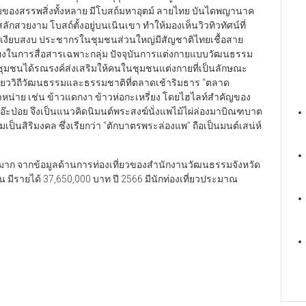
ามของสรรพสิ่งทั้งหลาย มีโบสถ์มหาอุตม์ ลายไทย บันไดพญานาค
ักสวยงาม โบสถ์ตั้งอยู่บนเนินเขา ทำให้มองเห็นวิวทิวทัศน์ที่
่น เงียบสงบ ประชากรในชุมชนส่วนใหญ่มีสัญชาติไทยเชื้อสาย
่ยงในการสื่อสารเฉพาะกลุ่ม ปัจจุบันการแต่งกายแบบวัฒนธรรม
นำชุมชนได้รณรงค์ส่งเสริมให้คนในชุมชนแต่งกายที่เป็นลักษณะ
ี่ยววิถีวัฒนธรรมและธรรมชาติที่ตลาดเช้าริมธาร “ตลาด
าจำหน่าย เช่น ข้าวแดกงา ข้าวห่อกะเหรี่ยง โดยไฮไลท์สำคัญของ
๊ะป่อย จึงเป็นแนวคิดนิมนต์พระสงฆ์นั่งแพไม้ไผ่ล่องมาบิณฑบาต
เป็นสิริมงคล ซึ่งเรียกว่า “ตักบาตรพระล่องแพ” ถือเป็นมนต์เสน่ห์
นมาก จากข้อมูลด้านการท่องเที่ยวของสำนักงานวัฒนธรรมจังหวัด
คน มีรายได้ 37,650,000 บาท ปี 2566 มีนักท่องเที่ยวประมาณ