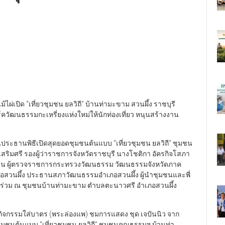
่เปิด “เที่ยวชุมชน ยลวิถี” บ้านท่ามะขาม สวนผึ้ง ราชบุรี
ควัฒนธรรมกะเหรี่ยงแห่งใหม่ให้นักท่องเที่ยว หนุนสร้างงาน
ระธานพิธีเปิดสุดยอดชุมชนต้นแบบ “เที่ยวชุมชน ยลวิถี” ชุมชน
ิมศรี รองผู้ว่าราชการจังหวัดราชบุรี นางโชติกา อัครกิจโสภา
ยน ผู้ตรวจราชการกระทรวงวัฒนธรรม วัฒนธรรมจังหวัดภาค
สวนผึ้ง ประธานสภาวัฒนธรรมอำเภอสวนผึ้ง ผู้นำชุมชนและพี่
้าร่วม ณ ชุมชนบ้านท่ามะขาม ตำบลตะนาวศรี อำเภอสวนผึ้ง
ิจกรรมใส่บาตร (พระล่องแพ) ชมการแสดง ชุด เจปันนิว จาก
ชุมชนต้นแบบ “เที่ยวชุมชน ยลวิถี” ชุมชนคุณธรรมฯ บ้านท่า