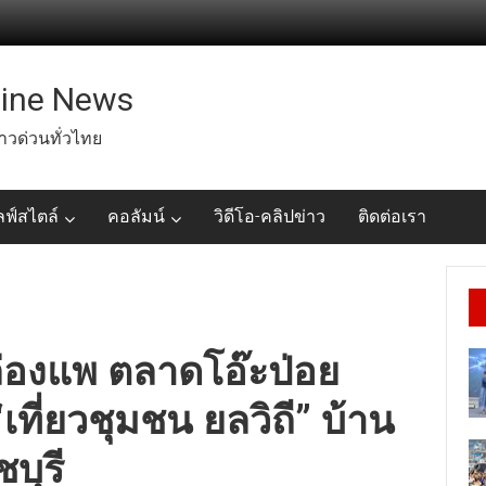
line News
่าวด่วนทั่วไทย
ลฟ์สไตล์
คอลัมน์
วิดีโอ-คลิปข่าว
ติดต่อเรา
่องแพ ตลาดโอ๊ะป่อย
เที่ยวชุมชน ยลวิถี” บ้าน
บุรี