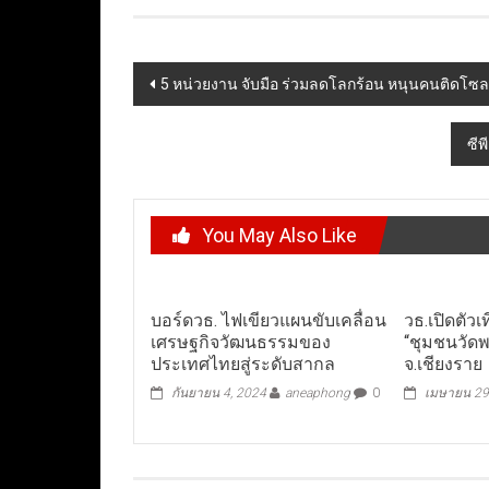
Post
5 หน่วยงาน จับมือ ร่วมลดโลกร้อน หนุนคนติดโซลา
navigation
ซีพ
You May Also Like
บอร์ดวธ. ไฟเขียวแผนขับเคลื่อน
วธ.เปิดตัวเ
เศรษฐกิจวัฒนธรรมของ
“ชุมชนวัด
ประเทศไทยสู่ระดับสากล
จ.เชียงราย
กันยายน 4, 2024
aneaphong
0
เมษายน 29