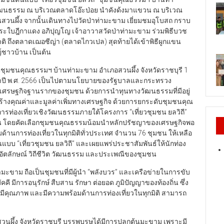
ฒนธรรม ณ บริเวณตลาดโอ๊ะป่อย นำคังด้งมาแขวน ณ บริเวณ
สวนผึ้ง จากนั้นเดินทางไปวัดป่าท่ามะขาม เยี่ยมชมอุโบสถ กราบ
ระใบฎีกาแดง อภิปุญโญ เจ้าอาวาสวัดป่าท่ามะขาม ร่วมพิธีบวช
าติ ถึงตลาดเฌอซีญ่า (ตลาดไกวเปล) สุดท้ายได้เข้าพิธีผูกแขน
าวบ้าน เป็นต้น
ยมเยือนชุมชนคุณธรรมฯ บ้านท่ามะขาม อำเภอสวนผึ้ง จังหวัดราชบุรี 1
ะจำปี พ.ศ. 2566 เป็นไปตามนโยบายของรัฐบาลและกระทรวง
เศรษฐกิจฐานรากของชุมชน ด้วยการนำทุนทางวัฒนธรรมที่มีอยู่
ร้างคุณค่าและมูลค่าเพิ่มทางเศรษฐกิจ ด้วยการยกระดับชุมชนคุณ
่การท่องเที่ยวเชิงวัฒนธรรมภายใต้โครงการ “เที่ยวชุมชน ยลวิถี”
จุบัน โดยคัดเลือกชุมชนคุณธรรมน้อมนำหลักปรัชญาของเศรษฐกิจพอ
มด้านการท่องเที่ยวในทุกมิติทั่วประเทศ จำนวน 76 ชุมชน ให้เหลือ
แบบ “เที่ยวชุมชน ยลวิถี” และเผยแพร่ประชาสัมพันธ์ให้นักท่อง
ู้ อัตลักษณ์ วิถีชีวิต วัฒนธรรม และประเพณีของชุมชน
มะขาม ถือเป็นชุมชนที่มีผู้นำ “พลังบวร” และเครือข่ายในการขับ
คี มีการอนุรักษ์ สืบสาน รักษา ต่อยอด ภูมิปัญญาของท้องถิ่น ซึ่ง
กยภาพมีคุณภาพ และมีความพร้อมด้านการท่องเที่ยวในทุกมิติ สามารถ
อสวนผึ้ง จังหวัดราชบุรี บรรพบุรุษได้มีการปลูกต้นมะขาม เพราะมี