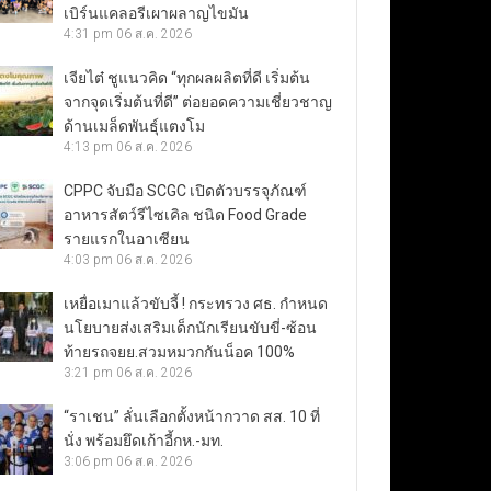
เบิร์นแคลอรีเผาผลาญไขมัน
4:31 pm
06 ส.ค. 2026
เจียไต๋ ชูแนวคิด “ทุกผลผลิตที่ดี เริ่มต้น
จากจุดเริ่มต้นที่ดี” ต่อยอดความเชี่ยวชาญ
ด้านเมล็ดพันธุ์แตงโม
4:13 pm
06 ส.ค. 2026
CPPC จับมือ SCGC เปิดตัวบรรจุภัณฑ์
อาหารสัตว์รีไซเคิล ชนิด Food Grade
รายแรกในอาเซียน
4:03 pm
06 ส.ค. 2026
เหยื่อเมาแล้วขับจี้ ! กระทรวง ศธ. กำหนด
นโยบายส่งเสริมเด็กนักเรียนขับขี่-ซ้อน
ท้ายรถจยย.สวมหมวกกันน็อค 100%
3:21 pm
06 ส.ค. 2026
“ราเชน” ลั่นเลือกตั้งหน้ากวาด สส. 10 ที่
นั่ง พร้อมยึดเก้าอี้กห.-มท.
3:06 pm
06 ส.ค. 2026