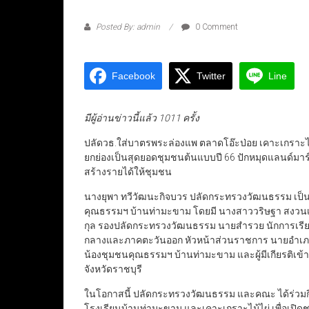
Posted By: admin
0 Comment
Facebook
Twitter
Line
มีผู้อ่านข่าวนี้แล้ว 1011 ครั้ง
ปลัดวธ.ใส่บาตรพระล่องแพ ตลาดโอ๊ะป่อย เคาะเกราะไม้ไผ
ยกย่องเป็นสุดยอดชุมชนต้นแบบปี 66 ปักหมุดแลนด์มาร์
สร้างรายได้ให้ชุมชน
นางยุพา ทวีวัฒนะกิจบวร ปลัดกระทรวงวัฒนธรรม เป็นป
คุณธรรมฯ บ้านท่ามะขาม โดยมี นางสาววริษฐา สงวนเสร
กุล รองปลัดกระทรวงวัฒนธรรม นายสำรวย นักการเรี
กลางและภาคตะวันออก หัวหน้าส่วนราชการ นายอำเภอ
น้องชุมชนคุณธรรมฯ บ้านท่ามะขาม และผู้มีเกียรติเข
จังหวัดราชบุรี
ในโอกาสนี้ ปลัดกระทรวงวัฒนธรรม และคณะ ได้ร่วมก
โรงเรียนบ้านท่ามะขาม และเคาะเกราะไม้ไผ่ เพื่อเปิด