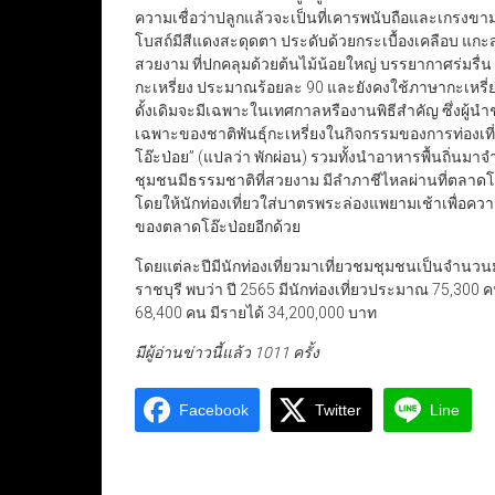
ความเชื่อว่าปลูกแล้วจะเป็นที่เคารพนับถือและเกรงข
โบสถ์มีสีแดงสะดุดตา ประดับด้วยกระเบื้องเคลือบ แกะสล
สวยงาม ที่ปกคลุมด้วยต้นไม้น้อยใหญ่ บรรยากาศร่มรื
กะเหรี่ยง ประมาณร้อยละ 90 และยังคงใช้ภาษากะเหรี
ดั้งเดิมจะมีเฉพาะในเทศกาลหรืองานพิธีสำคัญ ซึ่งผู้
เฉพาะของชาติพันธุ์กะเหรี่ยงในกิจกรรมของการท่องเท
โอ๊ะป่อย” (แปลว่า พักผ่อน) รวมทั้งนำอาหารพื้นถิ่นม
ชุมชนมีธรรมชาติที่สวยงาม มีลำภาชีไหลผ่านที่ตลาดโอ
โดยให้นักท่องเที่ยวใส่บาตรพระล่องแพยามเช้าเพื่อความ
ของตลาดโอ๊ะป่อยอีกด้วย
โดยแต่ละปีมีนักท่องเที่ยวมาเที่ยวชมชุมชนเป็นจำนว
ราชบุรี พบว่า ปี 2565 มีนักท่องเที่ยวประมาณ 75,300 
68,400 คน มีรายได้ 34,200,000 บาท
มีผู้อ่านข่าวนี้แล้ว 1011 ครั้ง
Facebook
Twitter
Line