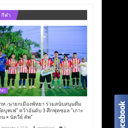
กีฬา
กีฬา
ภท.-นายกเมืองพัทยา ร่วมสนับสนุนทีม
ุ๊คบุฟเฟ่” คว้าอันดับ 3 ศึกฟุตซอล “เกาะ
าน × นัควีย์ คัพ”
กรกฎาคม 6, 2026
aneaphong
0