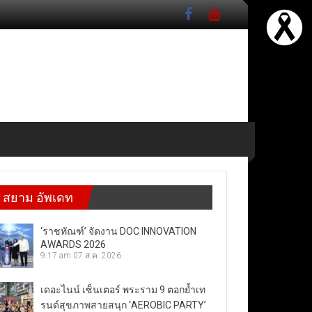
สยาม อัพเดท
‘ราชทัณฑ์’ จัดงาน DOC INNOVATION
AWARDS 2026
9:17 am
07 ส.ค. 2026
เดอะไนน์ เซ็นเตอร์ พระราม 9 ตอกย้ำเท
รนด์สุขภาพสายสนุก ‘AEROBIC PARTY’