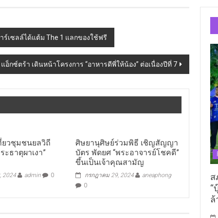
ร์เซลล์ได้แต้ม The 1 แลกของใช้ฟรี
ี แอ็กซ์ตร้า เดินหน้าโครงการ “อาหารดีพี่ให้น้อง” ต่อเนื่องปีที่ 7
ที่ยวชุมชนยลวิถี
ศิษยานุศิษย์ร่วมพิธี เชิญสัญญา
พระธาตุผาเงา”
บัตร พัดยศ “พระอาจารย์โชคดี”
ขึ้นเป็นเจ้าคุณสามัญ
ส
, 2024
admin
0
กรกฎาคม 29, 2024
aneaphong
0
“บ
ล้