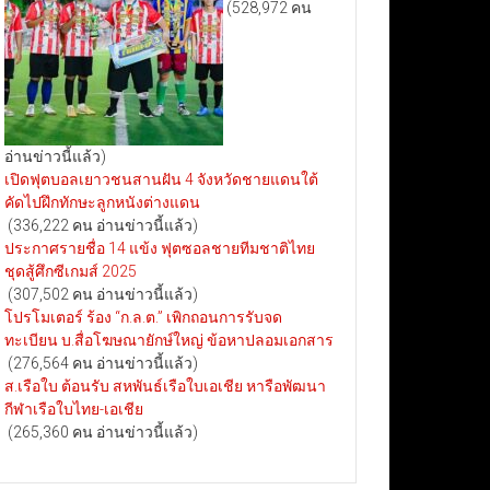
(528,972 คน
อ่านข่าวนี้แล้ว)
เปิดฟุตบอลเยาวชนสานฝัน 4 จังหวัดชายแดนใต้
คัดไปฝึกทักษะลูกหนังต่างแดน
(336,222 คน อ่านข่าวนี้แล้ว)
ประกาศรายชื่อ 14 แข้ง ฟุตซอลชายทีมชาติไทย
ชุดสู้ศึกซีเกมส์ 2025
(307,502 คน อ่านข่าวนี้แล้ว)
โปรโมเตอร์ ร้อง “ก.ล.ต.” เพิกถอนการรับจด
ทะเบียน บ.สื่อโฆษณายักษ์ใหญ่ ข้อหาปลอมเอกสาร
(276,564 คน อ่านข่าวนี้แล้ว)
ส.เรือใบ ต้อนรับ สหพันธ์เรือใบเอเชีย หารือพัฒนา
กีฬาเรือใบไทย-เอเชีย
(265,360 คน อ่านข่าวนี้แล้ว)