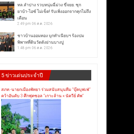
ทล.ลำปาง รวบหนุ่มฉี่ม่วง ขี่จยย. ซุก
ยาบ้า-ไอซ์ ไม่เข็ด! รับเพิ่งออกจากคุกไม่ถึง
เดือน
2:49 pm
06 ส.ค. 2026
ชาวบ้านออมทอง บุกทำเนียบฯ ร้องปม
พิพาทที่ดินวัดดังย่านบางปู
1:48 pm
06 ส.ค. 2026
5 ข่าวเด่นประจำปี
สภท.-นายกเมืองพัทยา ร่วมสนับสนุนทีม “บุ๊คบุฟเฟ่”
คว้าอันดับ 3 ศึกฟุตซอล “เกาะล้าน × นัควีย์ คัพ”