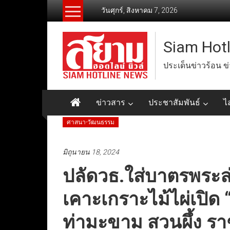
Skip
วันศุกร์, สิงหาคม 7, 2026
to
content
Siam Hot
ประเด็นข่าวร้อน ข
ข่าวสาร
ประชาสัมพันธ์
ไ
ศาสนา-วัฒนธรรม
มิถุนายน 18, 2024
ปลัดวธ.ใส่บาตรพระล
เคาะเกราะไม้ไผ่เปิด “
ท่ามะขาม สวนผึ้ง ราช