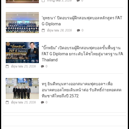
กรกฎาคม 3, 2026
0
‘ยุทธนา’ ปิดอบรมผู้ฝึกสอนฟุตบอลหลักสูตร FAT
G-Diploma
มิถุนายน 28, 2026
0
“บิ๊กหยิม” เปิดอบรมผู้ฝึกสอนฟุตบอลขั้นพื้นฐาน
FAT G Diploma ยกระดับโค้ชไทยสู่มาตรฐาน FA
Thailand
มิถุนายน 25, 2026
0
ทรู ยินดีหนุนทางออกสมาคมฟุตบอลฯ เพื่อ
อนาคตบอลไทยเดินหน้าต่อ รับสิทธิ์ถ่ายทอดสด
ทีมชาติไทยถึงปี 2572
มิถุนายน 25, 2026
0