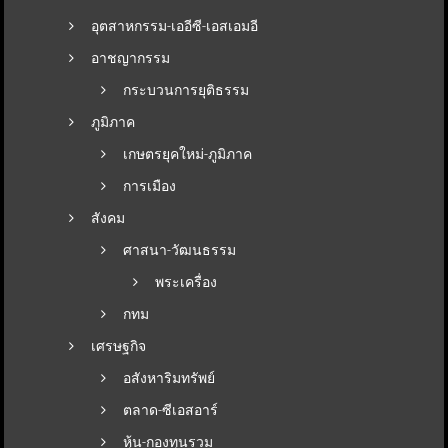
อุตสาหกรรม-เออีซี-เอสเอมอี
อาชญากรรม
กระบวนการยุติธรรม
ภูมิภาค
เกษตรยุคใหม่-ภูมิภาค
การเมือง
สังคม
ศาสนา-วัฒนธรรม
พระเครื่อง
กทม
เศรษฐกิจ
อสังหาริมทรัพย์
ตลาด-ซีเอสอาร์
หุ้น-กองทุนรวม