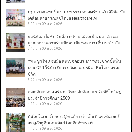
ทรู x คณะแพทย์ มธ. x รพ.ธรรมศาสตร์ฯ x เอ้ก ดิจิทัล ขับ
เคลื่อนสาธารณสุขไทยสู่ Healthcare AI
5:22 pm
09 ส.ค. 2026
มูลนิธิเมาไม่ขับ จับมือ เทศบาลเมืองเมืองพล- สภ.พล
บูรณาการความร่วมมือคนเมืองพล เมา+ดื่ม เราไม่ขับ
5:17 pm
09 ส.ค. 2026
รพ.พญาไท 3 จับมือ สนท. จัดอบรมการช่วยชีวิตขั้นพื้น
ฐาน CPR ให้นักเรียนรร.วัดนวลนรดิศ เพิ่มโอกาสรอด
ชีวิต
5:00 pm
09 ส.ค. 2026
คณะศึกษาศาสตร์ มหาวิทยาลัยศิลปากร จัดพิธีไหว้ครู
ประจำปีการศึกษา 2569
4:55 pm
09 ส.ค. 2026
ทัพไดโนเสาร์บุกกรุง@ศูนย์การค้าเอ็ม บี เค เซ็นเตอร์
ผจญภัยสู่ดินแดนสัตว์โลกดึกดำบรรพ์
4:48 pm
09 ส.ค. 2026