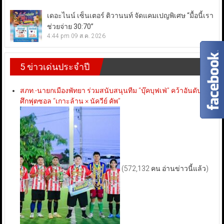
เดอะไนน์ เซ็นเตอร์ ติวานนท์ จัดแคมเปญพิเศษ “มื้อนี้เรา
ช่วยจ่าย 30:70”
4:44 pm
09 ส.ค. 2026
5 ข่าวเด่นประจำปี
สภท.-นายกเมืองพัทยา ร่วมสนับสนุนทีม “บุ๊คบุฟเฟ่” คว้าอันดับ 3
ศึกฟุตซอล “เกาะล้าน × นัควีย์ คัพ”
(572,132 คน อ่านข่าวนี้แล้ว)