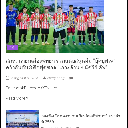
กีฬา
สภท.-นายกเมืองพัทยา ร่วมสนับสนุนทีม “บุ๊คบุฟเฟ่”
คว้าอันดับ 3 ศึกฟุตซอล “เกาะล้าน × นัควีย์ คัพ”
กรกฎาคม 6, 2026
aneaphong
0
FacebookFacebookXTwitter
Read More
กองทัพเรือ จัดงานวันเกียรติยศกีฬานาวี ประจำ
ปี 2569