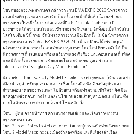
โฆษกของกรุงเทพมหานคร กล่าวว่า งาน BMA EXPO 2023 นิทรรศการ
งานเมืองที่กรุงเทพมหานครจัดเป็นครั้งแรกเมื่อปีที่แล้ว โมเดลจำลอง
กรุงเทพฯ เป็นหนึ่งในการจัดแสดงที่ถือว่า “Popular” อย่างมาก มี
ประชาชนให้ความสนใจและเข้าชมอย่างล้นหลาม อีกทั้งยังเป็นไวรัลใน
โลกโชเชียล ปีนี้ กทม. จัดนิทรรศการงานเมืองอีกครั้ง ในชื่อ นิทรรศการ
กรุงเทพมหานคร 2567 “BKK EXPO 2024 : เมืองเปลี่ยนได้เพราะคุณ”
พร้อมการกลับมาของโมเดลจำลองกรุงเทพฯ โฉมใหม่ ที่ยกระดับให้เป็น
นิทรรศการเต็มรูปแบบ พร้อมเสริมทัพแสง สี เสียง และคอนเทนต์เต็มพิกัด
และนี่คือครั้งแรกของการจัดแสดงโมเดลจำลองกรุงเทพฯ แบบ
Interactive กับ “Bangkok City Model Exhibition”
นิทรรศการ Bangkok City Model Exhibition จะพาทุกคนมารู้จักกรุงเทพฯ
เมืองน่าอยู่สำหรับทุกคน ผ่านการเชื่อมโยงอดีต ฟังเสียงปัจจุบัน และ
กำหนดอนาคตของกรุงเทพฯ ไปด้วยกัน พร้อมทำความเข้าใจว่า ผังเมือง
สำคัญกับชีวิตคนอย่างไร แต่ละนโยบายช่วยแก้ปัญหาเมืองแบบไหน ซึ่ง
ภายในนิทรรศการประกอบด้วย 4 โซนหลัก คือ
โซน 1 ผู้คน ความท้าทาย ความหวัง : ฟังเสียงและเรื่องราวของคน
กรุงเทพมหานคร
โซน 2 From Policy to Action : จากนโยบายสู่การลงมือทำจริงของ กทม.
โซน 3 Model Mapping : ผังเมืองจำลองพร้อมแสงสีเสียง เล่าเรื่อง