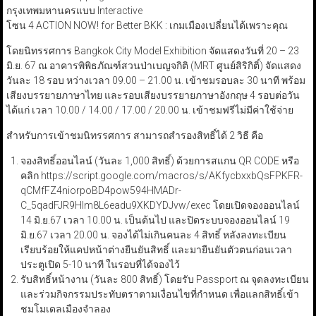
กรุงเทพมหานครแบบ Interactive
โซน 4 ACTION NOW! for Better BKK : เกมเมืองเปลี่ยนได้เพราะคุณ
โดยนิทรรศการ Bangkok City Model Exhibition จัดแสดงวันที่ 20 – 23
มิ.ย. 67 ณ อาคารพิพิธภัณฑ์สวนป่าเบญจกิติ (MRT ศูนย์สิริกิติ์) จัดแสดง
วันละ 18 รอบ หว่างเวลา 09.00 – 21.00 น. เข้าชมรอบละ 30 นาที พร้อม
เสียงบรรยายภาษาไทย และรอบเสียงบรรยายภาษาอังกฤษ 4 รอบต่อวัน
ได้แก่ เวลา 10.00 / 14.00 / 17.00 / 20.00 น. เข้าชมฟรีไม่มีค่าใช้จ่าย
สำหรับการเข้าชมนิทรรศการ สามารถสำรองสิทธิ์ได้ 2 วิธี คือ
จองสิทธิ์ออนไลน์ (วันละ 1,000 สิทธิ์) ด้วยการสแกน QR CODE หรือ
คลิก https://script.google.com/macros/s/AKfycbxxbQsFPKFR-
qCMfFZ4niorpoBD4pow594HMADr-
C_5qadFJR9Hlm8L6eadu9XKDYDJvw/exec โดยเปิดจองออนไลน์
14 มิ.ย.67 เวลา 10.00 น. เป็นต้นไป และปิดระบบจองออนไลน์ 19
มิ.ย.67 เวลา 20.00 น. จองได้ไม่เกินคนละ 4 สิทธิ์ หลังลงทะเบียน
เรียบร้อยให้แคปหน้าต่างยืนยันสิทธิ์ และมายืนยันตัวตนก่อนเวลา
ประตูเปิด 5-10 นาที ในรอบที่ได้จองไว้
รับสิทธิ์หน้างาน (วันละ 800 สิทธิ์) โดยรับ Passport ณ จุดลงทะเบียน
และร่วมกิจกรรมประทับตราตามเงื่อนไขที่กำหนด เพื่อแลกสิทธิ์เข้า
ชมโมเดลเมืองจำลอง