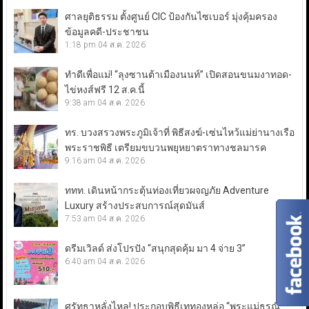
ศาลยุติธรรม ตั้งศูนย์ CIC ป้องกันไซเบอร์ มุ่งคุ้มครอง
ข้อมูลคดี-ประชาชน
1:18 pm
04 ส.ค. 2026
ทำดีเพื่อแม่! “ลุงซานต้าเมืองนนท์” เปิดสอนขนมงาทอด-
ไข่หงส์ฟรี 12 ส.ค.นี้
9:38 am
04 ส.ค. 2026
ทร. บวงสรวงพระภูมิเจ้าที่ พิธีสงฆ์-เซ่นไหว้แม่ย่านางเรือ
พระราชพิธี เตรียมขบวนพยุหยาตราทางชลมารค
9:16 am
04 ส.ค. 2026
ททท. เดินหน้ากระตุ้นท่องเที่ยวผจญภัย Adventure
Luxury สร้างประสบการณ์สุดมันส์
7:53 am
04 ส.ค. 2026
ดรีมเวิลด์ ส่งโปรปัง “สนุกสุดคุ้ม มา 4 จ่าย 3”
6:40 am
04 ส.ค. 2026
ศรัทธาหลั่งไหล! ประกอบพิธีเททองหล่อ “พระแม่ธรณี”