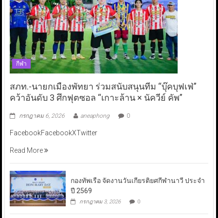
กีฬา
สภท.-นายกเมืองพัทยา ร่วมสนับสนุนทีม “บุ๊คบุฟเฟ่”
คว้าอันดับ 3 ศึกฟุตซอล “เกาะล้าน × นัควีย์ คัพ”
กรกฎาคม 6, 2026
aneaphong
0
FacebookFacebookXTwitter
Read More
กองทัพเรือ จัดงานวันเกียรติยศกีฬานาวี ประจำ
ปี 2569
กรกฎาคม 3, 2026
0