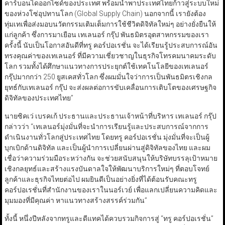
คาร์บอนไดออกไซด์ของประเทศ พร้อมนำพาประเทศไทยก้าวสู่ระบบใหม่
ของห่วงโซ่อุปทานโลก (Global Supply Chain) นอกจากนี้ เรายังต้อง
ทุ่มเทเพื่อส่งมอบนวัตกรรมเติมเต็มการใช้ชีวิตดิจิทัลใหม่ๆ อย่างยั่งยืนให้
แก่ลูกค้า ซึ่งการมาเยือน เทเลนอร์ กรุ๊ป พันธมิตรอุตสาหกรรมของเรา
ครั้งนี้ นับเป็นโอกาสอันดีที่ทรู คอร์ปอเรชั่น จะได้เรียนรู้ประสบการณ์อัน
ทรงคุณค่าของเทเลนอร์ ที่มีความเชี่ยวชาญในธุรกิจโทรคมนาคมระดับ
โลก รวมทั้งได้ศึกษาแนวทางการประยุกต์ใช้เทคโนโลยีของเทเลนอร์
กรุ๊ปมากกว่า 250 ยูสเคสทั่วโลก ซึ่งผมมั่นใจว่าการเป็นพันธมิตรเชิงกล
ยุทธ์กับเทเลนอร์ กรุ๊ป จะส่งผลต่อการขับเคลื่อนการเติบโตของเศรษฐกิจ
ดิจิทัลของประเทศไทย”
นายซิคเว่ เบรคเก้ ประธานและประธานเจ้าหน้าที่บริหาร เทเลนอร์ กรุ๊ป
กล่าวว่า “เทเลนอร์มุ่งมั่นที่จะนำการเรียนรู้และประสบการณ์จากการ
ดำเนินงานทั่วโลกสู่ประเทศไทย โดยทรู คอร์ปอเรชั่น มุ่งมั่นที่จะเป็นผู้
บุกเบิกด้านดิจิทัล และเป็นผู้นำการเปลี่ยนผ่านสู่ดิจิทัลของไทย และผม
เชื่อว่าความร่วมมือระหว่างกัน จะช่วยสนับสนุนให้บริษัทบรรลุเป้าหมาย
เชิงกลยุทธ์และสร้างแรงบันดาลใจให้พัฒนาบริการใหม่ๆ ที่ตอบโจทย์
ลูกค้าและธุรกิจไทยต่อไป ผมยินดีเป็นอย่างยิ่งที่ได้ต้อนรับคณะทรู
คอร์ปอเรชั่นที่สำนักงานของเราในนอร์เวย์ เพื่อแลกเปลี่ยนความคิดและ
มุมมองที่มีคุณค่า หาแนวทางสร้างสรรค์ร่วมกัน”
ทั้งนี้ หนึ่งปีหลังจากทรูและดีแทคได้ควบรวมกิจการสู่ “ทรู คอร์ปอเรชั่น”