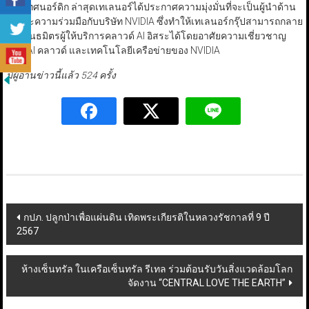
ประเทศนอร์ดิก ล่าสุดเทเลนอร์ได้ประกาศความมุ่งมั่นที่จะเป็นผู้นำด้าน
AI และความร่วมมือกับบริษัท NVIDIA ซึ่งทำให้เทเลนอร์กรุ๊ปสามารถกลาย
เป็นพันธมิตรผู้ให้บริการคลาวด์ AI อิสระได้โดยอาศัยความเชี่ยวชาญ
ด้าน AI คลาวด์ และเทคโนโลยีเครือข่ายของ NVIDIA
มีผู้อ่านข่าวนี้แล้ว 524 ครั้ง
Post
กปภ. ปลูกป่าเพื่อแผ่นดิน เทิดพระเกียรติในหลวงรัชกาลที่ 9 ปี
2567
navigation
ห้างเซ็นทรัล ในเครือเซ็นทรัล รีเทล ร่วมต้อนรับวันสิ่งแวดล้อมโลก
จัดงาน “CENTRAL LOVE THE EARTH”