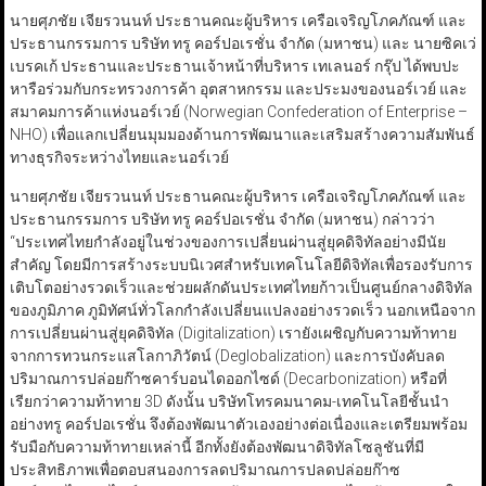
นายศุภชัย เจียรวนนท์ ประธานคณะผู้บริหาร เครือเจริญโภคภัณฑ์ และ
ประธานกรรมการ บริษัท ทรู คอร์ปอเรชั่น จํากัด (มหาชน) และ นายซิคเว่
เบรคเก้ ประธานและประธานเจ้าหน้าที่บริหาร เทเลนอร์ กรุ๊ป ได้พบปะ
หารือร่วมกับกระทรวงการค้า อุตสาหกรรม และประมงของนอร์เวย์ และ
สมาคมการค้าแห่งนอร์เวย์ (Norwegian Confederation of Enterprise –
NHO) เพื่อแลกเปลี่ยนมุมมองด้านการพัฒนาและเสริมสร้างความสัมพันธ์
ทางธุรกิจระหว่างไทยและนอร์เวย์
นายศุภชัย เจียรวนนท์ ประธานคณะผู้บริหาร เครือเจริญโภคภัณฑ์ และ
ประธานกรรมการ บริษัท ทรู คอร์ปอเรชั่น จํากัด (มหาชน) กล่าวว่า
“ประเทศไทยกำลังอยู่ในช่วงของการเปลี่ยนผ่านสู่ยุคดิจิทัลอย่างมีนัย
สำคัญ โดยมีการสร้างระบบนิเวศสำหรับเทคโนโลยีดิจิทัลเพื่อรองรับการ
เติบโตอย่างรวดเร็วและช่วยผลักดันประเทศไทยก้าวเป็นศูนย์กลางดิจิทัล
ของภูมิภาค ภูมิทัศน์ทั่วโลกกำลังเปลี่ยนแปลงอย่างรวดเร็ว นอกเหนือจาก
การเปลี่ยนผ่านสู่ยุคดิจิทัล (Digitalization) เรายังเผชิญกับความท้าทาย
จากการทวนกระแสโลกาภิวัตน์ (Deglobalization) และการบังคับลด
ปริมาณการปล่อยก๊าซคาร์บอนไดออกไซด์ (Decarbonization) หรือที่
เรียกว่าความท้าทาย 3D ดังนั้น บริษัทโทรคมนาคม-เทคโนโลยีชั้นนำ
อย่างทรู คอร์ปอเรชั่น จึงต้องพัฒนาตัวเองอย่างต่อเนื่องและเตรียมพร้อม
รับมือกับความท้าทายเหล่านี้ อีกทั้งยังต้องพัฒนาดิจิทัลโซลูชันที่มี
ประสิทธิภาพเพื่อตอบสนองการลดปริมาณการปลดปล่อยก๊าซ