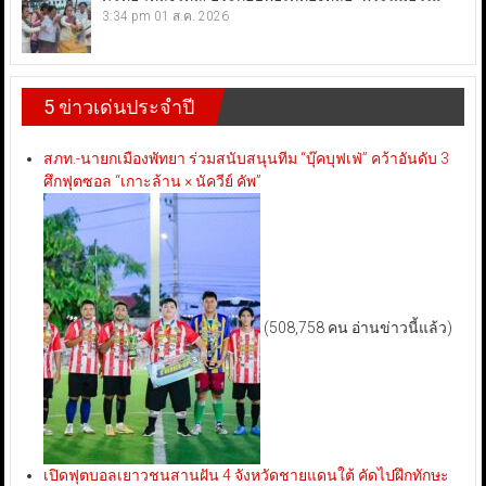
3:34 pm
01 ส.ค. 2026
5 ข่าวเด่นประจำปี
สภท.-นายกเมืองพัทยา ร่วมสนับสนุนทีม “บุ๊คบุฟเฟ่” คว้าอันดับ 3
ศึกฟุตซอล “เกาะล้าน × นัควีย์ คัพ”
(508,758 คน อ่านข่าวนี้แล้ว)
เปิดฟุตบอลเยาวชนสานฝัน 4 จังหวัดชายแดนใต้ คัดไปฝึกทักษะ