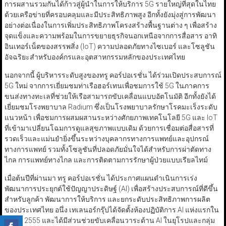
การผสานรวมกันได้ก้าวสู่ผู้นำในการให้บริการ 5G รายใหญ่ที่สุดในไทย
ด้วยเครือข่ายที่ครอบคลุมและมีประสิทธิภาพสูง อีกทั้งยังมุ่งสู่การพัฒนา
อย่างต่อเนื่องในการเพิ่มประสิทธิภาพโครงสร้างพื้นฐานต่าง ๆ เพื่อสร้าง
จุดแข็งและความพร้อมในการขยายธุรกิจนอกเหนือจากการสื่อสาร อาทิ
อินเทอร์เน็ตของสรรพสิ่ง (IoT) ความปลอดภัยทางไซเบอร์ และโซลูชัน
อัจฉริยะสำหรับองค์กรและอุตสาหกรรมหลักของประเทศไทย
นอกจากนี้ ผู้บริหารระดับสูงของทรู คอร์ปอเรชั่น ได้ร่วมเปิดประสบการณ์
5G ใหม่ จากการเยี่ยมชมท่าเรือฮอร์เทนเพื่อชมการใช้ 5G ในภาคการ
ขนส่งทางทะเลที่ช่วยให้เรือสามารถขับเคลื่อนแบบอัตโนมัติ อีกทั้งยังได้
เยี่ยมชมโรงพยาบาล Radium ซึ่งเป็นโรงพยาบาลรักษาโรคมะเร็งระดับ
แนวหน้า เพื่อชมการผสมผสานระหว่างศักยภาพเทคโนโลยี 5G และ IoT
ที่เข้ามาเปลี่ยนโฉมการดูแลสุขภาพแบบเดิม ด้วยการเชื่อมต่อสื่อสารที่
รวดเร็วและแม่นยำยิ่งขึ้นระหว่างบุคลากรทางการแพทย์และอุปกรณ์
ทางการแพทย์ รวมทั้งโซลูชันที่ปลอดภัยมั่นใจได้สำหรับการผ่าตัดทาง
ไกล การแพทย์ทางไกล และการติดตามการรักษาผู้ป่วยแบบเรียลไทม์
เมื่อต้นปีที่ผ่านมา ทรู คอร์ปอเรชั่น ได้ประกาศแผนดำเนินการเร่ง
พัฒนาการประยุกต์ใช้ปัญญาประดิษฐ์ (AI) เพื่อสร้างประสบการณ์ที่ดีขึ้น
สำหรับลูกค้า พัฒนาการให้บริการ และยกระดับประสิทธิภาพการผลิต
ของประเทศไทย อนึ่ง เทเลนอร์กรุ๊ปได้จัดตั้งห้องปฏิบัติการ AI แห่งแรกใน
ปี พ.ศ. 2555 และได้มีส่วนช่วยขับเคลื่อนวาระด้าน AI ในยุโรปและกลุ่ม