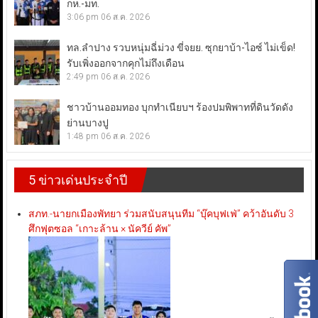
กห.-มท.
3:06 pm
06 ส.ค. 2026
ทล.ลำปาง รวบหนุ่มฉี่ม่วง ขี่จยย. ซุกยาบ้า-ไอซ์ ไม่เข็ด!
รับเพิ่งออกจากคุกไม่ถึงเดือน
2:49 pm
06 ส.ค. 2026
ชาวบ้านออมทอง บุกทำเนียบฯ ร้องปมพิพาทที่ดินวัดดัง
ย่านบางปู
1:48 pm
06 ส.ค. 2026
5 ข่าวเด่นประจำปี
สภท.-นายกเมืองพัทยา ร่วมสนับสนุนทีม “บุ๊คบุฟเฟ่” คว้าอันดับ 3
ศึกฟุตซอล “เกาะล้าน × นัควีย์ คัพ”