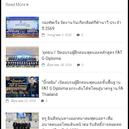
Read More
กองทัพเรือ จัดงานวันเกียรติยศกีฬานาวี ประจำ
ปี 2569
กรกฎาคม 3, 2026
0
‘ยุทธนา’ ปิดอบรมผู้ฝึกสอนฟุตบอลหลักสูตร FAT
G-Diploma
มิถุนายน 28, 2026
0
“บิ๊กหยิม” เปิดอบรมผู้ฝึกสอนฟุตบอลขั้นพื้นฐาน
FAT G Diploma ยกระดับโค้ชไทยสู่มาตรฐาน FA
Thailand
มิถุนายน 25, 2026
0
ทรู ยินดีหนุนทางออกสมาคมฟุตบอลฯ เพื่อ
อนาคตบอลไทยเดินหน้าต่อ รับสิทธิ์ถ่ายทอดสด