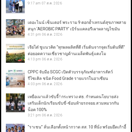
9:17 am
07 ส.ค. 2026
เดอะไนน์ เซ็นเตอร์ พระราม 9 ตอกย้ำเทรนด์สุขภาพสาย
สนุก ‘AEROBIC PARTY’ เบิร์นแคลอรีเผาผลาญไขมัน
4:31 pm
06 ส.ค. 2026
เจียไต๋ ชูแนวคิด “ทุกผลผลิตที่ดี เริ่มต้นจากจุดเริ่มต้นที่ดี”
ต่อยอดความเชี่ยวชาญด้านเมล็ดพันธุ์แตงโม
4:13 pm
06 ส.ค. 2026
CPPC จับมือ SCGC เปิดตัวบรรจุภัณฑ์อาหารสัตว์
รีไซเคิล ชนิด Food Grade รายแรกในอาเซียน
4:03 pm
06 ส.ค. 2026
เหยื่อเมาแล้วขับจี้ ! กระทรวง ศธ. กำหนดนโยบายส่ง
เสริมเด็กนักเรียนขับขี่-ซ้อนท้ายรถจยย.สวมหมวกกัน
น็อค 100%
3:21 pm
06 ส.ค. 2026
“ราเชน” ลั่นเลือกตั้งหน้ากวาด สส. 10 ที่นั่ง พร้อมยึดเก้าอี้