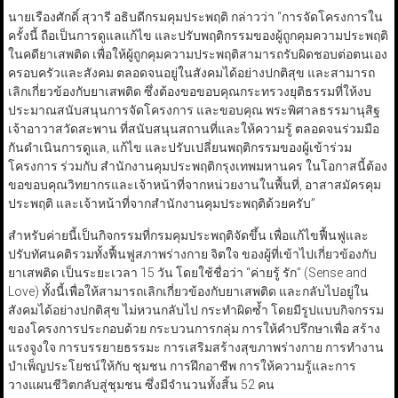
นายเรืองศักดิ์ สุวารี อธิบดีกรมคุมประพฤติ กล่าวว่า “การจัดโครงการใน
ครั้งนี้ ถือเป็นการดูแลแก้ไข และปรับพฤติกรรมของผู้ถูกคุมความประพฤติ
ในคดียาเสพติด เพื่อให้ผู้ถูกคุมความประพฤติสามารถรับผิดชอบต่อตนเอง
ครอบครัวและสังคม ตลอดจนอยู่ในสังคมได้อย่างปกติสุข และสามารถ
เลิกเกี่ยวข้องกับยาเสพติด ซึ่งต้องขอขอบคุณกระทรวงยุติธรรมที่ให้งบ
ประมาณสนับสนุนการจัดโครงการ และขอบคุณ พระพิศาลธรรมานุสิฐ
เจ้าอาวาสวัดสะพาน ที่สนับสนุนสถานที่และให้ความรู้ ตลอดจนร่วมมือ
กันดำเนินการดูแล, แก้ไข และปรับเปลี่ยนพฤติกรรมของผู้เข้าร่วม
โครงการ ร่วมกับ สำนักงานคุมประพฤติกรุงเทพมหานคร ในโอกาสนี้ต้อง
ขอขอบคุณวิทยากรและเจ้าหน้าที่จากหน่วยงานในพื้นที่, อาสาสมัครคุม
ประพฤติ และเจ้าหน้าที่จากสำนักงานคุมประพฤติด้วยครับ”
สำหรับค่ายนี้เป็นกิจกรรมที่กรมคุมประพฤติจัดขึ้น เพื่อแก้ไขฟื้นฟูและ
ปรับทัศนคติรวมทั้งฟื้นฟูสภาพร่างกาย จิตใจ ของผู้ที่เข้าไปเกี่ยวข้องกับ
ยาเสพติด เป็นระยะเวลา 15 วัน โดยใช้ชื่อว่า “ค่ายรู้ รัก” (Sense and
Love) ทั้งนี้เพื่อให้สามารถเลิกเกี่ยวข้องกับยาเสพติด และกลับไปอยู่ใน
สังคมได้อย่างปกติสุข ไม่หวนกลับไป กระทำผิดซ้ำ โดยมีรูปแบบกิจกรรม
ของโครงการประกอบด้วย กระบวนการกลุ่ม การให้คำปรึกษาเพื่อ สร้าง
แรงจูงใจ การบรรยายธรรมะ การเสริมสร้างสุขภาพร่างกาย การทำงาน
บำเพ็ญประโยชน์ให้กับ ชุมชน การฝึกอาชีพ การให้ความรู้และการ
วางแผนชีวิตกลับสู่ชุมชน ซึ่งมีจำนวนทั้งสิ้น 52 คน