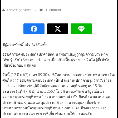
Posted By: admin
0 Comment
มีผู้อ่านข่าวนี้แล้ว 1415 ครั้ง
อธิบดีกรมคุมประพฤติ เปิดค่ายพัฒนาพฤตินิสัยผู้ถูกคุมความประพฤติ
“ค่ายรู้…รัก” (Sense and Love) เพื่อแก้ไขฟื้นฟูร่างกาย จิตใจ ผู้ที่เข้าไป
เกี่ยวข้องกับยาเสพติด
วันนี้ (12 มิ.ย.67) เวลา 09.30 น. ที่วัดสะพาน เขตคลองเตย กทม. นายเรือง
ศักดิ์ สุวารี อธิบดีกรมคุมประพฤติ เป็นประธานเปิด “ค่ายรู้…รัก” (Sense
and Love) พัฒนาพฤตินิสัยผู้ถูกคุมความประพฤติ หลักสูตร 15 วัน
ระหว่างวันที่ 4 -18 มิถุนายน 2567 โดยมี นางยศวันต์ บริบูรณ์ธนา
ผอ.สนง.คุมประพฤติ กทม.1, น.ส.เสาวลักษณ์ ปลั่งเกียรติยศ ผอ.สนง.คุม
ประพฤติ กทม.6, ผอ.สนง.คุมประพฤติ 2-11, นางนฤมล เลี้ยงรักษา
ประธานอาสาสมัครคุมประพฤติ กทม., นายประจง ช้างแรงการ รอง
ประธานฯ และส่วนราชการที่เกี่ยวข้อง ร่วมให้การต้อนรับ