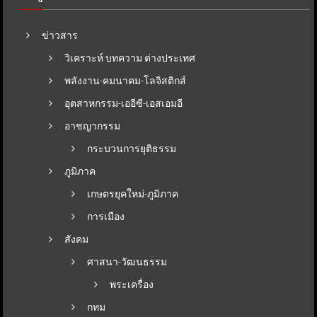
ข่าวสาร
วิเคราะห์ บทความ ต่างประเทศ
พลังงาน-คมนาคม-โลจิสติกส์
อุตสาหกรรม-เออีซี-เอสเอมอี
อาชญากรรม
กระบวนการยุติธรรม
ภูมิภาค
เกษตรยุคใหม่-ภูมิภาค
การเมือง
สังคม
ศาสนา-วัฒนธรรม
พระเครื่อง
กทม