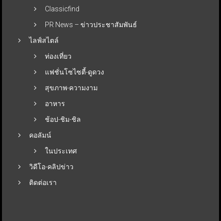
Classicfind
PR News – ข่าวประชาสัมพันธ์
ไลฟ์สไตล์
ท่องเที่ยว
แฟชั่นโซไซตี้-ดูดวง
สุขภาพ-ความงาม
อาหาร
ช้อป-ชิม-ชิล
คอลัมน์
ในประเทศ
วิดีโอ-คลิปข่าว
ติดต่อเรา