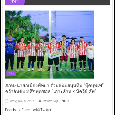
กีฬา
กีฬา
สภท.-นายกเมืองพัทยา ร่วมสนับสนุนทีม “บุ๊คบุฟเฟ่”
คว้าอันดับ 3 ศึกฟุตซอล “เกาะล้าน × นัควีย์ คัพ”
กรกฎาคม 6, 2026
aneaphong
0
FacebookFacebookXTwitter