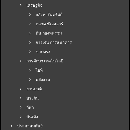
เศรษฐกิจ
อสังหาริมทรัพย์
ตลาด-ซีเอสอาร์
หุ้น-กองทุนรวม
การเงิน การธนาคาร
ขายตรง
การศึกษา เทคโนโลยี
ไอที
พลังงาน
ยานยนต์
ประกัน
กีฬา
บันเทิง
ประชาสัมพันธ์