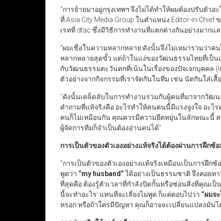
“การย้ายมาอยู่กรุงเทพฯ จึงไม่ได้ทำให้ผมต้องปรับตัว
ที่ Asia City Media Group ในตำแหน่ง Editor-in-Chie
เรทที่ dtac ซึ่งมีวิธีการทำงานที่แตกต่างกันอย่างมา
“ผมเชื่อในความหลากหลาย ดังนั้นจึงไม่เหมารวมว่าคนไ
หลากหลายสุดขั้ว แต่ถ้าในแง่ของวัฒนธรรมไทยที่เป็น
กับวัฒนธรรมตะวันตกที่เน้นในเรื่องของปัจเจกบุคคล (I
ตัวอย่างจากกิจกรรมที่เราจัดกันในทีม เช่น นัดกันใส่เสื้อ
“ดังนั้นเคล็ดลับในการทำงานร่วมกับผู้คนที่มาจากวัฒ
คำถามที่แท้จริงคือ อะไรทำให้คนคนนี้มีแรงจูงใจ อะไ
คนก็ไม่เหมือนกัน คุณควรมีความยืดหยุ่นในลักษณะนี้ สอ
ผู้จัดการทีมก็จำเป็นต้องอ่านคนได้”
การเป็นตัวของตัวเองอย่างแท้จริงได้ต้องผ่านการฝึกซ้อ
“การเป็นตัวของตัวเองอย่างแท้จริงเหมือนเป็นการฝึกซ้อมที
พูดว่า
“my husband”
ได้อย่างเป็นธรรมชาติ จึงคอยหาวิธ
ที่สุดคือ ต้องรู้ตัวเวลาที่กำลังปิดกั้นหรือซ่อนสิ่งที่คุ
นี้จะทำอะไร’ แทนที่จะเลี่ยงไม่พูด ก็แค่ตอบไปว่า
“
ผมจะไ
หรอก หรือถ้าใครมีปัญหา คุณก็อาจจะเปลี่ยนแปลงมันได