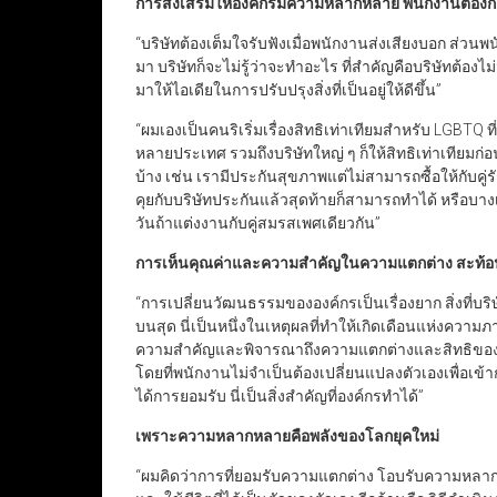
การส่งเสริมให้องค์กรมีความหลากหลาย พนักงานต้องกล้
“บริษัทต้องเต็มใจรับฟังเมื่อพนักงานส่งเสียงบอก ส่วน
มา บริษัทก็จะไม่รู้ว่าจะทำอะไร ที่สำคัญคือบริษัทต้อ
มาให้ไอเดียในการปรับปรุงสิ่งที่เป็นอยู่ให้ดีขึ้น”
“ผมเองเป็นคนริเริ่มเรื่องสิทธิเท่าเทียมสำหรับ LGBTQ
หลายประเทศ รวมถึงบริษัทใหญ่ ๆ ก็ให้สิทธิเท่าเทียม
บ้าง เช่น เรามีประกันสุขภาพแต่ไม่สามารถซื้อให้กับคู่ร
คุยกับบริษัทประกันแล้วสุดท้ายก็สามารถทำได้ หรือบางเรื
วันถ้าแต่งงานกับคู่สมรสเพศเดียวกัน”
การเห็นคุณค่าและความสำคัญในความแตกต่าง สะท้อน
“การเปลี่ยนวัฒนธรรมขององค์กรเป็นเรื่องยาก สิ่งที่บริ
บนสุด นี่เป็นหนึ่งในเหตุผลที่ทำให้เกิดเดือนแห่งความภ
ความสำคัญและพิจารณาถึงความแตกต่างและสิทธิของพวก
โดยที่พนักงานไม่จำเป็นต้องเปลี่ยนแปลงตัวเองเพื่อเข
ได้การยอมรับ นี่เป็นสิ่งสำคัญที่องค์กรทำได้”
เพราะความหลากหลายคือพลังของโลกยุคใหม่
“ผมคิดว่าการที่ยอมรับความแตกต่าง โอบรับความหลากหล