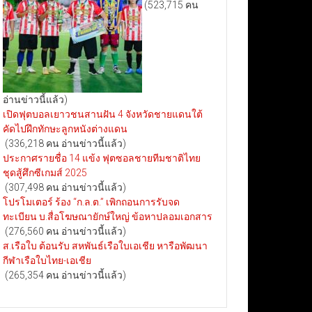
(523,715 คน
อ่านข่าวนี้แล้ว)
เปิดฟุตบอลเยาวชนสานฝัน 4 จังหวัดชายแดนใต้
คัดไปฝึกทักษะลูกหนังต่างแดน
(336,218 คน อ่านข่าวนี้แล้ว)
ประกาศรายชื่อ 14 แข้ง ฟุตซอลชายทีมชาติไทย
ชุดสู้ศึกซีเกมส์ 2025
(307,498 คน อ่านข่าวนี้แล้ว)
โปรโมเตอร์ ร้อง “ก.ล.ต.” เพิกถอนการรับจด
ทะเบียน บ.สื่อโฆษณายักษ์ใหญ่ ข้อหาปลอมเอกสาร
(276,560 คน อ่านข่าวนี้แล้ว)
ส.เรือใบ ต้อนรับ สหพันธ์เรือใบเอเชีย หารือพัฒนา
กีฬาเรือใบไทย-เอเชีย
(265,354 คน อ่านข่าวนี้แล้ว)