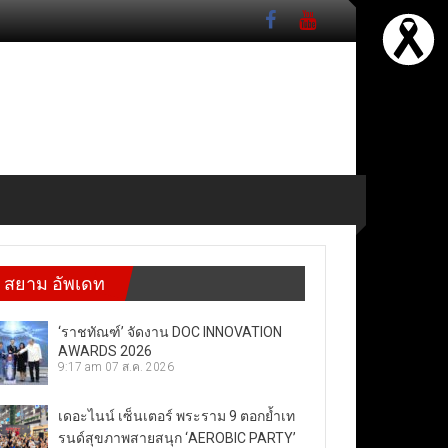
สยาม อัพเดท
‘ราชทัณฑ์’ จัดงาน DOC INNOVATION
AWARDS 2026
9:17 am
07 ส.ค. 2026
เดอะไนน์ เซ็นเตอร์ พระราม 9 ตอกย้ำเท
รนด์สุขภาพสายสนุก ‘AEROBIC PARTY’