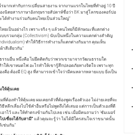
อะไรมากเท่ากับการเปลี่ยนสายงาน จากงานแรกในไทยที่ทำอยู่ 10 ปี
f ของนิตยสารภาษาอังกฤษรายสัปดาห์ชื่อว่า BK มาสู่โลกของคอร์ปอ
กและได้ทำงานร่วมกับคนไทยเป็นส่วนใหญ่”
ทยเป็นอย่างไร เพราะจริง ๆ แล้วคนไทยก็มีลักษณะที่แตกต่าง
แบบรวมกลุ่ม (Collectivism) นับเป็นหนึ่งในความแตกต่างสำคัญ
ndividualism) ทำให้วิธีการทำงานก็แตกต่างกันมาก คุณเห็น
ผ้าสีเดียวกัน”
นธรรมอื่น หนึ่งคือ ไม่ยึดติดกับว่าพวกเขามาจากวัฒนธรรมใด
รทำให้เขาหมดไฟ อะไรทำให้เขารู้สึกปลอดภัยทางจิตใจ เพราะทุก
งคือ ต้องมี EQ สูง ที่สามารถเข้าใจว่ามีคนหลากหลายแบบ ยิ่งเป็น
มให้คุ้นเคย
่ต้องทำให้คุ้นเคย ผมเคยกลัวที่ต้องพูดเรื่องตัวเอง ไม่ง่ายเลยที่จะ
ีหลีกเลี่ยงไปใช้คำอื่นหรือไม่พูดถึงได้เสมอ แต่การเป็นตัวเองที่ดี
ณเป็นเอาไว้ และให้ทำตรงข้ามกันไปเลย เช่น เมื่อมีคนถามว่า ‘ซัมเมอร์
ปเซี่ยงไฮ้กับสามี
”
แล้วคุณจะรู้ว่า ไม่ได้มีใครสนใจเราขนาดนั้น
้เช่นกัน”