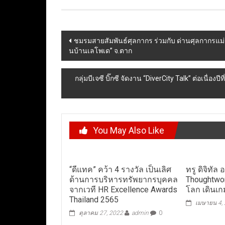
Post
ชมรมสายสัมพันธ์ศุลกากร ร่วมกับ ด่านศุลกากรแ
นบ้านเลโพเด” จ.ตาก
navigation
กลุ่มบีเจซี บิ๊กซี จัดงาน “DiverCity Talk” ต่อเ
You May Also Like
“ดีแทค” คว้า 4 รางวัล เป็นเลิศ
ทรู ดิจิทัล
ด้านการบริหารทรัพยากรบุคคล
Thoughtwo
จากเวที HR Excellence Awards
โลก เดินเ
Thailand 2565
เมษายน 4,
ตุลาคม 27, 2022
admin
0