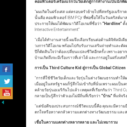
คอมพิวเตอร์เครื่องแรกในวัยเด็กสู่การทำงานเป็นนักพั
“ผมเกิดในฝรั่งเศส แต่ครอบครัวย้ายไปที่สหรัฐอเมริกาต
นั้นคือ คอมพิวเตอร์ IBM PCjr ที่พ่อซื้อให้ในวันคริสต์มา
ประกายให้ผมได้พัฒนาวิดีโอเกมที่ชื่อว่า
“Hardline”
ตั
Interactive Entertainment”
“เมื่อได้ทำงานสายนี้ ผมจึงเลือกเรียนต่อด้านดิจิทัลมี
วงการวิดีโอเกม พร้อมไปกับรับงานเสริมถ่ายทำและตัดต่
ปีก็ตัดสินใจว่าต้องเปลี่ยนแปลงชีวิตอีกครั้ง เพราะอยาก
บ้านเกิดถึงจะมีเรื่องราวที่เล่าได้ และการอยู่ในฝรั่งเศ
การเป็น
Third Culture Kid
สู่การเป็น
Global Citizen
“การที่ใช้ชีวิตวัยเด็กและวัยรุ่นในต่างวัฒนธรรมทำให้
เมื่ออยู่ในสหรัฐฯ ผมก็รู้สึกไม่เข้ากับที่นั่นเพราะผมเป็น
คล้ายวัยรุ่นอเมริกันไปแล้ว เหตุผลที่เรียกกันว่า Third
กลายเป็นรู้สึกว่าตัวเองไม่มีถิ่นที่เรียกว่า
“
บ้าน
”
ที่แท้จริ
“แต่ข้อดีของประสบการณ์ชีวิตแบบนี้คือ คุณจะมีความยื
ตกใจหรือหวาดกลัวความแตกต่างทางวัฒนธรรม และสามาร
เชื่อในความแตกต่างหลากหลาย และไม่เหมารวม