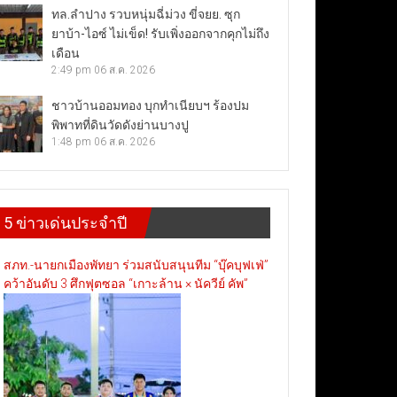
ทล.ลำปาง รวบหนุ่มฉี่ม่วง ขี่จยย. ซุก
ยาบ้า-ไอซ์ ไม่เข็ด! รับเพิ่งออกจากคุกไม่ถึง
เดือน
2:49 pm
06 ส.ค. 2026
ชาวบ้านออมทอง บุกทำเนียบฯ ร้องปม
พิพาทที่ดินวัดดังย่านบางปู
1:48 pm
06 ส.ค. 2026
5 ข่าวเด่นประจำปี
สภท.-นายกเมืองพัทยา ร่วมสนับสนุนทีม “บุ๊คบุฟเฟ่”
คว้าอันดับ 3 ศึกฟุตซอล “เกาะล้าน × นัควีย์ คัพ”