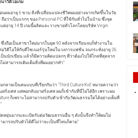
ฒนาวิดีโอเกม
อนผมอายุ 6 ขวบ สิ่งที่เปลี่ยนแปลงชีวิตผมอย่างมากเกิดขึ้นในวัย
ส ถือว่าเป็นแรกๆ ของ Personal PC ที่ใช้กันทั่วไปในบ้าน ซึ่งจุด
้งแต่อายุ 14 ปี เกมนี้ผลิตและวางขายทั่วโลกโดยบริษัท Virgin
เดีย ซึ่งถือเป็นสาขาใหม่มากในยุค 90 หลังจากเรียนจบก็ทำงานใน
อวิดีโอให้กับดีไซเนอร์รุ่นใหม่ในวงการแฟชั่น จนกระทั่งอายุ 26
เป็นนักเขียน แล้วก็มีความคิดแปลกๆ ที่ว่าต้องไปให้ไกลที่สุดจาก
สก็ไม่สามารถเติมเต็มสิ่งที่ผมอยากทำ”
ผมกลายเป็นคนแบบที่เรียกกันว่า ‘Third Culture Kid’ หมายความว่า
คนฝรั่งเศส แต่พอกลับมาฝรั่งเศส ผมก็เข้ากับที่นี่ไม่ได้อีก เพราะผม
 Culture ก็เพราะไม่สามารถปรับตัวเข้ากับวัฒนธรรมใดได้อย่างเต็มที่
ง”
ดหยุ่นมากและเปิดรับต่อวัฒนธรรมอื่น ๆ ดังนั้นจึงทำให้ผมไม่
ถปรับตัวได้ดีไม่ว่าจะเป็นที่ไหนก็ตาม”