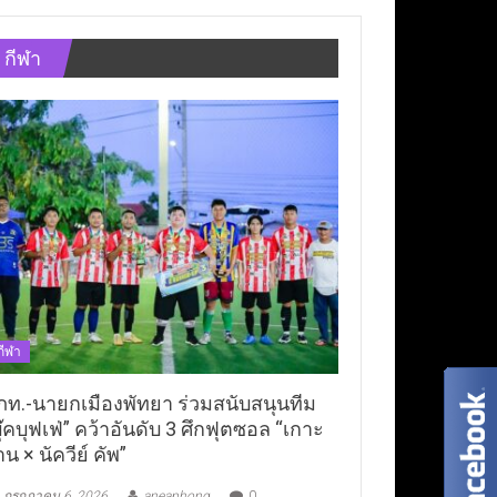
กีฬา
กีฬา
ภท.-นายกเมืองพัทยา ร่วมสนับสนุนทีม
ุ๊คบุฟเฟ่” คว้าอันดับ 3 ศึกฟุตซอล “เกาะ
าน × นัควีย์ คัพ”
กรกฎาคม 6, 2026
aneaphong
0