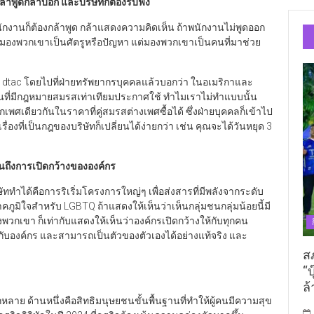
าพูดกล้าบอก และบริษัทก็ต้องรับฟัง
พนักงานก็ต้องกล้าพูด กล้าแสดงความคิดเห็น ถ้าพนักงานไม่พูดออก
งไม่มองพวกเขาเป็นศัตรูหรือปัญหา แต่มองพวกเขาเป็นคนที่มาช่วย
 ที่ dtac โดยไปที่ฝ่ายทรัพยากรบุคคลแล้วบอกว่า ในอเมริกาและ
ก่อนที่มีกฎหมายสมรสเท่าเทียมประกาศใช้ ทำไมเราไม่ทำแบบนั้น
ักเพศเดียวกันในราคาที่คู่สมรสต่างเพศซื้อได้ ซึ่งฝ่ายบุคคลก็เข้าไป
่องที่เป็นกฎของบริษัทก็เปลี่ยนได้ง่ายกว่า เช่น คุณจะได้วันหยุด 3
ถึงการเปิดกว้างขององค์กร
ษัททำได้คือการริเริ่มโครงการใหญ่ๆ เพื่อส่งสารที่มีพลังจากระดับ
าคภูมิใจสำหรับ LGBTQ ถ้าแสดงให้เห็นว่าเห็นกลุ่มชนกลุ่มน้อยนี้มี
เขา ก็เท่ากับแสดงให้เห็นว่าองค์กรเปิดกว้างให้กับทุกคน
้ากับองค์กร และสามารถเป็นตัวของตัวเองได้อย่างแท้จริง และ
ส
“บ
ล้
าย ด้านหนึ่งคือสิทธิมนุษยชนขั้นพื้นฐานที่ทำให้ผู้คนมีความสุข