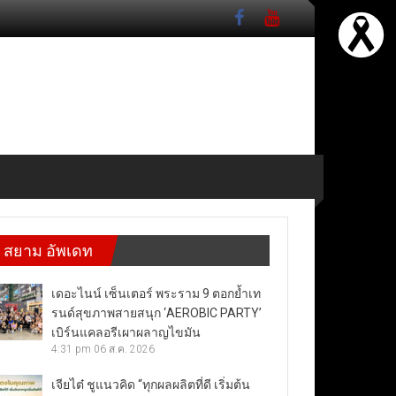
สยาม อัพเดท
เดอะไนน์ เซ็นเตอร์ พระราม 9 ตอกย้ำเท
รนด์สุขภาพสายสนุก ‘AEROBIC PARTY’
เบิร์นแคลอรีเผาผลาญไขมัน
4:31 pm
06 ส.ค. 2026
เจียไต๋ ชูแนวคิด “ทุกผลผลิตที่ดี เริ่มต้น