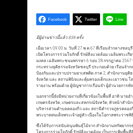
Facebook
Twitter
Line
มีผู้อ่านข่าวนี้แล้ว 838 ครั้ง
เมื่อเวลา 09.00 น. วันที่ 27 พ.ค.67 ที่เรือนจำกลางชลบุ
เปิดโครงการร่วมใจภักดิ์ รักษ์สิ่งแวดล้อม เฉลิมพระเก
มงคล เฉลิมพระชนมพรรษา 6 รอบ 28 กรกฎาคม 2567 พร้
กระทรวงยุติธรรมจังหวัดชลบุรี ประกอบด้วย เรือนจำกล
ป้องกันและปราบปรามยาเสพติด ภาค 2, สำนักงานยุติธรร
จังหวัด และ สถานพินิจและคุ้มครองเด็กและเยาวชน โดย
รายงาน พร้อมด้วย ผู้บัญชาการเรือนจำ ผู้อำนวยการทัณ
นอกจากนี้ยังมีหน่วยงานที่เกี่ยวข้องในพื้นที่ อาทิ น
เกษตรจังหวัด, เกษตรและสหกรณ์จังหวัด, หัวหน้าสำน
บริหารส่วนตำบลคลองกิ่ว และ สถานีตำรวจภูธรคลองกิ่ว 
พระบาทสมเด็จพระเจ้าอยู่หัว เนื่องในโอกาสพระราช
ซึ่งได้รับการสนับสนุนพันธุ์ไม้จาก สำนักงานทรัพย
โครงการร่วมใจภักดิ์ รักษ์สิ่งแวดล้อม เป็นการเพิ่มพื้นท