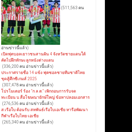
(511,563 คน
อ่านข่าวนี้แล้ว)
เปิดฟุตบอลเยาวชนสานฝัน 4 จังหวัดชายแดนใต้
คัดไปฝึกทักษะลูกหนังต่างแดน
(336,200 คน อ่านข่าวนี้แล้ว)
ประกาศรายชื่อ 14 แข้ง ฟุตซอลชายทีมชาติไทย
ชุดสู้ศึกซีเกมส์ 2025
(307,478 คน อ่านข่าวนี้แล้ว)
โปรโมเตอร์ ร้อง “ก.ล.ต.” เพิกถอนการรับจด
ทะเบียน บ.สื่อโฆษณายักษ์ใหญ่ ข้อหาปลอมเอกสาร
(276,536 คน อ่านข่าวนี้แล้ว)
ส.เรือใบ ต้อนรับ สหพันธ์เรือใบเอเชีย หารือพัฒนา
กีฬาเรือใบไทย-เอเชีย
(265,340 คน อ่านข่าวนี้แล้ว)