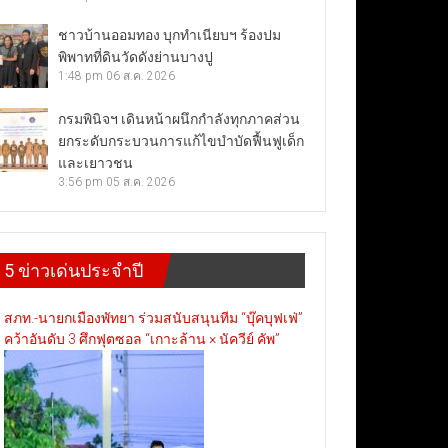
ชาวบ้านออมทอง บุกทำเนียบฯ ร้องปม
พิพาทที่ดินวัดดังย่านบางปู
1:48 pm
06 ส.ค. 2026
กรมพินิจฯ เดินหน้าผนึกกำลังทุกภาคส่วน
ยกระดับกระบวนการแก้ไขบำบัดฟื้นฟูเด็ก
และเยาวชน
3:56 pm
05 ส.ค. 2026
5 ข่าวเด่นประจำปี
สภท.-นายกเมืองพัทยา ร่วมสนับสนุนทีม “บุ๊คบุฟเฟ่”
คว้าอันดับ 3 ศึกฟุตซอล “เกาะล้าน × นัควีย์ คัพ”