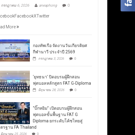
กรกฎาคม 6, 2026
aneaphong
0
cebookFacebookXTwitter
ad More
กองทัพเรือ จัดงานวันเกียรติยศ
กีฬานาวี ประจำปี 2569
กรกฎาคม 3, 2026
0
‘ยุทธนา’ ปิดอบรมผู้ฝึกสอน
ฟุตบอลหลักสูตร FAT G-Diploma
มิถุนายน 28, 2026
0
“บิ๊กหยิม” เปิดอบรมผู้ฝึกสอน
ฟุตบอลขั้นพื้นฐาน FAT G
Diploma ยกระดับโค้ชไทยสู่
ตรฐาน FA Thailand
มิถุนายน 25, 2026
0