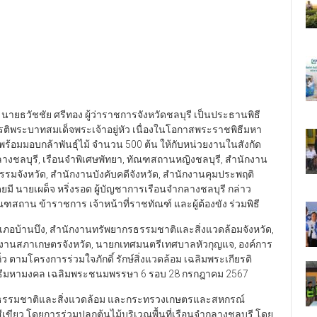
รี นายธวัชชัย ศรีทอง ผู้ว่าราชการจังหวัดชลบุรี เป็นประธานพิธี
ียรติพระบาทสมเด็จพระเจ้าอยู่หัว เนื่องในโอกาสพระราชพิธีมหา
อมมอบกล้าพันธุ์ไม้ จำนวน 500 ต้น ให้กับหน่วยงานในสังกัด
างชลบุรี, เรือนจำพิเศษพัทยา, ทัณฑสถานหญิงชลบุรี, สำนักงาน
มจังหวัด, สำนักงานบังคับคดีจังหวัด, สำนักงานคุมประพฤติ
มี นายเผด็จ หริ่งรอด ผู้บัญชาการเรือนจำกลางชลบุรี กล่าว
ฑสถาน ข้าราชการ เจ้าหน้าที่ราชทัณฑ์ และผู้ต้องขัง ร่วมพิธี
ายอำเภอบ้านบึง, สำนักงานทรัพยากรธรรมชาติและสิ่งแวดล้อมจังหวัด,
ักงานสภาเกษตรจังหวัด, นายกเทศมนตรีเทศบาลหัวกุญแจ, องค์การ
ตามโครงการร่วมใจภักดิ์ รักษ์สิ่งแวดล้อม เฉลิมพระเกียรติ
พิธีมหามงคล เฉลิมพระชนมพรรษา 6 รอบ 28 กรกฎาคม 2567
ากรธรรมชาติและสิ่งแวดล้อม และกระทรวงเกษตรและสหกรณ์
ี่สีเขียว โดยการร่วมปลูกต้นไม้บริเวณพื้นที่เรือนจำกลางชลบุรี โดย