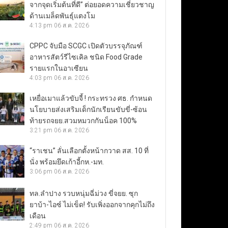
จากจุดเริ่มต้นที่ดี” ต่อยอดความเชี่ยวชาญ
ด้านเมล็ดพันธุ์แตงโม
4:13 pm
06 ส.ค. 2026
CPPC จับมือ SCGC เปิดตัวบรรจุภัณฑ์
อาหารสัตว์รีไซเคิล ชนิด Food Grade
รายแรกในอาเซียน
4:03 pm
06 ส.ค. 2026
เหยื่อเมาแล้วขับจี้ ! กระทรวง ศธ. กำหนด
นโยบายส่งเสริมเด็กนักเรียนขับขี่-ซ้อน
ท้ายรถจยย.สวมหมวกกันน็อค 100%
3:21 pm
06 ส.ค. 2026
“ราเชน” ลั่นเลือกตั้งหน้ากวาด สส. 10 ที่
นั่ง พร้อมยึดเก้าอี้กห.-มท.
3:06 pm
06 ส.ค. 2026
ทล.ลำปาง รวบหนุ่มฉี่ม่วง ขี่จยย. ซุก
ยาบ้า-ไอซ์ ไม่เข็ด! รับเพิ่งออกจากคุกไม่ถึง
เดือน
2:49 pm
06 ส.ค. 2026