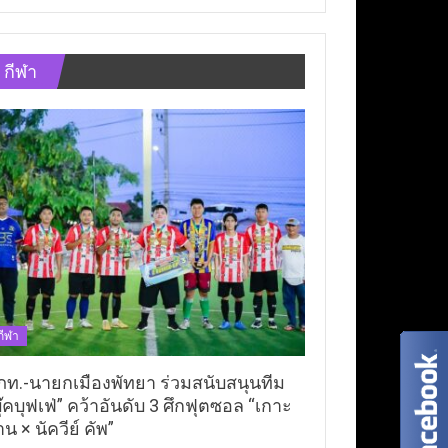
กีฬา
กีฬา
ภท.-นายกเมืองพัทยา ร่วมสนับสนุนทีม
ุ๊คบุฟเฟ่” คว้าอันดับ 3 ศึกฟุตซอล “เกาะ
าน × นัควีย์ คัพ”