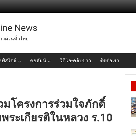
line News
่าวด่วนทั่วไทย
ลฟ์สไตล์
คอลัมน์
วิดีโอ-คลิปข่าว
ติดต่อเรา
่วมโครงการร่วมใจภักดิ์
ิมพระเกียรติในหลวง ร.10