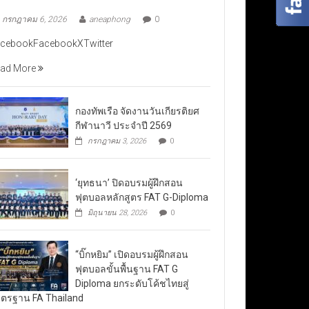
กรกฎาคม 6, 2026
aneaphong
0
cebookFacebookXTwitter
ad More
กองทัพเรือ จัดงานวันเกียรติยศ
กีฬานาวี ประจำปี 2569
กรกฎาคม 3, 2026
0
‘ยุทธนา’ ปิดอบรมผู้ฝึกสอน
ฟุตบอลหลักสูตร FAT G-Diploma
มิถุนายน 28, 2026
0
“บิ๊กหยิม” เปิดอบรมผู้ฝึกสอน
ฟุตบอลขั้นพื้นฐาน FAT G
Diploma ยกระดับโค้ชไทยสู่
ตรฐาน FA Thailand