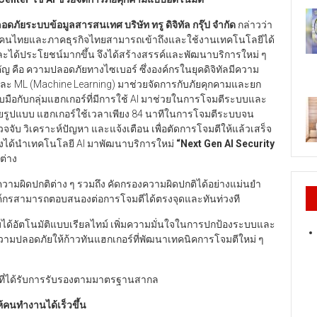
ดภัยระบบข้อมูลสารสนเทศ บริษัท ทรู ดิจิทัล กรุ๊ป จำกัด
กล่าวว่า
ทียมให้คนไทยและภาคธุรกิจไทยสามารถเข้าถึงและใช้งานเทคโนโลยีได้
ะได้ประโยชน์มากขึ้น จึงได้สร้างสรรค์และพัฒนาบริการใหม่ ๆ
ำคัญ คือ ความปลอดภัยทางไซเบอร์ ซึ่งองค์กรในยุคดิจิทัลมีความ
ี AI และ ML (Machine Learning) มาช่วยจัดการกับภัยคุกคามและยก
มือกับกลุ่มแฮกเกอร์ที่มีการใช้ AI มาช่วยในการโจมตีระบบและ
รูปแบบ แฮกเกอร์ใช้เวลาเพียง 84 นาทีในการโจมตีระบบจน
จับ วิเคราะห์ปัญหา และแจ้งเตือน เพื่อตัดการโจมตีให้แล้วเสร็จ
ิตี้ ยังได้นำเทคโนโลยี AI มาพัฒนาบริการใหม่
“Next Gen AI Security
ต่าง
ความผิดปกติต่าง ๆ รวมถึง คัดกรองความผิดปกติได้อย่างแม่นยำ
งค์กรสามารถตอบสนองต่อการโจมตีได้ตรงจุดและทันท่วงที
ได้อัตโนมัติแบบเรียลไทม์ เพิ่มความมั่นใจในการปกป้องระบบและ
ามปลอดภัยให้ก้าวทันแฮกเกอร์ที่พัฒนาเทคนิคการโจมตีใหม่ ๆ
นที่ได้รับการรับรองตามมาตรฐานสากล
คนทำงานได้เร็วขึ้น