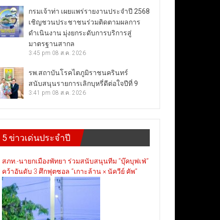
กรมเจ้าท่า เผยแพร่รายงานประจำปี 2568
เชิญชวนประชาชนร่วมติดตามผลการ
ดำเนินงาน มุ่งยกระดับการบริการสู่
มาตรฐานสากล
3:45 pm
08 ส.ค. 2026
รพ.สถาบันโรคไตภูมิราชนครินทร์
สนับสนุนรายการเลิกบุหรี่ดีต่อใจปีที่ 9
3:41 pm
08 ส.ค. 2026
5 ข่าวเด่นประจำปี
สภท.-นายกเมืองพัทยา ร่วมสนับสนุนทีม “บุ๊คบุฟเฟ่”
คว้าอันดับ 3 ศึกฟุตซอล “เกาะล้าน × นัควีย์ คัพ”