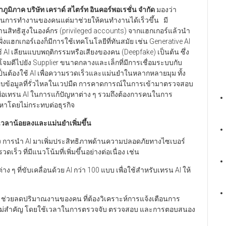
ภูมิภาค บริษัท เคราด์ สไตร์ท อินคอร์พอเรชั่น จำกัด
มองว่า
แทนการทำงานของคนแต่มาช่วยให้คนทำงานได้เร็วขึ้น มี
งานสิทธิสูงในองค์กร (privileged accounts) จากแฮกเกอร์แล้วนำ
ั่งแฮกเกอร์เองก็มีการใช้เทคโนโลยีที่ทันสมัย เช่น Generative AI
้ AI เลียนแบบพฤติกรรมหรือเสียงของคน (Deepfake) เป็นต้น ซึ่ง
อโจมตีไปยัง Supplier ขนาดกลางและเล็กที่มีการเชื่อมระบบกับ
ป็นต้องใช้ AI เพื่อความรวดเร็วและแม่นยำในหลากหลายมุม ทั้ง
อบข้อมูลที่รั่วไหลในเวปมืด การคาดการณ์ในการเข้ามาตรวจสอบ
ญเพื่อเทรน AI ในการแก้ปัญหาต่าง ๆ รวมถึงต้องการคนในการ
หาโดยไม่กระทบต่อธุรกิจ
ช้เวลาน้อยลงและแม่นยำเพิ่มขึ้น
ึง การนำ AI มาเพิ่มประสิทธิภาพด้านความปลอดภัยทางไซเบอร์
ว ที่มีแนวโน้มที่เพิ่มขึ้นอย่างต่อเนื่อง เช่น
 ที่ขับเคลื่อนด้วย AI กว่า 100 แบบ เพื่อใช้สำหรับเทรน AI ให้
 ช่วยลดปริมาณงานของคน ที่ต้องวิเคราะห์การแจ้งเตือนการ
่ไม่สำคัญ โดยใช้เวลาในการตรวจจับ ตรวจสอบ และการตอบสนอง