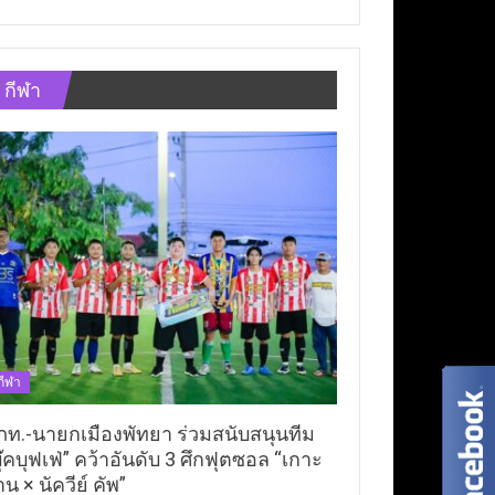
กีฬา
กีฬา
ภท.-นายกเมืองพัทยา ร่วมสนับสนุนทีม
ุ๊คบุฟเฟ่” คว้าอันดับ 3 ศึกฟุตซอล “เกาะ
าน × นัควีย์ คัพ”