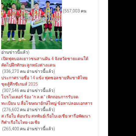
(557,003 คน
อ่านข่าวนี้แล้ว)
เปิดฟุตบอลเยาวชนสานฝัน 4 จังหวัดชายแดนใต้
คัดไปฝึกทักษะลูกหนังต่างแดน
(336,270 คน อ่านข่าวนี้แล้ว)
ประกาศรายชื่อ 14 แข้ง ฟุตซอลชายทีมชาติไทย
ชุดสู้ศึกซีเกมส์ 2025
(307,546 คน อ่านข่าวนี้แล้ว)
โปรโมเตอร์ ร้อง “ก.ล.ต.” เพิกถอนการรับจด
ทะเบียน บ.สื่อโฆษณายักษ์ใหญ่ ข้อหาปลอมเอกสาร
(276,602 คน อ่านข่าวนี้แล้ว)
ส.เรือใบ ต้อนรับ สหพันธ์เรือใบเอเชีย หารือพัฒนา
กีฬาเรือใบไทย-เอเชีย
(265,400 คน อ่านข่าวนี้แล้ว)