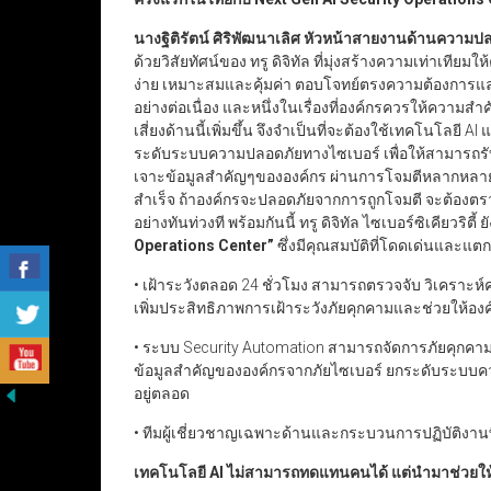
นางฐิติรัตน์ ศิริพัฒนาเลิศ หัวหน้าสายงานด้านความปลอ
ด้วยวิสัยทัศน์ของ ทรู ดิจิทัล ที่มุ่งสร้างความเท่าเ
ง่าย เหมาะสมและคุ้มค่า ตอบโจทย์ตรงความต้องการแล
อย่างต่อเนื่อง และหนึ่งในเรื่องที่องค์กรควรให้ความส
เสี่ยงด้านนี้เพิ่มขึ้น จึงจำเป็นที่จะต้องใช้เทคโนโลย
ระดับระบบความปลอดภัยทางไซเบอร์ เพื่อให้สามารถรับ
เจาะข้อมูลสำคัญๆขององค์กร ผ่านการโจมตีหลากหลาย
สำเร็จ ถ้าองค์กรจะปลอดภัยจากการถูกโจมตี จะต้องตรวจ
อย่างทันท่วงที พร้อมกันนี้ ทรู ดิจิทัล ไซเบอร์ซิเคียวร
Operations Center”
ซึ่งมีคุณสมบัติที่โดดเด่นและแตก
• เฝ้าระวังตลอด 24 ชั่วโมง สามารถตรวจจับ วิเคราะห์
เพิ่มประสิทธิภาพการเฝ้าระวังภัยคุกคามและช่วยให้อ
• ระบบ Security Automation สามารถจัดการภัยคุกคาม
ข้อมูลสำคัญขององค์กรจากภัยไซเบอร์ ยกระดับระบบคว
อยู่ตลอด
• ทีมผู้เชี่ยวชาญเฉพาะด้านและกระบวนการปฏิบัติงา
เทคโนโลยี
AI
ไม่สามารถทดแทนคนได้ แต่นำมาช่วยให้