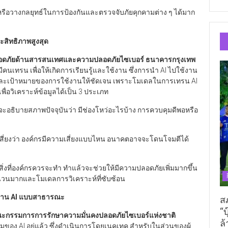
หรือวางกลยุทธ์ในการป้องกันและตรวจจับภัยคุกคามต่าง ๆ ได้มาก
ระสิทธิภาพสูงสุด
งคงปลอดภัยด้านสารสนเทศและความปลอดภัยไซเบอร์ ธนาคารกรุงเทพ
ีคนเทรน เพื่อให้เกิดการเรียนรู้และใช้งาน ซึ่งการนำ AI ไปใช้งาน
ค์และเป้าหมายของการใช้งานให้ชัดเจน เพราะโมเดลในการเทรน AI
ื่อวิเคราะห์ข้อมูลได้เป็น 3 ประเภท
ี่จะอธิบายสภาพปัจจุบันว่า มีช่องโหว่อะไรบ้าง การควบคุมดีพอหรือ
เสี่ยงว่า องค์กรมีความเสี่ยงแบบไหน อนาคตอาจจะโดนโจมตีได้
ิ่งที่องค์กรควรจะทำ ทำแล้วจะช่วยให้มีความปลอดภัยเพิ่มมากขึ้น
ูลจำนวนมากและโมเดลการวิเคราะห์ที่ซับซ้อน
้งาน
AI
แบบสาธารณะ
ส
“บ
กรรมการการรักษาความมั่นคงปลอดภัยไซเบอร์แห่งชาติ
ล้
มของ AI อยู่แล้ว ซึ่งดำเนินการโดยเนคเทค สำหรับในส่วนของผู้