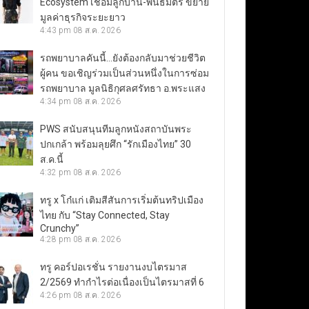
Ecosystem เชื่อมลูกบ้าน-พันธมิตร ขยาย
มูลค่าธุรกิจระยะยาว
4:43 pm
08 ส.ค. 2026
รถพยาบาลคันนี้…ยังต้องกลับมาช่วยชีวิต
ผู้คน ขอเชิญร่วมเป็นส่วนหนึ่งในการซ่อม
รถพยาบาล มูลนิธิกุศลศรัทธา อ.พระแสง
4:34 pm
08 ส.ค. 2026
PWS สนับสนุนทีมลูกหนังสถาบันพระ
ปกเกล้า พร้อมลุยศึก “รักเมืองไทย” 30
ส.ค.นี้
4:32 pm
08 ส.ค. 2026
ทรู x โก๋แก่ เติมสีสันการเริ่มต้นทริปเมือง
ไทย กับ “Stay Connected, Stay
Crunchy”
4:28 pm
08 ส.ค. 2026
ทรู คอร์ปอเรชั่น รายงานงบไตรมาส
2/2569 ทำกำไรต่อเนื่องเป็นไตรมาสที่ 6
4:26 pm
08 ส.ค. 2026