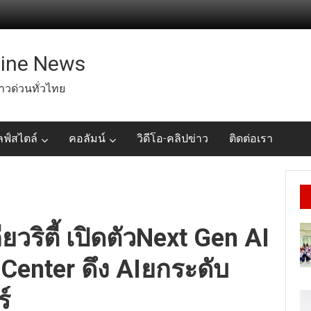
line News
่าวด่วนทั่วไทย
ลฟ์สไตล์
คอลัมน์
วิดีโอ-คลิปข่าว
ติดต่อเรา
คียวริตี้ เปิดตัวNext Gen AI
 Center ดึง AIยกระดับ
์