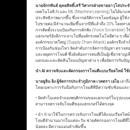
นายจักรพันธ์ ตุลยสิทธิ์เสรี วิศวกรฝ่ายขายอาวุโสประจำ
เทคโนโลยี AI และ ML (Machine Learning) ไม่ได้มา
ประสิทธิภาพมากขึ้น ซึ่งจากสถิติการขโมยข้อมูล ผู้ใช้
ไปขายต่อ มีจำนวนเพิ่มขึ้นจากปีที่แล้วถึง 20% โดยทางฝ
การติดตั้งระบบป้องกันการดักฟัง (Voice Scrambler) ใช
แฮกเกอร์ยังมีการเจาะไปที่องค์กรเทคโนโลยีต่าง ๆ เพื่
องค์กรขนาดใหญ่ (Supply Chain Attack) องค์กรจึงจำเ
การป้องกันช่องโหว่ จัดลำดับการจัดการปัญหา ตรวจส
และหยุดการโจมตี ซึ่งยังต้องการคนที่เป็นผู้เชี่ยวชา
แยกแยะและตัดสินใจบนปัญหาต่าง ๆ เพื่อจัดการกับปัญ
นำ
AI
ตรวจจับและคัดกรองการโจมตีแบบเรียลไทม์ ใ
นายยูจิน อิง ผู้จัดการประจำภูมิภาค เวคตรา เอไอ
เล่าถ
โดยเฉพาะการรับมือกับการโจมตีที่มีความซับซ้อนและรวดเร็
• จัดทำโมเดลจำลองพฤติกรรมของแฮกเกอร์ในรูปแบบต่าง ๆ
สามารถตรวจจับโจมตีของแฮกเกอร์ได้ตรงจุด
• นำ AI มาใช้ในการตรวจจับการโจมตีได้แบบเรียลไทม์
โจมตีจำนวนมากในแต่ละวัน ช่วยคัดกรองการโจมตีที
น้อยลง มีความแม่นยำเพิ่มขึ้น