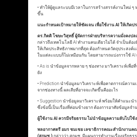
• ทำให้ผู้ดูแลระบบมีเวลาในการสร้างสรรค์งานใหม่ ๆ 
ขึ้น
แนะกำหนดเป้าหมายให้ชัดเจน เพื่อใช้งาน
AI
ให้เกิดป
ดร.กิตติ โฆษะวิสุทธิ์ ผู้จัดการฝ่ายบริหารความมั่
กล่าวถึงเทคโนโลยี AI ทำงานคนเดียวไม่ได้ จำเป็นต้องม
ให้เกิดประสิทธิภาพมากที่สุด ต้องกำหนดวัตถุประสง
ในแต่ละแบบก็ไม่เหมือนกัน โดยสามารถแบ่งการใช้ AI เพ
• As is นำข้อมูลจากหลาย ๆ ช่องทาง มาวิเคราะห์เพื่อท
ยัง
• Prediction นำข้อมูลมาวิเคราะห์เพื่อคาดการณ์ความ
จากช่องทางนี้ ผลเสียที่อาจจะเกิดขึ้นคืออะไร
• Suggestion นำข้อมูลมาวิเคราะห์ พร้อมให้คำแนะนำส
ซึ่งข้อนี้เป็นเรื่องที่ค่อนข้างยาก ต้องการอาศัยข้อม
ผู้ใช้งาน
AI
ควรมีจริยธรรม ไม่นำข้อมูลความลับไปใช
พลอากาศตรี อมร ชมเชย เลขาธิการคณะสำนักงานคณะ
(สกมช.)
กล่าวว่า สกมช. มีแผนการทำงานเรื่องจริยธรร