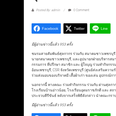
Posted By: admin
0 Comment
Facebook
Twitter
Line
มีผู้อ่านข่าวนี้แล้ว 953 ครั้ง
ชมรมสายสัมพันธ์ศุลกากร ร่วมกับ สมาคมชาวเพชรบุรี
นายกสมาคมชาวเพชรบุรี, และอุปนายกฝ่ายบริหารสมาค
กรรมการ ที่ปรึกษา สมาชิก และ ผู้ใจบุญ​ ร่วมทำกิจกรรม
อ้อนเพชรบุรี, CSR จังหวัดเพชรบุรี (ศูนย์ส่งเสริมควา
ร่วมส่งมอบของบริจาค​มี เสื้อผ้าเก่า​ ของเล่น​ อุปกรณ์กา
นอกจากนี้ ​ทางคณะ ร่วมทำกิจกรรม ​ร่วมกับ ด่านศุลกากรป
โรงเรียนบ้านอ่าวน้อย, โรงเรียนอุดมราชภักดี และ 
ประจวบคีรีขันธ์ หลังจากเสร็จพิธีดังกล่าว​ นำคณะกราบไห
มีผู้อ่านข่าวนี้แล้ว 953 ครั้ง