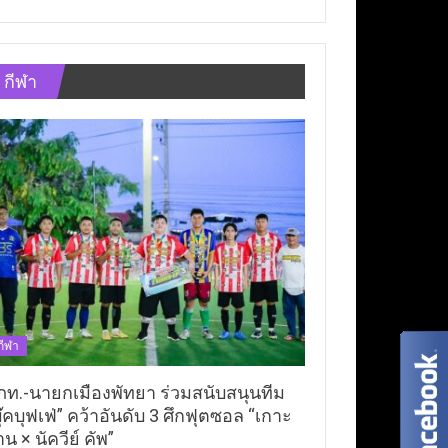
กีฬา
กีฬา
ภท.-นายกเมืองพัทยา ร่วมสนับสนุนทีม
ุ๊คบุฟเฟ่” คว้าอันดับ 3 ศึกฟุตซอล “เกาะ
าน × นัควีย์ คัพ”