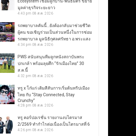
Ecosystem เชื่อมลูกบ้าน-พันธมิตร ขยาย
มูลค่าธุรกิจระยะยาว
4:43 pm
08 ส.ค. 2026
รถพยาบาลคันนี้…ยังต้องกลับมาช่วยชีวิต
ผู้คน ขอเชิญร่วมเป็นส่วนหนึ่งในการซ่อม
รถพยาบาล มูลนิธิกุศลศรัทธา อ.พระแสง
4:34 pm
08 ส.ค. 2026
PWS สนับสนุนทีมลูกหนังสถาบันพระ
ปกเกล้า พร้อมลุยศึก “รักเมืองไทย” 30
ส.ค.นี้
4:32 pm
08 ส.ค. 2026
ทรู x โก๋แก่ เติมสีสันการเริ่มต้นทริปเมือง
ไทย กับ “Stay Connected, Stay
Crunchy”
4:28 pm
08 ส.ค. 2026
ทรู คอร์ปอเรชั่น รายงานงบไตรมาส
2/2569 ทำกำไรต่อเนื่องเป็นไตรมาสที่ 6
4:26 pm
08 ส.ค. 2026