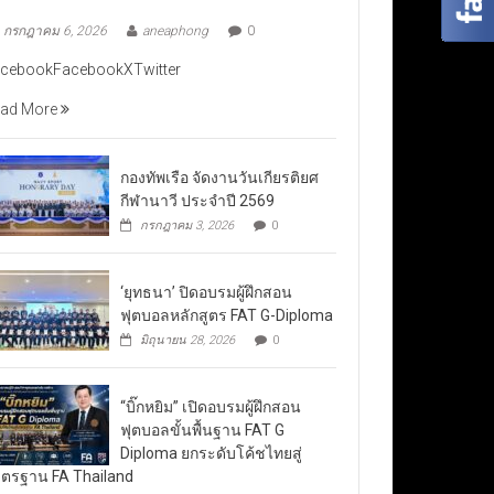
กรกฎาคม 6, 2026
aneaphong
0
cebookFacebookXTwitter
ad More
กองทัพเรือ จัดงานวันเกียรติยศ
กีฬานาวี ประจำปี 2569
กรกฎาคม 3, 2026
0
‘ยุทธนา’ ปิดอบรมผู้ฝึกสอน
ฟุตบอลหลักสูตร FAT G-Diploma
มิถุนายน 28, 2026
0
“บิ๊กหยิม” เปิดอบรมผู้ฝึกสอน
ฟุตบอลขั้นพื้นฐาน FAT G
Diploma ยกระดับโค้ชไทยสู่
ตรฐาน FA Thailand