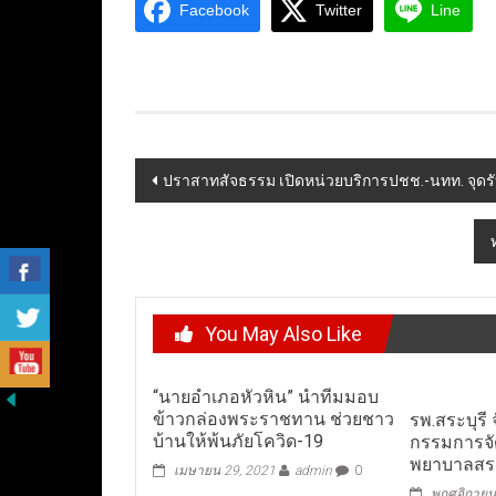
Facebook
Twitter
Line
Post
ปราสาทสัจธรรม เปิดหน่วยบริการปชช.-นทท. จุดรั
navigation
You May Also Like
“นายอำเภอหัวหิน” นำทีมมอบ
ข้าวกล่องพระราชทาน ช่วยชาว
รพ.สระบุรี
บ้านให้พ้นภัยโควิด-19
กรรมการจั
พยาบาลสระบ
เมษายน 29, 2021
admin
0
พฤศจิกายน