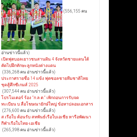
(556,155 คน
อ่านข่าวนี้แล้ว)
เปิดฟุตบอลเยาวชนสานฝัน 4 จังหวัดชายแดนใต้
คัดไปฝึกทักษะลูกหนังต่างแดน
(336,268 คน อ่านข่าวนี้แล้ว)
ประกาศรายชื่อ 14 แข้ง ฟุตซอลชายทีมชาติไทย
ชุดสู้ศึกซีเกมส์ 2025
(307,544 คน อ่านข่าวนี้แล้ว)
โปรโมเตอร์ ร้อง “ก.ล.ต.” เพิกถอนการรับจด
ทะเบียน บ.สื่อโฆษณายักษ์ใหญ่ ข้อหาปลอมเอกสาร
(276,600 คน อ่านข่าวนี้แล้ว)
ส.เรือใบ ต้อนรับ สหพันธ์เรือใบเอเชีย หารือพัฒนา
กีฬาเรือใบไทย-เอเชีย
(265,398 คน อ่านข่าวนี้แล้ว)