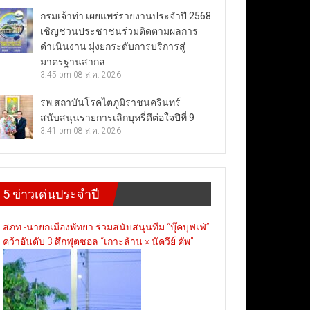
กรมเจ้าท่า เผยแพร่รายงานประจำปี 2568
เชิญชวนประชาชนร่วมติดตามผลการ
ดำเนินงาน มุ่งยกระดับการบริการสู่
มาตรฐานสากล
3:45 pm
08 ส.ค. 2026
รพ.สถาบันโรคไตภูมิราชนครินทร์
สนับสนุนรายการเลิกบุหรี่ดีต่อใจปีที่ 9
3:41 pm
08 ส.ค. 2026
5 ข่าวเด่นประจำปี
สภท.-นายกเมืองพัทยา ร่วมสนับสนุนทีม “บุ๊คบุฟเฟ่”
คว้าอันดับ 3 ศึกฟุตซอล “เกาะล้าน × นัควีย์ คัพ”