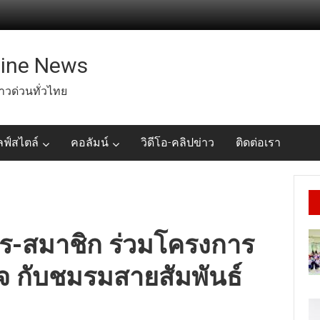
line News
่าวด่วนทั่วไทย
ลฟ์สไตล์
คอลัมน์
วิดีโอ-คลิปข่าว
ติดต่อเรา
าร-สมาชิก ร่วมโครงการ
ำใจ กับชมรมสายสัมพันธ์