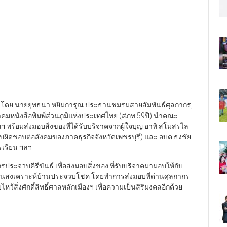
 โดย นายยุทธนา หยิมการุณ​ ประธานชมรมสายสัมพันธ์ศุลกากร,
มหนังสือพิมพ์ส่วนภูมิแห่งประเทศไทย (สภท.59ปี) นำคณะ
ฯ พร้อมส่งมอบสิ่งของที่ได้รับบริจาค​จากผู้ใจบุญ​ อาทิ สโมสรไล
มรับผิดชอบต่อสังคมของภาคธุรกิจจังหวัดเพชรบุรี)​ และ อบต.ธงชัย
รเรียน ฯลฯ​
ระจวบคีรีขันธ์​ เพื่อส่งมอบสิ่งของ ที่รับบริจาคมา​มอบให้กับ
สถานสงเคราะห์บ้านประจวบโชค โดยทำการส่งมอบที่ด่านศุลกากร
ว้สิ่งศักดิ์สิทธิ์ศาลหลักเมืองฯ เพื่อความเป็นสิริมงคลอีกด้วย