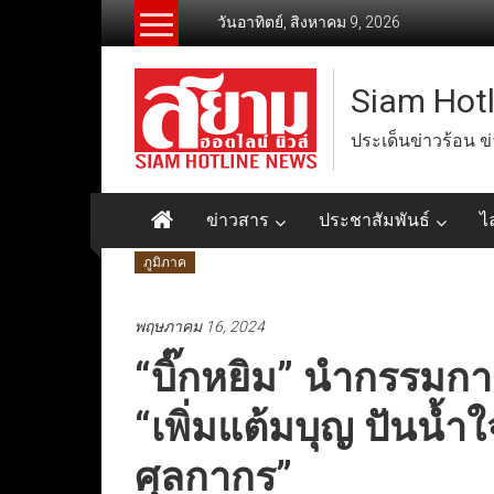
Skip
วันอาทิตย์, สิงหาคม 9, 2026
to
content
Siam Hot
ประเด็นข่าวร้อน ข
ข่าวสาร
ประชาสัมพันธ์
ไ
ภูมิภาค
พฤษภาคม 16, 2024
“บิ๊กหยิม” นำกรรมก
“เพิ่มแต้มบุญ​ ปันน้
ศุลกากร”