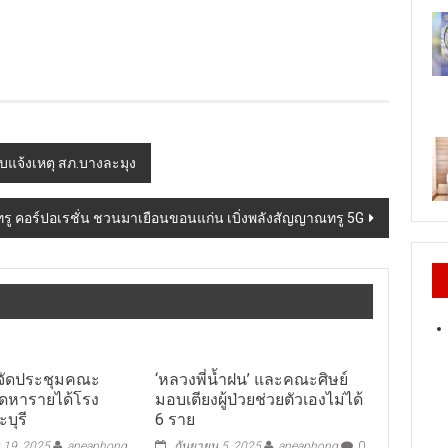
บแจ้งเหตุ สภ.บางละมุง
ทรู คอร์ปอเรชั่น ชวนมาเยือนขอนแก่น เบิ่งพลังสัญญาณทรู 5G
​ จัดประชุมคณะ
‘หลวงพี่น้ำฝน’ และคณะศิษย์
ดหารายได้โรง
มอบเตียงผู้ป่วยช่วยตัวเองไม่ได้
ุรี​
6 ราย
 19, 2025
aneaphong
กันยายน 5, 2025
aneaphong
0