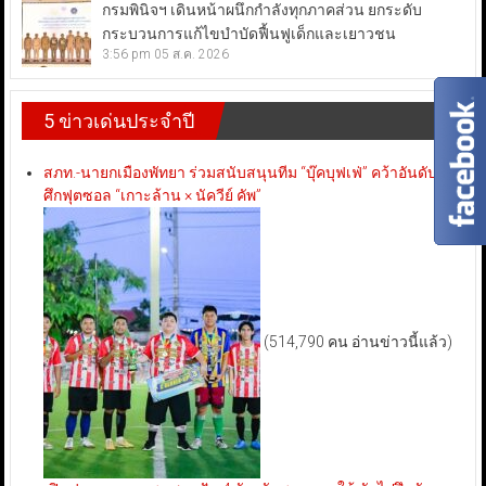
กรมพินิจฯ เดินหน้าผนึกกำลังทุกภาคส่วน ยกระดับ
กระบวนการแก้ไขบำบัดฟื้นฟูเด็กและเยาวชน
3:56 pm
05 ส.ค. 2026
5 ข่าวเด่นประจำปี
สภท.-นายกเมืองพัทยา ร่วมสนับสนุนทีม “บุ๊คบุฟเฟ่” คว้าอันดับ 3
ศึกฟุตซอล “เกาะล้าน × นัควีย์ คัพ”
(514,790 คน อ่านข่าวนี้แล้ว)