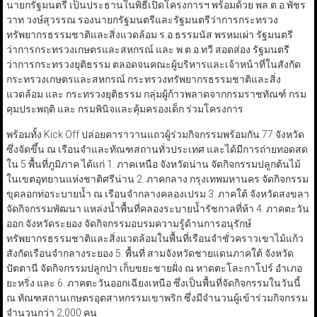
นายกรัฐมนตรี เป็นประธานในพิธีเปิดโครงการฯ พร้อมด้วย พล.ต.อ.พัชร
วาท วงษ์สุวรรณ รองนายกรัฐมนตรีและรัฐมนตรีว่าการกระทรวง
ทรัพยากรธรรมชาติและสิ่งแวดล้อม ร.อ.ธรรมนัส พรหมเผ่า รัฐมนตรี
ว่าการกระทรวงเกษตรและสหกรณ์ และ พ.ต.อ.ทวี สอดส่อง รัฐมนตรี
ว่าการกระทรวงยุติธรรม ตลอดจนคณะผู้บริหารและเจ้าหน้าที่ในสังกัด
กระทรวงเกษตรและสหกรณ์ กระทรวงทรัพยากรธรรมชาติและสิ่ง
แวดล้อม และ กระทรวงยุติธรรม กลุ่มผู้ก้าวพลาดจากกรมราชทัณฑ์ กรม
คุมประพฤติ และ กรมพินิจและคุ้มครองเด็ก ร่วมโครงการ
พร้อมทั้ง Kick Off ปล่อยคาราวานแถวผู้ร่วมกิจกรรมพร้อมกัน 77 จังหวัด
ซึ่งจัดขึ้น ณ เรือนจำและทัณฑสถานทั่วประเทศ และได้มีการถ่ายทอดสด
ใน 5 พื้นที่ภูมิภาค ได้แก่ 1. ภาคเหนือ จังหวัดน่าน จัดกิจกรรมปลูกต้นไม้
ในเขตอุทยานแห่งชาติศรีน่าน 2. ภาคกลาง กรุงเทพมหานคร จัดกิจกรรม
ขุดลอกท่อระบายน้ำ ณ เรือนจำกลางคลองเปรม 3. ภาคใต้ จังหวัดสงขลา
จัดกิจกรรมพัฒนา แหล่งน้ำพื้นที่คลองระบายน้ำรัชกาลที่ห้า 4. ภาคตะวัน
ออก จังหวัดระยอง จัดกิจกรรมอบรมความรู้ด้านการอนุรักษ์
ทรัพยากรธรรมชาติและสิ่งแวดล้อมในพื้นที่เรือนจำชั่วคราวเขาไม้แก้ว
สังกัดเรือนจำกลางระยอง 5. พื้นที่ สามจังหวัดชายแดนภาคใต้ จังหวัด
ปัตตานี จัดกิจกรรมปลูกป่า เก็บขยะชายฝั่ง ณ หาดตะโละกาโปร์ อำเภอ
ยะหริ่ง และ 6. ภาคตะวันออกเฉียงเหนือ ซึ่งเป็นพื้นที่จัดกิจกรรมในวันนี้
ณ ทัณฑสถานเกษตรอุตสาหกรรมเขาพริก ซึ่งมีจำนวนผู้เข้าร่วมกิจกรรม
จำนวนกว่า 2,000 คน