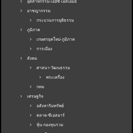
อุตสาหกรรม-เออีซี-เอสเอมอี
อาชญากรรม
กระบวนการยุติธรรม
ภูมิภาค
เกษตรยุคใหม่-ภูมิภาค
การเมือง
สังคม
ศาสนา-วัฒนธรรม
พระเครื่อง
กทม
เศรษฐกิจ
อสังหาริมทรัพย์
ตลาด-ซีเอสอาร์
หุ้น-กองทุนรวม