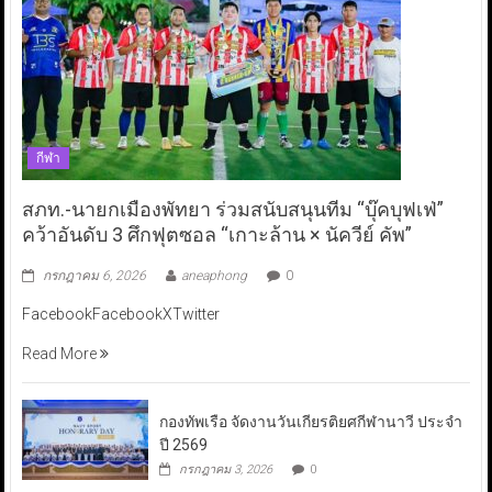
กีฬา
สภท.-นายกเมืองพัทยา ร่วมสนับสนุนทีม “บุ๊คบุฟเฟ่”
คว้าอันดับ 3 ศึกฟุตซอล “เกาะล้าน × นัควีย์ คัพ”
กรกฎาคม 6, 2026
aneaphong
0
FacebookFacebookXTwitter
Read More
กองทัพเรือ จัดงานวันเกียรติยศกีฬานาวี ประจำ
ปี 2569
กรกฎาคม 3, 2026
0