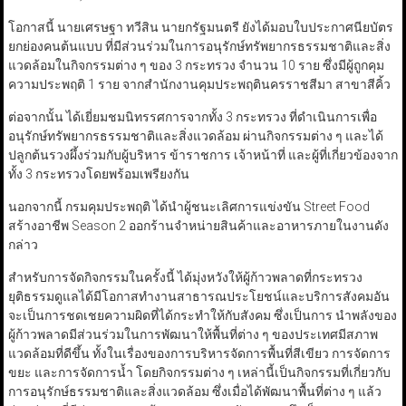
โอกาสนี้ นายเศรษฐา ทวีสิน นายกรัฐมนตรี ยังได้มอบใบประกาศนียบัตร
ยกย่องคนต้นแบบ ที่มีส่วนร่วมในการอนุรักษ์ทรัพยากรธรรมชาติและสิ่ง
แวดล้อมในกิจกรรมต่าง ๆ ของ 3 กระทรวง จำนวน 10 ราย ซึ่งมีผู้ถูกคุม
ความประพฤติ 1 ราย จากสำนักงานคุมประพฤตินครราชสีมา สาขาสีคิ้ว
ต่อจากนั้น ได้เยี่ยมชมนิทรรศการจากทั้ง 3 กระทรวง ที่ดำเนินการเพื่อ
อนุรักษ์ทรัพยากรธรรมชาติและสิ่งแวดล้อม ผ่านกิจกรรมต่าง ๆ และได้
ปลูกต้นรวงผึ้งร่วมกับผู้บริหาร ข้าราชการ เจ้าหน้าที่ และผู้ที่เกี่ยวข้องจาก
ทั้ง 3 กระทรวงโดยพร้อมเพรียงกัน
นอกจากนี้ กรมคุมประพฤติ ได้นำผู้ชนะเลิศการแข่งขัน Street Food
สร้างอาชีพ Season 2 ออกร้านจำหน่ายสินค้าและอาหารภายในงานดัง
กล่าว
สำหรับการจัดกิจกรรมในครั้งนี้ ได้มุ่งหวังให้ผู้ก้าวพลาดที่กระทรวง
ยุติธรรมดูแลได้มีโอกาสทำงานสาธารณประโยชน์และบริการสังคมอัน
จะเป็นการชดเชยความผิดที่ได้กระทำให้กับสังคม ซึ่งเป็นการ นำพลังของ
ผู้ก้าวพลาดมีส่วนร่วมในการพัฒนาให้พื้นที่ต่าง ๆ ของประเทศมีสภาพ
แวดล้อมที่ดีขึ้น ทั้งในเรื่องของการบริหารจัดการพื้นที่สีเขียว การจัดการ
ขยะ และการจัดการน้ำ โดยกิจกรรมต่าง ๆ เหล่านี้เป็นกิจกรรมที่เกี่ยวกับ
การอนุรักษ์ธรรมชาติและสิ่งแวดล้อม ซึ่งเมื่อได้พัฒนาพื้นที่ต่าง ๆ แล้ว