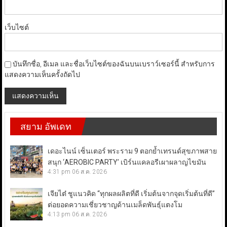
เว็บไซต์
บันทึกชื่อ, อีเมล และชื่อเว็บไซต์ของฉันบนเบราว์เซอร์นี้ สำหรับการ
แสดงความเห็นครั้งถัดไป
สยาม อัพเดท
เดอะไนน์ เซ็นเตอร์ พระราม 9 ตอกย้ำเทรนด์สุขภาพสาย
สนุก ‘AEROBIC PARTY’ เบิร์นแคลอรีเผาผลาญไขมัน
4:31 pm
06 ส.ค. 2026
เจียไต๋ ชูแนวคิด “ทุกผลผลิตที่ดี เริ่มต้นจากจุดเริ่มต้นที่ดี”
ต่อยอดความเชี่ยวชาญด้านเมล็ดพันธุ์แตงโม
4:13 pm
06 ส.ค. 2026