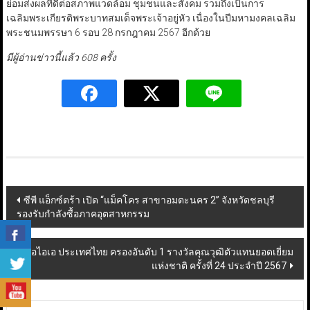
ย่อมส่งผลที่ดีต่อสภาพแวดล้อม ชุมชนและสังคม รวมถึงเป็นการ
เฉลิมพระเกียรติพระบาทสมเด็จพระเจ้าอยู่หัว เนื่องในปีมหามงคลเฉลิม
พระชนมพรรษา 6 รอบ 28 กรกฎาคม 2567 อีกด้วย
มีผู้อ่านข่าวนี้แล้ว 608 ครั้ง
Post
ซีพี แอ็กซ์ตร้า เปิด “แม็คโคร สาขาอมตะนคร 2” จังหวัดชลบุรี
รองรับกำลังซื้อภาคอุตสาหกรรม
navigation
เอไอเอ ประเทศไทย ครองอันดับ 1 รางวัลคุณวุฒิตัวแทนยอดเยี่ยม
แห่งชาติ ครั้งที่ 24 ประจำปี 2567