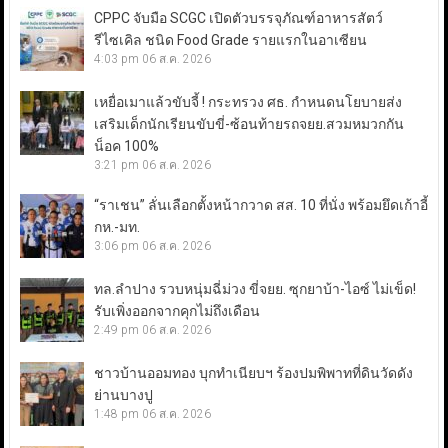
CPPC จับมือ SCGC เปิดตัวบรรจุภัณฑ์อาหารสัตว์
รีไซเคิล ชนิด Food Grade รายแรกในอาเซียน
4:03 pm
06 ส.ค. 2026
เหยื่อเมาแล้วขับจี้ ! กระทรวง ศธ. กำหนดนโยบายส่ง
เสริมเด็กนักเรียนขับขี่-ซ้อนท้ายรถจยย.สวมหมวกกัน
น็อค 100%
3:21 pm
06 ส.ค. 2026
“ราเชน” ลั่นเลือกตั้งหน้ากวาด สส. 10 ที่นั่ง พร้อมยึดเก้าอี้
กห.-มท.
3:06 pm
06 ส.ค. 2026
ทล.ลำปาง รวบหนุ่มฉี่ม่วง ขี่จยย. ซุกยาบ้า-ไอซ์ ไม่เข็ด!
รับเพิ่งออกจากคุกไม่ถึงเดือน
2:49 pm
06 ส.ค. 2026
ชาวบ้านออมทอง บุกทำเนียบฯ ร้องปมพิพาทที่ดินวัดดัง
ย่านบางปู
1:48 pm
06 ส.ค. 2026