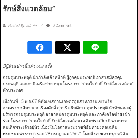
รักษ์สิ่งแวดล้อม”
Posted By: admin
0 Comment
มีผู้อ่านข่าวนี้แล้ว 608 ครั้ง
กรมคุมประพฤติ นำกำลังเจ้าหน้าที่ ผู้ถูกคุมประพฤติ อาสาสมัครคุม
ประพฤติ และภาคีเครือข่าย หนุนโครงการ “ร่วมใจภักดิ์ รักษ์สิ่งแวดล้อม”
ทั่วประเทศ
เมื่อวันที่ 15 พ.ค.67 ที่ทัณฑสถานเกษตรอุตสาหกรรมเขาพริก
จ.นครราชสีมา นายเรืองศักดิ์ สุวารี อธิบดีกรมคุมประพฤติ นำทัพคณะผู้
บริหารกรมคุมประพฤติ อาสาสมัครคุมประพฤติ และภาคีเครือข่าย เข้า
ร่วมโครงการ “ร่วมใจภักดิ์ รักษ์สิ่งแวดล้อม เฉลิมพระเกียรติ พระบาท
สมเด็จพระเจ้าอยู่หัว เนื่องในโอกาสพระราชพิธีมหามงคลเฉลิม
พระชนมพรรษา 6 รอบ 28 กรกฎาคม 2567” โดยมี นายเศรษฐา ทวีสิน