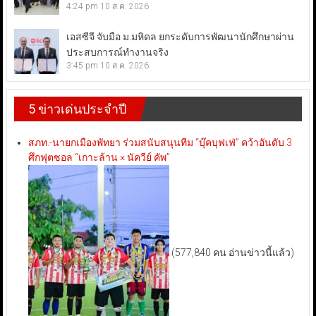
4:24 pm
10 ส.ค. 2026
เอสซีจี จับมือ ม.มหิดล ยกระดับการพัฒนานักศึกษาผ่าน
ประสบการณ์ทำงานจริง
3:45 pm
10 ส.ค. 2026
5 ข่าวเด่นประจำปี
สภท.-นายกเมืองพัทยา ร่วมสนับสนุนทีม “บุ๊คบุฟเฟ่” คว้าอันดับ 3
ศึกฟุตซอล “เกาะล้าน × นัควีย์ คัพ”
(577,840 คน อ่านข่าวนี้แล้ว)