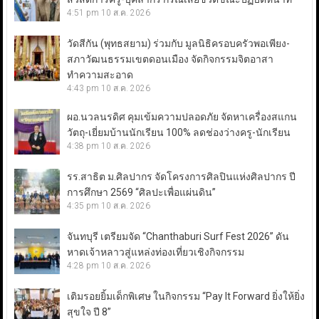
4:51 pm
10 ส.ค. 2026
วัดสีกัน (พุทธสยาม) ร่วมกับ มูลนิธิครอบครัวพอเพียง-
สภาวัฒนธรรมเขตดอนเมือง จัดกิจกรรมจิตอาสา
ทำความสะอาด
4:43 pm
10 ส.ค. 2026
ผอ.นวลนรดิศ คุมเข้มความปลอดภัย จัดหาเครื่องสแกน
วัตถุ-เยี่ยมบ้านนักเรียน 100% ลดช่องว่างครู-นักเรียน
4:38 pm
10 ส.ค. 2026
รร.สาธิต ม.ศิลปากร จัดโครงการศิลปินแห่งศิลปากร ปี
การศึกษา 2569 “ศิลปะเพื่อแผ่นดิน”
4:35 pm
10 ส.ค. 2026
จันทบุรี เตรียมจัด “Chanthaburi Surf Fest 2026” ดัน
หาดเจ้าหลาวสู่แหล่งท่องเที่ยวเชิงกิจกรรม
4:28 pm
10 ส.ค. 2026
เติมรอยยิ้มเด็กพิเศษ ในกิจกรรม “Pay It Forward ยิ่งให้ยิ่ง
สุขใจ ปี 8”