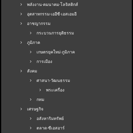
พลังงาน-คมนาคม-โลจิสติกส์
อุตสาหกรรม-เออีซี-เอสเอมอี
อาชญากรรม
กระบวนการยุติธรรม
ภูมิภาค
เกษตรยุคใหม่-ภูมิภาค
การเมือง
สังคม
ศาสนา-วัฒนธรรม
พระเครื่อง
กทม
เศรษฐกิจ
อสังหาริมทรัพย์
ตลาด-ซีเอสอาร์