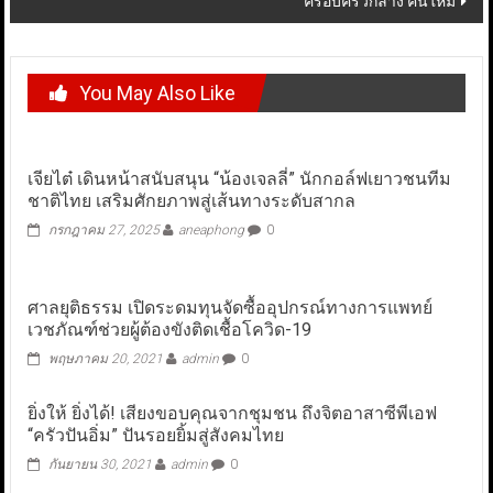
ครอบครัวกลาง คนใหม่
You May Also Like
เจียไต๋ เดินหน้าสนับสนุน “น้องเจลลี่” นักกอล์ฟเยาวชนทีม
ชาติไทย เสริมศักยภาพสู่เส้นทางระดับสากล
กรกฎาคม 27, 2025
aneaphong
0
ศาลยุติธรรม เปิดระดมทุนจัดซื้ออุปกรณ์ทางการแพทย์
เวชภัณฑ์ช่วยผู้ต้องขังติดเชื้อโควิด-19
พฤษภาคม 20, 2021
admin
0
ยิ่งให้ ยิ่งได้! เสียงขอบคุณจากชุมชน ถึงจิตอาสาซีพีเอฟ
“ครัวปันอิ่ม” ปันรอยยิ้มสู่สังคมไทย
กันยายน 30, 2021
admin
0