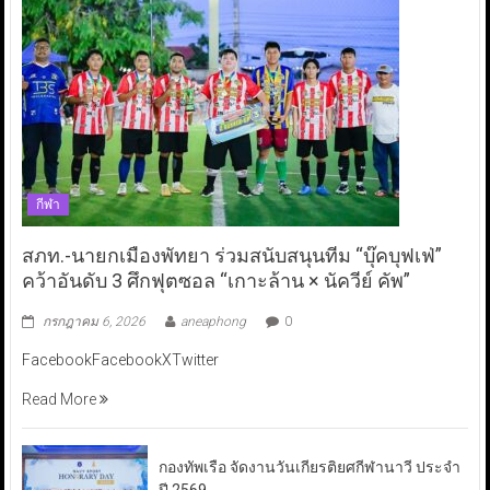
กีฬา
สภท.-นายกเมืองพัทยา ร่วมสนับสนุนทีม “บุ๊คบุฟเฟ่”
คว้าอันดับ 3 ศึกฟุตซอล “เกาะล้าน × นัควีย์ คัพ”
กรกฎาคม 6, 2026
aneaphong
0
FacebookFacebookXTwitter
Read More
กองทัพเรือ จัดงานวันเกียรติยศกีฬานาวี ประจำ