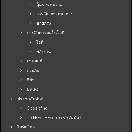
หุ้น-กองทุนรวม
การเงิน การธนาคาร
ขายตรง
การศึกษา เทคโนโลยี
ไอที
พลังงาน
ยานยนต์
ประกัน
กีฬา
บันเทิง
ประชาสัมพันธ์
Classicfind
PR News – ข่าวประชาสัมพันธ์
ไลฟ์สไตล์