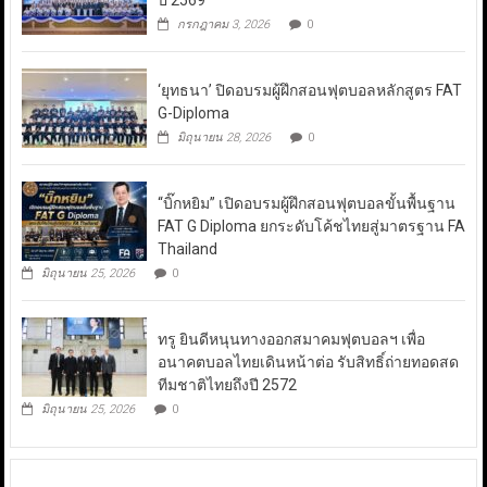
ปี 2569
กรกฎาคม 3, 2026
0
‘ยุทธนา’ ปิดอบรมผู้ฝึกสอนฟุตบอลหลักสูตร FAT
G-Diploma
มิถุนายน 28, 2026
0
“บิ๊กหยิม” เปิดอบรมผู้ฝึกสอนฟุตบอลขั้นพื้นฐาน
FAT G Diploma ยกระดับโค้ชไทยสู่มาตรฐาน FA
Thailand
มิถุนายน 25, 2026
0
ทรู ยินดีหนุนทางออกสมาคมฟุตบอลฯ เพื่อ
อนาคตบอลไทยเดินหน้าต่อ รับสิทธิ์ถ่ายทอดสด
ทีมชาติไทยถึงปี 2572
มิถุนายน 25, 2026
0