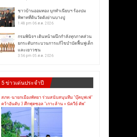
ชาวบ้านออมทอง บุกทำเนียบฯ ร้องปม
พิพาทที่ดินวัดดังย่านบางปู
1:48 pm
06 ส.ค. 2026
กรมพินิจฯ เดินหน้าผนึกกำลังทุกภาคส่วน
ยกระดับกระบวนการแก้ไขบำบัดฟื้นฟูเด็ก
และเยาวชน
3:56 pm
05 ส.ค. 2026
5 ข่าวเด่นประจำปี
สภท.-นายกเมืองพัทยา ร่วมสนับสนุนทีม “บุ๊คบุฟเฟ่”
คว้าอันดับ 3 ศึกฟุตซอล “เกาะล้าน × นัควีย์ คัพ”