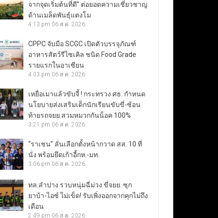
จากจุดเริ่มต้นที่ดี” ต่อยอดความเชี่ยวชาญ
ด้านเมล็ดพันธุ์แตงโม
4:13 pm
06 ส.ค. 2026
CPPC จับมือ SCGC เปิดตัวบรรจุภัณฑ์
อาหารสัตว์รีไซเคิล ชนิด Food Grade
รายแรกในอาเซียน
4:03 pm
06 ส.ค. 2026
เหยื่อเมาแล้วขับจี้ ! กระทรวง ศธ. กำหนด
นโยบายส่งเสริมเด็กนักเรียนขับขี่-ซ้อน
ท้ายรถจยย.สวมหมวกกันน็อค 100%
3:21 pm
06 ส.ค. 2026
“ราเชน” ลั่นเลือกตั้งหน้ากวาด สส. 10 ที่
นั่ง พร้อมยึดเก้าอี้กห.-มท.
3:06 pm
06 ส.ค. 2026
ทล.ลำปาง รวบหนุ่มฉี่ม่วง ขี่จยย. ซุก
ยาบ้า-ไอซ์ ไม่เข็ด! รับเพิ่งออกจากคุกไม่ถึง
เดือน
2:49 pm
06 ส.ค. 2026