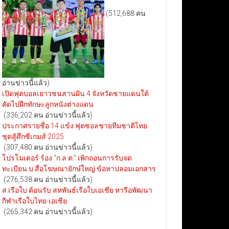
(512,688 คน
อ่านข่าวนี้แล้ว)
เปิดฟุตบอลเยาวชนสานฝัน 4 จังหวัดชายแดนใต้
คัดไปฝึกทักษะลูกหนังต่างแดน
(336,202 คน อ่านข่าวนี้แล้ว)
ประกาศรายชื่อ 14 แข้ง ฟุตซอลชายทีมชาติไทย
ชุดสู้ศึกซีเกมส์ 2025
(307,480 คน อ่านข่าวนี้แล้ว)
โปรโมเตอร์ ร้อง “ก.ล.ต.” เพิกถอนการรับจด
ทะเบียน บ.สื่อโฆษณายักษ์ใหญ่ ข้อหาปลอมเอกสาร
(276,538 คน อ่านข่าวนี้แล้ว)
ส.เรือใบ ต้อนรับ สหพันธ์เรือใบเอเชีย หารือพัฒนา
กีฬาเรือใบไทย-เอเชีย
(265,342 คน อ่านข่าวนี้แล้ว)