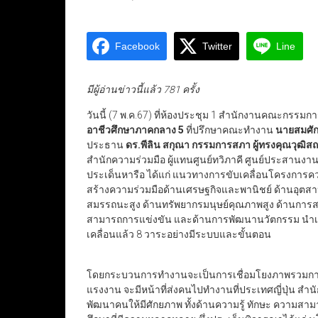
Facebook
Twitter
Line
มีผู้อ่านข่าวนี้แล้ว 781 ครั้ง
วันนี้ (7 พ.ค.67) ที่ห้องประชุม 1 สำนักงานคณะกรรม
อาชีวศึกษาภาคกลาง 5
ที่ปรึกษาคณะทำงาน
นายสมศัก
ประธาน
ดร.พีลิน สกุณา กรรมการสภา ผู้ทรงคุณวุฒิส
สำนักความร่วมมือ ผู้แทนศูนย์ทวิภาคี ศูนย์ประสา
ประเด็นหารือ ได้แก่ แนวทางการขับเคลื่อนโครงการควา
สร้างความร่วมมือด้านเศรษฐกิจและพานิชย์ ด้านอุต
สมรรถนะสูง ด้านทรัพยากรมนุษย์คุณภาพสูง ด้านการส
สามารถการแข่งขัน และด้านการพัฒนานวัตกรรม นำเส
เคลื่อนแล้ว 8 วาระอย่างมีระบบและขั้นตอน
โดยกระบวนการทำงานจะเป็นการเชื่อมโยงภาพรวมการท
แรงงาน จะมีหน้าที่ส่งคนไปทำงานที่ประเทศญี่ปุ่น ส
พัฒนาคนให้มีศักยภาพ ทั้งด้านความรู้ ทักษะ ความสา