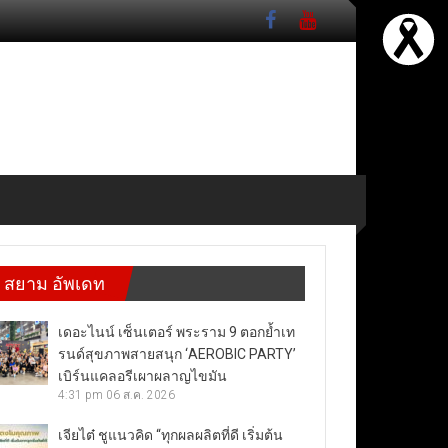
สยาม อัพเดท
เดอะไนน์ เซ็นเตอร์ พระราม 9 ตอกย้ำเท
รนด์สุขภาพสายสนุก ‘AEROBIC PARTY’
เบิร์นแคลอรีเผาผลาญไขมัน
4:31 pm
06 ส.ค. 2026
เจียไต๋ ชูแนวคิด “ทุกผลผลิตที่ดี เริ่มต้น