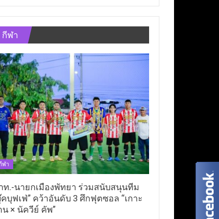
กีฬา
กีฬา
ภท.-นายกเมืองพัทยา ร่วมสนับสนุนทีม
ุ๊คบุฟเฟ่” คว้าอันดับ 3 ศึกฟุตซอล “เกาะ
าน × นัควีย์ คัพ”