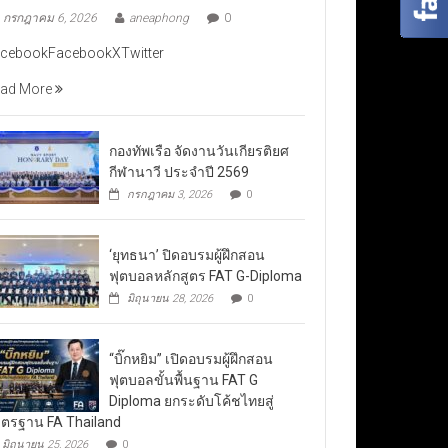
กรกฎาคม 6, 2026
aneaphong
0
cebookFacebookXTwitter
ad More
กองทัพเรือ จัดงานวันเกียรติยศ
กีฬานาวี ประจำปี 2569
กรกฎาคม 3, 2026
0
‘ยุทธนา’ ปิดอบรมผู้ฝึกสอน
ฟุตบอลหลักสูตร FAT G-Diploma
มิถุนายน 28, 2026
0
“บิ๊กหยิม” เปิดอบรมผู้ฝึกสอน
ฟุตบอลขั้นพื้นฐาน FAT G
Diploma ยกระดับโค้ชไทยสู่
ตรฐาน FA Thailand
มิถุนายน 25, 2026
0