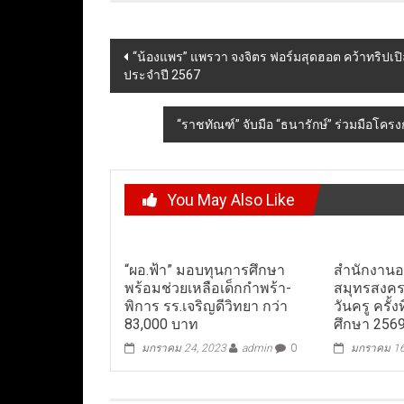
Post
“น้องแพร” แพรวา จงจิตร ฟอร์มสุดฮอต คว้าทริปเป
ประจำปี 2567
navigation
“ราชทัณฑ์” จับมือ “ธนารักษ์” ร่วมมือโครง
You May Also Like
“ผอ.ฟ้า” มอบทุนการศึกษา
สำนักงานอ
พร้อมช่วยเหลือเด็กกำพร้า-
สมุทรสงคร
พิการ รร.เจริญดีวิทยา กว่า
วันครู ครั้
83,000 บาท
ศึกษา 256
มกราคม 24, 2023
admin
0
มกราคม 16