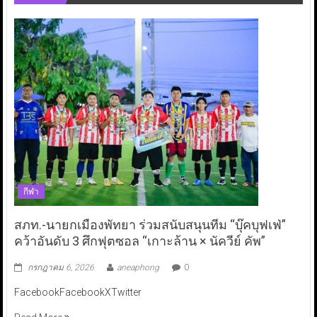
กีฬา
สภท.-นายกเมืองพัทยา ร่วมสนับสนุนทีม “บุ๊คบุฟเฟ่”
คว้าอันดับ 3 ศึกฟุตซอล “เกาะล้าน × นัควีย์ คัพ”
กรกฎาคม 6, 2026
aneaphong
0
FacebookFacebookXTwitter