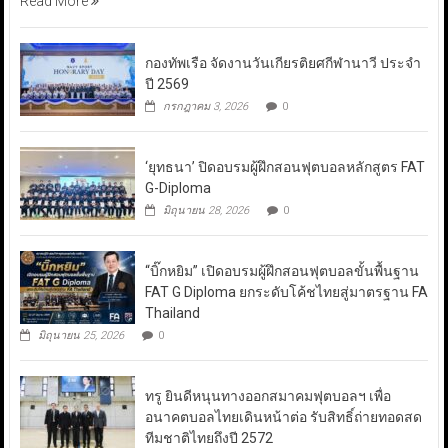
Read More
กองทัพเรือ จัดงานวันเกียรติยศกีฬานาวี ประจำ
ปี 2569
กรกฎาคม 3, 2026
0
‘ยุทธนา’ ปิดอบรมผู้ฝึกสอนฟุตบอลหลักสูตร FAT
G-Diploma
มิถุนายน 28, 2026
0
“บิ๊กหยิม” เปิดอบรมผู้ฝึกสอนฟุตบอลขั้นพื้นฐาน
FAT G Diploma ยกระดับโค้ชไทยสู่มาตรฐาน FA
Thailand
มิถุนายน 25, 2026
0
ทรู ยินดีหนุนทางออกสมาคมฟุตบอลฯ เพื่อ
อนาคตบอลไทยเดินหน้าต่อ รับสิทธิ์ถ่ายทอดสด
ทีมชาติไทยถึงปี 2572