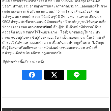
สืบเนื่องจากเจ้าหน้าที่ตำรวจ ส.ทล.2 กก.5 บก.ทล. ได้ตั้งจุดตรวจเพื่อ
ป้องกันปราบปรามอาชญากรรมและตรวจวัดปริมาณแอลกอฮอล์ในช่วง
เทศกาลสงกรานต์ บริเวณ ถนน ทล.116 กม.1 ต.ป่าสัก อ.เมืองลำพูน
จ.ลำพูน พบ รถยนต์กระบะ ยี่ห้อ มิตซูบิชิ สีขาว หมายเลขทะเบียน บย
9503 ลำพูน ขับขี่มาบนถนน มีลักษณะพิรุธ จึงส่งสัญญาณให้หยุดรถเพื่อ
ทำการตรวจสอบ พบ
นายกรษรัณย์
เป็นผู้ขับขี่ เจ้าหน้าที่ตำรวจได้ขอ
ตรวจค้น พบยาเสพติดให้โทษประเภท1 (ไอซ์) ซุกซ่อนอยู่ในกระเป๋า
กางเกงของผู้ต้องหา ซึ่งผู้ต้องหายอมรับว่าเป็นของตน จากนั้นเจ้าหน้าที่
ตำรวจจึงได้ขอตรวจสอบปัสสาวะเบื้องต้น ผลปรากฏเป็นบวก จึงจับกุม
ตัวผู้ต้องหาพร้อมยึดของกลางนำส่งพนักงานสอบสวน สภ.เหมืองจี้
จ.ลำพูน เพื่อดำเนินคดีตามกฎหมายต่อไป
มีผู้อ่านข่าวนี้แล้ว 1101 ครั้ง