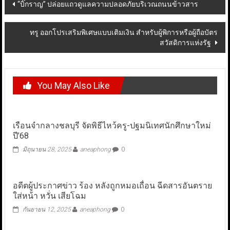
Post
“บิ๊กราญ” ปล่อยแถวดูแลความปลอดภัยบริเวณถนนข้าวสาร
navigation
ทรู ออกโปรเสริมพิเศษแบบเติมเงิน สำหรับผู้พิการหรือผู้ถือบัตร
สวัสดิการแห่งรัฐ
You May Also Like
เรือนจำกลางชลบุรี จัดพิธีไหว้ครู-ปฐมนิเทศนักศึกษาใหม่
ปี’68
มิถุนายน 28, 2025
aneaphong
0
อดีตผู้ประกาศข่าว ร้อง หลังถูกหมอเถื่อน ฉีดสารอันตราย
ใส่หน้า หวั่น เสียโฉม
กันยายน 12, 2025
aneaphong
0