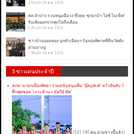
3:06 pm
06 ส.ค. 2026
ทล.ลำปาง รวบหนุ่มฉี่ม่วง ขี่จยย. ซุกยาบ้า-ไอซ์ ไม่เข็ด!
รับเพิ่งออกจากคุกไม่ถึงเดือน
2:49 pm
06 ส.ค. 2026
ชาวบ้านออมทอง บุกทำเนียบฯ ร้องปมพิพาทที่ดินวัดดัง
ย่านบางปู
1:48 pm
06 ส.ค. 2026
5 ข่าวเด่นประจำปี
สภท.-นายกเมืองพัทยา ร่วมสนับสนุนทีม “บุ๊คบุฟเฟ่” คว้าอันดับ 3
ศึกฟุตซอล “เกาะล้าน × นัควีย์ คัพ”
(531,740 คน อ่านข่าวนี้แล้ว)