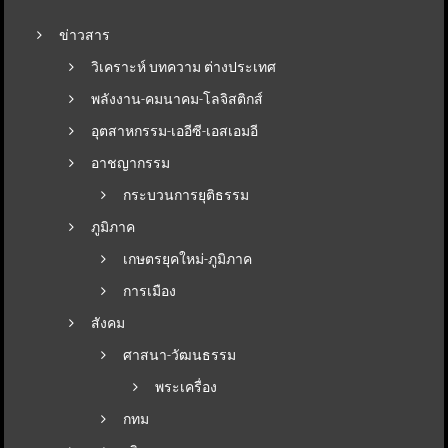
ข่าวสาร
วิเคราะห์ บทความ ต่างประเทศ
พลังงาน-คมนาคม-โลจิสติกส์
อุตสาหกรรม-เออีซี-เอสเอมอี
อาชญากรรม
กระบวนการยุติธรรม
ภูมิภาค
เกษตรยุคใหม่-ภูมิภาค
การเมือง
สังคม
ศาสนา-วัฒนธรรม
พระเครื่อง
กทม