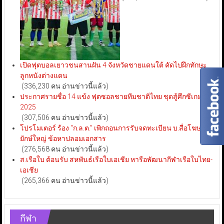
เปิดฟุตบอลเยาวชนสานฝัน 4 จังหวัดชายแดนใต้ คัดไปฝึกทักษะ
ลูกหนังต่างแดน
(336,230 คน อ่านข่าวนี้แล้ว)
ประกาศรายชื่อ 14 แข้ง ฟุตซอลชายทีมชาติไทย ชุดสู้ศึกซีเกมส์
2025
(307,506 คน อ่านข่าวนี้แล้ว)
โปรโมเตอร์ ร้อง “ก.ล.ต.” เพิกถอนการรับจดทะเบียน บ.สื่อโฆษณา
ยักษ์ใหญ่ ข้อหาปลอมเอกสาร
(276,568 คน อ่านข่าวนี้แล้ว)
ส.เรือใบ ต้อนรับ สหพันธ์เรือใบเอเชีย หารือพัฒนากีฬาเรือใบไทย-
เอเชีย
(265,366 คน อ่านข่าวนี้แล้ว)
กีฬา