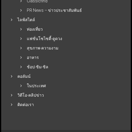
Classicfind
PR News – ข่าวประชาสัมพันธ์
ไลฟ์สไตล์
ท่องเที่ยว
แฟชั่นโซไซตี้-ดูดวง
สุขภาพ-ความงาม
อาหาร
ช้อป-ชิม-ชิล
คอลัมน์
ในประเทศ
วิดีโอ-คลิปข่าว
ติดต่อเรา