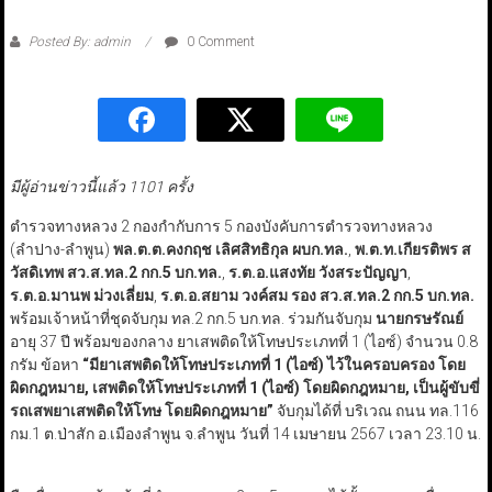
Posted By: admin
0 Comment
มีผู้อ่านข่าวนี้แล้ว 1101 ครั้ง
ตำรวจทางหลวง 2 กองกำกับการ 5 กองบังคับการตำรวจทางหลวง
(ลำปาง-ลำพูน)
พล.ต.ต.คงกฤช เลิศสิทธิกุล ผบก.ทล.
,
พ.ต.ท.เกียรติพร ส
วัสดิเทพ สว.ส.ทล.2 กก.5 บก.ทล.
,
ร.ต.อ.แสงทัย วังสระปัญญา
,
ร.ต.อ.มานพ ม่วงเลี่ยม
,
ร.ต.อ.สยาม วงค์สม รอง สว.ส.ทล.2 กก.5 บก.ทล.
พร้อมเจ้าหน้าที่ชุดจับกุม ทล.2 กก.5 บก.ทล. ร่วมกันจับกุม
นายกรษรัณย์
อายุ 37 ปี พร้อมของกลาง ยาเสพติดให้โทษประเภทที่ 1 (ไอซ์) จำนวน 0.8
กรัม ข้อหา
“มียาเสพติดให้โทษประเภทที่ 1 (ไอซ์) ไว้ในครอบครอง โดย
ผิดกฎหมาย, เสพติดให้โทษประเภทที่ 1 (ไอซ์) โดยผิดกฎหมาย, เป็นผู้ขับขี่
รถเสพยาเสพติดให้โทษ โดยผิดกฎหมาย”
จับกุมได้ที่ บริเวณ ถนน ทล.116
กม.1 ต.ป่าสัก อ.เมืองลำพูน จ.ลำพูน วันที่ 14 เมษายน 2567 เวลา 23.10 น.