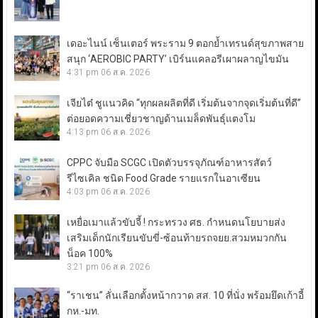
เดอะไนน์ เซ็นเตอร์ พระราม 9 ตอกย้ำเทรนด์สุขภาพสาย
สนุก ‘AEROBIC PARTY’ เบิร์นแคลอรีเผาผลาญไขมัน
4:31 pm
06 ส.ค. 2026
เจียไต๋ ชูแนวคิด “ทุกผลผลิตที่ดี เริ่มต้นจากจุดเริ่มต้นที่ดี”
ต่อยอดความเชี่ยวชาญด้านเมล็ดพันธุ์แตงโม
4:13 pm
06 ส.ค. 2026
CPPC จับมือ SCGC เปิดตัวบรรจุภัณฑ์อาหารสัตว์
รีไซเคิล ชนิด Food Grade รายแรกในอาเซียน
4:03 pm
06 ส.ค. 2026
เหยื่อเมาแล้วขับจี้ ! กระทรวง ศธ. กำหนดนโยบายส่ง
เสริมเด็กนักเรียนขับขี่-ซ้อนท้ายรถจยย.สวมหมวกกัน
น็อค 100%
3:21 pm
06 ส.ค. 2026
“ราเชน” ลั่นเลือกตั้งหน้ากวาด สส. 10 ที่นั่ง พร้อมยึดเก้าอี้
กห.-มท.