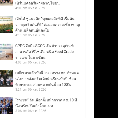
เบิร์นแคลอรีเผาผลาญไขมัน
4:31 pm
06 ส.ค. 2026
เจียไต๋ ชูแนวคิด “ทุกผลผลิตที่ดี เริ่มต้น
จากจุดเริ่มต้นที่ดี” ต่อยอดความเชี่ยวชาญ
ด้านเมล็ดพันธุ์แตงโม
4:13 pm
06 ส.ค. 2026
CPPC จับมือ SCGC เปิดตัวบรรจุภัณฑ์
อาหารสัตว์รีไซเคิล ชนิด Food Grade
รายแรกในอาเซียน
4:03 pm
06 ส.ค. 2026
เหยื่อเมาแล้วขับจี้ ! กระทรวง ศธ. กำหนด
นโยบายส่งเสริมเด็กนักเรียนขับขี่-ซ้อน
ท้ายรถจยย.สวมหมวกกันน็อค 100%
3:21 pm
06 ส.ค. 2026
“ราเชน” ลั่นเลือกตั้งหน้ากวาด สส. 10 ที่
นั่ง พร้อมยึดเก้าอี้กห.-มท.
3:06 pm
06 ส.ค. 2026