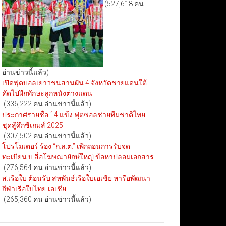
(527,618 คน
อ่านข่าวนี้แล้ว)
เปิดฟุตบอลเยาวชนสานฝัน 4 จังหวัดชายแดนใต้
คัดไปฝึกทักษะลูกหนังต่างแดน
(336,222 คน อ่านข่าวนี้แล้ว)
ประกาศรายชื่อ 14 แข้ง ฟุตซอลชายทีมชาติไทย
ชุดสู้ศึกซีเกมส์ 2025
(307,502 คน อ่านข่าวนี้แล้ว)
โปรโมเตอร์ ร้อง “ก.ล.ต.” เพิกถอนการรับจด
ทะเบียน บ.สื่อโฆษณายักษ์ใหญ่ ข้อหาปลอมเอกสาร
(276,564 คน อ่านข่าวนี้แล้ว)
ส.เรือใบ ต้อนรับ สหพันธ์เรือใบเอเชีย หารือพัฒนา
กีฬาเรือใบไทย-เอเชีย
(265,360 คน อ่านข่าวนี้แล้ว)