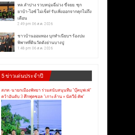
ทล.ลำปาง รวบหนุ่มฉี่ม่วง ขี่จยย. ซุก
ยาบ้า-ไอซ์ ไม่เข็ด! รับเพิ่งออกจากคุกไม่ถึง
เดือน
2:49 pm
06 ส.ค. 2026
ชาวบ้านออมทอง บุกทำเนียบฯ ร้องปม
พิพาทที่ดินวัดดังย่านบางปู
1:48 pm
06 ส.ค. 2026
5 ข่าวเด่นประจำปี
สภท.-นายกเมืองพัทยา ร่วมสนับสนุนทีม “บุ๊คบุฟเฟ่”
คว้าอันดับ 3 ศึกฟุตซอล “เกาะล้าน × นัควีย์ คัพ”