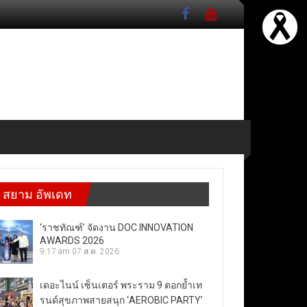
สยาม อัพเดท
‘ราชทัณฑ์’ จัดงาน DOC INNOVATION
AWARDS 2026
9:17 am
07 ส.ค. 2026
เดอะไนน์ เซ็นเตอร์ พระราม 9 ตอกย้ำเท
รนด์สุขภาพสายสนุก ‘AEROBIC PARTY’