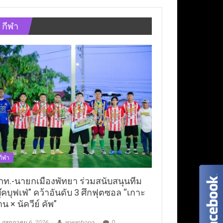
กีฬา
กีฬา
ภท.-นายกเมืองพัทยา ร่วมสนับสนุนทีม
ุ๊คบุฟเฟ่” คว้าอันดับ 3 ศึกฟุตซอล “เกาะ
าน × นัควีย์ คัพ”
กรกฎาคม 6, 2026
aneaphong
0