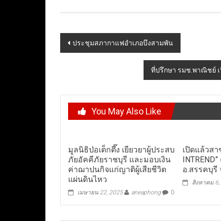
Post
ประชุมสภากาแฟอำเภอบึงสามพัน​
navigation
ที่ปรึกษา รมช.พาณิชย์ 
You May Also Like
มูลนิธิป่อเต็กตึ๊ง เยียวยาผู้ประสบ
เปิดแล้วส
ภัยอัคคีภัยราชบุรี และมอบเงิน
INTREND” ต
ค่าฌาปนกิจแก่ญาติผู้เสียชีวิต
อ.สรรคบุรี
แผ่นดินไหว
สิงหาคม 6,
เมษายน 22, 2025
aneaphong
0