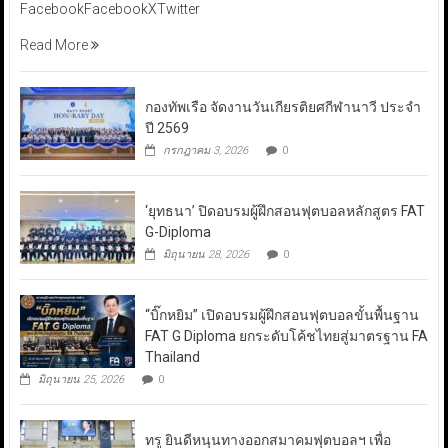
FacebookFacebookXTwitter
Read More
กองทัพเรือ จัดงานวันเกียรติยศกีฬานาวี ประจำ
ปี 2569
กรกฎาคม 3, 2026
0
‘ยุทธนา’ ปิดอบรมผู้ฝึกสอนฟุตบอลหลักสูตร FAT
G-Diploma
มิถุนายน 28, 2026
0
“บิ๊กหยิม” เปิดอบรมผู้ฝึกสอนฟุตบอลขั้นพื้นฐาน
FAT G Diploma ยกระดับโค้ชไทยสู่มาตรฐาน FA
Thailand
มิถุนายน 25, 2026
0
ทรู ยินดีหนุนทางออกสมาคมฟุตบอลฯ เพื่อ