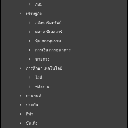
กทม
เศรษฐกิจ
อสังหาริมทรัพย์
ตลาด-ซีเอสอาร์
หุ้น-กองทุนรวม
การเงิน การธนาคาร
ขายตรง
การศึกษา เทคโนโลยี
ไอที
พลังงาน
ยานยนต์
ประกัน
กีฬา
บันเทิง