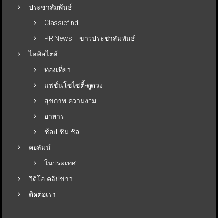
ประชาสัมพันธ์
Classicfind
PR News – ข่าวประชาสัมพันธ์
ไลฟ์สไตล์
ท่องเที่ยว
แฟชั่นโซไซตี้-ดูดวง
สุขภาพ-ความงาม
อาหาร
ช้อป-ชิม-ชิล
คอลัมน์
ในประเทศ
วิดีโอ-คลิปข่าว
ติดต่อเรา