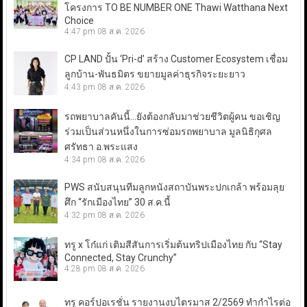
โครงการ TO BE NUMBER ONE Thawi Watthana Next
Choice
4:47 pm
08 ส.ค. 2026
CP LAND ปั้น ‘Pri-d’ สร้าง Customer Ecosystem เชื่อม
ลูกบ้าน-พันธมิตร ขยายมูลค่าธุรกิจระยะยาว
4:43 pm
08 ส.ค. 2026
รถพยาบาลคันนี้…ยังต้องกลับมาช่วยชีวิตผู้คน ขอเชิญ
ร่วมเป็นส่วนหนึ่งในการซ่อมรถพยาบาล มูลนิธิกุศล
ศรัทธา อ.พระแสง
4:34 pm
08 ส.ค. 2026
PWS สนับสนุนทีมลูกหนังสถาบันพระปกเกล้า พร้อมลุย
ศึก “รักเมืองไทย” 30 ส.ค.นี้
4:32 pm
08 ส.ค. 2026
ทรู x โก๋แก่ เติมสีสันการเริ่มต้นทริปเมืองไทย กับ “Stay
Connected, Stay Crunchy”
4:28 pm
08 ส.ค. 2026
ทรู คอร์ปอเรชั่น รายงานงบไตรมาส 2/2569 ทำกำไรต่อ