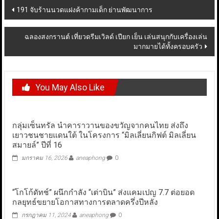
Post
191 จับร้านนวดแฝงค้ากามเด็ก ย่านพัฒนาการ
navigation
ฉลองสงกรานต์ เที่ยวดรีมเวิลด์ เปียก เย็น เล่นสนุกกับเครื่องเล่น
มากมายได้ทั้งครอบครัว
You May Also Like
กลุ่มเซ็นทรัล นำคาราวานของขวัญจากคนไทย ส่งถึง
เยาวชนชายแดนใต้ ในโครงการ “มิลเลี่ยนกิฟต์ มิลเลี่ยน
สมายล์” ปีที่ 16
มกราคม 16, 2026
aneaphong
0
“โกโก้ดัทช์” ผนึกกำลัง “เต่าบิน” ส่งแคมเปญ 7.7 ต่อยอด
กลยุทธ์ขยายโอกาสทางการตลาดครึ่งปีหลัง
กรกฎาคม 11, 2024
aneaphong
0