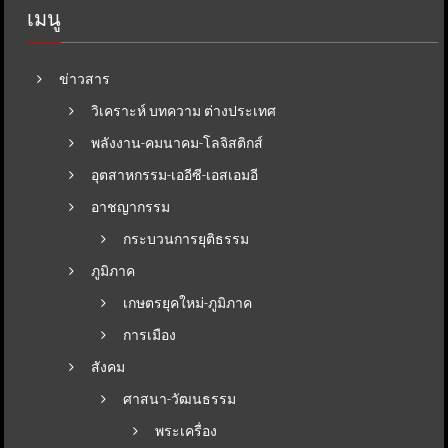
เมนู
ข่าวสาร
วิเคราะห์ บทความ ต่างประเทศ
พลังงาน-คมนาคม-โลจิสติกส์
อุตสาหกรรม-เออีซี-เอสเอมอี
อาชญากรรม
กระบวนการยุติธรรม
ภูมิภาค
เกษตรยุคใหม่-ภูมิภาค
การเมือง
สังคม
ศาสนา-วัฒนธรรม
พระเครื่อง