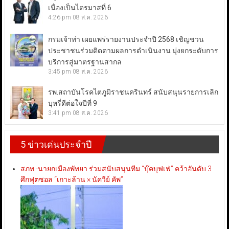
เนื่องเป็นไตรมาสที่ 6
4:26 pm
08 ส.ค. 2026
กรมเจ้าท่า เผยแพร่รายงานประจำปี 2568 เชิญชวน
ประชาชนร่วมติดตามผลการดำเนินงาน มุ่งยกระดับการ
บริการสู่มาตรฐานสากล
3:45 pm
08 ส.ค. 2026
รพ.สถาบันโรคไตภูมิราชนครินทร์ สนับสนุนรายการเลิก
บุหรี่ดีต่อใจปีที่ 9
3:41 pm
08 ส.ค. 2026
5 ข่าวเด่นประจำปี
สภท.-นายกเมืองพัทยา ร่วมสนับสนุนทีม “บุ๊คบุฟเฟ่” คว้าอันดับ 3
ศึกฟุตซอล “เกาะล้าน × นัควีย์ คัพ”