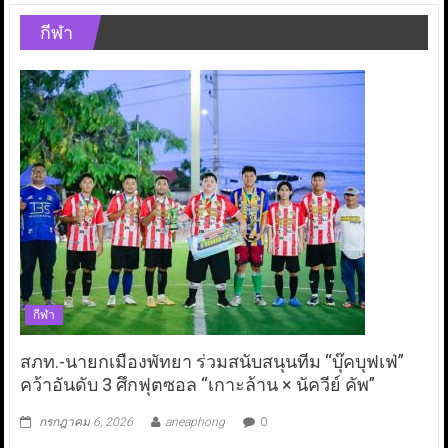
กีฬา
กีฬา
สภท.-นายกเมืองพัทยา ร่วมสนับสนุนทีม “บุ๊คบุฟเฟ่”
คว้าอันดับ 3 ศึกฟุตซอล “เกาะล้าน × นัควีย์ คัพ”
กรกฎาคม 6, 2026
aneaphong
0