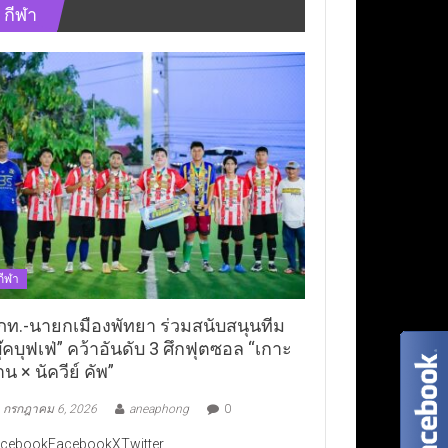
กีฬา
กีฬา
ภท.-นายกเมืองพัทยา ร่วมสนับสนุนทีม
ุ๊คบุฟเฟ่” คว้าอันดับ 3 ศึกฟุตซอล “เกาะ
าน × นัควีย์ คัพ”
กรกฎาคม 6, 2026
aneaphong
0
cebookFacebookXTwitter