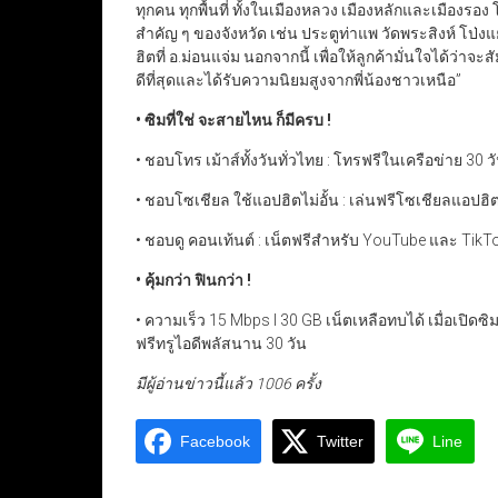
ทุกคน ทุกพื้นที่ ทั้งในเมืองหลวง เมืองหลักและเมืองรอ
สำคัญ ๆ ของจังหวัด เช่น ประตูท่าแพ วัดพระสิงห์ โป่ง
ฮิตที่ อ.ม่อนแจ่ม นอกจากนี้ เพื่อให้ลูกค้ามั่นใจได้ว่า
ดีที่สุดและได้รับความนิยมสูงจากพี่น้องชาวเหนือ”
• ซิมที่ใช่ จะสายไหน ก็มีครบ !
• ชอบโทร เม้าส์ทั้งวันทั่วไทย : โทรฟรีในเครือข่าย 30 วั
• ชอบโซเชียล ใช้แอปฮิตไม่อั้น : เล่นฟรีโซเชียลแอปฮิตมิ
• ชอบดู คอนเท้นต์ : เน็ตฟรีสำหรับ YouTube และ TikTo
• คุ้มกว่า ฟินกว่า !
• ความเร็ว 15 Mbps I 30 GB เน็ตเหลือทบได้ เมื่อเปิดซ
ฟรีทรูไอดีพลัสนาน 30 วัน
มีผู้อ่านข่าวนี้แล้ว 1006 ครั้ง
Facebook
Twitter
Line