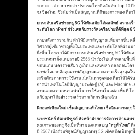
nomadlist.com พบว่า ประเทศไทยติดอันดับ Top 10 ถึง 3 
จ.เชียงใหม่ ซึ่งนับว่าเป็นสัญญาณที่ดีของการท่องเที่ยว
ยกระดับเครือข่ายทรู
5G
ให้ทันสมัย ได้ผลลัพธ์ ความเร็
ระดับโลก
nPerf
ฝรั่งเศสกับรางวัลเครือข่ายที่ดีที่สุด
8
ป
ภายหลังการรวมกัน ทำให้มีเสาสัญญาณเพิ่มมากขึ้น คลื่
วิศวกรผู้เชี่ยวชาญทั้งในประเทศและระดับโลกที่ผ่านมา
ยิ่งขึ้น โดยเราได้มีการยกระดับเครือข่ายทรู 5G ให้ท
ประเทศมาตั้งแต่ปลายปี 2566 นำร่องไปแล้วหลายพื้นที่ท
ขอนแก่น นครราชสีมา ภูเก็ต และสงขลา ตลอดจนโครงกา
น่าพอใจมากคือคุณภาพสัญญาณและความเร็วสูงสุดในการใช
เสริมศักยภาพการใช้งานเน็ตในทุกจุดท่องเที่ยวให้ได้รั
การนำเทคโนโลยีปัญญาประดิษฐ์ (AI) และ Machine Le
งานและความหนาแน่นในการใช้งานในแต่ละพื้นที่ โดยเ
แก้ปัญหาได้อย่างรวดเร็วหากเกิดกรณีฉุกเฉิน
คิกออฟเชียงใหม่ เช็คสัญญาณทั่วไทย เช็คอินความสุขให้ค
นายชนัทย์ พัฒนพิฑูรย์ หัวหน้าฝ่ายการจัดการด้านแบรน
คุณภาพของทรู จึงเป็นที่มาของแคมเปญ
“
ทรูทั่วไทย
”
ที
ปี 2567 เพื่อร่วมพิสูจน์สัญญาณทรู 5G เช็คสปีดเน็ตทุกพ