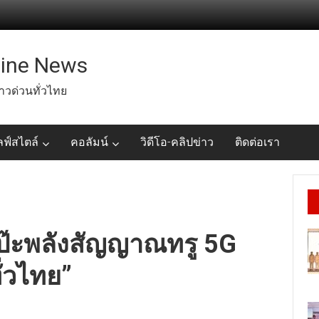
line News
่าวด่วนทั่วไทย
ลฟ์สไตล์
คอลัมน์
วิดีโอ-คลิปข่าว
ติดต่อเรา
นป๊ะพลังสัญญาณทรู 5G
ั่วไทย”