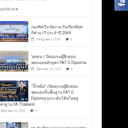
ad More
กองทัพเรือ จัดงานวันเกียรติยศ
กีฬานาวี ประจำปี 2569
กรกฎาคม 3, 2026
0
‘ยุทธนา’ ปิดอบรมผู้ฝึกสอน
ฟุตบอลหลักสูตร FAT G-Diploma
มิถุนายน 28, 2026
0
“บิ๊กหยิม” เปิดอบรมผู้ฝึกสอน
ฟุตบอลขั้นพื้นฐาน FAT G
Diploma ยกระดับโค้ชไทยสู่
ตรฐาน FA Thailand
มิถุนายน 25, 2026
0
ทรู ยินดีหนุนทางออกสมาคมฟุตบ