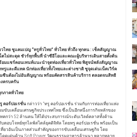
ี่ยวไทย ชูแคมเปญ
“
ทรูทั่วไทย
”
ทั่วไทย ทั่วถึง ทุกคน : เช็คสัญญาณ
ไม่สะดุด ชัวร์ทุกพื้นที่ นำซีอีโอและคณะผู้บริหารเดินสายตั้งต้น
ุด พร้อมแชร์คอนเทนท์แนะนำจุดท่องเที่ยวทั่วไทย พิสูจน์พลังสัญญาณ
ทรูและดีแทค นักท่องเที่ยวทั้งไทยและต่างชาติ ชูจุดเด่นเน็ตเวิร์ค
ี่ยวอันซีนต้องไม่อันสัญญาณ พร้อมคัดสรรสินค้าบริการ ตลอดจนสิทธิ
ย่างครบครัน
ทุกภาคทั่วไทย
 คอร์ปอเรชั่น
กล่าวว่า “ทรู คอร์ปอเรชั่น ร่วมกับการท่องเที่ยวแห่ง
มขับเคลื่อนเศรษฐกิจประเทศไทย ซึ่งเป็นอีกหนึ่งภารกิจหลักของ
แทคกว่า 52 ล้านคน ให้ได้ประสบการณ์ระดับเวิลด์คลาสทั้งด้าน
ระดับตอบโจทย์ทุกไลฟ์สไตล์ยุคดิจิทัล โดยทรู คอร์ปอเรชั่น พร้อมเป็น
งเที่ยวอันเป็นภาคส่วนสำคัญของการขับเคลื่อนเศรษฐกิจ โดย
าม โดดเด่นด้าน Soft Power วัฒนธรรมอาหารล้านนา หลากหลาย