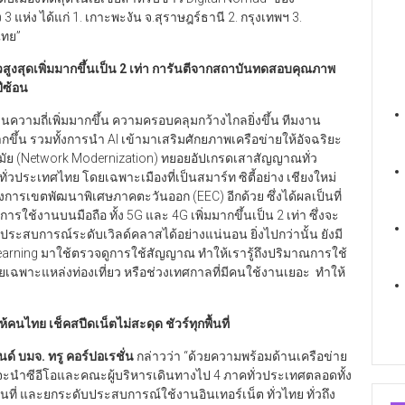
แห่ง ได้แก่ 1. เกาะพะงัน จ.สุราษฎร์ธานี 2. กรุงเทพฯ 3.
ไทย”
วสูงสุดเพิ่มมากขึ้นเป็น
2
เท่า การันตีจากสถาบันทดสอบคุณภาพ
ีซ้อน
นความถี่เพิ่มมากขึ้น ความครอบคลุมกว้างไกลยิ่งขึ้น ทีมงาน
กขึ้น รวมทั้งการนำ AI เข้ามาเสริมศักยภาพเครือข่ายให้อัจฉริยะ
ันสมัย (Network Modernization) ทยอยอัปเกรดเสาสัญญาณทั่ว
ั่วประเทศไทย โดยเฉพาะเมืองที่เป็นสมาร์ท ซิตี้อย่าง เชียงใหม่
รเขตพัฒนาพิเศษภาคตะวันออก (EEC) อีกด้วย ซึ่งได้ผลเป็นที่
้งานบนมือถือ ทั้ง 5G และ 4G เพิ่มมากขึ้นเป็น 2 เท่า ซึ่งจะ
บประสบการณ์ระดับเวิลด์คลาสได้อย่างแน่นอน ยิ่งไปกว่านั้น ยังมี
arning มาใช้ตรวจดูการใช้สัญญาณ ทำให้เรารู้ถึงปริมาณการใช้
ฉพาะแหล่งท่องเที่ยว หรือช่วงเทศกาลที่มีคนใช้งานเยอะ ทำให้
นไทย เช็คสปีดเน็ตไม่สะดุด ชัวร์ทุกพื้นที่
ด์ บมจ. ทรู คอร์ปอเรชั่น
กล่าวว่า “ด้วยความพร้อมด้านเครือข่าย
่จะนำซีอีโอและคณะผู้บริหารเดินทางไป 4 ภาคทั่วประเทศตลอดทั้ง
ื้นที่ และยกระดับประสบการณ์ใช้งานอินเทอร์เน็ต ทั่วไทย ทั่วถึง