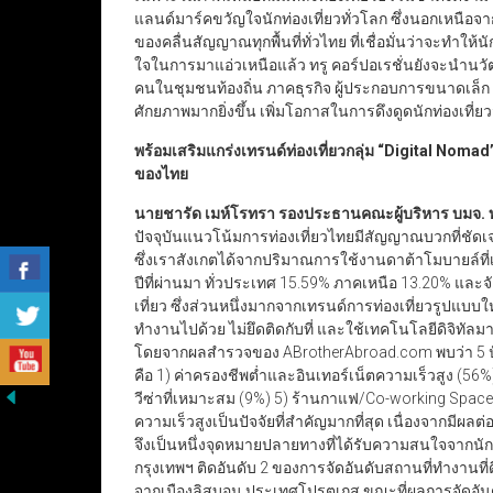
แลนด์มาร์คขวัญใจนักท่องเที่ยวทั่วโลก ซึ่งนอกเหนือ
ของคลื่นสัญญาณทุกพื้นที่ทั่วไทย ที่เชื่อมั่นว่าจะทำใ
ใจในการมาแอ่วเหนือแล้ว ทรู คอร์ปอเรชั่นยังจะนำนว
คนในชุมชนท้องถิ่น ภาคธุรกิจ ผู้ประกอบการขนาดเล็ก ข
ศักยภาพมากยิ่งขึ้น เพิ่มโอกาสในการดึงดูดนักท่องเที่ย
พร้อมเสริมแกร่งเทรนด์ท่องเที่ยวกลุ่ม
“Digital Nomad
ของไทย
นายชารัด เมห์โรทรา รองประธานคณะผู้บริหาร บมจ. ทร
ปัจจุบันแนวโน้มการท่องเที่ยวไทยมีสัญญาณบวกที่ชัดเจน
ซึ่งเราสังเกตได้จากปริมาณการใช้งานดาต้าโมบายล์ที่เพ
ปีที่ผ่านมา ทั่วประเทศ 15.59% ภาคเหนือ 13.20% และจ
เที่ยว ซึ่งส่วนหนึ่งมากจากเทรนด์การท่องเที่ยวรูปแบบ
ทำงานไปด้วย ไม่ยึดติดกับที่ และใช้เทคโนโลยีดิจิทั
โดยจากผลสำรวจของ ABrotherAbroad.com พบว่า 5 ปั
คือ 1) ค่าครองชีพต่ำและอินเทอร์เน็ตความเร็วสูง (56
วีซ่าที่เหมาะสม (9%) 5) ร้านกาแฟ/Co-working Spac
ความเร็วสูงเป็นปัจจัยที่สำคัญมากที่สุด เนื่องจากมี
จึงเป็นหนึ่งจุดหมายปลายทางที่ได้รับความสนใจจากนักท
กรุงเทพฯ ติดอันดับ 2 ของการจัดอันดับสถานที่ทำงานที
จากเมืองลิสบอน ประเทศโปรตุเกส ขณะที่ผลการจัดอันดั