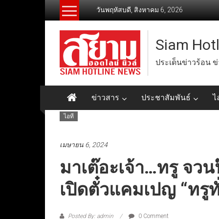
Skip
วันพฤหัสบดี, สิงหาคม 6, 2026
to
content
Siam Hot
ประเด็นข่าวร้อน ข
ข่าวสาร
ประชาสัมพันธ์
ไ
ไอที
เมษายน 6, 2024
มาเต๊อะเจ้า…ทรู จว
เปิดตั๋วแคมเปญ “ทรูท
Posted By: admin
0 Comment