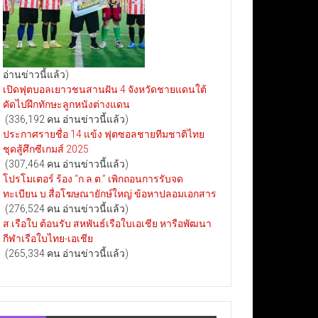
อ่านข่าวนี้แล้ว)
เปิดฟุตบอลเยาวชนสานฝัน 4 จังหวัดชายแดนใต้
คัดไปฝึกทักษะลูกหนังต่างแดน
(336,192 คน อ่านข่าวนี้แล้ว)
ประกาศรายชื่อ 14 แข้ง ฟุตซอลชายทีมชาติไทย
ชุดสู้ศึกซีเกมส์ 2025
(307,464 คน อ่านข่าวนี้แล้ว)
โปรโมเตอร์ ร้อง “ก.ล.ต.” เพิกถอนการรับจด
ทะเบียน บ.สื่อโฆษณายักษ์ใหญ่ ข้อหาปลอมเอกสาร
(276,524 คน อ่านข่าวนี้แล้ว)
ส.เรือใบ ต้อนรับ สหพันธ์เรือใบเอเชีย หารือพัฒนา
กีฬาเรือใบไทย-เอเชีย
(265,334 คน อ่านข่าวนี้แล้ว)