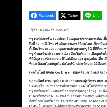
Facebook
Twitter
Line
มีผู้อ่านข่าวนี้แล้ว 1006 ครั้ง
ทรู คอร์ปอเรชั่น ร่วมขับเคลื่อนอุตสาหกรรมการท่องเท
ถึงที่
4
ภาคทั่วไทย เช็คอินความสุขให้คนไทย เช็คสปีดเน็ต
ตี้เชียงใหม่ตรวจสอบคุณภาพสัญญาณทรู
5G
ที่ดีที่ส
ทรู ร่วมสร้างประสบการณ์ระดับเวิลด์คลาสเพื่อลูกค้าทั้ง
ที่ดีที่สุด รองรับเทศกาลปี๋ใหม่เมือง และทุกจุดท่องเท
พิเศษ ที่ตอบโจทย์ทุกไลฟ์สไตล์นักท่องเที่ยวยุคดิจิทัลอ
เทคโนโลยี ดิจิทัล
Key Driver
ขับเคลื่อนการท่องเที่ยว
นายมนัสส์ มานะวุฒิเวช ประธานคณะผู้บริหาร บมจ. ทรู
ประเทศไทย นำพลังการสื่อสารและเทคโนโลยีดิจิทัล ร่ว
ทรู คอร์ปอเรชั่น นอกเหนือจากการดูแลลูกค้าทรูและดี
เน็ตเวิร์คที่ดีที่สุด และสินค้าบริการสิทธิพิเศษที่เหนือ
อีกหนึ่งกลไกหรือ Key Driver ที่จะสนับสนุนภาคการท่อ
เฉพาะในภาคเหนือที่มีแหล่งท่องเที่ยวธรรมชาติงดง