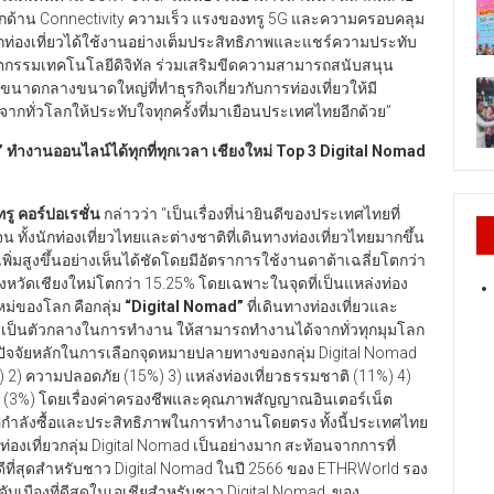
จากด้าน Connectivity ความเร็ว แรงของทรู 5G และความครอบคลุม
ห้นักท่องเที่ยวได้ใช้งานอย่างเต็มประสิทธิภาพและแชร์ความประทับ
ัตกรรมเทคโนโลยีดิจิทัล ร่วมเสริมขีดความสามารถสนับสนุน
นาดกลางขนาดใหญ่ที่ทำธุรกิจเกี่ยวกับการท่องเที่ยวให้มี
วจากทั่วโลกให้ประทับใจทุกครั้งที่มาเยือนประเทศไทยอีกด้วย”
”
ทำงานออนไลน์ได้ทุกที่ทุกเวลา
เชียงใหม่
Top 3 Digital Nomad
ู คอร์ปอเรชั่น
กล่าวว่า “เป็นเรื่องที่น่ายินดีของประเทศไทยที่
 ทั้งนักท่องเที่ยวไทยและต่างชาติที่เดินทางท่องเที่ยวไทยมากขึ้น
ิ่มสูงขึ้นอย่างเห็นได้ชัดโดยมีอัตราการใช้งานดาต้าเฉลี่ยโตกว่า
ังหวัดเชียงใหม่โตกว่า 15.25% โดยเฉพาะในจุดที่เป็นแหล่งท่อง
ใหม่ของโลก คือกลุ่ม
“Digital Nomad”
ที่เดินทางท่องเที่ยวและ
ลมาเป็นตัวกลางในการทำงาน ให้สามารถทำงานได้จากทั่วทุกมุมโลก
จจัยหลักในการเลือกจุดหมายปลายทางของกลุ่ม Digital Nomad
%) 2) ความปลอดภัย (15%) 3) แหล่งท่องเที่ยวธรรมชาติ (11%) 4)
e (3%) โดยเรื่องค่าครองชีพและคุณภาพสัญญาณอินเตอร์เน็ต
ผลต่อกำลังซื้อและประสิทธิภาพในการทำงานโดยตรง ทั้งนี้ประเทศไทย
่องเที่ยวกลุ่ม Digital Nomad เป็นอย่างมาก สะท้อนจากการที่
่ดีที่สุดสำหรับชาว Digital Nomad ในปี 2566 ของ ETHRWorld รอง
บเมืองที่ดีสุดในเอเชียสำหรับชาว Digital Nomad ของ