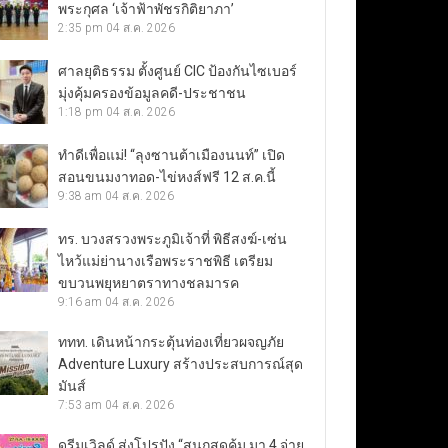
พระกุศล ‘เจ้าฟ้าพัชรกิติยาภา’
2:35 pm
04 ส.ค. 2026
ศาลยุติธรรม ตั้งศูนย์ CIC ป้องกันไซเบอร์
มุ่งคุ้มครองข้อมูลคดี-ประชาชน
1:18 pm
04 ส.ค. 2026
ทำดีเพื่อแม่! “ลุงซานต้าเมืองนนท์” เปิด
สอนขนมงาทอด-ไข่หงส์ฟรี 12 ส.ค.นี้
9:38 am
04 ส.ค. 2026
ทร. บวงสรวงพระภูมิเจ้าที่ พิธีสงฆ์-เซ่น
ไหว้แม่ย่านางเรือพระราชพิธี เตรียม
ขบวนพยุหยาตราทางชลมารค
9:16 am
04 ส.ค. 2026
ททท. เดินหน้ากระตุ้นท่องเที่ยวผจญภัย
Adventure Luxury สร้างประสบการณ์สุด
มันส์
7:53 am
04 ส.ค. 2026
ดรีมเวิลด์ ส่งโปรปัง “สนุกสุดคุ้ม มา 4 จ่าย