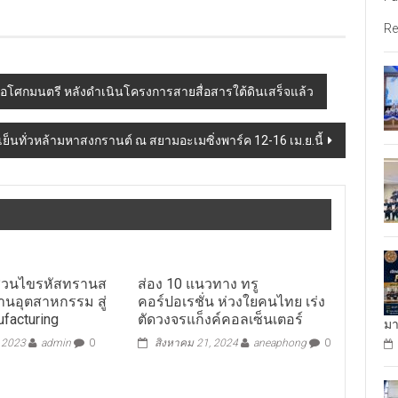
Re
ถ.อโศกมนตรี หลังดำเนินโครงการสายสื่อสารใต้ดินเสร็จแล้ว
ย็นทั่วหล้ามหาสงกรานต์ ณ สยามอะเมซิ่งพาร์ค 12-16 เม.ย.นี้
ล ชวนไขรหัสทรานส
ส่อง 10 แนวทาง ทรู
านอุตสาหกรรม สู่
คอร์ปอเรชั่น ห่วงใยคนไทย เร่ง
facturing
ตัดวงจรแก็งค์คอลเซ็นเตอร์
มา
, 2023
admin
0
สิงหาคม 21, 2024
aneaphong
0