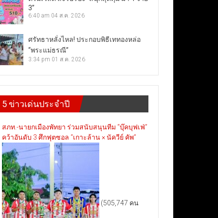
3”
6:40 am
04 ส.ค. 2026
ศรัทธาหลั่งไหล! ประกอบพิธีเททองหล่อ
“พระแม่ธรณี”
3:34 pm
01 ส.ค. 2026
5 ข่าวเด่นประจำปี
สภท.-นายกเมืองพัทยา ร่วมสนับสนุนทีม “บุ๊คบุฟเฟ่”
คว้าอันดับ 3 ศึกฟุตซอล “เกาะล้าน × นัควีย์ คัพ”
(505,747 คน