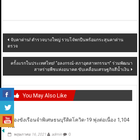
Post
จับคาด่าน! ตำรวจบางใหญ่ รวบโจ๋พกปืนพร้อมกระสุนคาด่าน
ตรวจ
navigation
ครั้งแรกในประเทศไทย! “อลงกรณ์-สภาอุตสาหกรรมฯ” ร่วมพัฒนา
สาหร่ายพืชแห่งอนาคต ขับเคลื่อนเศรษฐกิจสีน้ำเงิน
You May Also Like
ผู้ต้องขังเรือนจำพิเศษธนบุรีติดโควิด-19 พุ่งต่อเนื่อง 1,104
คน
พฤษภาคม 16, 2021
admin
0