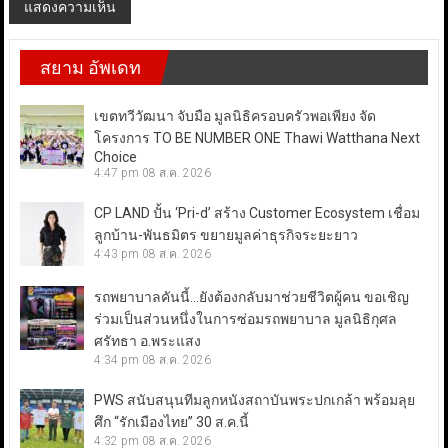
สยาม อัพเดท
เขตทวีวัฒนา จับมือ มูลนิธิครอบครัวพอเพียง จัด
โครงการ TO BE NUMBER ONE Thawi Watthana Next
Choice
4:47 pm
08 ส.ค. 2026
CP LAND ปั้น ‘Pri-d’ สร้าง Customer Ecosystem เชื่อม
ลูกบ้าน-พันธมิตร ขยายมูลค่าธุรกิจระยะยาว
4:43 pm
08 ส.ค. 2026
รถพยาบาลคันนี้…ยังต้องกลับมาช่วยชีวิตผู้คน ขอเชิญ
ร่วมเป็นส่วนหนึ่งในการซ่อมรถพยาบาล มูลนิธิกุศล
ศรัทธา อ.พระแสง
4:34 pm
08 ส.ค. 2026
PWS สนับสนุนทีมลูกหนังสถาบันพระปกเกล้า พร้อมลุย
ศึก “รักเมืองไทย” 30 ส.ค.นี้
4:32 pm
08 ส.ค. 2026