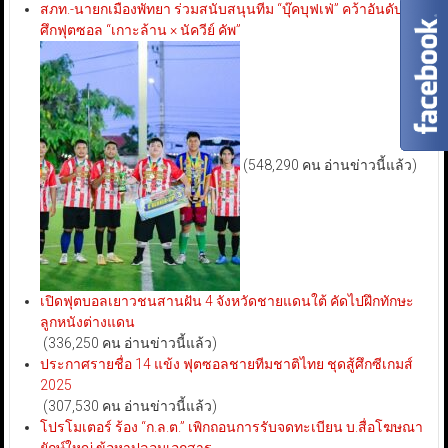
สภท.-นายกเมืองพัทยา ร่วมสนับสนุนทีม “บุ๊คบุฟเฟ่” คว้าอันดับ 3
ศึกฟุตซอล “เกาะล้าน × นัควีย์ คัพ”
(548,290 คน อ่านข่าวนี้แล้ว)
เปิดฟุตบอลเยาวชนสานฝัน 4 จังหวัดชายแดนใต้ คัดไปฝึกทักษะ
ลูกหนังต่างแดน
(336,250 คน อ่านข่าวนี้แล้ว)
ประกาศรายชื่อ 14 แข้ง ฟุตซอลชายทีมชาติไทย ชุดสู้ศึกซีเกมส์
2025
(307,530 คน อ่านข่าวนี้แล้ว)
โปรโมเตอร์ ร้อง “ก.ล.ต.” เพิกถอนการรับจดทะเบียน บ.สื่อโฆษณา