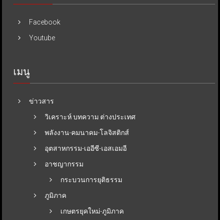
Facebook
Youtube
เมนู
ข่าวสาร
วิเคราะห์ บทความ ต่างประเทศ
พลังงาน-คมนาคม-โลจิสติกส์
อุตสาหกรรม-เออีซี-เอสเอมอี
อาชญากรรม
กระบวนการยุติธรรม
ภูมิภาค
เกษตรยุคใหม่-ภูมิภาค