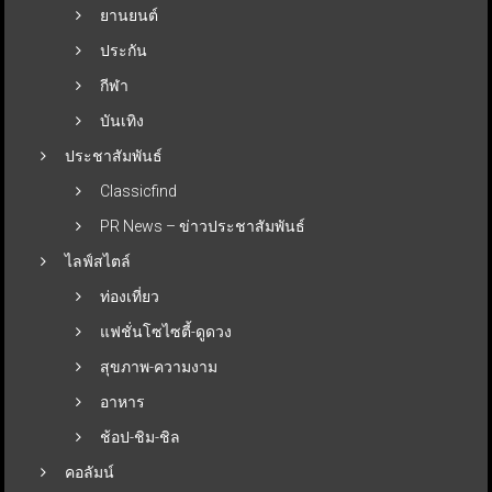
ยานยนต์
ประกัน
กีฬา
บันเทิง
ประชาสัมพันธ์
Classicfind
PR News – ข่าวประชาสัมพันธ์
ไลฟ์สไตล์
ท่องเที่ยว
แฟชั่นโซไซตี้-ดูดวง
สุขภาพ-ความงาม
อาหาร
ช้อป-ชิม-ชิล
คอลัมน์