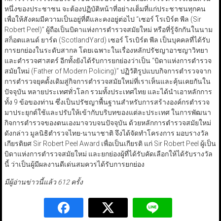
หนึ่งของประชาชน จะต้องปฏิบัติหน้าที่อย่างเต็มที่แก่ประชาชนทุกคน
เพื่อให้สังคมมีความเป็นอยู่ที่ดีและคงอยู่ต่อไป “เซอร์ โรเบิร์ต พีล (Sir
Robert Peel)” ผู้ถือเป็นบิดาแห่งการตำรวจสมัยใหม่ หรือที่รู้จักกันในนาม
สก็อตแลนด์ ยาร์ด (ScotlandYard) เซอร์ โรเบิร์ต พีล เป็นบุคคลที่ได้รับ
การยกย่องในระดับสากล โดยเฉพาะในเรื่องหลักปรัชญาอาชญาวิทยา
และตำรวจศาสตร์ อีกทั้งยังได้รับการยกย่องว่าเป็น “บิดาแห่งการตำรวจ
สมัยใหม่ (Father of Modern Policing)” ปฏิวัติรูปแบบกิจการตำรวจจาก
การตำรวจยุคดั้งเดิมสู่กิจการตำรวจสมัยใหม่ที่เราเห็นและคุ้นเคยกันใน
ปัจจุบัน หลายประเทศทั่วโลก รวมทั้งประเทศไทย และได้นำเอาหลักการ
ทั้ง 9 ข้อของท่าน ซึ่งเป็นปรัชญาพื้นฐานสำหรับการสร้างองค์กรตำรวจ
มาประยุกต์ใช้และปรับให้เข้ากับบริบทของแต่ละประเทศ ในการพัฒนา
กิจการตำรวจของตนเองมาจวบจนปัจจุบัน ด้วยหลักการตำรวจสมัยใหม่
ดังกล่าว มูลนิธิตำรวจไทย-นานาชาติ จึงได้จัดทำโครงการ มอบรางวัล
เกียรติยศ Sir Robert Peel Award เพื่อเป็นเกียรติ แก่ Sir Robert Peel ผู้เป็น
บิดาแห่งการตำรวจสมัยใหม่ และยกย่องผู้ที่ได้รับคัดเลือกให้ได้รับรางวัล
นี้ ว่าเป็นผู้มีผลงานดีเด่นสมควรได้รับการยกย่อง
มีผู้อ่านข่าวนี้แล้ว 612 ครั้ง