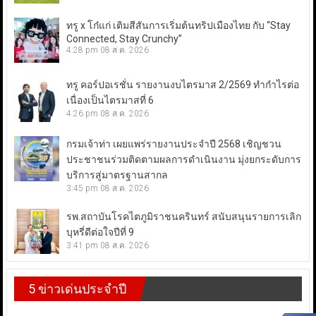
ทรู x โก๋แก่ เติมสีสันการเริ่มต้นทริปเมืองไทย กับ “Stay
Connected, Stay Crunchy”
4:28 pm
08 ส.ค. 2026
ทรู คอร์ปอเรชั่น รายงานงบไตรมาส 2/2569 ทำกำไรต่อ
เนื่องเป็นไตรมาสที่ 6
4:26 pm
08 ส.ค. 2026
กรมเจ้าท่า เผยแพร่รายงานประจำปี 2568 เชิญชวน
ประชาชนร่วมติดตามผลการดำเนินงาน มุ่งยกระดับการ
บริการสู่มาตรฐานสากล
3:45 pm
08 ส.ค. 2026
รพ.สถาบันโรคไตภูมิราชนครินทร์ สนับสนุนรายการเลิก
บุหรี่ดีต่อใจปีที่ 9
3:41 pm
08 ส.ค. 2026
5 ข่าวเด่นประจำปี