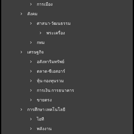
การเมือง
สังคม
ศาสนา-วัฒนธรรม
พระเครื่อง
กทม
เศรษฐกิจ
อสังหาริมทรัพย์
ตลาด-ซีเอสอาร์
หุ้น-กองทุนรวม
การเงิน การธนาคาร
ขายตรง
การศึกษา เทคโนโลยี
ไอที
พลังงาน