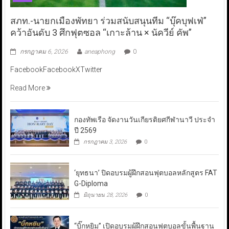
สภท.-นายกเมืองพัทยา ร่วมสนับสนุนทีม “บุ๊คบุฟเฟ่”
คว้าอันดับ 3 ศึกฟุตซอล “เกาะล้าน × นัควีย์ คัพ”
กรกฎาคม 6, 2026
aneaphong
0
FacebookFacebookXTwitter
Read More
กองทัพเรือ จัดงานวันเกียรติยศกีฬานาวี ประจำ
ปี 2569
กรกฎาคม 3, 2026
0
‘ยุทธนา’ ปิดอบรมผู้ฝึกสอนฟุตบอลหลักสูตร FAT
G-Diploma
มิถุนายน 28, 2026
0
“บิ๊กหยิม” เปิดอบรมผู้ฝึกสอนฟุตบอลขั้นพื้นฐาน