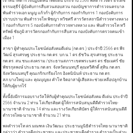
เจ้าหน้าที่ตำรวจปฏิบัติหน้าที่ดีเด่น ประจำปี 2566 พลตำรวจตรี ธีรเดช
ธรรมสุธีร์ ผู้บังคับการสืบสวนสอบสวน กองบัญชาการตำรวจนครบาล
พันตำรวจเอก มนูญ แก้วก่ำ ผู้กำกับการ กองกำกับการ 1 กองบังคับการ
ปราบปราม พันตำรวจโท พิชญา ทวิชศรี สารวัตรสถานีตำรวจทางหลวง
1 กองกำกับการ 5 กองบังคับการตำรวจทางหลวง และ พันตำรวจโท ทวี
ทรัพย์ ชัยภูมิ สารวัตรกองกำกับการสืบสวน กองบังคับการตรวจคนเข้า
เมือง 1
สาขา ผู้ทำคุณประโยชน์ต่อสังคมดีเด่น (กต.ตร.) ประจำปี 2566 ดร.พีร
วัฒน์ สุรเศรษฐ ประธาน กต.ตร. บก.น.1 ดร.ธัชวิน สุรเศรษฐ ประธาน
กต.ตร. สน.ชนะสงคราม /ประธานสภาฯ เขตพระนคร ดร.ชัยเมศร์ ชัย
พัชรกุลพงษ์ ประธาน กต.ตร. จังหวัดนนทบุรี คุณทวีศักดิ์ สุทิน กต.ตร.
จังหวัดนนทบุรี คุณเกริกเกรียงไกร อิงคนินันท์ ประธาน กต.ตร.
สภ.บางใหญ่ และ คุณบุญยง คำโท จิตอาสาผู้เสียสละช่วยเหลือปลูกบ้าน
ให้กับผู้ยากไร้
ทั้งนี้ยังมีการมอบรางวัลให้กับผู้ทำคุณประโยชน์ต่อสังคม ดีเด่น ประจำปี
2566 จำนวน 2 ท่าน โล่เกียรติยศ ผู้ให้การสนับสนุนดีดีตำรวจไทย-
นานาชาติ จำนวน 14 ท่าน และรางวัลเกียรติบัตร ผู้ให้การสนับสนุนดีดี
ตำรวจไทย-นานาชาติ จำนวน 21 ท่าน
พลตำรวจโท ดร.มณฑล เงินวัฒนะ ประธานมูนิธิตำรวจไทย-นานาชาติ
กล่าวว่า ตำรวจคือประชาชน และประชาชนคือตำรวจ ตำรวจเป็นส่วน