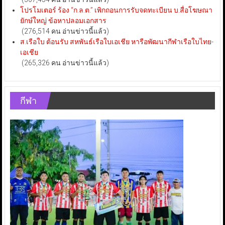
โปรโมเตอร์ ร้อง “ก.ล.ต.” เพิกถอนการรับจดทะเบียน บ.สื่อโฆษณา
ยักษ์ใหญ่ ข้อหาปลอมเอกสาร
(276,514 คน อ่านข่าวนี้แล้ว)
ส.เรือใบ ต้อนรับ สหพันธ์เรือใบเอเชีย หารือพัฒนากีฬาเรือใบไทย-
เอเชีย
(265,326 คน อ่านข่าวนี้แล้ว)
กีฬา