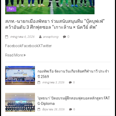
กีฬา
สภท.-นายกเมืองพัทยา ร่วมสนับสนุนทีม “บุ๊คบุฟเฟ่”
คว้าอันดับ 3 ศึกฟุตซอล “เกาะล้าน × นัควีย์ คัพ”
กรกฎาคม 6, 2026
aneaphong
0
FacebookFacebookXTwitter
Read More
กองทัพเรือ จัดงานวันเกียรติยศกีฬานาวี ประจำ
ปี 2569
กรกฎาคม 3, 2026
0
‘ยุทธนา’ ปิดอบรมผู้ฝึกสอนฟุตบอลหลักสูตร FAT
G-Diploma
มิถุนายน 28, 2026
0