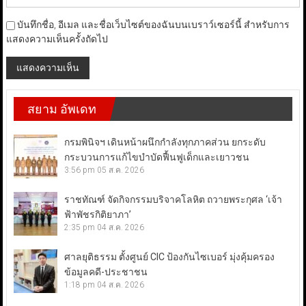
บันทึกชื่อ, อีเมล และชื่อเว็บไซต์ของฉันบนเบราว์เซอร์นี้ สำหรับการ
แสดงความเห็นครั้งถัดไป
สยาม อัพเดท
กรมพินิจฯ เดินหน้าผนึกกำลังทุกภาคส่วน ยกระดับ
กระบวนการแก้ไขบำบัดฟื้นฟูเด็กและเยาวชน
3:56 pm
05 ส.ค. 2026
ราชทัณฑ์ จัดกิจกรรมบริจาคโลหิต ถวายพระกุศล ‘เจ้า
ฟ้าพัชรกิติยาภา’
2:35 pm
04 ส.ค. 2026
ศาลยุติธรรม ตั้งศูนย์ CIC ป้องกันไซเบอร์ มุ่งคุ้มครอง
ข้อมูลคดี-ประชาชน
1:18 pm
04 ส.ค. 2026