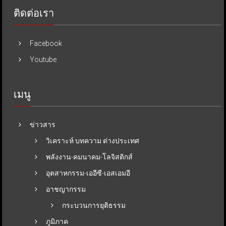
ติดต่อเรา
Facebook
Youtube
เมนู
ข่าวสาร
วิเคราะห์ บทความ ต่างประเทศ
พลังงาน-คมนาคม-โลจิสติกส์
อุตสาหกรรม-เออีซี-เอสเอมอี
อาชญากรรม
กระบวนการยุติธรรม
ภูมิภาค