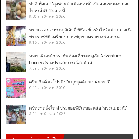
ทำดีเพื่อแม่! “ลุงซานต้าเมืองนนท์” เปิดสอนขนมงาทอด-
ไข่หงส์ฟรี 12 ส.ค.นี้
9:38 am
04 ส.ค. 2026
ทร. บวงสรวงพระภูมิเจ้าที่ พิธีสงฆ์-เซ่นไหว้แม่ย่านางเรือ
พระราชพิธี เตรียมขบวนพยุหยาตราทางชลมารค
9:16 am
04 ส.ค. 2026
ททท. เดินหน้ากระตุ้นท่องเที่ยวผจญภัย Adventure
Luxury สร้างประสบการณ์สุดมันส์
7:53 am
04 ส.ค. 2026
ดรีมเวิลด์ ส่งโปรปัง “สนุกสุดคุ้ม มา 4 จ่าย 3”
6:40 am
04 ส.ค. 2026
ศรัทธาหลั่งไหล! ประกอบพิธีเททองหล่อ “พระแม่ธรณี”
3:34 pm
01 ส.ค. 2026