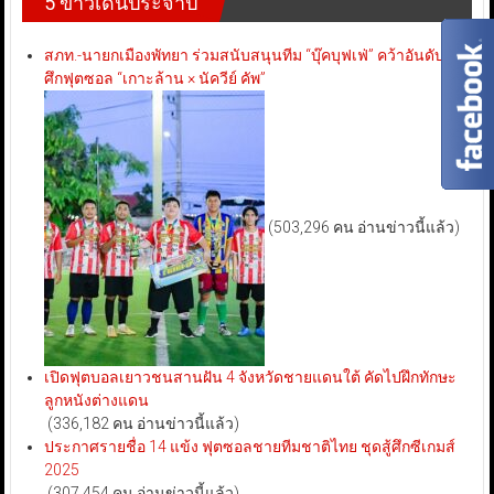
5 ข่าวเด่นประจำปี
สภท.-นายกเมืองพัทยา ร่วมสนับสนุนทีม “บุ๊คบุฟเฟ่” คว้าอันดับ 3
ศึกฟุตซอล “เกาะล้าน × นัควีย์ คัพ”
(503,296 คน อ่านข่าวนี้แล้ว)
เปิดฟุตบอลเยาวชนสานฝัน 4 จังหวัดชายแดนใต้ คัดไปฝึกทักษะ
ลูกหนังต่างแดน
(336,182 คน อ่านข่าวนี้แล้ว)
ประกาศรายชื่อ 14 แข้ง ฟุตซอลชายทีมชาติไทย ชุดสู้ศึกซีเกมส์
2025
(307,454 คน อ่านข่าวนี้แล้ว)