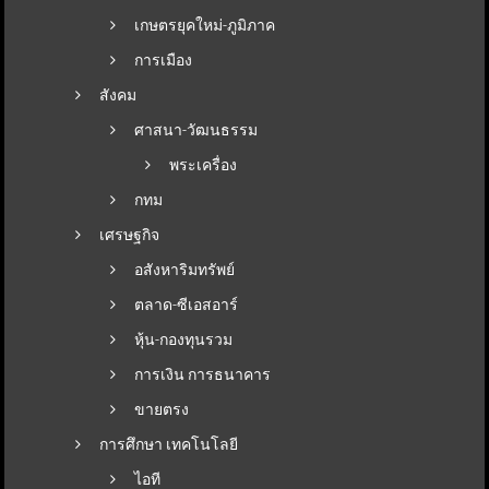
เกษตรยุคใหม่-ภูมิภาค
การเมือง
สังคม
ศาสนา-วัฒนธรรม
พระเครื่อง
กทม
เศรษฐกิจ
อสังหาริมทรัพย์
ตลาด-ซีเอสอาร์
หุ้น-กองทุนรวม
การเงิน การธนาคาร
ขายตรง
การศึกษา เทคโนโลยี
ไอที