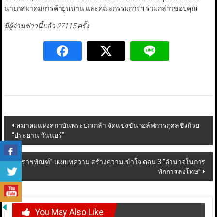
นายกสมาคมการค้ายูนนาน และคณะกรรมการฯ ร่วมกล่าวขอบคุณ
มีผู้อ่านข่าวนี้แล้ว 27115 ครั้ง
Post
สมาคมแห่งสถาบันพระปกเกล้า จัดแข่งขันกอล์ฟการกุศลชิงถ้วย
“ประธาน วันนอร์”
navigation
“ราชทัณฑ์” เผยบทความ สร้างความเข้าใจ ตอน 3 “อำนาจในการ
พักการลงโทษ”
You May Also Like