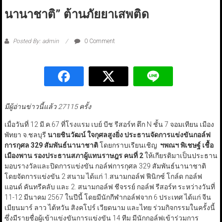
นานาชาติ” ต้านภัยยาเสพติด
Posted By: admin
0 Comment
มีผู้อ่านข่าวนี้แล้ว 27115 ครั้ง
เมื่อวันที่ 12 มี.ค.67 ที่โรงแรม เบย์ บีช รีสอร์ท ตึก N ชั้น 7 จอมเทียน เมือง
พัทยา จ.ชลบุรี
นายชินวัฒน์ ใจกุศลสูงยิ่ง ประธานจัดการแข่งขันกอล์ฟ
การกุศล 329 สัมพันธ์นานาชาติ
โดยกราบเรียนเชิญ
ฯพณฯ พิเชษฐ์ เชื้อ
เมืองพาน รองประธานสภาผู้แทนราษฎร คนที่ 2
ให้เกียรติมาเป็นประธาน
มอบรางวัลและปิดการแข่งขัน กอล์ฟการกุศล 329 สัมพันธ์นานาชาติ
โดยจัดการแข่งขัน 2 สนาม ได้แก่ 1.สนามกอล์ฟ ฟีนิกซ์ โกล์ด กอล์ฟ
แอนด์ คันทรีคลับ และ 2. สนามกอล์ฟ ชีจรรย์ กอล์ฟ รีสอร์ท ระหว่างวันที่
11-12 มีนาคม 2567 ในปีนี้ โดยมีนักกีฬากอล์ฟจาก 6 ประเทศ ได้แก่ จีน
เมียนมาร์ ลาว ไต้หวัน สิงคโปร์ เวียดนาม และไทย ร่วมกิจกรรมในครั้งนี้
ซึ่งมีรายชื่อผู้เข้าแข่งขันการแข่งขัน 14 ทีม มีนักกอล์ฟเข้าร่วมการ