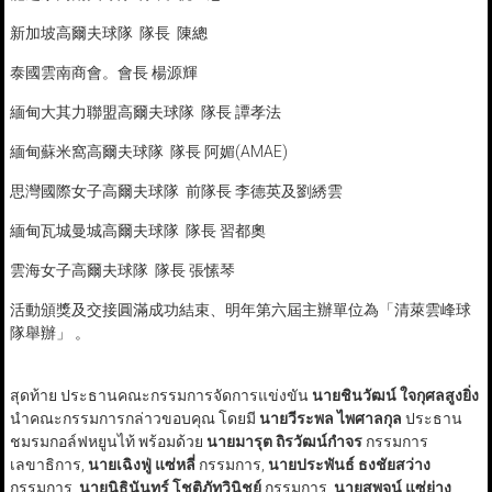
新加坡高爾夫球隊 隊長 陳總
泰國雲南商會。會長 楊源輝
緬甸大其力聯盟高爾夫球隊 隊長 譚孝法
緬甸蘇米窩高爾夫球隊 隊長 阿媚(AMAE)
思灣國際女子高爾夫球隊 前隊長 李德英及劉綉雲
緬甸瓦城曼城高爾夫球隊 隊長 習都奧
雲海女子高爾夫球隊 隊長 張愫琴
活動頒獎及交接圓滿成功結束、明年第六屆主辦單位為「清萊雲峰球
隊舉辦」 。
สุดท้าย ประธานคณะกรรมการจัดการแข่งขัน
นายชินวัฒน์ ใจกุศลสูงยิ่ง
นำคณะกรรมการกล่าวขอบคุณ โดยมี
นายวีระพล ไพศาลกุล
ประธาน
ชมรมกอล์ฟหยูนไท้ พร้อมด้วย
นายมารุต ถิรวัฒน์กำจร
กรรมการ
เลขาธิการ,
นายเฉิงฟู่ แซ่หลี่
กรรมการ,
นายประพันธ์ ธงชัยสว่าง
กรรมการ,
นายนิธินันทร์ โชติภัทวินิชย์
กรรมการ,
นายสุพจน์ แซ่ย่าง