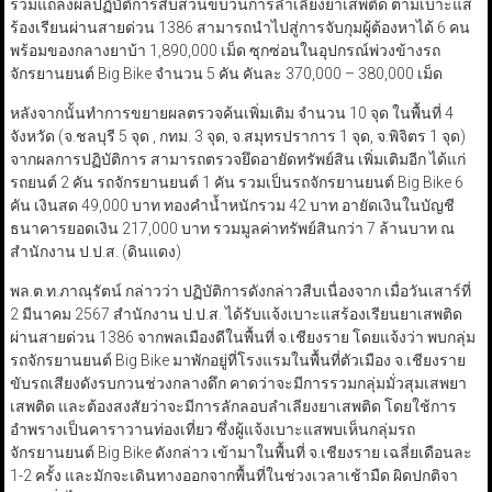
ร่วมแถลงผลปฏิบัติการสืบสวนขบวนการลำเลียงยาเสพติด ตามเบาะแส
ร้องเรียนผ่านสายด่วน 1386 สามารถนำไปสู่การจับกุมผู้ต้องหาได้ 6 คน
พร้อมของกลางยาบ้า 1,890,000 เม็ด ซุกซ่อนในอุปกรณ์พ่วงข้างรถ
จักรยานยนต์ Big Bike จำนวน 5 คัน คันละ 370,000 – 380,000 เม็ด
หลังจากนั้นทำการขยายผลตรวจค้นเพิ่มเติม จำนวน 10 จุด ในพื้นที่ 4
จังหวัด (จ.ชลบุรี 5 จุด , กทม. 3 จุด, จ.สมุทรปราการ 1 จุด, จ.พิจิตร 1 จุด)
จากผลการปฏิบัติการ สามารถตรวจยึดอายัดทรัพย์สิน เพิ่มเติมอีก ได้แก่
รถยนต์ 2 คัน รถจักรยานยนต์ 1 คัน รวมเป็นรถจักรยานยนต์ Big Bike 6
คัน เงินสด 49,000 บาท ทองคำน้ำหนักรวม 42 บาท อายัดเงินในบัญชี
ธนาคารยอดเงิน 217,000 บาท รวมมูลค่าทรัพย์สินกว่า 7 ล้านบาท ณ
สำนักงาน ป.ป.ส. (ดินแดง)
พล.ต.ท.ภาณุรัตน์ กล่าวว่า ปฏิบัติการดังกล่าวสืบเนื่องจาก เมื่อวันเสาร์ที่
2 มีนาคม 2567 สำนักงาน ป.ป.ส. ได้รับแจ้งเบาะแสร้องเรียนยาเสพติด
ผ่านสายด่วน 1386 จากพลเมืองดีในพื้นที่ จ.เชียงราย โดยแจ้งว่า พบกลุ่ม
รถจักรยานยนต์ Big Bike มาพักอยู่ที่โรงแรมในพื้นที่ตัวเมือง จ.เชียงราย
ขับรถเสียงดังรบกวนช่วงกลางดึก คาดว่าจะมีการรวมกลุ่มมั่วสุมเสพยา
เสพติด และต้องสงสัยว่าจะมีการลักลอบลำเลียงยาเสพติด โดยใช้การ
อำพรางเป็นคาราวานท่องเที่ยว ซึ่งผู้แจ้งเบาะแสพบเห็นกลุ่มรถ
จักรยานยนต์ Big Bike ดังกล่าว เข้ามาในพื้นที่ จ.เชียงราย เฉลี่ยเดือนละ
1-2 ครั้ง และมักจะเดินทางออกจากพื้นที่ในช่วงเวลาเช้ามืด ผิดปกติจา