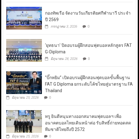
กองทัพเรือ จัดงานวันเกียรติยศกีฬานาวี ประจำ
ปี 2569
กรกฎาคม 3, 2026
0
‘ยุทธนา’ ปิดอบรมผู้ฝึกสอนฟุตบอลหลักสูตร FAT
G-Diploma
มิถุนายน 28, 2026
0
“บิ๊กหยิม” เปิดอบรมผู้ฝึกสอนฟุตบอลขั้นพื้นฐาน
FAT G Diploma ยกระดับโค้ชไทยสู่มาตรฐาน FA
Thailand
มิถุนายน 25, 2026
0
ทรู ยินดีหนุนทางออกสมาคมฟุตบอลฯ เพื่อ
อนาคตบอลไทยเดินหน้าต่อ รับสิทธิ์ถ่ายทอดสด
ทีมชาติไทยถึงปี 2572
มิถุนายน 25, 2026
0