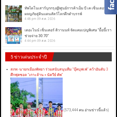
ทัพไดโนเสาร์บุกกรุง@ศูนย์การค้าเอ็ม บี เค เซ็นเตอร์
ผจญภัยสู่ดินแดนสัตว์โลกดึกดำบรรพ์
4:48 pm
09 ส.ค. 2026
เดอะไนน์ เซ็นเตอร์ ติวานนท์ จัดแคมเปญพิเศษ “มื้อนี้เรา
ช่วยจ่าย 30:70”
4:44 pm
09 ส.ค. 2026
5 ข่าวเด่นประจำปี
สภท.-นายกเมืองพัทยา ร่วมสนับสนุนทีม “บุ๊คบุฟเฟ่” คว้าอันดับ 3
ศึกฟุตซอล “เกาะล้าน × นัควีย์ คัพ”
(573,444 คน อ่านข่าวนี้แล้ว)