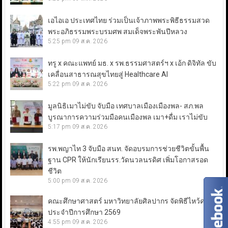
เอไอเอ ประเทศไทย ร่วมเป็นเจ้าภาพพระพิธีธรรมสวด
พระอภิธรรมพระบรมศพ สมเด็จพระพันปีหลวง
5:25 pm
09 ส.ค. 2026
ทรู x คณะแพทย์ มธ. x รพ.ธรรมศาสตร์ฯ x เอ้ก ดิจิทัล ขับ
เคลื่อนสาธารณสุขไทยสู่ Healthcare AI
5:22 pm
09 ส.ค. 2026
มูลนิธิเมาไม่ขับ จับมือ เทศบาลเมืองเมืองพล- สภ.พล
บูรณาการความร่วมมือคนเมืองพล เมา+ดื่ม เราไม่ขับ
5:17 pm
09 ส.ค. 2026
รพ.พญาไท 3 จับมือ สนท. จัดอบรมการช่วยชีวิตขั้นพื้น
ฐาน CPR ให้นักเรียนรร.วัดนวลนรดิศ เพิ่มโอกาสรอด
ชีวิต
5:00 pm
09 ส.ค. 2026
คณะศึกษาศาสตร์ มหาวิทยาลัยศิลปากร จัดพิธีไหว้ครู
ประจำปีการศึกษา 2569
4:55 pm
09 ส.ค. 2026