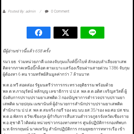
Posted By: admin
0 Comment
มีผู้อ่านข่าวนี้แล้ว 658 ครั้ง
รมว.ยธ. ร่วมหน่วยภาคี แถลงจับกุมแก็งค์บิ๊กไบท์ ลักลอบลำเลียงยาเสพ
ติดจากภาคเหนือบิ๊กล็อต ตามเบาะแสร้องเรียนผ่านสายด่วน 1386 จับกุม
ผู้ต้องหา 6 คน รวมทรัพย์สินมูลค่ากว่า 7 ล้านบาท
พ.ต.อ.ทวี สอดส่อง รัฐมนตรีว่าการกระทรวงยุติธรรม พร้อมด้วย
พล.ต.ท.ภาณุรัตน์ หลักบุญ เลขาธิการ ป.ป.ส. พล.ต.ต.อดิศ เจริญสวัสดิ์ ผู้
บังคับการปราบปรามยาเสพติด 3 กองบัญชาการตำรวจปราบปรามยา
เสพติด นายปฤณ เมฆานันท์ ผู้อำนวยการสำนักปราบปรามยาเสพติด
สำนักงาน ป.ป.ส. พล.ต.สมจริง กอรี รอง ผบ.นบ.ยส.35/รอง ผอ.ศอ.ปส.ชน.
พ.ต.อ.พัสกร ธวัชเชียงกุล ผู้กำกับการสืบสวนตำรวจภูธรจังหวัดเชียงราย
พ.อ.สุชาติ ไวติดต่อ หน่วยข่าวกรองทางทหาร ศูนย์ปฏิบัติการกองทัพบก
น.ท.จักรกฤษณ์ นาคเทวัญ สำนักปฏิบัติการ กรมยุทธการทหารเรือ เข้า