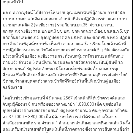
กบุคลทั่วไป
พล.ต.ท.ภาณุรัตน์ ได้สั่งการให้ นายปฤณ เมฆานันท์ ผู้อำนวยการสำนัก
ปราบปรามยาเสพติด มอบหมายเจ้าหน้าที่ส่วนปฏิบัติการข่าวและปราบ
ปรามยาเสพติด 2 (จ.เชียงราย) ร่วมกับ นบ.ยส.35, ฝขว.ศปก.ทบ.,
กก.สส.ภ.จว.เชียงราย, บก.ปส.3 บช.ปส., ขกท.กกล.ผาเมือง, บก.สส.ภ.5, ชุด
สกัดกั้นยาเสพติด ภ.5 ชุดปฏิบัติการ ศอ.ปส.ทร. และ ขกท.ศปก.ทภ.3 ปฏิบัติ
การสืบสวนพิสูจน์ทราบข้อเท็จจริงตามเบาะแสร้องเรียน โดยเจ้าหน้าที่
ชุดปฏิบัติการกระจายกำลังค้นหากลุ่มรถจักรยานยนต์ Big Bike ต้องสงสัย
บริเวณพื้นที่ อ.เมือง จ.เชียงราย กระทั่งพบกลุ่มรถจักรยานยนต์ลักษณะ
ตามแจ้ง จำนวน 6 คัน มีชายวัยรุ่นและชายวัยกลางคน เป็นผู้ขับขี่ รถ
จักรยานยนต์ Big Bike ลักษณะมีโครงเหล็กพร้อมติดตั้งกล่องบรรทุก
สิ่งของ ซึ่งเป็นสิ่งบ่งชี้ต้องสงสัย เจ้าหน้าที่จึงติดตามพฤติการณ์อย่างใกล้
ชิด พบว่ากลุ่มบุคคลดังกล่าวเข้าพักที่รีสอร์ตในพื้นที่ ต.บ้านดู่ อ.เมือง
จ.เชียงราย
โดยในช่วงเช้าของวันที่ 4 มีนาคม 2567 เจ้าหน้าที่ได้เข้าตรวจค้นและ
จับกุมผู้ต้องหา 6 คน พร้อมของกลางยาบ้า 1,890,000 เม็ด ซุกซ่อนใน
อุปกรณ์พ่วงข้างรถจักรยานยนต์ Big Bike จำนวน 5 คัน ซุกซ่อนยาบ้าคัน
ละ 370,000 – 380,000 เม็ด ผู้ต้องหาให้การว่าได้รับค่าจ้างในการ
ลำเลียงยาเสพติด รวมจำนวน 1 ล้านบาท ลำเลียงยาเสพติดมาแล้ว 3 ครั้ง
และเตรียมนำยาเสพติดไปส่งในพื้นที่ภาคกลาง ซึ่งจากการสืบสวนเชื่อว่า