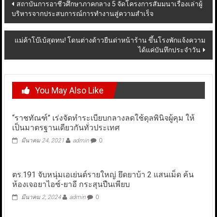
Post
สถาบันการอาชีวศึกษาภาคกลาง 5 จัดโครงการสัมมนาเรื่องเล่าผู้
บริหารจากประสบการณ์การทำงานสู่ความสำเร็จ
navigation
แม่ค้าโบ๊เบ้สุดทน! โดนต่างด้าวยืนด่าหน้าร้าน ขึ้นโรงพักแจ้งความ
ได้แค่บันทึกประจำวัน
You May Also Like
“ราชทัณฑ์” เร่งจัดทำระเบียบกลางลดใช้ดุลพินิจผู้คุม ให้
เป็นมาตรฐานเดียวกันทั่วประเทศ
มีนาคม 24, 2021
admin
0
ตร.191 จับหนุ่มเอเย่นต์รายใหญ่ ยึดยาบ้า 2 แสนเม็ด ค้น
ห้องเจอยาไอซ์-ยาอี กระสุนปืนเพียบ
มีนาคม 2, 2024
admin
0