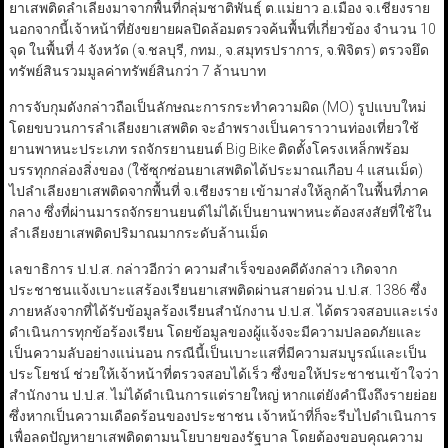
ยาเสพติดลำเลียงมาจากพื้นที่กลุ่มชาติพันธุ์ ต.แม่ยาว อ.เมือง จ.เชียงราย
นอกจากนี้เจ้าหน้าที่ยังขยายผลปิดล้อมตรวจค้นพื้นที่เกี่ยวข้อง จำนวน 10
จุด ในพื้นที่ 4 จังหวัด (จ.ชลบุรี, กทม., จ.สมุทรปราการ, จ.พิจิตร) ตรวจยึด
ทรัพย์สินรวมมูลค่าทรัพย์สินกว่า 7 ล้านบาท
การจับกุมดังกล่าวถือเป็นลักษณะการกระทำความผิด (MO) รูปแบบใหม่
โดยขบวนการลำเลียงยาเสพติด จะอำพรางเป็นคาราวานท่องเที่ยวใช้
ยานพาหนะประเภท รถจักรยานยนต์ Big Bike ติดตั้งโครงเหล็กพร้อม
บรรทุกกล่องสิ่งของ (ใช้ซุกซ่อนยาเสพติดได้ประมาณเกือบ 4 แสนเม็ด)
ไปลำเลียงยาเสพติดจากพื้นที่ จ.เชียงราย เข้ามาส่งให้ลูกค้าในพื้นที่ภาค
กลาง ซึ่งที่ผ่านมารถจักรยานยนต์ไม่ได้เป็นยานพาหนะต้องสงสัยที่ใช้ใน
ลำเลียงยาเสพติดปริมาณมากระดับล้านเม็ด
เลขาธิการ ป.ป.ส. กล่าวอีกว่า ความสำเร็จของคดีดังกล่าว เกิดจาก
ประชาชนแจ้งเบาะแสร้องเรียนยาเสพติดผ่านสายด่วน ป.ป.ส. 1386 ซึ่ง
ภายหลังจากที่ได้รับข้อมูลร้องเรียนสำนักงาน ป.ป.ส. ได้ตรวจสอบและเร่ง
ดำเนินการทุกข้อร้องเรียน โดยข้อมูลของผู้แจ้งจะมีความปลอดภัยและ
เป็นความลับอย่างแน่นอน กรณีนี้เป็นเบาะแสที่มีความสมบูรณ์และเป็น
ประโยชน์ ช่วยให้เจ้าหน้าที่ตรวจสอบได้เร็ว ซึ่งขอให้ประชาชนเข้าใจว่า
สำนักงาน ป.ป.ส. ไม่ได้ดำเนินการแต่รายใหญ่ หากแต่ยังคำนึงถึงรายย่อย
ซึ่งหากเป็นความเดือดร้อนของประชาชน เจ้าหน้าที่ก็จะรีบไปดำเนินการ
เพื่อลดปัญหายาเสพติดตามนโยบายของรัฐบาล โดยต้องขอบคุณความ