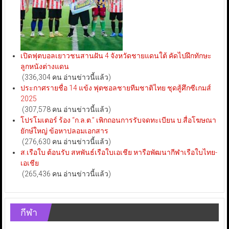
เปิดฟุตบอลเยาวชนสานฝัน 4 จังหวัดชายแดนใต้ คัดไปฝึกทักษะ
ลูกหนังต่างแดน
(336,304 คน อ่านข่าวนี้แล้ว)
ประกาศรายชื่อ 14 แข้ง ฟุตซอลชายทีมชาติไทย ชุดสู้ศึกซีเกมส์
2025
(307,578 คน อ่านข่าวนี้แล้ว)
โปรโมเตอร์ ร้อง “ก.ล.ต.” เพิกถอนการรับจดทะเบียน บ.สื่อโฆษณา
ยักษ์ใหญ่ ข้อหาปลอมเอกสาร
(276,630 คน อ่านข่าวนี้แล้ว)
ส.เรือใบ ต้อนรับ สหพันธ์เรือใบเอเชีย หารือพัฒนากีฬาเรือใบไทย-
เอเชีย
(265,436 คน อ่านข่าวนี้แล้ว)
กีฬา