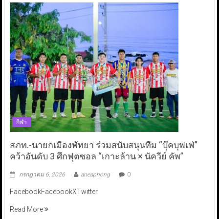
กีฬา
สภท.-นายกเมืองพัทยา ร่วมสนับสนุนทีม “บุ๊คบุฟเฟ่”
คว้าอันดับ 3 ศึกฟุตซอล “เกาะล้าน × นัควีย์ คัพ”
กรกฎาคม 6, 2026
aneaphong
0
FacebookFacebookXTwitter
Read More