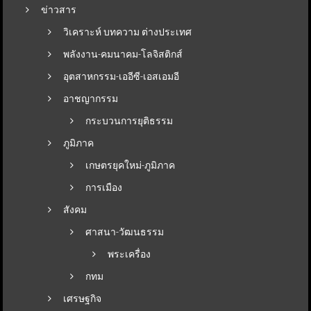
ข่าวสาร
วิเคราะห์ บทความ ต่างประเทศ
พลังงาน-คมนาคม-โลจิสติกส์
อุตสาหกรรม-เออีซี-เอสเอมอี
อาชญากรรม
กระบวนการยุติธรรม
ภูมิภาค
เกษตรยุคใหม่-ภูมิภาค
การเมือง
สังคม
ศาสนา-วัฒนธรรม
พระเครื่อง
กทม
เศรษฐกิจ