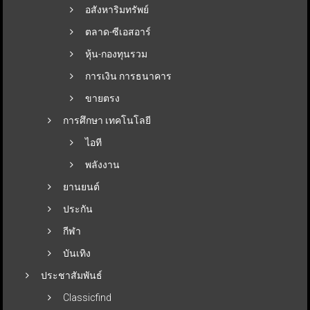
อสังหาริมทรัพย์
ตลาด-ซีเอสอาร์
หุ้น-กองทุนรวม
การเงิน การธนาคาร
ขายตรง
การศึกษา เทคโนโลยี
ไอที
พลังงาน
ยานยนต์
ประกัน
กีฬา
บันเทิง
ประชาสัมพันธ์
Classicfind