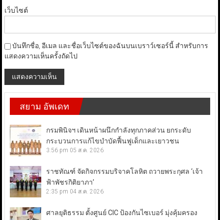
เว็บไซต์
บันทึกชื่อ, อีเมล และชื่อเว็บไซต์ของฉันบนเบราว์เซอร์นี้ สำหรับการ
แสดงความเห็นครั้งถัดไป
สยาม อัพเดท
กรมพินิจฯ เดินหน้าผนึกกำลังทุกภาคส่วน ยกระดับ
กระบวนการแก้ไขบำบัดฟื้นฟูเด็กและเยาวชน
3:56 pm
05 ส.ค. 2026
ราชทัณฑ์ จัดกิจกรรมบริจาคโลหิต ถวายพระกุศล ‘เจ้า
ฟ้าพัชรกิติยาภา’
2:35 pm
04 ส.ค. 2026
ศาลยุติธรรม ตั้งศูนย์ CIC ป้องกันไซเบอร์ มุ่งคุ้มครอง