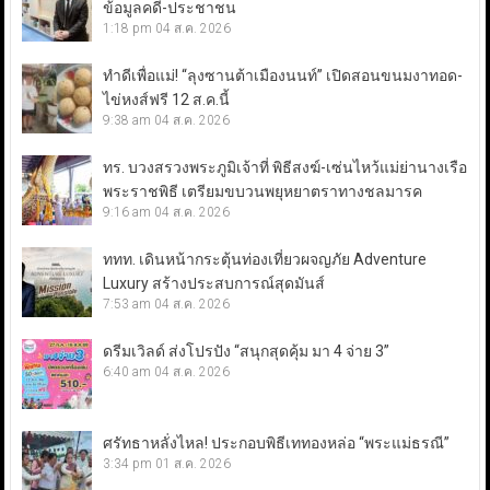
ข้อมูลคดี-ประชาชน
1:18 pm
04 ส.ค. 2026
ทำดีเพื่อแม่! “ลุงซานต้าเมืองนนท์” เปิดสอนขนมงาทอด-
ไข่หงส์ฟรี 12 ส.ค.นี้
9:38 am
04 ส.ค. 2026
ทร. บวงสรวงพระภูมิเจ้าที่ พิธีสงฆ์-เซ่นไหว้แม่ย่านางเรือ
พระราชพิธี เตรียมขบวนพยุหยาตราทางชลมารค
9:16 am
04 ส.ค. 2026
ททท. เดินหน้ากระตุ้นท่องเที่ยวผจญภัย Adventure
Luxury สร้างประสบการณ์สุดมันส์
7:53 am
04 ส.ค. 2026
ดรีมเวิลด์ ส่งโปรปัง “สนุกสุดคุ้ม มา 4 จ่าย 3”
6:40 am
04 ส.ค. 2026
ศรัทธาหลั่งไหล! ประกอบพิธีเททองหล่อ “พระแม่ธรณี”
3:34 pm
01 ส.ค. 2026