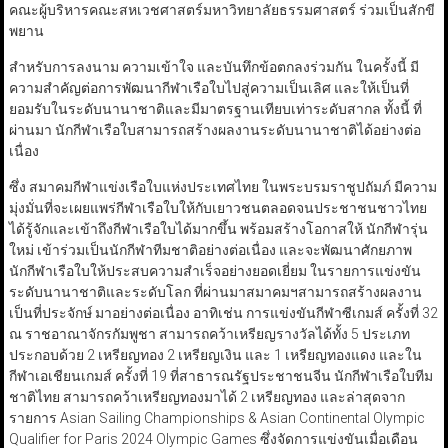
คณะผู้บริหารคณะสหเวชศาสตร์มหาวิทยาลัยธรรมศาสตร์ ร่วมเป็นสักขี
พยาน
สำหรับการลงนาม ความเข้าใจ และบันทึกข้อตกลงร่วมกัน ในครั้งนี้ มี
ความสำคัญต่อการพัฒนากีฬาเรือใบไปสู่ความเป็นเลิศ และให้เป็นที่
ยอมรับในระดับนานาชาติและมีมาตรฐานเทียบเท่าระดับสากล ทั้งนี้ ที่
ผ่านมา นักกีฬาเรือใบสามารถสร้างผลงานระดับนานาชาติได้อย่างต่อ
เนื่อง
ซึ่ง สมาคมกีฬาแข่งเรือใบแห่งประเทศไทย ในพระบรมราชูปถัมภ์ มีความ
มุ่งมั่นที่จะเผยแพร่กีฬาเรือใบให้กับเยาวชนตลอดจนประชาชนชาวไทย
ได้รู้จักและเข้าถึงกีฬาเรือใบได้มากขึ้น พร้อมสร้างโอกาสให้ นักกีฬารุ่น
ใหม่ เข้าร่วมเป็นนักกีฬาทีมชาติอย่างต่อเนื่อง และจะพัฒนาศักยภาพ
นักกีฬาเรือใบให้ประสบความสำเร็จอย่างยอดเยี่ยม ในรายการแข่งขัน
ระดับนานาชาติและระดับโลก ที่ผ่านมาสมาคมฯสามารถสร้างผลงาน
เป็นที่ประจักษ์ มาอย่างต่อเนื่อง อาทิเช่น การแข่งขันกีฬาซีเกมส์ ครั้งที่ 32
ณ ราชอาณาจักรกัมพูชา สามารถคว้าเหรียญรางวัลได้ทั้ง 5 ประเภท
ประกอบด้วย 2 เหรียญทอง 2 เหรียญเงิน และ 1 เหรียญทองแดง และใน
กีฬาเอเชียนเกมส์ ครั้งที่ 19 ที่สาธารณรัฐประชาชนจีน นักกีฬาเรือใบทีม
ชาติไทย สามารถคว้าเหรียญทองมาได้ 2 เหรียญทอง และล่าสุดจาก
รายการ Asian Sailing Championships & Asian Continental Olympic
Qualifier for Paris 2024 Olympic Games ซึ่งจัดการแข่งขันเมื่อเดือน