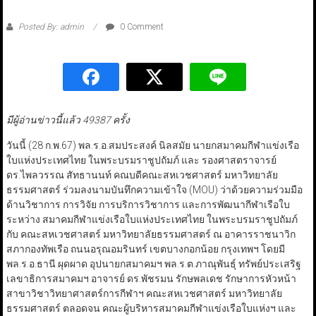
Posted By: admin
0 Comment
มีผู้อ่านข่าวนี้แล้ว 49387 ครั้ง
วันนี้ (28 ก.พ.67) พล.ร.อ.สมประสงค์ นิลสมัย นายกสมาคมกีฬาแข่งเรือ
ใบแห่งประเทศไทย ในพระบรมราชูปถัมภ์ และ รองศาสตราจารย์
ดร.ไพลวรรณ สัทธานนท์ คณบดีคณะสหเวชศาสตร์ มหาวิทยาลัย
ธรรมศาสตร์ ร่วมลงนามบันทึกความเข้าใจ (MOU) ว่าด้วยความร่วมมือ
ด้านวิชาการ การวิจัย การบริการวิชาการ และการพัฒนากีฬาเรือใบ
ระหว่าง สมาคมกีฬาแข่งเรือใบแห่งประเทศไทย ในพระบรมราชูปถัมภ์
กับ คณะสหเวชศาสตร์ มหาวิทยาลัยธรรมศาสตร์ ณ อาคารราชนาวิก
สภากองทัพเรือ ถนนอรุณอมรินทร์ เขตบางกอกน้อย กรุงเทพฯ โดยมี
พล.ร.อ.ธานี ผุดผาด อุปนายกสมาคมฯ พล.ร.ต.ภาณุพันธุ์ ทรัพย์ประเสริฐ
เลขาธิการสมาคมฯ อาจารย์ ดร.พัชรมน รักษพลเดช รักษาการหัวหน้า
สาขาวิชาวิทยาศาสตร์การกีฬาฯ คณะสหเวชศาสตร์ มหาวิทยาลัย
ธรรมศาสตร์ ตลอดจน คณะผู้บริหารสมาคมกีฬาแข่งเรือใบแห่งฯ และ