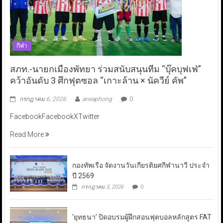
กีฬา
สภท.-นายกเมืองพัทยา ร่วมสนับสนุนทีม “บุ๊คบุฟเฟ่”
คว้าอันดับ 3 ศึกฟุตซอล “เกาะล้าน × นัควีย์ คัพ”
กรกฎาคม 6, 2026
aneaphong
0
FacebookFacebookXTwitter
Read More
กองทัพเรือ จัดงานวันเกียรติยศกีฬานาวี ประจำ
ปี 2569
กรกฎาคม 3, 2026
0
‘ยุทธนา’ ปิดอบรมผู้ฝึกสอนฟุตบอลหลักสูตร FAT