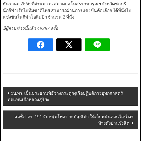
ธันวาคม 2566 ที่ผ่านมา ณ สมาคมสโมสรราชวรุณฯ จังหวัดชลบุรี
นักกีฬาเรือใบทีมชาติไทย สามารถผ่านการแข่งขันคัดเลือก ได้ที่นั่งไป
แข่งขันในกีฬาโอลิมปิก จำนวน 2 ที่นั่ง
มีผู้อ่านข่าวนี้แล้ว 49387 ครั้ง
Post
ผบ.ทร. เป็นประธานพิธีวางกระดูกงูเรือปฏิบัติการอุทกศาสตร์
ทดแทนเรือหลวงสุริยะ
navigation
ล่อซื้อ! ตร. 191 จับหนุ่มโพสขายบัญชีม้า ให้เว็บพนันออนไลน์ คา
ห้างดังย่านรังสิต