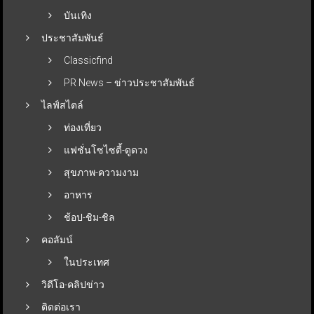
บันเทิง
ประชาสัมพันธ์
Classicfind
PR News – ข่าวประชาสัมพันธ์
ไลฟ์สไตล์
ท่องเที่ยว
แฟชั่นโซไซตี้-ดูดวง
สุขภาพ-ความงาม
อาหาร
ช้อป-ชิม-ชิล
คอลัมน์
ในประเทศ
วิดีโอ-คลิปข่าว
ติดต่อเรา