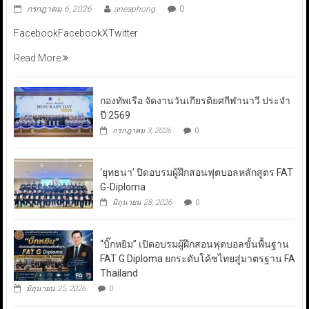
กรกฎาคม 6, 2026
aneaphong
0
FacebookFacebookXTwitter
Read More
กองทัพเรือ จัดงานวันเกียรติยศกีฬานาวี ประจำ
ปี 2569
กรกฎาคม 3, 2026
0
‘ยุทธนา’ ปิดอบรมผู้ฝึกสอนฟุตบอลหลักสูตร FAT
G-Diploma
มิถุนายน 28, 2026
0
“บิ๊กหยิม” เปิดอบรมผู้ฝึกสอนฟุตบอลขั้นพื้นฐาน
FAT G Diploma ยกระดับโค้ชไทยสู่มาตรฐาน FA
Thailand
มิถุนายน 25, 2026
0