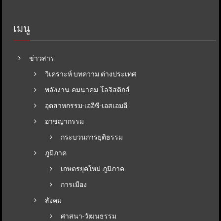
เมนู
ข่าวสาร
วิเคราะห์ บทความ ต่างประเทศ
พลังงาน-คมนาคม-โลจิสติกส์
อุตสาหกรรม-เออีซี-เอสเอมอี
อาชญากรรม
กระบวนการยุติธรรม
ภูมิภาค
เกษตรยุคใหม่-ภูมิภาค
การเมือง
สังคม
ศาสนา-วัฒนธรรม