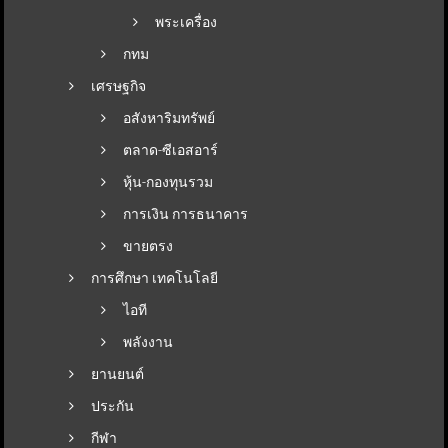
พระเครื่อง
กทม
เศรษฐกิจ
อสังหาริมทรัพย์
ตลาด-ซีเอสอาร์
หุ้น-กองทุนรวม
การเงิน การธนาคาร
ขายตรง
การศึกษา เทคโนโลยี
ไอที
พลังงาน
ยานยนต์
ประกัน
กีฬา