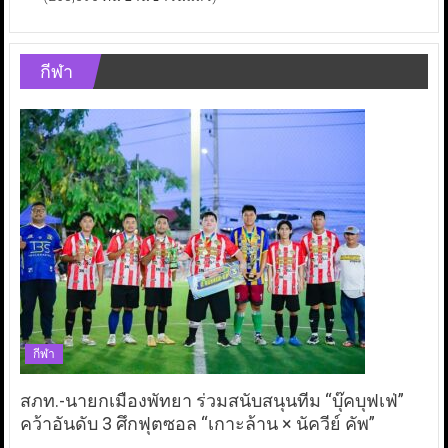
กีฬา
กีฬา
สภท.-นายกเมืองพัทยา ร่วมสนับสนุนทีม “บุ๊คบุฟเฟ่”
คว้าอันดับ 3 ศึกฟุตซอล “เกาะล้าน × นัควีย์ คัพ”