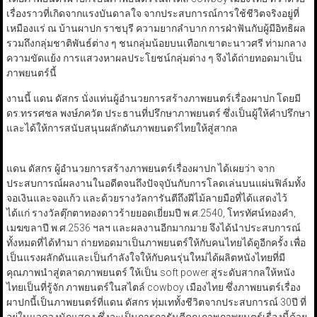
เรื่องราวที่เกิดจากแรงบันดาลใจ จากประสบการณ์การใช้ชีวิตจริงอยู่ที่
เหมืองแร่ ณ บ้านผาปก ราชบุรี ความยากลำบาก การฝ่าฟันกับผู้มีอิทธิผล
รวมถึงกลุ่มชาติพันธ์ต่าง ๆ ชนกลุ่มน้อยบนเทือกเขาตะนาวศรี ท่ามกลาง
ความขัดแย้ง การแสวงหาผลประโยชน์กลุ่มต่าง ๆ จึงได้ถ่ายทอดมาเป็น
ภาพยนตร์นี้
งานนี้ แดน ดัสกร นั่งแท่นผู้อำนวยการสร้างภาพยนตร์เรื่องผาปก โดยมี
ดร.ทรรศชล พงษ์ภควัต ประธานที่ปรึกษาภาพยนตร์ ซึ่งเป็นผู้ให้คำปรึกษา
และได้ให้การสนับสนุนผลักดันภาพยนตร์ไทยให้สู่สากล
แดน ดัสกร ผู้อำนวยการสร้างภาพยนตร์เรื่องผาปก ได้เผยว่า จาก
ประสบการณ์ผลงานในอดีตจนถึงปัจจุบันกับการโลดเล่นบนแผ่นฟิล์มทั้ง
จอเงินและจอแก้ว และด้วยรางวัลการันตีถึงฝีไม้ลายมือที่ได้แสดงไว้
ได้แก่ รางวัลตุ๊กตาทองดาวร้ายยอดเยี่ยมปี พ.ศ.2540, โทรทัศน์ทองคำ,
เมฆขลาปี พ.ศ.2536 ฯลฯ และผลงานอีกมากมาย จึงได้นำประสบการณ์
ทั้งหมดที่ได้ทำมา ถ่ายทอดมาเป็นภาพยนตร์ให้กับคนไทยได้ดูอีกครั้ง เพื่อ
เป็นแรงผลักดันและเป็นกำลังใจให้กับคนรุ่นใหม่ได้ผลิตหนังไทยที่มี
คุณภาพนำสู่ตลาดภาพยนตร์ ให้เป็น soft power สู่ระดับสากลให้หนัง
ไทยเป็นที่รู้จัก ภาพยนตร์ในสไตล์ cowboy เมืองไทย ซึ่งภาพยนตร์เรื่อง
ผาปกนี้เป็นภาพยนตร์ที่แดน ดัสกร ทุ่มเททั้งชีวิตจากประสบการณ์ 30ปี ที่