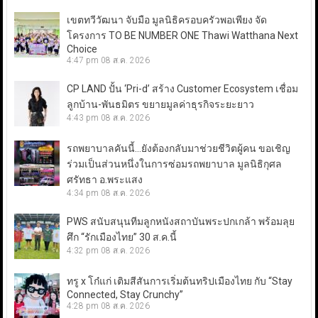
เขตทวีวัฒนา จับมือ มูลนิธิครอบครัวพอเพียง จัด
โครงการ TO BE NUMBER ONE Thawi Watthana Next
Choice
4:47 pm
08 ส.ค. 2026
CP LAND ปั้น ‘Pri-d’ สร้าง Customer Ecosystem เชื่อม
ลูกบ้าน-พันธมิตร ขยายมูลค่าธุรกิจระยะยาว
4:43 pm
08 ส.ค. 2026
รถพยาบาลคันนี้…ยังต้องกลับมาช่วยชีวิตผู้คน ขอเชิญ
ร่วมเป็นส่วนหนึ่งในการซ่อมรถพยาบาล มูลนิธิกุศล
ศรัทธา อ.พระแสง
4:34 pm
08 ส.ค. 2026
PWS สนับสนุนทีมลูกหนังสถาบันพระปกเกล้า พร้อมลุย
ศึก “รักเมืองไทย” 30 ส.ค.นี้
4:32 pm
08 ส.ค. 2026
ทรู x โก๋แก่ เติมสีสันการเริ่มต้นทริปเมืองไทย กับ “Stay
Connected, Stay Crunchy”
4:28 pm
08 ส.ค. 2026