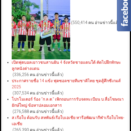
(550,414 คน อ่านข่าวนี้แล้ว)
เปิดฟุตบอลเยาวชนสานฝัน 4 จังหวัดชายแดนใต้ คัดไปฝึกทักษะ
ลูกหนังต่างแดน
(336,256 คน อ่านข่าวนี้แล้ว)
ประกาศรายชื่อ 14 แข้ง ฟุตซอลชายทีมชาติไทย ชุดสู้ศึกซีเกมส์
2025
(307,534 คน อ่านข่าวนี้แล้ว)
โปรโมเตอร์ ร้อง “ก.ล.ต.” เพิกถอนการรับจดทะเบียน บ.สื่อโฆษณา
ยักษ์ใหญ่ ข้อหาปลอมเอกสาร
(276,588 คน อ่านข่าวนี้แล้ว)
ส.เรือใบ ต้อนรับ สหพันธ์เรือใบเอเชีย หารือพัฒนากีฬาเรือใบไทย-
เอเชีย
(265,390 คน อ่านข่าวนี้แล้ว)