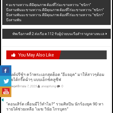
Post
มะขามหวาน ดีมีคุณภาพ ต้องที่ไร่มะขามหวาน “ชนิกา”
บึงสามพันมะขามหวาน ดีมีคุณภาพ ต้องที่ไร่มะขามหวาน “ชนิกา”
navigation
บึงสามพันมะขามหวาน ดีมีคุณภาพ ต้องที่ไร่มะขามหวาน “ชนิกา”
บึงสามพัน
ทัพเรือภาคที่ 2 ส่งเรือ ต.112 รับผู้ป่วยบนเรือสำราญกลางทะเล
You May Also Like
กรังด์ปรีซ์ฯ คว้าพระเอกสุดฮ็อต “อีแจอุค” มาให้สาวๆด้อม
ไทยได้กรี๊ดฉ่ำๆ แบบเอ็กซ์คลูซีฟ
พฤศจิกายน 7, 2025
aneaphong
0
“คอนเสิร์ต เพื่อนมีไว้ทำไม?” รวมศิลปิน นักร้องยุค 90 หา
รายได้ช่วยเหลือ “เมฆ วินัย ไกรบุตร”