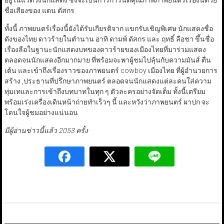
อยู่ในแวดวงนักแสดง ซึ่งจะเป็นการการันตีคุณภาพภาพยนตร์เรื่องนี้ด้วย
ชื่อเสียงของ แดน ดัสกร
ทั้งนี้ ภาพยนตร์เรื่องนี้ยังได้รับเกียรติจาก แขกรับเชิญพิเศษ นักแสดงชื่อ
ดังของไทย ดาวร้ายในตำนาน อาทิ ดามพ์ ดัสกร และ ฤทธิ์ ลือชา ขึ้นชื่อ
เรื่องลือในฐานะนักแสดงบทของดาวร้ายของเมืองไทยที่มาร่วมแสดง
ตลอดจนนักแสดงอีกมากมาย ที่พร้อมจะพาผู้ชมไปลุ้นกับความมันส์ ตื่น
เต้น และเข้าถึงเรื่องราวของภาพยนตร์ cowboy เมืองไทย ที่ผู้อำนวยการ
สร้าง ,ประธานที่ปรึกษาภาพยนตร์ ตลอดจนนักแสดงแต่ละคนใส่ความ
ทุ่มเทและการเข้าถึงบทบาทในทุก ๆ ตัวละครอย่างจัดเต็ม ทั้งนี้เตรียม
พร้อมเร่งเครื่องเดินหน้าถ่ายทำเร็วๆ นี้ และหวังว่าภาพยนตร์ ผาปก จะ
โดนใจผู้ชมอย่างแน่นอน
มีผู้อ่านข่าวนี้แล้ว 2053 ครั้ง