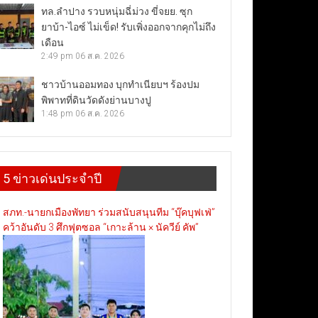
ทล.ลำปาง รวบหนุ่มฉี่ม่วง ขี่จยย. ซุก
ยาบ้า-ไอซ์ ไม่เข็ด! รับเพิ่งออกจากคุกไม่ถึง
เดือน
2:49 pm
06 ส.ค. 2026
ชาวบ้านออมทอง บุกทำเนียบฯ ร้องปม
พิพาทที่ดินวัดดังย่านบางปู
1:48 pm
06 ส.ค. 2026
5 ข่าวเด่นประจำปี
สภท.-นายกเมืองพัทยา ร่วมสนับสนุนทีม “บุ๊คบุฟเฟ่”
คว้าอันดับ 3 ศึกฟุตซอล “เกาะล้าน × นัควีย์ คัพ”