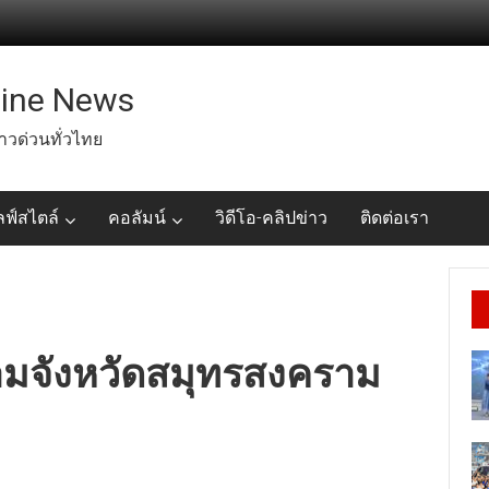
line News
่าวด่วนทั่วไทย
ลฟ์สไตล์
คอลัมน์
วิดีโอ-คลิปข่าว
ติดต่อเรา
มจังหวัดสมุทรสงคราม