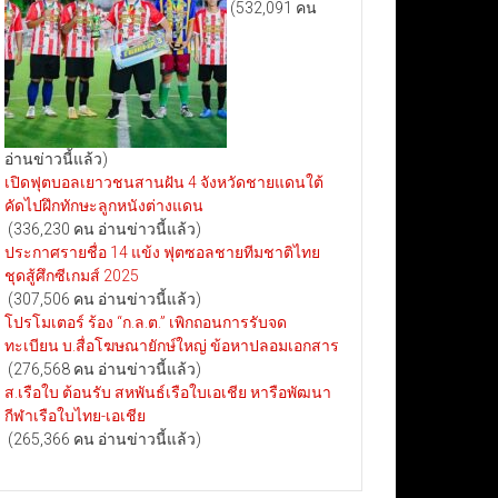
(532,091 คน
อ่านข่าวนี้แล้ว)
เปิดฟุตบอลเยาวชนสานฝัน 4 จังหวัดชายแดนใต้
คัดไปฝึกทักษะลูกหนังต่างแดน
(336,230 คน อ่านข่าวนี้แล้ว)
ประกาศรายชื่อ 14 แข้ง ฟุตซอลชายทีมชาติไทย
ชุดสู้ศึกซีเกมส์ 2025
(307,506 คน อ่านข่าวนี้แล้ว)
โปรโมเตอร์ ร้อง “ก.ล.ต.” เพิกถอนการรับจด
ทะเบียน บ.สื่อโฆษณายักษ์ใหญ่ ข้อหาปลอมเอกสาร
(276,568 คน อ่านข่าวนี้แล้ว)
ส.เรือใบ ต้อนรับ สหพันธ์เรือใบเอเชีย หารือพัฒนา
กีฬาเรือใบไทย-เอเชีย
(265,366 คน อ่านข่าวนี้แล้ว)