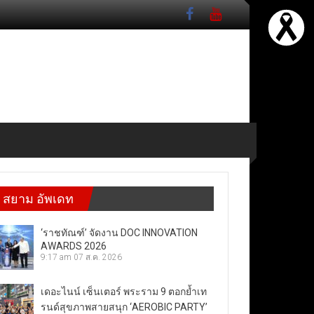
สยาม อัพเดท
‘ราชทัณฑ์’ จัดงาน DOC INNOVATION
AWARDS 2026
9:17 am
07 ส.ค. 2026
เดอะไนน์ เซ็นเตอร์ พระราม 9 ตอกย้ำเท
รนด์สุขภาพสายสนุก ‘AEROBIC PARTY’