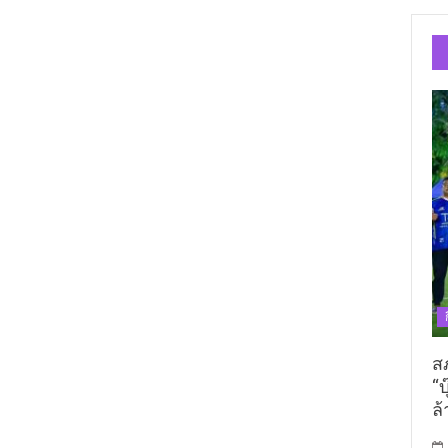
ส
“บ
ล้