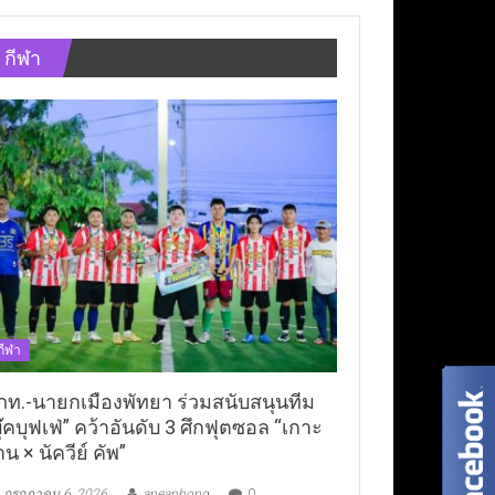
กีฬา
กีฬา
ภท.-นายกเมืองพัทยา ร่วมสนับสนุนทีม
ุ๊คบุฟเฟ่” คว้าอันดับ 3 ศึกฟุตซอล “เกาะ
าน × นัควีย์ คัพ”
กรกฎาคม 6, 2026
aneaphong
0