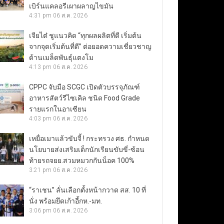
เบิร์นแคลอรีเผาผลาญไขมัน
4:31 pm
06 ส.ค. 2026
เจียไต๋ ชูแนวคิด “ทุกผลผลิตที่ดี เริ่มต้น
จากจุดเริ่มต้นที่ดี” ต่อยอดความเชี่ยวชาญ
ด้านเมล็ดพันธุ์แตงโม
4:13 pm
06 ส.ค. 2026
CPPC จับมือ SCGC เปิดตัวบรรจุภัณฑ์
อาหารสัตว์รีไซเคิล ชนิด Food Grade
รายแรกในอาเซียน
4:03 pm
06 ส.ค. 2026
เหยื่อเมาแล้วขับจี้ ! กระทรวง ศธ. กำหนด
นโยบายส่งเสริมเด็กนักเรียนขับขี่-ซ้อน
ท้ายรถจยย.สวมหมวกกันน็อค 100%
3:21 pm
06 ส.ค. 2026
“ราเชน” ลั่นเลือกตั้งหน้ากวาด สส. 10 ที่
นั่ง พร้อมยึดเก้าอี้กห.-มท.
3:06 pm
06 ส.ค. 2026