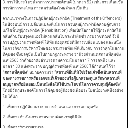
3. การให้ประโยชน์จากการประพฤติตนดี (มาตรา 52) เช่น การเลื่อนชั้น
การพักการลงโทษ การลดวันต้องโทษจำคุก เป็นต้น
จากแนวทางในการปฏิบัติต่อผู้กระทำผิด (Treatment of the Offenders)
ในปัจจุบันมีการเปลี่ยนแปลงที่เน้นการควบคุมผู้กระทำผิดควบคู่กับการ
แก้ไขฟื้นฟูผู้กระทำผิด (Rehabilitation) เพื่อเปิดโอกาสให้ผู้กระทำผิดได้
กลับตัวปรับปรุงตนเองไม่หวนกลับไปกระทำผิดซ้ำ กรมราชทัณฑ์ จึงมี
การปฏิรูปงานราชทัณฑ์ ให้ทันต่อยุคสมัยที่มีการเปลี่ยนแปลง และหนึ่ง
ในภารกิจการบริหารโทษของกรมราชทัณฑ์ที่เกี่ยวกับ การจำคุกในสถาน
ที่คุมขัง ซึ่งปัจจุบันเป็นไปตามกฎกระทรวง ว่าด้วยกำหนดสถานที่คุมขัง
พ.ศ.2563 ว่าด้วยอาศัยอำนาจตามความในมาตรา 7 วรรคหนึ่ง และ
มาตรา 33 แห่งพระราชบัญญัติราชทัณฑ์ พ.ศ.2560 ได้กำหนดไว้ว่า
“
สถานที่คุมขัง
”
หมายความว่า
“
สถานที่อื่นที่มิใช่เรือนจำซึ่งเป็นสถานที่
ของทางราชการหรือ เอกชนที่เจ้าของหรือผู้ปกครองดูแลรักษาสถานที่
อนุญาตหรือยินยอมเป็นหนังสือให้ใช้ประโยชน์ในการควบคุมผู้ต้องขัง
”
โดยมีวัตถุประสงค์ในการใช้คุมขังผู้ต้องขังเพื่อประโยชน์อย่างหนึ่งอย่าง
ใด ได้แก่
1. เพื่อการปฏิบัติตามระบบการจำแนกและการแยกคุมขัง
2. เพื่อการดำเนินการตามระบบพัฒนาพฤตินิสัย
3. เพื่อการรักษาพยาบาล