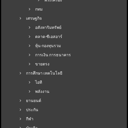
กทม
เศรษฐกิจ
อสังหาริมทรัพย์
ตลาด-ซีเอสอาร์
หุ้น-กองทุนรวม
การเงิน การธนาคาร
ขายตรง
การศึกษา เทคโนโลยี
ไอที
พลังงาน
ยานยนต์
ประกัน
กีฬา
บันเทิง