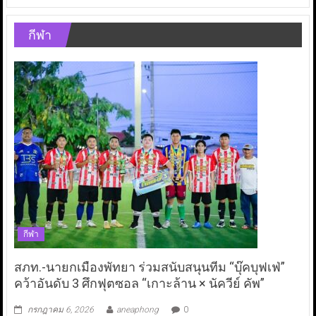
กีฬา
กีฬา
สภท.-นายกเมืองพัทยา ร่วมสนับสนุนทีม “บุ๊คบุฟเฟ่”
คว้าอันดับ 3 ศึกฟุตซอล “เกาะล้าน × นัควีย์ คัพ”
กรกฎาคม 6, 2026
aneaphong
0