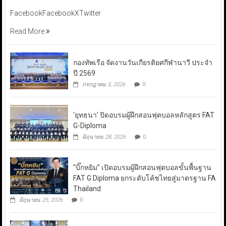
FacebookFacebookXTwitter
Read More
กองทัพเรือ จัดงานวันเกียรติยศกีฬานาวี ประจำ
ปี 2569
กรกฎาคม 3, 2026
0
‘ยุทธนา’ ปิดอบรมผู้ฝึกสอนฟุตบอลหลักสูตร FAT
G-Diploma
มิถุนายน 28, 2026
0
“บิ๊กหยิม” เปิดอบรมผู้ฝึกสอนฟุตบอลขั้นพื้นฐาน
FAT G Diploma ยกระดับโค้ชไทยสู่มาตรฐาน FA
Thailand
มิถุนายน 25, 2026
0