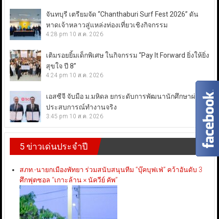
จันทบุรี เตรียมจัด “Chanthaburi Surf Fest 2026” ดัน
หาดเจ้าหลาวสู่แหล่งท่องเที่ยวเชิงกิจกรรม
4:28 pm
10 ส.ค. 2026
เติมรอยยิ้มเด็กพิเศษ ในกิจกรรม “Pay It Forward ยิ่งให้ยิ่ง
สุขใจ ปี 8”
4:24 pm
10 ส.ค. 2026
เอสซีจี จับมือ ม.มหิดล ยกระดับการพัฒนานักศึกษาผ่าน
ประสบการณ์ทำงานจริง
3:45 pm
10 ส.ค. 2026
5 ข่าวเด่นประจำปี
สภท.-นายกเมืองพัทยา ร่วมสนับสนุนทีม “บุ๊คบุฟเฟ่” คว้าอันดับ 3
ศึกฟุตซอล “เกาะล้าน × นัควีย์ คัพ”