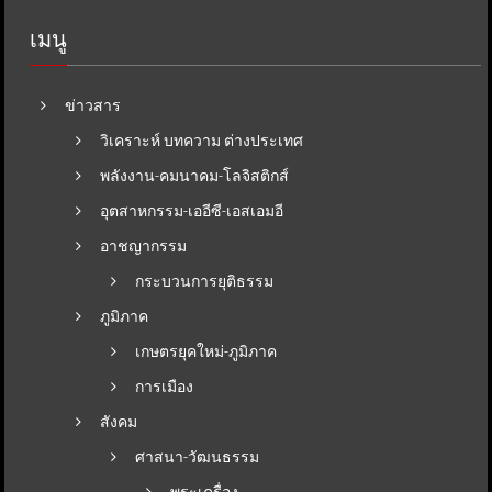
เมนู
ข่าวสาร
วิเคราะห์ บทความ ต่างประเทศ
พลังงาน-คมนาคม-โลจิสติกส์
อุตสาหกรรม-เออีซี-เอสเอมอี
อาชญากรรม
กระบวนการยุติธรรม
ภูมิภาค
เกษตรยุคใหม่-ภูมิภาค
การเมือง
สังคม
ศาสนา-วัฒนธรรม
พระเครื่อง