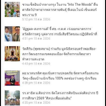
ชวนเช็คอินป่ากลางกรุง ในงาน “Into The Woods” ตื่น
ตาสัตว์ป่าหายากหลากสายพันธุ์ ที่เดอะไนน์ เซ็นเตอร์
พระราม 9
5:12 pm
10 ส.ค. 2026
‘อัฏฐผล-สงกรานต์’ จี้ ศธ.-ก.ค.ศ. เร่งออกมาตรการ
สวัสดิการครู-บุคลากร กรณีเสียชีวิตขณะปฏิบัติหน้าที่
4:51 pm
10 ส.ค. 2026
วัดสีกัน (พุทธสยาม) ร่วมกับ มูลนิธิครอบครัวพอเพียง-
สภาวัฒนธรรมเขตดอนเมือง จัดกิจกรรมจิตอาสา
ทำความสะอาด
4:43 pm
10 ส.ค. 2026
ผอ.นวลนรดิศ คุมเข้มความปลอดภัย จัดหาเครื่องสแกน
วัตถุ-เยี่ยมบ้านนักเรียน 100% ลดช่องว่างครู-นักเรียน
4:38 pm
10 ส.ค. 2026
รร.สาธิต ม.ศิลปากร จัดโครงการศิลปินแห่งศิลปากร ปี
การศึกษา 2569 “ศิลปะเพื่อแผ่นดิน”
4:35 pm
10 ส.ค. 2026