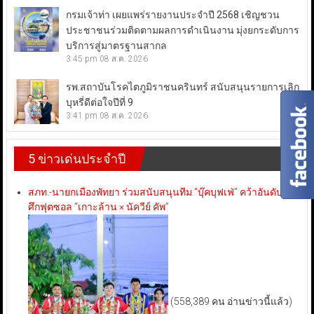
กรมเจ้าท่า เผยแพร่รายงานประจำปี 2568 เชิญชวน
ประชาชนร่วมติดตามผลการดำเนินงาน มุ่งยกระดับการ
บริการสู่มาตรฐานสากล
3:45 pm
08 ส.ค. 2026
รพ.สถาบันโรคไตภูมิราชนครินทร์ สนับสนุนรายการเลิก
บุหรี่ดีต่อใจปีที่ 9
3:41 pm
08 ส.ค. 2026
5 ข่าวเด่นประจำปี
สภท.-นายกเมืองพัทยา ร่วมสนับสนุนทีม “บุ๊คบุฟเฟ่” คว้าอันดับ 3
ศึกฟุตซอล “เกาะล้าน × นัควีย์ คัพ”
(558,389 คน อ่านข่าวนี้แล้ว)