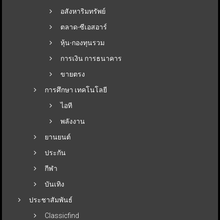
อสังหาริมทรัพย์
ตลาด-ซีเอสอาร์
หุ้น-กองทุนรวม
การเงิน การธนาคาร
ขายตรง
การศึกษา เทคโนโลยี
ไอที
พลังงาน
ยานยนต์
ประกัน
กีฬา
บันเทิง
ประชาสัมพันธ์
Classicfind