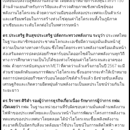
เปลี่ยนแปลงไปสู่พลังงานสะอาด โดยตั้งเป้าหมายการลงทุนไว้กว่า 150
ล้านล้านเยนสำหรับการวิจัยและสำรวจศักยภาพเชิงพาณิชย์ของ
พลังงานไฮโดรเจน ด้วยความร่วมมือของทั้งสองประเทศจะเป็นตัวเร่ง
และเตรียมพร้อมในการสร้างห่วงโซ่คุณค่าไฮโดรเจนทั้งในภูมิภาค
อาเซียนและระดับโลกต่อไปในทศวรรษหน้า
ดร.ประเสริฐ สินสุขประเสริฐ ปลัดกระทรวงพลังงาน ระบุว่า
ประเทศไทย
ในฐานะสมาชิกของประชาคมโลกและเอเชียมีความมุ่งมั่นเดินหน้าสู่
ความเป็นกลางทางคาร์บอน ซึ่งไทยโดยกระทรวงพลังงานพร้อมเดินหน้า
ส่งเสริมลดการปลดปล่อยก๊าซคาร์บอนไดออกไซด์ในภาคพลังงานทุกวิถี
ทาง การศึกษาความเป็นไปได้ของห่วงโซ่คุณค่าไฮโดรเจนสะอาดของ
กฟผ. ด้วยการสนับสนุนจาก METI ที่คาดว่าแล้วเสร็จภายในปี 2567 จะมี
ส่วนช่วยผลักดันแผนการพัฒนาไฮโดรเจน ซึ่งนอกจากจะทำให้เป้าหมาย
ลดการปลดปล่อยก๊าซคาร์บอนไดออกไซด์สำเร็จแล้ว ยังช่วยขับเคลื่อน
เศรษฐกิจและเกิดความยืดหยุ่นด้านพลังงานเป็นผลประโยชน์ร่วมกันใน
ระยะยาว
ดร.จิราพร ศิริคำ รองผู้ว่าการธุรกิจเกี่ยวเนื่อง รักษาการผู้ว่าการ กฟผ.
เปิดเผยว่า
กฟผ. ในฐานะหน่วยงานที่รับผิดชอบความมั่นคงด้านพลังงาน
ไฟฟ้าของประเทศไทยและเป็นแนวหน้าในการพัฒนาโครงการพลังงาน
ทดแทนของประเทศมาโดยตลอด ได้นำไฮโดรเจนเชื้อเพลิงพลังงาน
สะอาดที่เป็นมิตรกับสิ่งแวดล้อมมาใช้ประโยชน์ในการผลิตไฟฟ้า ความ