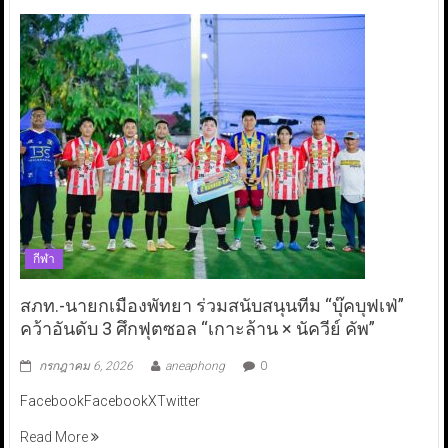
กีฬา
สภท.-นายกเมืองพัทยา ร่วมสนับสนุนทีม “บุ๊คบุฟเฟ่”
คว้าอันดับ 3 ศึกฟุตซอล “เกาะล้าน × นัควีย์ คัพ”
กรกฎาคม 6, 2026
aneaphong
0
FacebookFacebookXTwitter
Read More