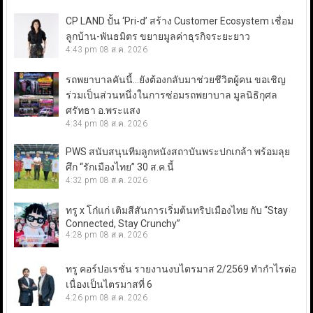
CP LAND ปั้น ‘Pri-d’ สร้าง Customer Ecosystem เชื่อม
ลูกบ้าน-พันธมิตร ขยายมูลค่าธุรกิจระยะยาว
4:43 pm
08 ส.ค. 2026
รถพยาบาลคันนี้…ยังต้องกลับมาช่วยชีวิตผู้คน ขอเชิญ
ร่วมเป็นส่วนหนึ่งในการซ่อมรถพยาบาล มูลนิธิกุศล
ศรัทธา อ.พระแสง
4:34 pm
08 ส.ค. 2026
PWS สนับสนุนทีมลูกหนังสถาบันพระปกเกล้า พร้อมลุย
ศึก “รักเมืองไทย” 30 ส.ค.นี้
4:32 pm
08 ส.ค. 2026
ทรู x โก๋แก่ เติมสีสันการเริ่มต้นทริปเมืองไทย กับ “Stay
Connected, Stay Crunchy”
4:28 pm
08 ส.ค. 2026
ทรู คอร์ปอเรชั่น รายงานงบไตรมาส 2/2569 ทำกำไรต่อ
เนื่องเป็นไตรมาสที่ 6
4:26 pm
08 ส.ค. 2026