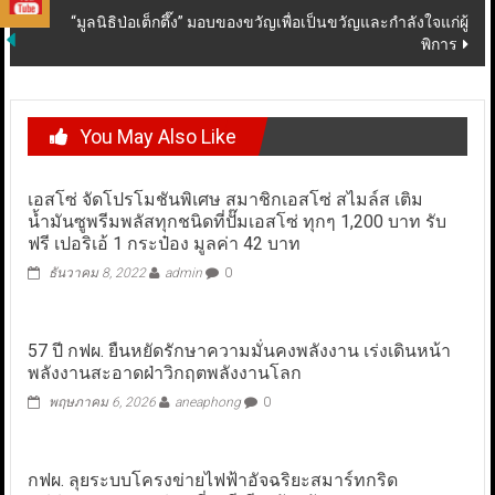
“มูลนิธิป่อเต็กตึ๊ง” มอบของขวัญเพื่อเป็นขวัญและกำลังใจแก่ผู้
พิการ
You May Also Like
เอสโซ่ จัดโปรโมชันพิเศษ สมาชิกเอสโซ่ สไมล์ส เติม
น้ำมันซูพรีมพลัสทุกชนิดที่ปั๊มเอสโซ่ ทุกๆ 1,200 บาท รับ
ฟรี เปอริเอ้ 1 กระป๋อง มูลค่า 42 บาท
ธันวาคม 8, 2022
admin
0
57 ปี กฟผ. ยืนหยัดรักษาความมั่นคงพลังงาน เร่งเดินหน้า
พลังงานสะอาดฝ่าวิกฤตพลังงานโลก
พฤษภาคม 6, 2026
aneaphong
0
กฟผ. ลุยระบบโครงข่ายไฟฟ้าอัจฉริยะสมาร์ทกริด