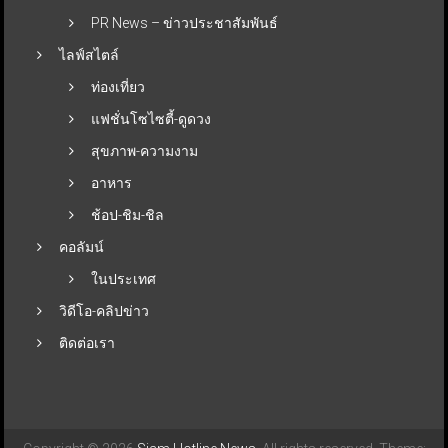
PR News – ข่าวประชาสัมพันธ์
ไลฟ์สไตล์
ท่องเที่ยว
แฟชั่นโซไซตี้-ดูดวง
สุขภาพ-ความงาม
อาหาร
ช้อป-ชิม-ชิล
คอลัมน์
ในประเทศ
วิดีโอ-คลิปข่าว
ติดต่อเรา