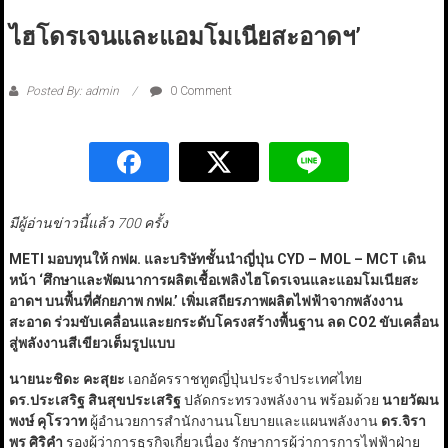
ไฮโดรเจนและแอมโมเนียสะอาดฯ’
Posted By: admin
0 Comment
มีผู้อ่านข่าวนี้แล้ว 700 ครั้ง
METI มอบทุนให้ กฟผ. และบริษัทชั้นนำญี่ปุ่น CYD – MOL – MCT เดิน
หน้า ‘ศึกษาและพัฒนาการผลิตเชื้อเพลิงไฮโดรเจนและแอมโมเนียสะ
อาดฯ บนพื้นที่ศักยภาพ กฟผ.’ เพิ่มเสถียรภาพผลิตไฟฟ้าจากพลังงาน
สะอาด ร่วมขับเคลื่อนและยกระดับโครงสร้างพื้นฐาน ลด CO2 ขับเคลื่อน
สู่พลังงานสีเขียวเต็มรูปแบบ
นายนะชิดะ คะสุยะ
เอกอัครราชทูตญี่ปุ่นประจำประเทศไทย
ดร.ประเสริฐ สินสุขประเสริฐ
ปลัดกระทรวงพลังงาน พร้อมด้วย
นายวัฒน
พงษ์ คุโรวาท
ผู้อำนวยการสำนักงานนโยบายและแผนพลังงาน
ดร.จิรา
พร ศิริคำ
รองผู้ว่าการธุรกิจเกี่ยวเนื่อง รักษาการผู้ว่าการการไฟฟ้าฝ่าย