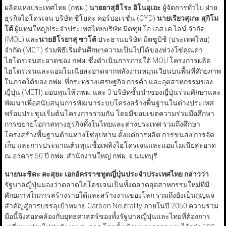
ผลิตแห่งประเทศไทย (กฟผ.)
นายยาสุฮิโระ อิโนอุเอะ
ผู้จัดการทั่วไป ฝ่าย
ธุรกิจไฮโดรเจน บริษัท ชิโยดะ คอร์ปอเรชั่น (CYD)
นายเรียวสุเกะ สุกิโม
โต้
ผู้แทนใหญ่ประจำประเทศไทยบริษัท มิตซุย โอ.เอส.เค ไลน์ จำกัด
(MOL) และ
นายฮิโรยาสุ ซาโต้
ประธานบริษัท มิตซูบิชิ (ประเทศไทย)
จำกัด (MCT) ร่วมพิธีเริ่มต้นศึกษาความเป็นไปได้ของห่วงโซ่คุณค่า
ไฮโดรเจนสะอาดของ กฟผ. ซึ่งดำเนินการภายใต้ MOU โครงการผลิต
ไฮโดรเจนและแอมโมเนียสะอาดจากพลังงานหมุนเวียนบนพื้นที่ศักยภาพ
ในภาคใต้ของ กฟผ. ที่กระทรวงเศรษฐกิจ การค้า และอุตสาหกรรมของ
ญี่ปุ่น (METI) มอบทุนให้ กฟผ. และ 3 บริษัทชั้นนำของญี่ปุ่นร่วมศึกษาและ
พัฒนาเพื่อสนับสนุนการพัฒนาระบบโครงสร้างพื้นฐานในต่างประเทศ
พร้อมประชุมเริ่มต้นโครงการร่วมกัน โดยมีขอบเขตความร่วมมือศึกษา
การขยายโอกาสทางธุรกิจทั้งในไทยและต่างประเทศ รวมถึงศึกษา
โครงสร้างพื้นฐานด้านห่วงโซ่อุปทาน ตั้งแต่การผลิต การขนส่ง การจัด
เก็บ และการประมาณต้นทุนเชื้อเพลิงไฮโดรเจนและแอมโมเนียสะอาด
ณ อาคาร 50 ปี กฟผ. สำนักงานใหญ่ กฟผ. จ.นนทบุรี
นายนะชิดะ คะสุยะ เอกอัครราชทูตญี่ปุ่นประจำประเทศไทย กล่าวว่า
รัฐบาลญี่ปุ่นมองว่าตลาดไฮโดรเจนเป็นทั้งตลาดอุตสาหกรรมใหม่ที่มี
ศักยภาพในการสร้างรายได้และสร้างงานของโลก รวมถึงยังเป็นกุญแจ
สำคัญสู่การบรรลุเป้าหมาย Carbon Neutrality ภายในปี 2050 ความร่วม
มือนี้จึงสอดคล้องกับยุทธศาสตร์ของทั้งรัฐบาลญี่ปุ่นและไทยที่ต้องการ