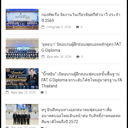
กองทัพเรือ จัดงานวันเกียรติยศกีฬานาวี ประจำ
ปี 2569
กรกฎาคม 3, 2026
0
‘ยุทธนา’ ปิดอบรมผู้ฝึกสอนฟุตบอลหลักสูตร FAT
G-Diploma
มิถุนายน 28, 2026
0
“บิ๊กหยิม” เปิดอบรมผู้ฝึกสอนฟุตบอลขั้นพื้นฐาน
FAT G Diploma ยกระดับโค้ชไทยสู่มาตรฐาน FA
Thailand
มิถุนายน 25, 2026
0
ทรู ยินดีหนุนทางออกสมาคมฟุตบอลฯ เพื่อ
อนาคตบอลไทยเดินหน้าต่อ รับสิทธิ์ถ่ายทอดสด
ทีมชาติไทยถึงปี 2572