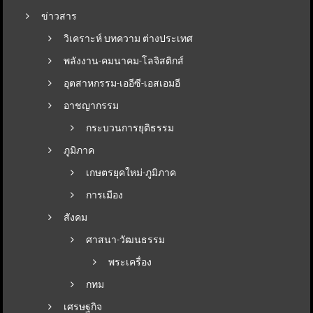
ข่าวสาร
วิเคราะห์ บทความ ต่างประเทศ
พลังงาน-คมนาคม-โลจิสติกส์
อุตสาหกรรม-เออีซี-เอสเอมอี
อาชญากรรม
กระบวนการยุติธรรม
ภูมิภาค
เกษตรยุคใหม่-ภูมิภาค
การเมือง
สังคม
ศาสนา-วัฒนธรรม
พระเครื่อง
กทม
เศรษฐกิจ