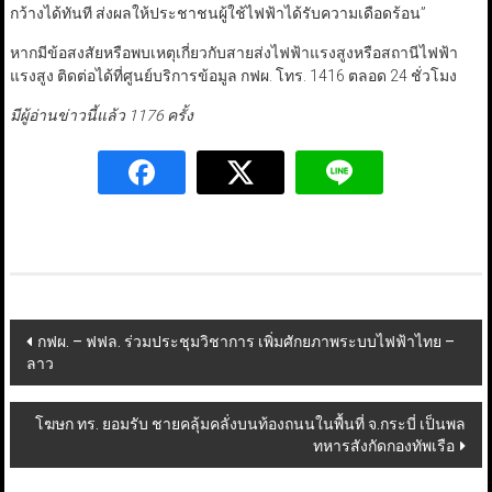
กว้างได้ทันที ส่งผลให้ประชาชนผู้ใช้ไฟฟ้าได้รับความเดือดร้อน”
หากมีข้อสงสัยหรือพบเหตุเกี่ยวกับสายส่งไฟฟ้าแรงสูงหรือสถานีไฟฟ้า
แรงสูง ติดต่อได้ที่ศูนย์บริการข้อมูล กฟผ. โทร. 1416 ตลอด 24 ชั่วโมง
มีผู้อ่านข่าวนี้แล้ว 1176 ครั้ง
Post
กฟผ. – ฟฟล. ร่วมประชุมวิชาการ เพิ่มศักยภาพระบบไฟฟ้าไทย –
ลาว
navigation
โฆษก ทร. ยอมรับ ชายคลุ้มคลั่งบนท้องถนนในพื้นที่ จ.กระบี่ เป็นพล
ทหารสังกัดกองทัพเรือ