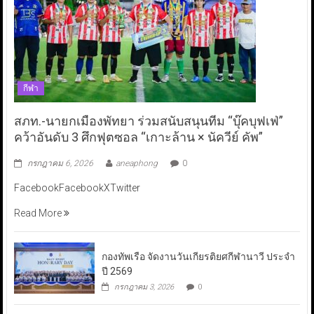
กีฬา
สภท.-นายกเมืองพัทยา ร่วมสนับสนุนทีม “บุ๊คบุฟเฟ่”
คว้าอันดับ 3 ศึกฟุตซอล “เกาะล้าน × นัควีย์ คัพ”
กรกฎาคม 6, 2026
aneaphong
0
FacebookFacebookXTwitter
Read More
กองทัพเรือ จัดงานวันเกียรติยศกีฬานาวี ประจำ
ปี 2569
กรกฎาคม 3, 2026
0