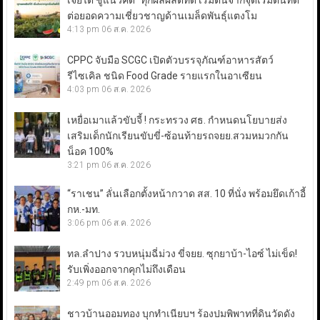
เจียไต๋ ชูแนวคิด “ทุกผลผลิตที่ดี เริ่มต้นจากจุดเริ่มต้นที่ดี”
ต่อยอดความเชี่ยวชาญด้านเมล็ดพันธุ์แตงโม
4:13 pm
06 ส.ค. 2026
CPPC จับมือ SCGC เปิดตัวบรรจุภัณฑ์อาหารสัตว์
รีไซเคิล ชนิด Food Grade รายแรกในอาเซียน
4:03 pm
06 ส.ค. 2026
เหยื่อเมาแล้วขับจี้ ! กระทรวง ศธ. กำหนดนโยบายส่ง
เสริมเด็กนักเรียนขับขี่-ซ้อนท้ายรถจยย.สวมหมวกกัน
น็อค 100%
3:21 pm
06 ส.ค. 2026
“ราเชน” ลั่นเลือกตั้งหน้ากวาด สส. 10 ที่นั่ง พร้อมยึดเก้าอี้
กห.-มท.
3:06 pm
06 ส.ค. 2026
ทล.ลำปาง รวบหนุ่มฉี่ม่วง ขี่จยย. ซุกยาบ้า-ไอซ์ ไม่เข็ด!
รับเพิ่งออกจากคุกไม่ถึงเดือน
2:49 pm
06 ส.ค. 2026
ชาวบ้านออมทอง บุกทำเนียบฯ ร้องปมพิพาทที่ดินวัดดัง