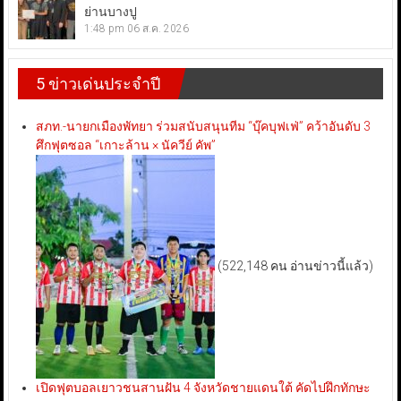
ย่านบางปู
1:48 pm
06 ส.ค. 2026
5 ข่าวเด่นประจำปี
สภท.-นายกเมืองพัทยา ร่วมสนับสนุนทีม “บุ๊คบุฟเฟ่” คว้าอันดับ 3
ศึกฟุตซอล “เกาะล้าน × นัควีย์ คัพ”
(522,148 คน อ่านข่าวนี้แล้ว)
เปิดฟุตบอลเยาวชนสานฝัน 4 จังหวัดชายแดนใต้ คัดไปฝึกทักษะ