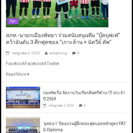
กีฬา
สภท.-นายกเมืองพัทยา ร่วมสนับสนุนทีม “บุ๊คบุฟเฟ่”
คว้าอันดับ 3 ศึกฟุตซอล “เกาะล้าน × นัควีย์ คัพ”
กรกฎาคม 6, 2026
aneaphong
0
FacebookFacebookXTwitter
Read More
กองทัพเรือ จัดงานวันเกียรติยศกีฬานาวี ประจำ
ปี 2569
กรกฎาคม 3, 2026
0
‘ยุทธนา’ ปิดอบรมผู้ฝึกสอนฟุตบอลหลักสูตร FAT
G-Diploma