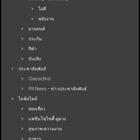
ไอที
พลังงาน
ยานยนต์
ประกัน
กีฬา
บันเทิง
ประชาสัมพันธ์
Classicfind
PR News – ข่าวประชาสัมพันธ์
ไลฟ์สไตล์
ท่องเที่ยว
แฟชั่นโซไซตี้-ดูดวง
สุขภาพ-ความงาม
อาหาร