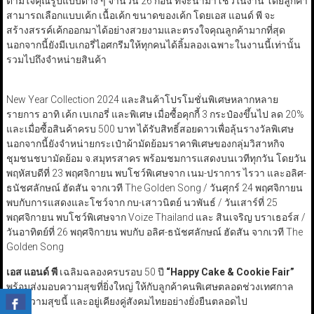
ตามใจคุณรูปแบบต่าง ๆ จำนวน 26 ก้อน ที่จะนำมาโชว์ในงาน โดยลูกค้า
สามารถเลือกแบบเค้ก เนื้อเค้ก ขนาดของเค้ก โดยเอส แอนด์ พี จะ
สร้างสรรค์เค้กออกมาได้อย่างสวยงามและตรงใจคุณลูกค้ามากที่สุด
นอกจากนี้ยังมีเบเกอรี่ไอศกรีมให้ทุกคนได้ลิ้มลองเฉพาะในงานนี้เท่านั้น
รวมไปถึงจำหน่ายสินค้า
New Year Collection 2024 และสินค้าโปรโมชั่นพิเศษหลากหลาย
รายการ อาทิ เค้ก เบเกอรี่ และพิเศษ เมื่อซื้อคุกกี้ 3 กระป๋องขึ้นไป ลด 20%
และเมื่อซื้อสินค้าครบ 500 บาท ได้รับสิทธิ์สอยดาวเพื่อลุ้นรางวัลพิเศษ
นอกจากนี้ยังจำหน่ายกระเป๋าผ้ามัดย้อมราคาพิเศษของกลุ่มวิสาหกิจ
ชุมชนชบามัดย้อม จ.สมุทรสาคร พร้อมชมการแสดงบนเวทีทุกวัน โดยวัน
พฤหัสบดีที่ 23 พฤศจิกายน พบโชว์พิเศษจาก เนม-ปราการ ไรวา และอลิศ-
ธนัชศลักษณ์ ฮัดสัน จากเวที The Golden Song / วันศุกร์ 24 พฤศจิกายน
พบกับการแสดงและโชว์จาก กบ-เสาวนิตย์ นวพันธ์ / วันเสาร์ที่ 25
พฤศจิกายน พบโชว์พิเศษจาก Voize Thailand และ สินเจริญ บราเธอร์ส /
วันอาทิตย์ที่ 26 พฤศจิกายน พบกับ อลิศ-ธนัชศลักษณ์ ฮัดสัน จากเวที The
Golden Song
เอส แอนด์ พี
เฉลิมฉลองครบรอบ 50 ปี
“Happy Cake & Cookie Fair”
พร้อมส่งมอบความสุขที่ยิ่งใหญ่ ให้กับลูกค้าคนพิเศษตลอดช่วงเทศกาล
แห่งความสุขนี้ และอยู่เคียงคู่สังคมไทยอย่างยั่งยืนตลอดไป