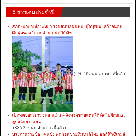
5 ข่าวเด่นประจำปี
สภท.-นายกเมืองพัทยา ร่วมสนับสนุนทีม “บุ๊คบุฟเฟ่” คว้าอันดับ 3
ศึกฟุตซอล “เกาะล้าน × นัควีย์ คัพ”
(550,102 คน อ่านข่าวนี้แล้ว)
เปิดฟุตบอลเยาวชนสานฝัน 4 จังหวัดชายแดนใต้ คัดไปฝึกทักษะ
ลูกหนังต่างแดน
(336,254 คน อ่านข่าวนี้แล้ว)
ประกาศรายชื่อ 14 แข้ง ฟุตซอลชายทีมชาติไทย ชุดสู้ศึกซีเกมส์