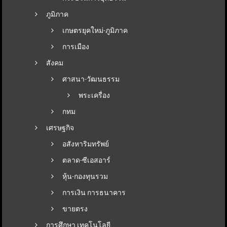
ภูมิภาค
เกษตรยุคใหม่-ภูมิภาค
การเมือง
สังคม
ศาสนา-วัฒนธรรม
พระเครื่อง
กทม
เศรษฐกิจ
อสังหาริมทรัพย์
ตลาด-ซีเอสอาร์
หุ้น-กองทุนรวม
การเงิน การธนาคาร
ขายตรง
การศึกษา เทคโนโลยี