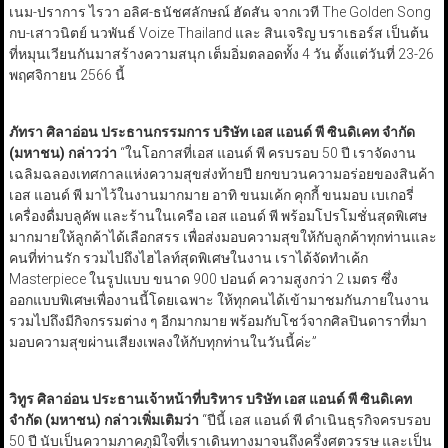
เนม-ปราการ ไรวา อลิศ-ธนัชศลักษณ์ ฮัดสัน จากเวที The Golden Song
กบ-เสาวนิตย์ นวพันธ์ Voize Thailand และ สินเจริญ บราเธอร์ส เป็นต้น
ที่หมุนเวียนกันมาสร้างความสนุก เต็มอิ่มตลอดทั้ง 4 วัน ตั้งแต่วันที่ 23-26
พฤศจิกายน 2566 นี้
ภัทรา ศิลาอ่อน ประธานกรรมการ บริษัท เอส แอนด์ พี ซินดิเคท จำกัด
(มหาชน) กล่าวว่า
“ในโอกาสที่เอส แอนด์ พี ครบรอบ 50 ปี เราจัดงาน
เฉลิมฉลองเทศกาลแห่งความสุขส่งท้ายปี ยกขบวนความอร่อยของสินค้า
เอส แอนด์ พี มาไว้ในงานมากมาย อาทิ ขนมเค้ก คุกกี้ ขนมอบ เบเกอรี่
เครื่องดื่มบลูคัพ และร้านในเครือ เอส แอนด์ พี พร้อมโปรโมชั่นสุดพิเศษ
มากมายให้ลูกค้าได้เลือกสรร เพื่อส่งมอบความสุขให้กับลูกค้าทุกท่านและ
คนที่ท่านรัก รวมไปถึงไฮไลท์สุดพิเศษในงาน เราได้จัดทำเค้ก
Masterpiece ในรูปแบบ ขนาด 900 ปอนด์ ความสูงกว่า 2 เมตร ซึ่ง
ออกแบบพิเศษเพื่องานนี้โดยเฉพาะ ให้ทุกคนได้เข้ามาชมกันภายในงาน
รวมไปถึงมีกิจกรรมต่าง ๆ อีกมากมาย พร้อมกับโชว์จากศิลปินดาราที่มา
มอบความสุขผ่านเสียงเพลงให้กับทุกท่านในวันนี้ค่ะ”
วิทูร ศิลาอ่อน ประธานเจ้าหน้าที่บริหาร บริษัท เอส แอนด์ พี ซินดิเคท
จำกัด (มหาชน) กล่าวเพิ่มเติมว่า
“ปีนี้ เอส แอนด์ พี ดำเนินธุรกิจครบรอบ
50 ปี นับเป็นความภาคภูมิใจที่เราเดินทางมาจนถึงครึ่งศตวรรษ และเป็น