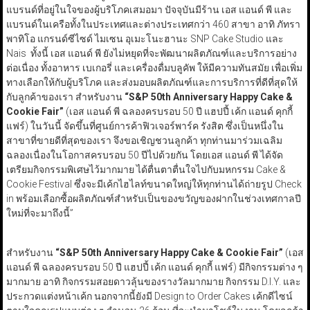
แบรนด์ที่อยู่ในใจของผู้บริโภคเสมอมา ปัจจุบันมีร้าน เอส แอนด์ พี และ
แบรนด์ในเครือทั้งในประเทศและต่างประเทศกว่า 460 สาขา อาทิ ภัทรา
พาทิโอ แกรนด์ซีไซด์ ไมเซน อุเมะโนะฮานะ SNP Cake Studio และ
Nais ทั้งนี้ เอส แอนด์ พี ยังไม่หยุดที่จะพัฒนาผลิตภัณฑ์และบริการอย่าง
ต่อเนื่อง ทั้งอาหาร เบเกอรี่ และเครื่องดื่มบลูคัพ ให้มีความทันสมัย เพื่อเพิ่ม
ทางเลือกให้กับผู้บริโภค และส่งมอบผลิตภัณฑ์และการบริการที่ดีที่สุดให้
กับลูกค้าของเรา สำหรับงาน
“S&P 50th Anniversary Happy Cake &
Cookie Fair”
(เอส แอนด์ พี ฉลองครบรอบ 50 ปี แฮปปี้ เค้ก แอนด์ คุกกี้
แฟร์) ในวันนี้ จัดขึ้นที่ศูนย์การค้าฟิวเจอร์พาร์ค รังสิต ซึ่งเป็นหนึ่งใน
สาขาที่ขายดีที่สุดของเรา จึงขอเชิญชวนลูกค้า ทุกท่านมาร่วมเฉลิม
ฉลองเนื่องในโอกาสครบรอบ 50 ปีไปด้วยกัน โดยเอส แอนด์ พี ได้จัด
เตรียมกิจกรรมพิเศษไว้มากมาย ได้ตื่นตาตื่นใจไปกับมหกรรม Cake &
Cookie Festival ซึ่งจะมีเค้กไฮไลท์ขนาดใหญ่ให้ทุกท่านได้ถ่ายรูป Check
in พร้อมเลือกซื้อผลิตภัณฑ์สำหรับเป็นของขวัญของฝากในช่วงเทศกาลปี
ใหม่ที่จะมาถึงนี้”
สำหรับงาน
“S&P 50th Anniversary Happy Cake & Cookie Fair”
(เอส
แอนด์ พี ฉลองครบรอบ 50 ปี แฮปปี้ เค้ก แอนด์ คุกกี้ แฟร์) มีกิจกรรมต่าง ๆ
มากมาย อาทิ กิจกรรมสอยดาวลุ้นของรางวัลมากมาย กิจกรรม D.I.Y. และ
ประกวดแต่งหน้าเค้ก นอกจากนี้ยังมี Design to Order Cakes เค้กดีไซน์