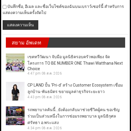
บันทึกชื่อ, อีเมล และชื่อเว็บไซต์ของฉันบนเบราว์เซอร์นี้ สำหรับการ
แสดงความเห็นครั้งถัดไป
สยาม อัพเดท
เขตทวีวัฒนา จับมือ มูลนิธิครอบครัวพอเพียง จัด
โครงการ TO BE NUMBER ONE Thawi Watthana Next
Choice
4:47 pm
08 ส.ค. 2026
CP LAND ปั้น ‘Pri-d’ สร้าง Customer Ecosystem เชื่อม
ลูกบ้าน-พันธมิตร ขยายมูลค่าธุรกิจระยะยาว
4:43 pm
08 ส.ค. 2026
รถพยาบาลคันนี้…ยังต้องกลับมาช่วยชีวิตผู้คน ขอเชิญ
ร่วมเป็นส่วนหนึ่งในการซ่อมรถพยาบาล มูลนิธิกุศล
ศรัทธา อ.พระแสง
4:34 pm
08 ส.ค. 2026