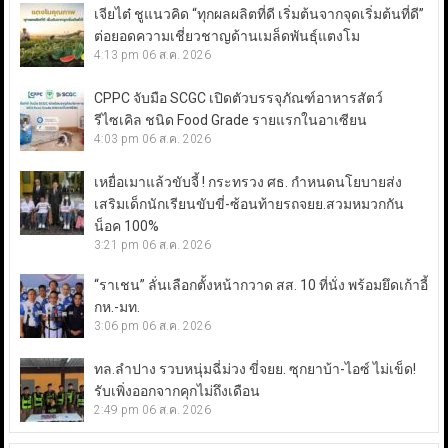
เจียไต๋ ชูแนวคิด “ทุกผลผลิตที่ดี เริ่มต้นจากจุดเริ่มต้นที่ดี”
ต่อยอดความเชี่ยวชาญด้านเมล็ดพันธุ์แตงโม
4:13 pm
06 ส.ค. 2026
CPPC จับมือ SCGC เปิดตัวบรรจุภัณฑ์อาหารสัตว์
รีไซเคิล ชนิด Food Grade รายแรกในอาเซียน
4:03 pm
06 ส.ค. 2026
เหยื่อเมาแล้วขับจี้ ! กระทรวง ศธ. กำหนดนโยบายส่ง
เสริมเด็กนักเรียนขับขี่-ซ้อนท้ายรถจยย.สวมหมวกกัน
น็อค 100%
3:21 pm
06 ส.ค. 2026
“ราเชน” ลั่นเลือกตั้งหน้ากวาด สส. 10 ที่นั่ง พร้อมยึดเก้าอี้
กห.-มท.
3:06 pm
06 ส.ค. 2026
ทล.ลำปาง รวบหนุ่มฉี่ม่วง ขี่จยย. ซุกยาบ้า-ไอซ์ ไม่เข็ด!
รับเพิ่งออกจากคุกไม่ถึงเดือน
2:49 pm
06 ส.ค. 2026