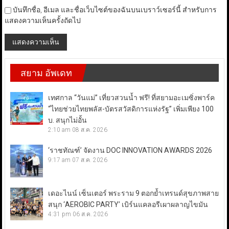
บันทึกชื่อ, อีเมล และชื่อเว็บไซต์ของฉันบนเบราว์เซอร์นี้ สำหรับการ
แสดงความเห็นครั้งถัดไป
สยาม อัพเดท
เทศกาล “วันแม่” เที่ยวสวนน้ำ ฟรี! ที่สยามอะเมซิ่งพาร์ค
“ไทยช่วยไทยพลัส-บัตรสวัสดิการแห่งรัฐ” เพิ่มเพียง 100
บ. สนุกไม่อั้น
2:10 am
08 ส.ค. 2026
‘ราชทัณฑ์’ จัดงาน DOC INNOVATION AWARDS 2026
9:17 am
07 ส.ค. 2026
เดอะไนน์ เซ็นเตอร์ พระราม 9 ตอกย้ำเทรนด์สุขภาพสาย
สนุก ‘AEROBIC PARTY’ เบิร์นแคลอรีเผาผลาญไขมัน
4:31 pm
06 ส.ค. 2026