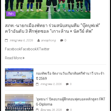
กีฬา
สภท.-นายกเมืองพัทยา ร่วมสนับสนุนทีม “บุ๊คบุฟเฟ่”
คว้าอันดับ 3 ศึกฟุตซอล “เกาะล้าน × นัควีย์ คัพ”
กรกฎาคม 6, 2026
aneaphong
0
FacebookFacebookXTwitter
Read More
กองทัพเรือ จัดงานวันเกียรติยศกีฬานาวี ประจำ
ปี 2569
กรกฎาคม 3, 2026
0
‘ยุทธนา’ ปิดอบรมผู้ฝึกสอนฟุตบอลหลักสูตร FAT
G-Diploma
มิถุนายน 28, 2026
0