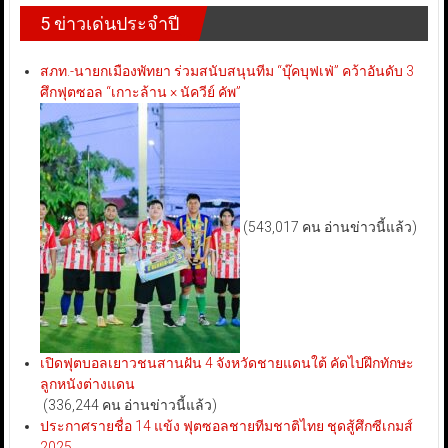
5 ข่าวเด่นประจำปี
สภท.-นายกเมืองพัทยา ร่วมสนับสนุนทีม “บุ๊คบุฟเฟ่” คว้าอันดับ 3
ศึกฟุตซอล “เกาะล้าน × นัควีย์ คัพ”
(543,017 คน อ่านข่าวนี้แล้ว)
เปิดฟุตบอลเยาวชนสานฝัน 4 จังหวัดชายแดนใต้ คัดไปฝึกทักษะ
ลูกหนังต่างแดน
(336,244 คน อ่านข่าวนี้แล้ว)
ประกาศรายชื่อ 14 แข้ง ฟุตซอลชายทีมชาติไทย ชุดสู้ศึกซีเกมส์
2025