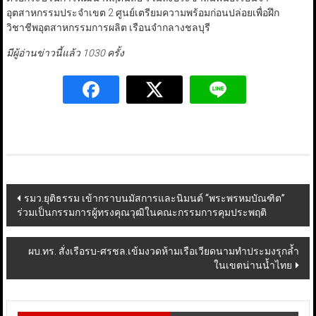
อุตสาหกรรมประจำเขต 2 ศูนย์เตรียมความพร้อมก่อนปล่อยเพื่อฝึก
วิชาชีพอุตสาหกรรมการผลิต เรือนจำกลางชลบุรี
มีผู้อ่านข่าวนี้แล้ว 1030 ครั้ง
Post
รมว.ยุติธรรม เข้ากราบนมัสการและนิมนต์ “พระพรหมบัณฑิต”
ร่วมเป็นกรรมการผู้ทรงคุณวุฒิในคณะกรรมการคุมประพฤติ
navigation
ผบ.ทร. สั่งเรือรบ-ศรชล.เข้มงวดห้ามเรือเวียดนามทำประมงรุกล้ำ
ในเขตน่านน้ำไทย