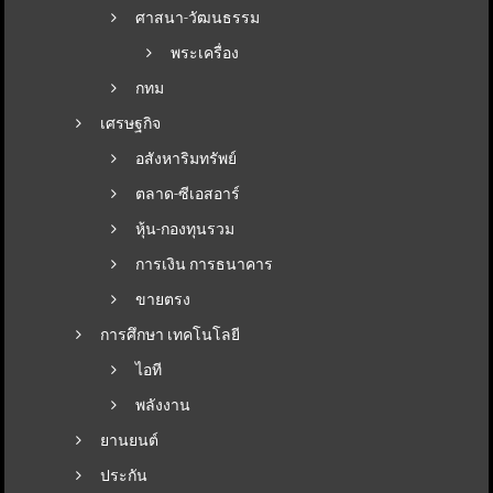
ศาสนา-วัฒนธรรม
พระเครื่อง
กทม
เศรษฐกิจ
อสังหาริมทรัพย์
ตลาด-ซีเอสอาร์
หุ้น-กองทุนรวม
การเงิน การธนาคาร
ขายตรง
การศึกษา เทคโนโลยี
ไอที
พลังงาน
ยานยนต์
ประกัน