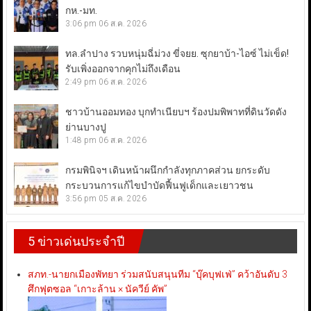
กห.-มท.
3:06 pm
06 ส.ค. 2026
ทล.ลำปาง รวบหนุ่มฉี่ม่วง ขี่จยย. ซุกยาบ้า-ไอซ์ ไม่เข็ด!
รับเพิ่งออกจากคุกไม่ถึงเดือน
2:49 pm
06 ส.ค. 2026
ชาวบ้านออมทอง บุกทำเนียบฯ ร้องปมพิพาทที่ดินวัดดัง
ย่านบางปู
1:48 pm
06 ส.ค. 2026
กรมพินิจฯ เดินหน้าผนึกกำลังทุกภาคส่วน ยกระดับ
กระบวนการแก้ไขบำบัดฟื้นฟูเด็กและเยาวชน
3:56 pm
05 ส.ค. 2026
5 ข่าวเด่นประจำปี
สภท.-นายกเมืองพัทยา ร่วมสนับสนุนทีม “บุ๊คบุฟเฟ่” คว้าอันดับ 3
ศึกฟุตซอล “เกาะล้าน × นัควีย์ คัพ”