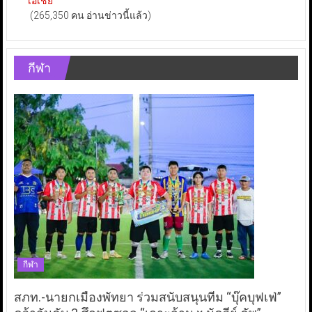
เอเชีย
(265,350 คน อ่านข่าวนี้แล้ว)
กีฬา
กีฬา
สภท.-นายกเมืองพัทยา ร่วมสนับสนุนทีม “บุ๊คบุฟเฟ่”