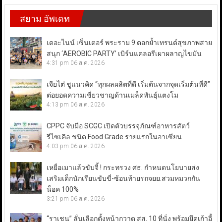
สยาม อัพเดท
เดอะไนน์ เซ็นเตอร์ พระราม 9 ตอกย้ำเทรนด์สุขภาพสาย
สนุก ‘AEROBIC PARTY’ เบิร์นแคลอรีเผาผลาญไขมัน
4:31 pm
06 ส.ค. 2026
เจียไต๋ ชูแนวคิด “ทุกผลผลิตที่ดี เริ่มต้นจากจุดเริ่มต้นที่ดี”
ต่อยอดความเชี่ยวชาญด้านเมล็ดพันธุ์แตงโม
4:13 pm
06 ส.ค. 2026
CPPC จับมือ SCGC เปิดตัวบรรจุภัณฑ์อาหารสัตว์
รีไซเคิล ชนิด Food Grade รายแรกในอาเซียน
4:03 pm
06 ส.ค. 2026
เหยื่อเมาแล้วขับจี้ ! กระทรวง ศธ. กำหนดนโยบายส่ง
เสริมเด็กนักเรียนขับขี่-ซ้อนท้ายรถจยย.สวมหมวกกัน
น็อค 100%
3:21 pm
06 ส.ค. 2026
“ราเชน” ลั่นเลือกตั้งหน้ากวาด สส. 10 ที่นั่ง พร้อมยึดเก้าอี้