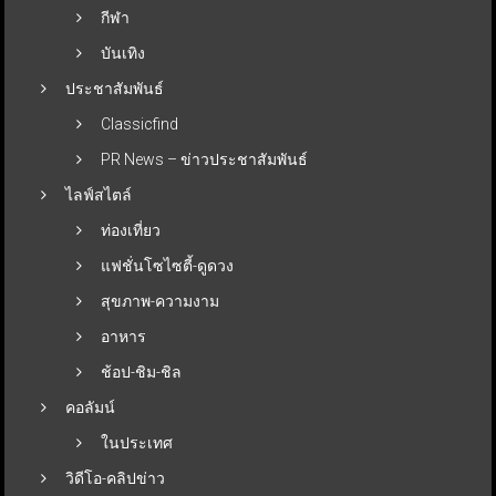
กีฬา
บันเทิง
ประชาสัมพันธ์
Classicfind
PR News – ข่าวประชาสัมพันธ์
ไลฟ์สไตล์
ท่องเที่ยว
แฟชั่นโซไซตี้-ดูดวง
สุขภาพ-ความงาม
อาหาร
ช้อป-ชิม-ชิล
คอลัมน์
ในประเทศ
วิดีโอ-คลิปข่าว