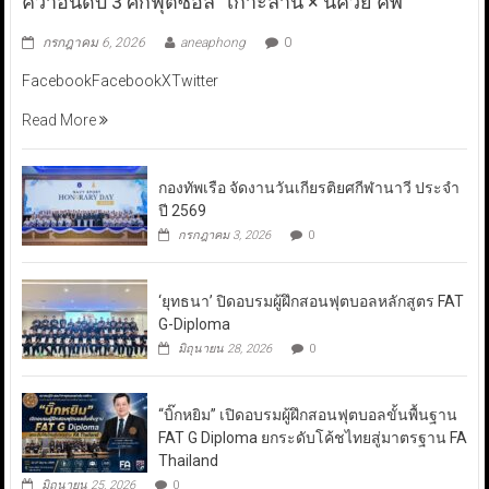
คว้าอันดับ 3 ศึกฟุตซอล “เกาะล้าน × นัควีย์ คัพ”
กรกฎาคม 6, 2026
aneaphong
0
FacebookFacebookXTwitter
Read More
กองทัพเรือ จัดงานวันเกียรติยศกีฬานาวี ประจำ
ปี 2569
กรกฎาคม 3, 2026
0
‘ยุทธนา’ ปิดอบรมผู้ฝึกสอนฟุตบอลหลักสูตร FAT
G-Diploma
มิถุนายน 28, 2026
0
“บิ๊กหยิม” เปิดอบรมผู้ฝึกสอนฟุตบอลขั้นพื้นฐาน
FAT G Diploma ยกระดับโค้ชไทยสู่มาตรฐาน FA
Thailand
มิถุนายน 25, 2026
0