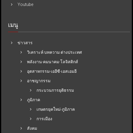
Youtube
เมนู
ข่าวสาร
วิเคราะห์ บทความ ต่างประเทศ
พลังงาน-คมนาคม-โลจิสติกส์
อุตสาหกรรม-เออีซี-เอสเอมอี
อาชญากรรม
กระบวนการยุติธรรม
ภูมิภาค
เกษตรยุคใหม่-ภูมิภาค
การเมือง
สังคม