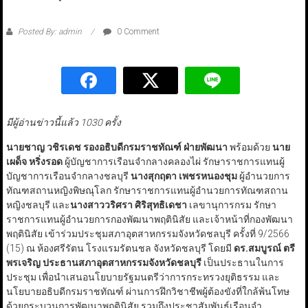
Posted By: admin
0 Comment
มีผู้อ่านข่าวนี้แล้ว 1030 ครั้ง
นายชาญ วชิรเดช รองอธิบดีกรมราชทัณฑ์ ฝ่ายพัฒนา
พร้อมด้วย
นาย
เผด็จ หริ่งรอด
ผู้บัญชาการเรือนจำกลางคลองไผ่ รักษาราชการแทนผู้
บัญชาการเรือนจำกลางชลบุรี
นางสุกฤตา เพชรหนองชุม
ผู้อำนวยการ
ทัณฑสถานหญิงพิษณุโลก รักษาราชการแทนผู้อำนวยการทัณฑสถาน
หญิงชลบุรี และ
นางสาววริศรา ศิริสุทธิเดชา
เลขานุการกรม รักษา
ราชการแทนผู้อำนวยการกองพัฒนาพฤตินิสัย และเจ้าหน้าที่กองพัฒนา
พฤตินิสัย เข้าร่วมประชุมสภาอุตสาหกรรมจังหวัดชลบุรี ครั้งที่ 9/2566
(15) ณ ห้องศรีรัตน โรงแรมรัตนชล จังหวัดชลบุรี โดยมี
ดร.สมบูรณ์ ตรี
พรเจริญ ประธานสภาอุตสาหกรรมจังหวัดชลบุรี
เป็นประธานในการ
ประชุม เพื่อนำเสนอนโยบายรัฐมนตรีว่าการกระทรวงยุติธรรม และ
นโยบายอธิบดีกรมราชทัณฑ์ ผ่านการฝึกวิชาชีพผู้ต้องขังที่ใกล้พ้นโทษ
ด้วยกระบวนการพัฒนาพฤตินิสัย รวมถึงประชาสัมพันธ์เรือนจำ