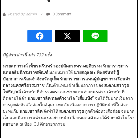
Posted By: admin
0 Comment
มีผู้อ่านข่าวนี้แล้ว 732 ครั้ง
นายสหการณ์ เพ็ชรนรินทร์ รองปลัดกระทรวงยุติธรรม รักษาราชการ
แทนอธิบดีกรมราชทัณฑ์
มอบหมายให้
นายกฤษณะ ทิพยจันทร์ ผู้
บัญชาการเรือนจำจังหวัดภูเก็ต รักษาราชการแทนผู้บัญชาการเรือนจำ
กลางนครศรีธรรมราช
เป็นตัวแทนเข้าเยี่ยมอาการของ
ส.ต.ท.สราวุธ
โพธิญาณ์
เจ้าหน้าที่ตำรวจตระเวนชายแดนค่ายนเรศวร เจ้าหน้าที่
ติดตามไล่ล่า
นายเชาวลิต
ทองด้วง
หรือ
“เสี่ยแป้ง”
จนได้รับบาดเจ็บจาก
การถูกต่อหัวเสือต่อยใกล้จุดปะทะ อันเนื่องจากการปฎิบัติหน้าที่ใกล้จุด
ปะทะกับ
นายเชาวลิต
จึงทำให้
ส.ต.ท.สราวุธ
ถูกตัวต่อหัวเสือต่อย จนบาด
เจ็บและมีอาการแพ้รุนแรงอย่างหนัก เกือบหมดสติ และได้รักษาตัวในโรง
พยาบาล ณ ห้อง ICU ตึกอายุรกรรม