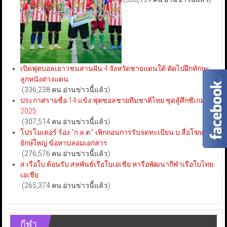
เปิดฟุตบอลเยาวชนสานฝัน 4 จังหวัดชายแดนใต้ คัดไปฝึกทักษะ
ลูกหนังต่างแดน
(336,238 คน อ่านข่าวนี้แล้ว)
ประกาศรายชื่อ 14 แข้ง ฟุตซอลชายทีมชาติไทย ชุดสู้ศึกซีเกมส์
2025
(307,514 คน อ่านข่าวนี้แล้ว)
โปรโมเตอร์ ร้อง “ก.ล.ต.” เพิกถอนการรับจดทะเบียน บ.สื่อโฆษณา
ยักษ์ใหญ่ ข้อหาปลอมเอกสาร
(276,576 คน อ่านข่าวนี้แล้ว)
ส.เรือใบ ต้อนรับ สหพันธ์เรือใบเอเชีย หารือพัฒนากีฬาเรือใบไทย-
เอเชีย
(265,374 คน อ่านข่าวนี้แล้ว)
กีฬา