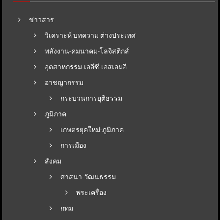
ข่าวสาร
วิเคราะห์ บทความ ต่างประเทศ
พลังงาน-คมนาคม-โลจิสติกส์
อุตสาหกรรม-เออีซี-เอสเอมอี
อาชญากรรม
กระบวนการยุติธรรม
ภูมิภาค
เกษตรยุคใหม่-ภูมิภาค
การเมือง
สังคม
ศาสนา-วัฒนธรรม
พระเครื่อง
กทม