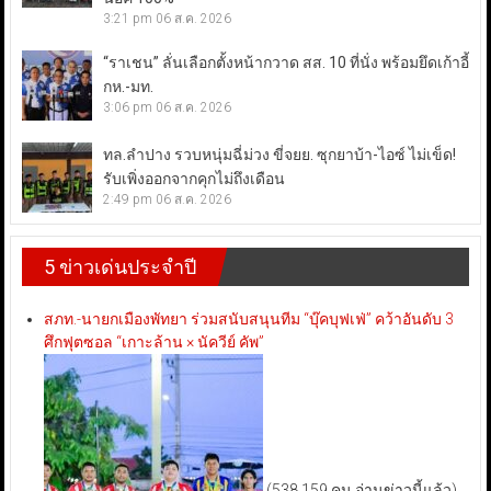
3:21 pm
06 ส.ค. 2026
“ราเชน” ลั่นเลือกตั้งหน้ากวาด สส. 10 ที่นั่ง พร้อมยึดเก้าอี้
กห.-มท.
3:06 pm
06 ส.ค. 2026
ทล.ลำปาง รวบหนุ่มฉี่ม่วง ขี่จยย. ซุกยาบ้า-ไอซ์ ไม่เข็ด!
รับเพิ่งออกจากคุกไม่ถึงเดือน
2:49 pm
06 ส.ค. 2026
5 ข่าวเด่นประจำปี
สภท.-นายกเมืองพัทยา ร่วมสนับสนุนทีม “บุ๊คบุฟเฟ่” คว้าอันดับ 3
ศึกฟุตซอล “เกาะล้าน × นัควีย์ คัพ”
(538,159 คน อ่านข่าวนี้แล้ว)