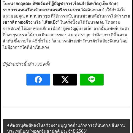
โดย
นายกฤษณะ ทิพยจันทร์ ผู้บัญชาการเรือนจำจังหวัดภูเก็ต รักษา
ราชการแทนเรือนจำกลางนครศรีธรรมราช
ได้เดินทางเข้าให้กำลังใจ
และขอบคุณ
ส.ต.ท.สราวุธ
ที่ให้การสนับสนุนช่วยเหลือในการไล่ล่า
นาย
เชาวลิต ทองด้วง
หรือ
“เสี่ยแป้ง”
ในครั้งนี้จนได้รับบาดเจ็บ โดยกรม
ราชทัณฑ์ ได้มอบของเยี่ยม เพื่อบำรุงขวัญผู้บาดเจ็บ จากนั้นแพทย์ประจำ
ตึกอายุรกรรม ได้ประเมินอาการของ ส.ต.ท.สราวุธ ว่ามีอาการดีขึ้นตาม
ลำดับ ซึ่งภายใน 48 ชั่วโมง ก็สามารถย้ายเข้ารักษาตัวในห้องพิเศษ โดย
ไม่มีอาการใดที่น่าเป็นห่วง
มีผู้อ่านข่าวนี้แล้ว 732 ครั้ง
Post
ศิษยานุศิษย์หลั่งไหลร่วมงานบุญ วัดถ้ำแก้วสวรรค์บันดาล สืบสาน
ประเพณีบุญ “ทอดกฐินสามัคคี ประจำปี 2566”