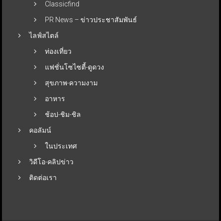
Classicfind
PR News – ข่าวประชาสัมพันธ์
ไลฟ์สไตล์
ท่องเที่ยว
แฟชั่นโซไซตี้-ดูดวง
สุขภาพ-ความงาม
อาหาร
ช้อป-ชิม-ชิล
คอลัมน์
ในประเทศ
วิดีโอ-คลิปข่าว
ติดต่อเรา