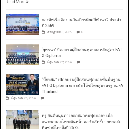
Read More
กองทัพเรือ จัดงานวันเกียรติยศกีฬานาวี ประจำ
ปี 2569
กรกฎาคม 3, 2026
0
‘ยุทธนา’ ปิดอบรมผู้ฝึกสอนฟุตบอลหลักสูตร FAT
G-Diploma
มิถุนายน 28, 2026
0
“บิ๊กหยิม” เปิดอบรมผู้ฝึกสอนฟุตบอลขั้นพื้นฐาน
FAT G Diploma ยกระดับโค้ชไทยสู่มาตรฐาน FA
Thailand
มิถุนายน 25, 2026
0
ทรู ยินดีหนุนทางออกสมาคมฟุตบอลฯ เพื่อ
อนาคตบอลไทยเดินหน้าต่อ รับสิทธิ์ถ่ายทอดสด
ทีมชาติไทยถึงปี 2572