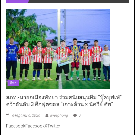
กีฬา
สภท.-นายกเมืองพัทยา ร่วมสนับสนุนทีม “บุ๊คบุฟเฟ่”
คว้าอันดับ 3 ศึกฟุตซอล “เกาะล้าน × นัควีย์ คัพ”
กรกฎาคม 6, 2026
aneaphong
0
FacebookFacebookXTwitter