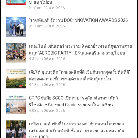
บ. สนุกไม่อั้น
2:10 am
08 ส.ค. 2026
‘ราชทัณฑ์’ จัดงาน DOC INNOVATION AWARDS 2026
9:17 am
07 ส.ค. 2026
เดอะไนน์ เซ็นเตอร์ พระราม 9 ตอกย้ำเทรนด์สุขภาพสาย
สนุก ‘AEROBIC PARTY’ เบิร์นแคลอรีเผาผลาญไขมัน
4:31 pm
06 ส.ค. 2026
เจียไต๋ ชูแนวคิด “ทุกผลผลิตที่ดี เริ่มต้นจากจุดเริ่มต้นที่ดี”
ต่อยอดความเชี่ยวชาญด้านเมล็ดพันธุ์แตงโม
4:13 pm
06 ส.ค. 2026
CPPC จับมือ SCGC เปิดตัวบรรจุภัณฑ์อาหารสัตว์
รีไซเคิล ชนิด Food Grade รายแรกในอาเซียน
4:03 pm
06 ส.ค. 2026
เหยื่อเมาแล้วขับจี้ ! กระทรวง ศธ. กำหนดนโยบายส่ง
เสริมเด็กนักเรียนขับขี่-ซ้อนท้ายรถจยย.สวมหมวกกัน
น็อค 100%