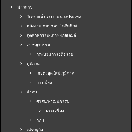
ข่าวสาร
วิเคราะห์ บทความ ต่างประเทศ
พลังงาน-คมนาคม-โลจิสติกส์
อุตสาหกรรม-เออีซี-เอสเอมอี
อาชญากรรม
กระบวนการยุติธรรม
ภูมิภาค
เกษตรยุคใหม่-ภูมิภาค
การเมือง
สังคม
ศาสนา-วัฒนธรรม
พระเครื่อง
กทม
เศรษฐกิจ