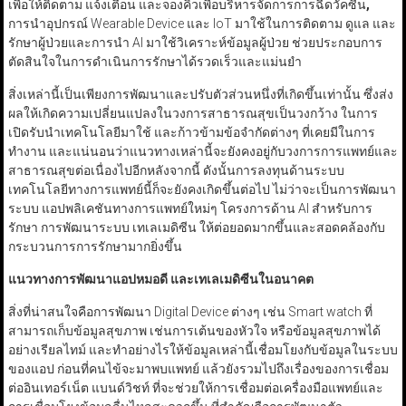
เพื่อให้ติดตาม แจ้งเตือน และจองคิวเพื่อบริหารจัดการการฉีดวัคซีน
,
การนำอุปกรณ์ Wearable Device และ IoT มาใช้ในการติดตาม ดูแล และ
รักษาผู้ป่วยและการนำ AI มาใช้วิเคราะห์ข้อมูลผู้ป่วย ช่วยประกอบการ
ตัดสินใจในการดำเนินการรักษาได้รวดเร็วและแม่นยำ
สิ่งเหล่านี้เป็นเพียงการพัฒนาและปรับตัวส่วนหนึ่งที่เกิดขึ้นเท่านั้น ซึ่งส่ง
ผลให้เกิดความเปลี่ยนแปลงในวงการสาธารณสุขเป็นวงกว้าง ในการ
เปิดรับนำเทคโนโลยีมาใช้ และก้าวข้ามข้อจำกัดต่างๆ ที่เคยมีในการ
ทำงาน และแน่นอนว่าแนวทางเหล่านี้จะยังคงอยู่กับวงการการแพทย์และ
สาธารณสุขต่อเนื่องไปอีกหลังจากนี้ ดังนั้นการลงทุนด้านระบบ
เทคโนโลยีทางการแพทย์นี้ก็จะยังคงเกิดขึ้นต่อไป ไม่ว่าจะเป็นการพัฒนา
ระบบ แอปพลิเคชันทางการแพทย์ใหม่ๆ โครงการด้าน AI สำหรับการ
รักษา การพัฒนาระบบ เทเลเมดิซีน ให้ต่อยอดมากขึ้นและสอดคล้องกับ
กระบวนการการรักษามากยิ่งขึ้น
แนวทางการพัฒนาแอปหมอดี และเทเลเมดิซีนในอนาคต
สิ่งที่น่าสนใจคือการพัฒนา Digital Device ต่างๆ เช่น Smart watch ที่
สามารถเก็บข้อมูลสุขภาพ เช่นการเต้นของหัวใจ หรือข้อมูลสุขภาพได้
อย่างเรียลไทม์ และทำอย่างไรให้ข้อมูลเหล่านี้เชื่อมโยงกับข้อมูลในระบบ
ของแอป ก่อนที่คนไข้จะมาพบแพทย์ แล้วยังรวมไปถึงเรื่องของการเชื่อม
ต่ออินเทอร์เน็ต แบนด์วิชท์ ที่จะช่วยให้การเชื่อมต่อเครื่องมือแพทย์และ