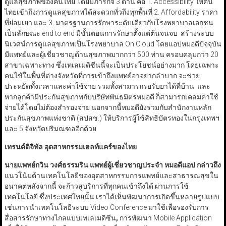
ดูแลสุขภาพของคนไทย โดยมีภารกิจ 3 ด้าน คือ 1. Accessibility ให้คน
ไทยเข้าถึงการดูแลสุขภาพได้สะดวกทั่วถึงทุกพื้นที่ 2. Affordability ราคา
ที่ย่อมเยา และ 3. มาตรฐานการรักษาระดับเดียวกับโรงพยาบาลเอกชน
เป็นลักษณะ end to end มีขั้นตอนการรักษาตั้งแต่ต้นจนจบ สร้างระบบ
นิเวศน์การดูแลสุขภาพเป็นโรงพยาบาล On Cloud โดยแอปหมอดีปัจจุบัน
มีแพทย์และผู้เชี่ยวชาญด้านสุขภาพมากกว่า 500 ท่าน ครอบคลุมกว่า 20
สาขาเฉพาะทาง ซึ่งเทเลเมดิซีนนี้จะเป็นประโยชน์อย่างมาก โดยเฉพาะ
คนไข้ในพื้นที่ต่างจังหวัดที่การเข้าถึงแพทย์อาจยากลำบาก จะช่วย
ประหยัดทั้งเวลาและค่าใช้จ่าย รวมทั้งสามารถรอรับยาได้ที่บ้าน และ
หากลูกค้ามีประกันสุขภาพกับบริษัทพันธมิตรหมอดี ก็สามารถเคลมค่าใช้
จ่ายได้โดยไม่ต้องสำรองจ่าย นอกจากนี้หมอดียังร่วมกับสำนักงานหลัก
ประกันสุขภาพแห่งชาติ (สปสช.) ให้บริการผู้ใช้สิทธิบัตรทองในกรุงเทพฯ
และ 5 จังหวัดปริมณฑลอีกด้วย
เทรนด์ดิจิทัล อุตสาหกรรมเฮลท์แคร์ของไทย
นายแพทย์กวิน วงศ์ธรรมริน แพทย์ผู้เชี่ยวชาญประจำ หมอดีแอป กล่าวถึง
แนวโน้มด้านเทคโนโลยีของอุตสาหกรรมการแพทย์และสาธารณสุขใน
อนาคตหลังจากนี้ จะก้าวสู่บริการที่ทุกคนเข้าถึงได้ ผ่านการใช้
เทคโนโลยี ซึ่งประเทศไทยนั้น เราได้เห็นพัฒนาการเกิดขึ้นหลายรูปแบบ
เช่นการนำเทคโนโลยีระบบ Video Conference มาใช้เพื่อรองรับการ
สื่อสารรักษาทางไกลแบบเทเลเมดิซีน
,
การพัฒนา Mobile Application