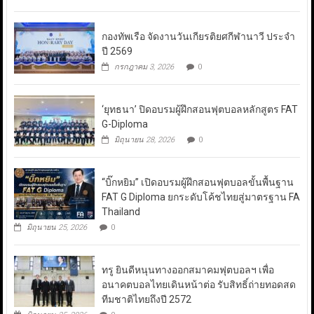
กองทัพเรือ จัดงานวันเกียรติยศกีฬานาวี ประจำ
ปี 2569
กรกฎาคม 3, 2026
0
‘ยุทธนา’ ปิดอบรมผู้ฝึกสอนฟุตบอลหลักสูตร FAT
G-Diploma
มิถุนายน 28, 2026
0
“บิ๊กหยิม” เปิดอบรมผู้ฝึกสอนฟุตบอลขั้นพื้นฐาน
FAT G Diploma ยกระดับโค้ชไทยสู่มาตรฐาน FA
Thailand
มิถุนายน 25, 2026
0
ทรู ยินดีหนุนทางออกสมาคมฟุตบอลฯ เพื่อ
อนาคตบอลไทยเดินหน้าต่อ รับสิทธิ์ถ่ายทอดสด
ทีมชาติไทยถึงปี 2572