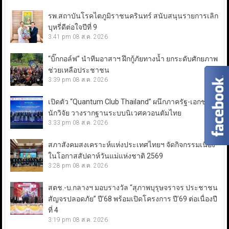
รพ.สถาบันโรคไตภูมิราชนครินทร์ สนับสนุนรายการเลิก
บุหรี่ดีต่อใจปีที่ 9
3:41 pm
08 ส.ค. 2026
“บิ๊กกอล์ฟ” นำทีมอาสาฯ ฝึกกู้ภัยทางน้ำ ยกระดับศักยภาพ
ช่วยเหลือประชาชน
3:39 pm
08 ส.ค. 2026
เปิดตัว “Quantum Club Thailand” ผนึกภาครัฐ-เอกชน-
นักวิจัย วางรากฐานระบบนิเวศควอนตัมไทย
3:33 pm
08 ส.ค. 2026
สภาสังคมสงเคราะห์แห่งประเทศไทยฯ จัดกิจกรรมเนื่อง
ในโอกาสสัปดาห์วันแม่แห่งชาติ 2569
3:28 pm
08 ส.ค. 2026
สตช.-บ.กลางฯ มอบรางวัล “สุภาพบุรุษจราจร ประชาชน
สัญจรปลอดภัย” ปี’68 พร้อมเปิดโครงการ ปี’69 ต่อเนื่องปี
ที่ 4
3:19 pm
08 ส.ค. 2026