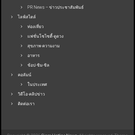
PR News – ข่าวประชาสัมพันธ์
ไลฟ์สไตล์
ท่องเที่ยว
แฟชั่นโซไซตี้-ดูดวง
สุขภาพ-ความงาม
อาหาร
ช้อป-ชิม-ชิล
คอลัมน์
ในประเทศ
วิดีโอ-คลิปข่าว
ติดต่อเรา