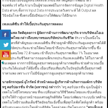
การเชื่อมโยงข้อมูลลื่นไหลสะดวกขึ้น ที่สำคัญคือการพัฒนาตัว
ซอฟท์แวร์ หรือ AI มาเป็นผู้ช่วยแพทย์ในการจัดการข้อมูล Digital Health
Data ต่างๆ ทั้งการ Input Data การประมวลวิเคราะห์ ได้ Output ผล
วินิจฉัยโรค ซึ่งตรงนี้ยังมีช่องว่างให้พัฒนาได้อีกมาก
เทเลเมดิซีน ทำให้เบี้ยประกันสุขภาพลดลง
นายฐนพล กิตติดุลยการ ผู้จัดการด้านการพัฒนาธุรกิจ จากบริษัทเอไอเอ
ประเทศไทย กล่าวถึงบทบาทของบริษัทประกันชีวิต ว่า
เราเป็นหนึ่งใน
พันธมิตรที่สำคัญของ เทเลเมดิซีน ที่ช่วยลูกค้าที่มีประกันดูแลสุขภาพได้ดี
ขึ้น บริษัทประกันจะช่วยให้คนไทยเข้าถึงประกันสุขภาพได้มากขึ้น ซึ่ง
ปัจจุบันคนไทย 72 ล้านคน เข้าถึงประกันสุขภาพเพียง 1% ในอนาคต
บริษัทประกันชีวิตสามารถออกแพ็กเกจประกันเทเลเมดิซีน ได้ในราคาที่
สมเหตุผล จากการมีข้อมูลสุขภาพของลูกค้ามากพอที่จะช่วยคำนวณเบี้ย
ประกันได้แม่นยำได้ยิ่งขึ้น เมื่อเปรียบเทียบกับในปัจจุบันที่เบี้ยสุขภาพมี
ราคาแพง เพราะเราไม่มีข้อมูลการดูแลสุขภาพของลูกค้ามากพอ
นายจักรกฤษณ์ อุไรรัตน์ หัวหน้าคณะผู้บริหารด้านกิจการองค์กร บริษัท
ทรู คอร์ปอเรชั่น จำกัด (มหาชน) กล่าวว่า
“ทรู คอร์ปอเรชั่น มุ่งเป็นผู้นำ
เทคโนโลยีโทรคมนาคม ที่จะเปลี่ยนผ่านวิถีชีวิตคนไทยและขับเคลื่อน
ธุรกิจให้ก้าวสู่แถวหน้าของเศรษฐกิจดิจิทัล โดยเร่งพัฒนาระบบนิเวศด้าน
เทคโนโลยีร่วมเติมเต็มชีวิตอัจฉริยะยิ่งขึ้นเพื่อทุกไลฟ์สไตล์ลูกค้า พร้อม
สนับสนุนคนเก่งรุ่นใหม่ด้านดิจิทัล โดยล่าสุด เปิดโครงการ
“
ทรูแล็บแฮ