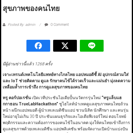
สุขภาพของคนไทย
Posted By: admin
0 Comment
มีผู้อ่านข่าวนี้แล้ว 1268 ครั้ง
เจาะเทรนด์เทคโนโลยีแพทย์ทางไกลไทย แอปหมอดีชี้
AI
อุปกรณ์สวมใส่
และ
IoT
ช่วยติดตาม ดูแล รักษาคนไข้ได้รวดเร็วและแม่นยำ มุ่งลดความ
เหลื่อมล้ำการเข้าถึง การดูแลสุขภาพของคนไทย
ทรู คอร์ปอเรชั่น
เปิดเวทีประชันไอเดียปั้นนวัตกรรุ่นใหม่
“
ทรูแล็บแฮ
กกาธอน
TrueLabHackathon”
ชูไฮไลท์นำเทคดูแลสุขภาพคนไทยถ้วน
หน้า ผนึกแอปหมอดี-ผู้นำเทเลเมดิซีนแอป ชวนนิสิต นักศึกษา และคนรุ่น
ใหม่อายุไม่เกิน 30 ปี ประชันแผนธุรกิจและไอเดียฟีเจอร์ใหม่ ตอบโจทย์
พฤติกรรมและความต้องการของคนไข้ในอนาคต มุ่งให้คนไทยเข้าถึงการ
ดูแลสุขภาพด้วยเทเลเมดิซีน แอปพลิเคชัน พร้อมจัดงานเปิดบ้านแบ่งปัน