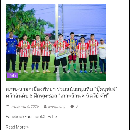
กีฬา
สภท.-นายกเมืองพัทยา ร่วมสนับสนุนทีม “บุ๊คบุฟเฟ่”
คว้าอันดับ 3 ศึกฟุตซอล “เกาะล้าน × นัควีย์ คัพ”
กรกฎาคม 6, 2026
aneaphong
0
FacebookFacebookXTwitter
Read More