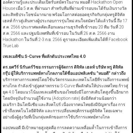
องค์ความรู้และประเดิมเปิดรับสมัครในงาน หมอดี Hackathon Open
House เมื่อ 5 ส.ค. ที่ผ่านมา สำหรับทีมที่ผ่านเข้ารอบจะได้รับเงินรางวัล
และสิทธิประโยชน์มากมาย พร้อมโอกาสต่อยอดธุรกิจกับกลุ่มทรูดิจิทัล
เฮลท์ ก้าวสู่เส้นทางผู้ประกอบการรุ่นใหม่ สนใจสมัครได้แล้ววันนี้ ถึง 17
ส.ค. 2566 ประกาศผลคัดเลือกแผนงานธุรกิจที่เข้ารอบ 20 ทีม วันที่ 20
ส.ค. 2566 และปฐมนิเทศทีมที่เข้ารอบ ในวันที่ 26 ส.ค. 2566 งาน
Hackathon ในวันที่ 2-3 ก.ย. 2566 ดูรายละเอียดเพิ่มเติมได้ที่ Facebook
True Lab
เทเลเมดิซีน
S-Curve
ที่ผลักดันประเทศไทย 4.0
ดร.ยศวีร์ นิรันดร์วิชย กรรมการผู้จัดการ ดิจิทัล เฮลท์ บริษัท ทรู ดิจิทัล
กรุ๊ป ผู้ให้บริการแพทย์ทางไกลภายใต้ชื่อแอปพลิเคชัน
“
หมอดี
”
กล่าวถึง
บริการทางการแพทย์โดยใช้นวัตกรรมและเทคโนโลยีที่รวมถึงการแพทย์
ทางไกล กำลังเข้าสู่อุตสาหกรรม S-Curve ที่ผลักดันให้ประเทศไทย ก้าวสู่
ยุค 4.0 โดยแนวโน้มเทเลเมดิซีนของไทยยังมีโอกาสเติบโตสูงขึ้นอีกมาก
โดยปัจจุบันจำนวนผู้ใช้งาน (Adoption rate) ยังมีสัดส่วนน้อยกว่า
อเมริกา อินโดนีเซีย และสิงคโปร์ เนื่องจากคนไทยยังมีปัญหาเรื่อง การ
เข้าถึงเทคโนโลยีดิจิทัล และการเปลี่ยนพฤติกรรมสู่ดิจิทัล โดยเฉพาะ
อย่างยิ่งผู้สูงวัยที่เป็นกลุ่มหลักของการใช้บริการแพทย์ทางไกล
แอปหมอดี มีเป้าหมายสูงสุดคือ การลดความเหลื่อมล้ำในการเข้าถึงการ