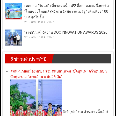
เทศกาล “วันแม่” เที่ยวสวนน้ำ ฟรี! ที่สยามอะเมซิ่งพาร์ค
“ไทยช่วยไทยพลัส-บัตรสวัสดิการแห่งรัฐ” เพิ่มเพียง 100
บ. สนุกไม่อั้น
2:10 am
08 ส.ค. 2026
‘ราชทัณฑ์’ จัดงาน DOC INNOVATION AWARDS 2026
9:17 am
07 ส.ค. 2026
5 ข่าวเด่นประจำปี
สภท.-นายกเมืองพัทยา ร่วมสนับสนุนทีม “บุ๊คบุฟเฟ่” คว้าอันดับ 3
ศึกฟุตซอล “เกาะล้าน × นัควีย์ คัพ”
(546,654 คน อ่านข่าวนี้แล้ว)