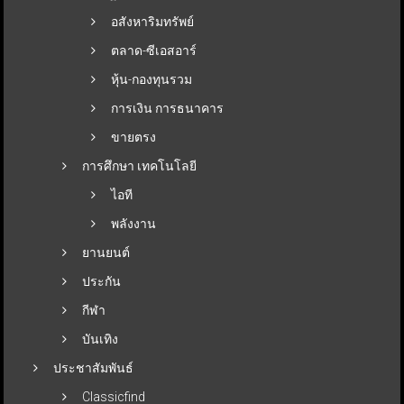
อสังหาริมทรัพย์
ตลาด-ซีเอสอาร์
หุ้น-กองทุนรวม
การเงิน การธนาคาร
ขายตรง
การศึกษา เทคโนโลยี
ไอที
พลังงาน
ยานยนต์
ประกัน
กีฬา
บันเทิง
ประชาสัมพันธ์
Classicfind