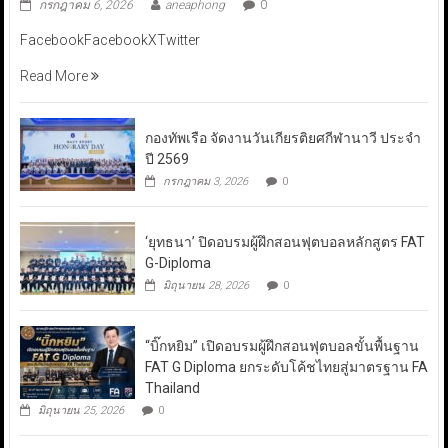
กรกฎาคม 6, 2026
aneaphong
0
FacebookFacebookXTwitter
Read More
กองทัพเรือ จัดงานวันเกียรติยศกีฬานาวี ประจำ
ปี 2569
กรกฎาคม 3, 2026
0
‘ยุทธนา’ ปิดอบรมผู้ฝึกสอนฟุตบอลหลักสูตร FAT
G-Diploma
มิถุนายน 28, 2026
0
“บิ๊กหยิม” เปิดอบรมผู้ฝึกสอนฟุตบอลขั้นพื้นฐาน
FAT G Diploma ยกระดับโค้ชไทยสู่มาตรฐาน FA
Thailand
มิถุนายน 25, 2026
0