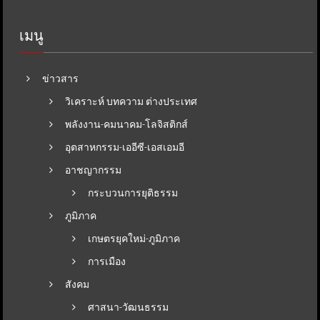
เมนู
ข่าวสาร
วิเคราะห์ บทความ ต่างประเทศ
พลังงาน-คมนาคม-โลจิสติกส์
อุตสาหกรรม-เออีซี-เอสเอมอี
อาชญากรรม
กระบวนการยุติธรรม
ภูมิภาค
เกษตรยุคใหม่-ภูมิภาค
การเมือง
สังคม
ศาสนา-วัฒนธรรม