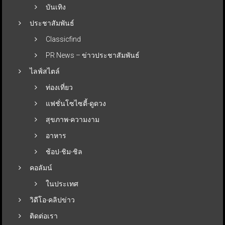
บันเทิง
ประชาสัมพันธ์
Classicfind
PR News – ข่าวประชาสัมพันธ์
ไลฟ์สไตล์
ท่องเที่ยว
แฟชั่นโซไซตี้-ดูดวง
สุขภาพ-ความงาม
อาหาร
ช้อป-ชิม-ชิล
คอลัมน์
ในประเทศ
วิดีโอ-คลิปข่าว
ติดต่อเรา