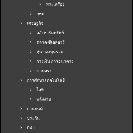
พระเครื่อง
กทม
เศรษฐกิจ
อสังหาริมทรัพย์
ตลาด-ซีเอสอาร์
หุ้น-กองทุนรวม
การเงิน การธนาคาร
ขายตรง
การศึกษา เทคโนโลยี
ไอที
พลังงาน
ยานยนต์
ประกัน
กีฬา