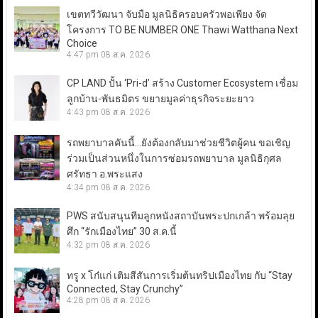
เขตทวีวัฒนา จับมือ มูลนิธิครอบครัวพอเพียง จัด
โครงการ TO BE NUMBER ONE Thawi Watthana Next
Choice
4:47 pm
08 ส.ค. 2026
CP LAND ปั้น ‘Pri-d’ สร้าง Customer Ecosystem เชื่อม
ลูกบ้าน-พันธมิตร ขยายมูลค่าธุรกิจระยะยาว
4:43 pm
08 ส.ค. 2026
รถพยาบาลคันนี้…ยังต้องกลับมาช่วยชีวิตผู้คน ขอเชิญ
ร่วมเป็นส่วนหนึ่งในการซ่อมรถพยาบาล มูลนิธิกุศล
ศรัทธา อ.พระแสง
4:34 pm
08 ส.ค. 2026
PWS สนับสนุนทีมลูกหนังสถาบันพระปกเกล้า พร้อมลุย
ศึก “รักเมืองไทย” 30 ส.ค.นี้
4:32 pm
08 ส.ค. 2026
ทรู x โก๋แก่ เติมสีสันการเริ่มต้นทริปเมืองไทย กับ “Stay
Connected, Stay Crunchy”
4:28 pm
08 ส.ค. 2026