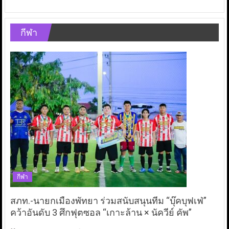
กีฬา
กีฬา
สภท.-นายกเมืองพัทยา ร่วมสนับสนุนทีม “บุ๊คบุฟเฟ่”
คว้าอันดับ 3 ศึกฟุตซอล “เกาะล้าน × นัควีย์ คัพ”