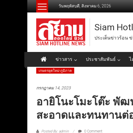
Skip
วันพฤหัสบดี, สิงหาคม 6, 2026
to
content
Siam Hot
ประเด็นข่าวร้อน ข
ข่าวสาร
ประชาสัมพันธ์
ไ
เกษตรยุคใหม่-ภูมิภาค
กรกฎาคม 14, 2023
อายิโนะโมะโต๊ะ พัฒน
สะอาดและทนทานต่อ
Posted By: admin
0 Comment