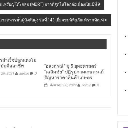
นเหรียญโต๊ะกลม (MDRT) มากที่สุดในโลกต่อเนื่องเป็นปีที่ 9
หารชั้นผู้บังคับฝูง รุ่นที่ 143 เยี่ยมชมพิพิธภัณฑ์ราชทัณฑ์
ตรสำเร็จปลูกแตงโม
ฉบับมืออาชีพ
“อลงกรณ์” ชู 5 ยุทธศาสตร์
“เฉลิมชัย” ปฏิรูปภาคเกษตรแก้
 29, 2021
admin
0
ปัญหาราคาสินค้าเกษตร
สิงหาคม 30, 2022
admin
0