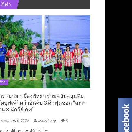
กีฬา
กีฬา
ภท.-นายกเมืองพัทยา ร่วมสนับสนุนทีม
ุ๊คบุฟเฟ่” คว้าอันดับ 3 ศึกฟุตซอล “เกาะ
าน × นัควีย์ คัพ”
กรกฎาคม 6, 2026
aneaphong
0
cebookFacebookXTwitter