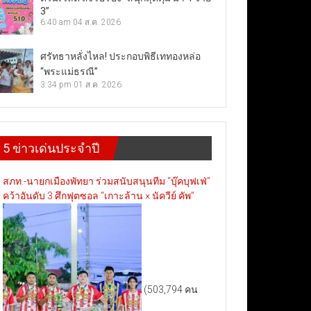
3”
6:40 am
04 ส.ค. 2026
ศรัทธาหลั่งไหล! ประกอบพิธีเททองหล่อ
“พระแม่ธรณี”
3:34 pm
01 ส.ค. 2026
5 ข่าวเด่นประจำปี
สภท.-นายกเมืองพัทยา ร่วมสนับสนุนทีม “บุ๊คบุฟเฟ่”
คว้าอันดับ 3 ศึกฟุตซอล “เกาะล้าน × นัควีย์ คัพ”
(503,794 คน