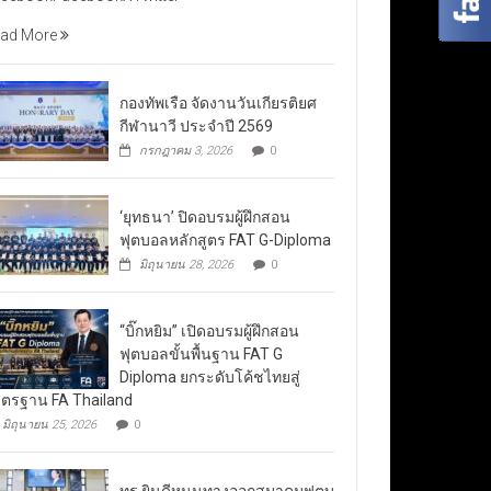
ad More
กองทัพเรือ จัดงานวันเกียรติยศ
กีฬานาวี ประจำปี 2569
กรกฎาคม 3, 2026
0
‘ยุทธนา’ ปิดอบรมผู้ฝึกสอน
ฟุตบอลหลักสูตร FAT G-Diploma
มิถุนายน 28, 2026
0
“บิ๊กหยิม” เปิดอบรมผู้ฝึกสอน
ฟุตบอลขั้นพื้นฐาน FAT G
Diploma ยกระดับโค้ชไทยสู่
ตรฐาน FA Thailand
มิถุนายน 25, 2026
0
ทรู ยินดีหนุนทางออกสมาคมฟุตบ