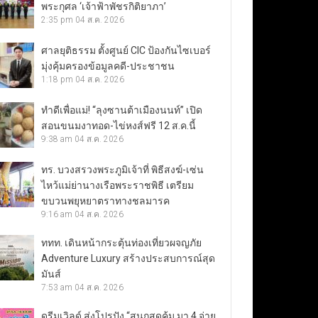
พระกุศล ‘เจ้าฟ้าพัชรกิติยาภา’
2:35 pm
04 ส.ค. 2026
ศาลยุติธรรม ตั้งศูนย์ CIC ป้องกันไซเบอร์
มุ่งคุ้มครองข้อมูลคดี-ประชาชน
1:18 pm
04 ส.ค. 2026
ทำดีเพื่อแม่! “ลุงซานต้าเมืองนนท์” เปิด
สอนขนมงาทอด-ไข่หงส์ฟรี 12 ส.ค.นี้
9:38 am
04 ส.ค. 2026
ทร. บวงสรวงพระภูมิเจ้าที่ พิธีสงฆ์-เซ่น
ไหว้แม่ย่านางเรือพระราชพิธี เตรียม
ขบวนพยุหยาตราทางชลมารค
9:16 am
04 ส.ค. 2026
ททท. เดินหน้ากระตุ้นท่องเที่ยวผจญภัย
Adventure Luxury สร้างประสบการณ์สุด
มันส์
7:53 am
04 ส.ค. 2026
ดรีมเวิลด์ ส่งโปรปัง “สนุกสุดคุ้ม มา 4 จ่าย