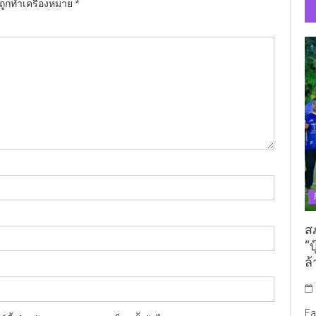
นถูกทำเครื่องหมาย
*
ส
“บ
ล้
Fa