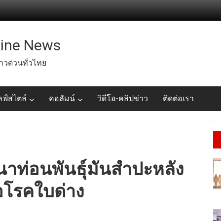
line News
่าวด่วนทั่วไทย
ลฟ์สไตล์
คอลัมน์
วิดีโอ-คลิปข่าว
ติดต่อเรา
าท่อนพันธุ์มันสำปะหลัง
โรคใบด่าง