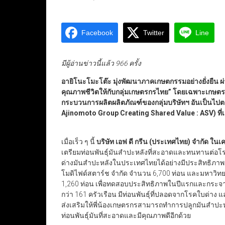
Facebook
Twitter
Line
มีผู้อ่านข่าวนี้แล้ว 966 ครั้ง
อายิโนะโมะโต๊ะ
มุ่งพัฒนาภาคเกษตกรรมอย่างยั่งยืน ผ
คุณภาพชีวิตให้กับกลุ่มเกษตรกรไทย” โดยเฉพาะเกษตรกรชา
กระบวนการผลิตผลิตภัณฑ์ของกลุ่มบริษัทฯ อันเป็นไป
Ajinomoto Group Creating Shared Value : ASV) ที่เร
​เมื่อเร็ว ๆ นี้
บริษัท เอฟ ดี กรีน (ประเทศไทย) จำกัด ใน
เตรียมท่อนพันธุ์มันสำปะหลังที่สะอาดและทนทานต่อ
ด่างมันสำปะหลังในประเทศไทยได้อย่างมีประสิทธิภาพ โ
โมดิไฟด์สตาร์ช จำกัด จำนวน 6,700 ท่อน และมหาวิท
1,260 ท่อน เพื่อทดสอบประสิทธิภาพในปีแรกและกระจา
กว่า 161 ครัวเรือน มีท่อนพันธุ์ที่ปลอดจากโรคใบด่าง
ส่งเสริมให้พี่น้องเกษตรกรสามารถทำการปลูกมันสำปะหลัง
ท่อนพันธุ์มันที่สะอาดและมีคุณภาพดีอีกด้วย