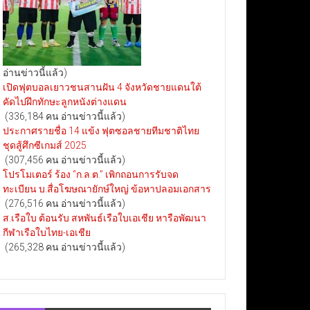
อ่านข่าวนี้แล้ว)
เปิดฟุตบอลเยาวชนสานฝัน 4 จังหวัดชายแดนใต้
คัดไปฝึกทักษะลูกหนังต่างแดน
(336,184 คน อ่านข่าวนี้แล้ว)
ประกาศรายชื่อ 14 แข้ง ฟุตซอลชายทีมชาติไทย
ชุดสู้ศึกซีเกมส์ 2025
(307,456 คน อ่านข่าวนี้แล้ว)
โปรโมเตอร์ ร้อง “ก.ล.ต.” เพิกถอนการรับจด
ทะเบียน บ.สื่อโฆษณายักษ์ใหญ่ ข้อหาปลอมเอกสาร
(276,516 คน อ่านข่าวนี้แล้ว)
ส.เรือใบ ต้อนรับ สหพันธ์เรือใบเอเชีย หารือพัฒนา
กีฬาเรือใบไทย-เอเชีย
(265,328 คน อ่านข่าวนี้แล้ว)