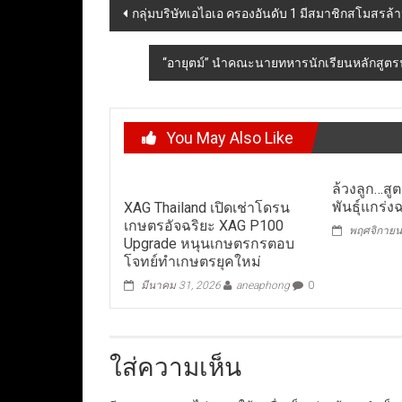
Post
กลุ่มบริษัทเอไอเอ ครองอันดับ 1 มีสมาชิกสโมสรล้า
navigation
“อายุตม์” นำคณะนายทหารนักเรียนหลักสูตรนายท
You May Also Like
ล้วงลูก…สู
พันธุ์แกร่ง
XAG Thailand เปิดเช่าโดรน
เกษตรอัจฉริยะ XAG P100
พฤศจิกายน
Upgrade หนุนเกษตรกรตอบ
โจทย์ทำเกษตรยุคใหม่
มีนาคม 31, 2026
aneaphong
0
ใส่ความเห็น