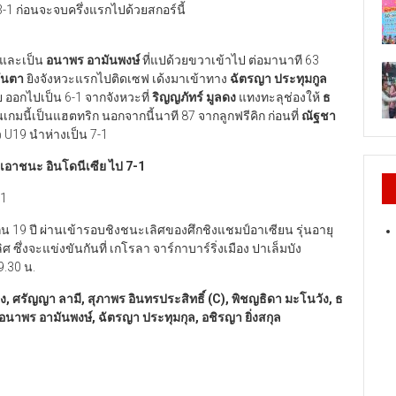
 3-1 ก่อนจะจบครึ่งแรกไปด้วยสกอร์นี้
1 และเป็น
อนาพร อามันพงษ์
ที่แปด้วยขวาเข้าไป ต่อมานาที 63
ันตา
ยิงจังหวะแรกไปติดเซฟ เด้งมาเข้าทาง
ฉัตรญา ประทุมกูล
ย ออกไปเป็น 6-1 จากจังหวะที่
ริญญภัทร์ มูลดง
แทงทะลุช่องให้
ธ
เกมนี้เป็นแฮตทริก นอกจากนี้นาที 87 จากลูกฟรีคิก ก่อนที่
ณัฐชา
 U19 นำห่างเป็น 7-1
เอาชนะ อินโดนีเซีย ไป
7-1
-1
กิน 19 ปี ผ่านเข้ารอบชิงชนะเลิศของศึกชิงแชมป์อาเซียน รุ่นอายุ
ซึ่งจะแข่งขันกันที่ เกโรลา จาร์กาบาร์ริ่งเมือง ปาเล็มบัง
9.30 น.
รอง, ศรัญญา ลามี, สุภาพร อินทรประสิทธิ์ (C), พิชญธิดา มะโนวัง, ธ
, อนาพร อามันพงษ์, ฉัตรญา ประทุมกุล, อชิรญา ยิ่งสกุล