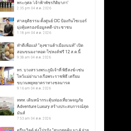
พระกุศล ‘เจ้าฟ้าพัชรกิติยาภา’
2:35 pm
04 ส.ค. 2026
ศาลยุติธรรม ตั้งศูนย์ CIC ป้องกันไซเบอร์
มุ่งคุ้มครองข้อมูลคดี-ประชาชน
1:18 pm
04 ส.ค. 2026
ทำดีเพื่อแม่! “ลุงซานต้าเมืองนนท์” เปิด
สอนขนมงาทอด-ไข่หงส์ฟรี 12 ส.ค.นี้
9:38 am
04 ส.ค. 2026
ทร. บวงสรวงพระภูมิเจ้าที่ พิธีสงฆ์-เซ่น
ไหว้แม่ย่านางเรือพระราชพิธี เตรียม
ขบวนพยุหยาตราทางชลมารค
9:16 am
04 ส.ค. 2026
ททท. เดินหน้ากระตุ้นท่องเที่ยวผจญภัย
Adventure Luxury สร้างประสบการณ์สุด
มันส์
7:53 am
04 ส.ค. 2026
ดรีมเวิลด์ ส่งโปรปัง “สนุกสุดคุ้ม มา 4 จ่าย