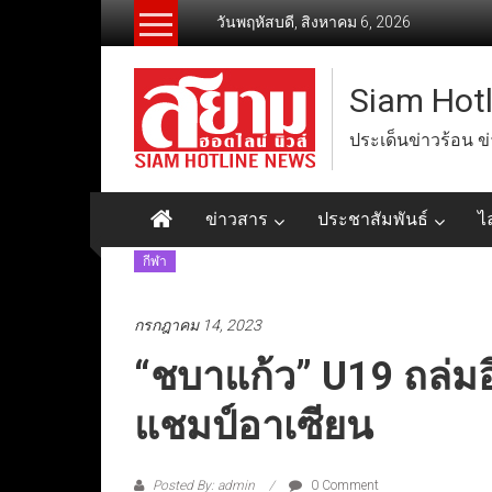
Skip
วันพฤหัสบดี, สิงหาคม 6, 2026
to
content
Siam Hot
ประเด็นข่าวร้อน ข
ข่าวสาร
ประชาสัมพันธ์
ไ
กีฬา
กรกฎาคม 14, 2023
“ชบาแก้ว” U19 ถล่มอ
แชมป์อาเซียน
Posted By: admin
0 Comment