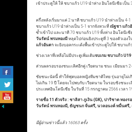
เข้าประตูให้ ให้ ชบาแก้ว U19 นำห่าง อินโดนีเซีย เป็น
ครึ่งหลังเริ่มมาแค่ 2 นาที ชบาแก้ว U19 นำห่างเป็น 4-
ชบาแก้ว U19 นำห่างเป็น 5-1 จากจังหวะที่
ณัฐชา แก้วอ
ซ้ำเข้าไป และนาที 70 ชบาแก้ว U19 ทิ้งห่าง อินโดนีเซี
วันรัตน์ พรมทองมี
หลุดไปก่อนยิงประตูที่ 3 ของตัวเองใน
แก้วอันตา
จะยิงบอลกระเด้งพื้นเข้าประตูไปให้ ชบาแก้ว
ช่วงเวลาที่เหลือไม่มีประตูเพิ่มเติม
จบเกม ชบาแก้ว
U19
ส่วนผลรอบรองชนะเลิศอีกคู่ เวียดนาม ชนะ เมียนมา 2
ชัยชนะนัดนี้ ทำให้ฟุตบอลหญิงทีมชาติไทย รุ่นอายุไม่เ
ไม่เกิน 19 ปี โดยจะไปพบกับ เวียดนาม ในรอบชิงชนะเลิศ 
ประเทศอินโดนีเซีย ในวันที่ 15 กรกฎาคม 2566 เวลา 1
รายชื่อ 11 ตัวจริง : ชาลิสา ภูเงิน (GK), ปาริชาต ทอง
วันรัตน์ พรมทองมี, ธัญชนก จั่นศรี, นวลอนงค์ หมื่นศรี
มีผู้อ่านข่าวนี้แล้ว 16063 ครั้ง