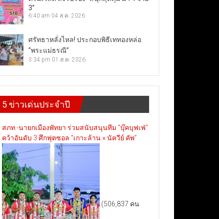
3”
6:40 am
04 ส.ค. 2026
ศรัทธาหลั่งไหล! ประกอบพิธีเททองหล่อ
“พระแม่ธรณี”
3:34 pm
01 ส.ค. 2026
5 ข่าวเด่นประจำปี
สภท.-นายกเมืองพัทยา ร่วมสนับสนุนทีม “บุ๊คบุฟเฟ่”
คว้าอันดับ 3 ศึกฟุตซอล “เกาะล้าน × นัควีย์ คัพ”
(506,837 คน