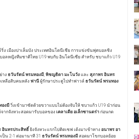
ร์ริ่ง เมืองปาเล็มบัง ประเทศอินโดนีเชีย การแข่งขันฟุตบอลชิง
ุตบอลหญิงทีมชาติไทย U19 พบกับ อินโดนีเซีย สำหรับ ชบาแก้ว U19
ย่าง
ธวันรัตน์ พรมทองมี
,
พิชญธิดา มะโนวัง
และ
สุภาพร อินทร
องเหลือสิบคนหลัง
ฟานี
ผู้รักษาประตูไปทำฟาวล์
ธวันรัตน์ พรมทอง
ทองมี
วิ่งเข้ามาซัดด้วยขวาแบบไม่ต้องจับให้ ชบาแก้ว U19 นำก่อน
จนได้จากจังหวะสอดมารับบอลของ
เคลาเดีย อเล็กซานดร่า
ก่อนกด
 อินทรประสิทธิ์
ยิงจังหวะแรกไปติดเซฟ เด้งมาเข้าทาง
อนาพร อา
งเป็น 2-1 ต่อมานาที 31
ธวันรัตน์ พรมทองมี
สอดมาโขกบอลย้อย