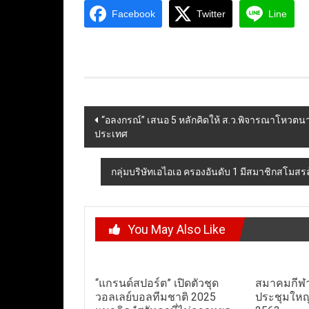
Facebook
Twitter
Line
Post
“อลงกรณ์” เสนอ 5 หลักคิดให้ ส.ว.พิจารณาโหวตนายกฯ
ประเทศ
navigation
กลุ่มบริษัทเอไอเอ ครองอันดับ 1 มีสมาชิกสโมสรล
You May Also Like
“แกรนด์สปอร์ต” เปิดตัวชุด
สมาคมกีฬาแ
วอลเลย์บอลทีมชาติ 2025
ประชุมใหญ