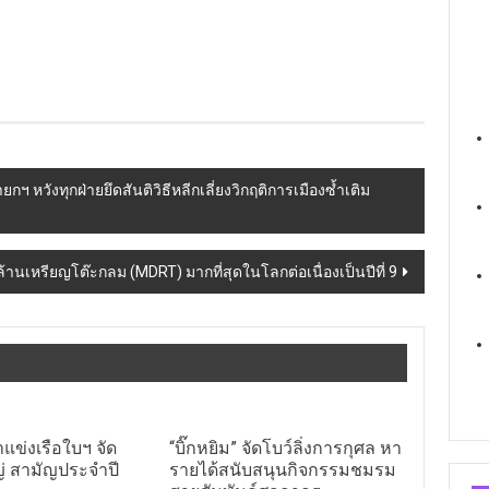
 หวังทุกฝ่ายยึดสันติวิธีหลีกเลี่ยงวิกฤติการเมืองซ้ำเติม
้านเหรียญโต๊ะกลม (MDRT) มากที่สุดในโลกต่อเนื่องเป็นปีที่ 9
ข่งเรือใบฯ จัด
“บิ๊กหยิม” จัดโบว์ลิ่งการกุศล หา
่ สามัญประจำปี
รายได้สนับสนุนกิจกรรมชมรม