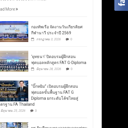
ad More
กองทัพเรือ จัดงานวันเกียรติยศ
กีฬานาวี ประจำปี 2569
กรกฎาคม 3, 2026
0
‘ยุทธนา’ ปิดอบรมผู้ฝึกสอน
ฟุตบอลหลักสูตร FAT G-Diploma
มิถุนายน 28, 2026
0
“บิ๊กหยิม” เปิดอบรมผู้ฝึกสอน
ฟุตบอลขั้นพื้นฐาน FAT G
Diploma ยกระดับโค้ชไทยสู่
ตรฐาน FA Thailand
มิถุนายน 25, 2026
0
ทรู ยินดีหนุนทางออกสมาคมฟุตบ