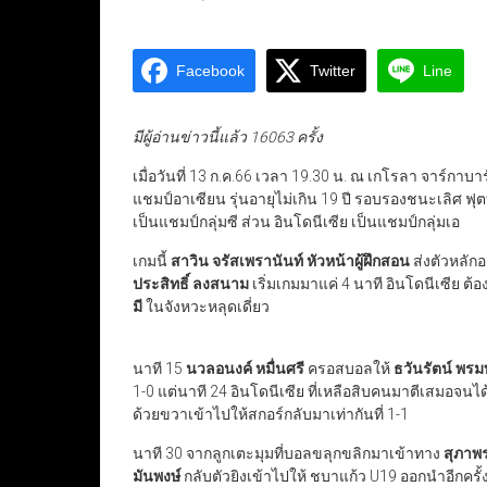
Facebook
Twitter
Line
มีผู้อ่านข่าวนี้แล้ว 16063 ครั้ง
เมื่อวันที่ 13 ก.ค.66 เวลา 19.30 น. ณ เกโรลา จาร์กาบา
แชมป์อาเซียน รุ่นอายุไม่เกิน 19 ปี รอบรองชนะเลิศ ฟ
เป็นแชมป์กลุ่มซี ส่วน อินโดนีเซีย เป็นแชมป์กลุ่มเอ
เกมนี้
สาวิน จรัสเพรานันท์
หัวหน้าผู้ฝึกสอน
ส่งตัวหลักอ
ประสิทธิ์ ลงสนาม
เริ่มเกมมาแค่ 4 นาที อินโดนีเซีย ต้
มี
ในจังหวะหลุดเดี่ยว
นาที 15
นวลอนงค์ หมื่นศรี
ครอสบอลให้
ธวันรัตน์ พรม
1-0 แต่นาที 24 อินโดนีเซีย ที่เหลือสิบคนมาตีเสมอ
ด้วยขวาเข้าไปให้สกอร์กลับมาเท่ากันที่ 1-1
นาที 30 จากลูกเตะมุมที่บอลขลุกขลิกมาเข้าทาง
สุภาพร
มันพงษ์
กลับตัวยิงเข้าไปให้ ชบาแก้ว U19 ออกนำอีกครั้