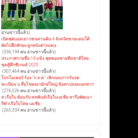
อ่านข่าวนี้แล้ว)
เปิดฟุตบอลเยาวชนสานฝัน 4 จังหวัดชายแดนใต้
คัดไปฝึกทักษะลูกหนังต่างแดน
(336,194 คน อ่านข่าวนี้แล้ว)
ประกาศรายชื่อ 14 แข้ง ฟุตซอลชายทีมชาติไทย
ชุดสู้ศึกซีเกมส์ 2025
(307,464 คน อ่านข่าวนี้แล้ว)
โปรโมเตอร์ ร้อง “ก.ล.ต.” เพิกถอนการรับจด
ทะเบียน บ.สื่อโฆษณายักษ์ใหญ่ ข้อหาปลอมเอกสาร
(276,526 คน อ่านข่าวนี้แล้ว)
ส.เรือใบ ต้อนรับ สหพันธ์เรือใบเอเชีย หารือพัฒนา
กีฬาเรือใบไทย-เอเชีย
(265,334 คน อ่านข่าวนี้แล้ว)