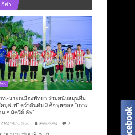
กีฬา
กีฬา
ภท.-นายกเมืองพัทยา ร่วมสนับสนุนทีม
ุ๊คบุฟเฟ่” คว้าอันดับ 3 ศึกฟุตซอล “เกาะ
าน × นัควีย์ คัพ”
กรกฎาคม 6, 2026
aneaphong
0
cebookFacebookXTwitter