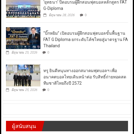
‘ยุทธนา’ ปิดอบรมผู้ฝึกสอนฟุตบอลหลักสูตร FAT
G-Diploma
มิถุนายน 28, 2026
0
“บิ๊กหยิม” เปิดอบรมผู้ฝึกสอนฟุตบอลขั้นพื้นฐาน
FAT G Diploma ยกระดับโค้ชไทยสู่มาตรฐาน FA
Thailand
มิถุนายน 25, 2026
0
ทรู ยินดีหนุนทางออกสมาคมฟุตบอลฯ เพื่อ
อนาคตบอลไทยเดินหน้าต่อ รับสิทธิ์ถ่ายทอดสด
ทีมชาติไทยถึงปี 2572
มิถุนายน 25, 2026
0
ผู้สนับสนุน