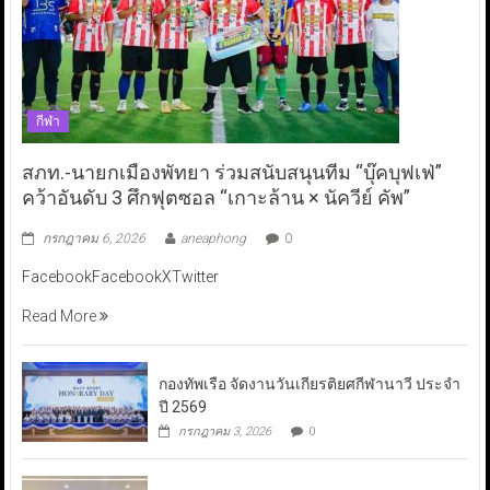
กีฬา
สภท.-นายกเมืองพัทยา ร่วมสนับสนุนทีม “บุ๊คบุฟเฟ่”
คว้าอันดับ 3 ศึกฟุตซอล “เกาะล้าน × นัควีย์ คัพ”
กรกฎาคม 6, 2026
aneaphong
0
FacebookFacebookXTwitter
Read More
กองทัพเรือ จัดงานวันเกียรติยศกีฬานาวี ประจำ
ปี 2569
กรกฎาคม 3, 2026
0