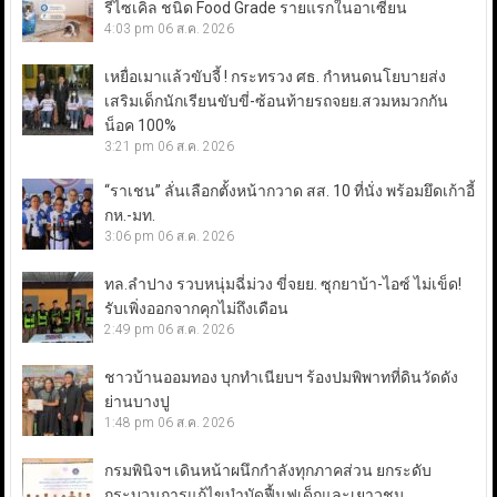
รีไซเคิล ชนิด Food Grade รายแรกในอาเซียน
4:03 pm
06 ส.ค. 2026
เหยื่อเมาแล้วขับจี้ ! กระทรวง ศธ. กำหนดนโยบายส่ง
เสริมเด็กนักเรียนขับขี่-ซ้อนท้ายรถจยย.สวมหมวกกัน
น็อค 100%
3:21 pm
06 ส.ค. 2026
“ราเชน” ลั่นเลือกตั้งหน้ากวาด สส. 10 ที่นั่ง พร้อมยึดเก้าอี้
กห.-มท.
3:06 pm
06 ส.ค. 2026
ทล.ลำปาง รวบหนุ่มฉี่ม่วง ขี่จยย. ซุกยาบ้า-ไอซ์ ไม่เข็ด!
รับเพิ่งออกจากคุกไม่ถึงเดือน
2:49 pm
06 ส.ค. 2026
ชาวบ้านออมทอง บุกทำเนียบฯ ร้องปมพิพาทที่ดินวัดดัง
ย่านบางปู
1:48 pm
06 ส.ค. 2026
กรมพินิจฯ เดินหน้าผนึกกำลังทุกภาคส่วน ยกระดับ
กระบวนการแก้ไขบำบัดฟื้นฟูเด็กและเยาวชน