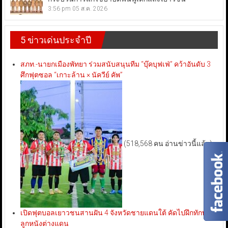
3:56 pm
05 ส.ค. 2026
5 ข่าวเด่นประจำปี
สภท.-นายกเมืองพัทยา ร่วมสนับสนุนทีม “บุ๊คบุฟเฟ่” คว้าอันดับ 3
ศึกฟุตซอล “เกาะล้าน × นัควีย์ คัพ”
(518,568 คน อ่านข่าวนี้แล้ว)
เปิดฟุตบอลเยาวชนสานฝัน 4 จังหวัดชายแดนใต้ คัดไปฝึกทักษะ
ลูกหนังต่างแดน