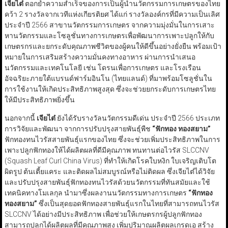
เจียไต๋
ตอกย้ำความสำเร็จของการเป็นผู้นำนวัตกรรมการเกษตรของไทย
คว้า 2 รางวัลจากเวทีแห่งเกียรติยศ ได้แก่ รางวัลองค์กรที่มีความเป็นเลิศ
ประจำปี 2566 สาขานวัตกรรมการเกษตร จากความมุ่งมั่นในการเสาะ
หานวัตกรรมและโซลูชั่นทางการเกษตรเพื่อพัฒนาการเพาะปลูกให้กับ
เกษตรกรและยกระดับคุณภาพชีวิตของผู้คนให้ดีขึ้นอย่างยั่งยืน พร้อมเป้า
หมายในการเสริมสร้างความมั่นคงทางอาหาร ผ่านการนำเสนอ
นวัตกรรมและเทคโนโลยี เช่น โดรนเพื่อการเกษตร และโรงเรือน
อัจฉริยะภายใต้แบรนด์ฟาร์มอินโน (ไทยแลนด์) ที่มาพร้อมโซลูชั่นใน
การใช้งานให้เกิดประสิทธิภาพสูงสุด ซึ่งจะช่วยยกระดับการเกษตรไทย
ให้มีประสิทธิภาพยิ่งขึ้น
นอกจากนี้
เจียไต๋
ยังได้รับรางวัลนวัตกรรมดีเด่น ประจำปี 2566 ประเภท
การวิจัยและพัฒนา จากการปรับปรุงสายพันธุ์พืช
“
ฟักทอง ทองสยาม
”
ฟักทองทนไวรัสสายพันธุ์แรกของไทย ซึ่งจะช่วยเพิ่มประสิทธิภาพในการ
เพาะปลูกฟักทองให้ได้ผลิตผลที่ดีมีคุณภาพ ทนทานต่อไวรัส SLCCNV
(Squash Leaf Curl China Virus) ที่ทำให้เกิดโรคใบหงิก ใบเจริญเติบโต
ผิดรูป ต้นเตี้ยแคระ และติดผลไม่สมบูรณ์หรือไม่ติดผล ซึ่งเจียไต๋ได้วิจัย
และปรับปรุงสายพันธุ์ฟักทองทนไวรัสด้วยนวัตกรรมที่ทันสมัยและใช้
เทคนิคทางโมเลกุล นำมาซึ่งผลงานนวัตกรรมทางการเกษตร
“
ฟักทอง
ทองสยาม
”
ซึ่งเป็นสุดยอดฟักทองสายพันธุ์แรกในไทยที่สามารถทนไวรัส
SLCCNV ได้อย่างมีประสิทธิภาพ เพื่อช่วยให้เกษตรกรผู้ปลูกฟักทอง
สามารถปลูกได้ผลิตผลที่มีคุณภาพสูง เพิ่มปริมาณผลิตผลเกรดเอ สร้าง