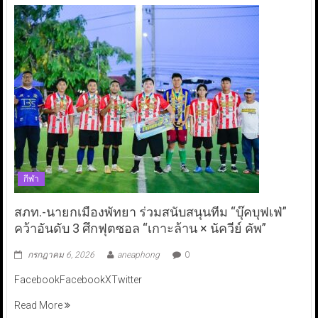
กีฬา
สภท.-นายกเมืองพัทยา ร่วมสนับสนุนทีม “บุ๊คบุฟเฟ่”
คว้าอันดับ 3 ศึกฟุตซอล “เกาะล้าน × นัควีย์ คัพ”
กรกฎาคม 6, 2026
aneaphong
0
FacebookFacebookXTwitter
Read More