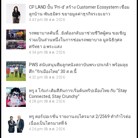
CP LAND ปั้น ‘Pri-d’ สร้าง Customer Ecosystem เชื่อม
ลูกบ้าน-พันธมิตร ขยายมูลค่าธุรกิจระยะยาว
4:43 pm
08 ส.ค. 2026
รถพยาบาลคันนี้…ยังต้องกลับมาช่วยชีวิตผู้คน ขอเชิญ
ร่วมเป็นส่วนหนึ่งในการซ่อมรถพยาบาล มูลนิธิกุศล
ศรัทธา อ.พระแสง
4:34 pm
08 ส.ค. 2026
PWS สนับสนุนทีมลูกหนังสถาบันพระปกเกล้า พร้อมลุย
ศึก “รักเมืองไทย” 30 ส.ค.นี้
4:32 pm
08 ส.ค. 2026
ทรู x โก๋แก่ เติมสีสันการเริ่มต้นทริปเมืองไทย กับ “Stay
Connected, Stay Crunchy”
4:28 pm
08 ส.ค. 2026
ทรู คอร์ปอเรชั่น รายงานงบไตรมาส 2/2569 ทำกำไรต่อ
เนื่องเป็นไตรมาสที่ 6
4:26 pm
08 ส.ค. 2026