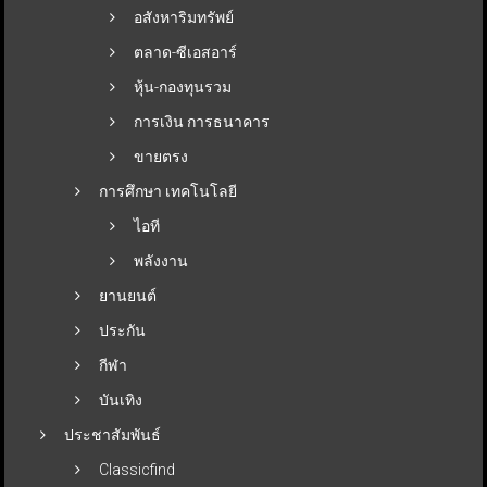
อสังหาริมทรัพย์
ตลาด-ซีเอสอาร์
หุ้น-กองทุนรวม
การเงิน การธนาคาร
ขายตรง
การศึกษา เทคโนโลยี
ไอที
พลังงาน
ยานยนต์
ประกัน
กีฬา
บันเทิง
ประชาสัมพันธ์
Classicfind