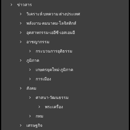
ข่าวสาร
วิเคราะห์ บทความ ต่างประเทศ
พลังงาน-คมนาคม-โลจิสติกส์
อุตสาหกรรม-เออีซี-เอสเอมอี
อาชญากรรม
กระบวนการยุติธรรม
ภูมิภาค
เกษตรยุคใหม่-ภูมิภาค
การเมือง
สังคม
ศาสนา-วัฒนธรรม
พระเครื่อง
กทม
เศรษฐกิจ