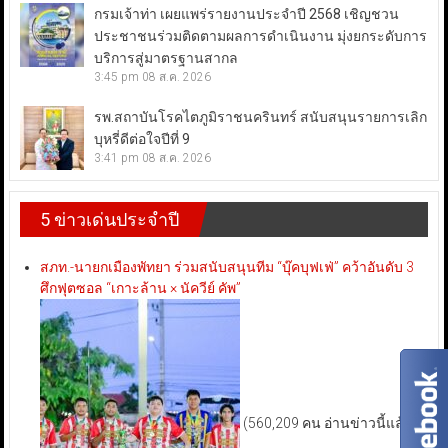
กรมเจ้าท่า เผยแพร่รายงานประจำปี 2568 เชิญชวน
ประชาชนร่วมติดตามผลการดำเนินงาน มุ่งยกระดับการ
บริการสู่มาตรฐานสากล
3:45 pm
08 ส.ค. 2026
รพ.สถาบันโรคไตภูมิราชนครินทร์ สนับสนุนรายการเลิก
บุหรี่ดีต่อใจปีที่ 9
3:41 pm
08 ส.ค. 2026
5 ข่าวเด่นประจำปี
สภท.-นายกเมืองพัทยา ร่วมสนับสนุนทีม “บุ๊คบุฟเฟ่” คว้าอันดับ 3
ศึกฟุตซอล “เกาะล้าน × นัควีย์ คัพ”
(560,209 คน อ่านข่าวนี้แล้ว)