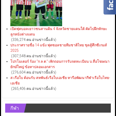
เปิดฟุตบอลเยาวชนสานฝัน 4 จังหวัดชายแดนใต้ คัดไปฝึกทักษะ
ลูกหนังต่างแดน
(336,274 คน อ่านข่าวนี้แล้ว)
ประกาศรายชื่อ 14 แข้ง ฟุตซอลชายทีมชาติไทย ชุดสู้ศึกซีเกมส์
2025
(307,548 คน อ่านข่าวนี้แล้ว)
โปรโมเตอร์ ร้อง “ก.ล.ต.” เพิกถอนการรับจดทะเบียน บ.สื่อโฆษณา
ยักษ์ใหญ่ ข้อหาปลอมเอกสาร
(276,604 คน อ่านข่าวนี้แล้ว)
ส.เรือใบ ต้อนรับ สหพันธ์เรือใบเอเชีย หารือพัฒนากีฬาเรือใบไทย-
เอเชีย
(265,406 คน อ่านข่าวนี้แล้ว)
กีฬา