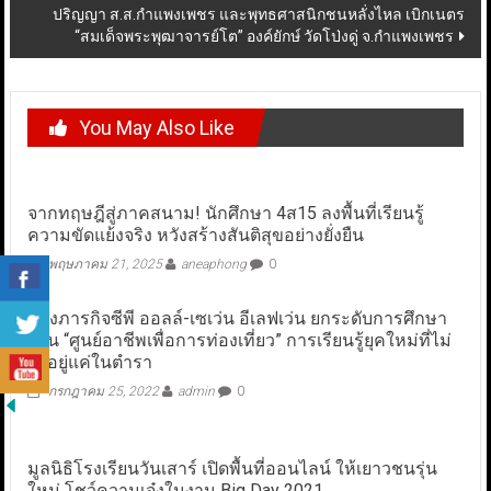
ปริญญา ส.ส.กำแพงเพชร และพุทธศาสนิกชนหลั่งไหล เบิกเนตร
“สมเด็จพระพุฒาจารย์โต” องค์ยักษ์ วัดโป่งดู่ จ.กำแพงเพชร
You May Also Like
จากทฤษฎีสู่ภาคสนาม! นักศึกษา 4ส15 ลงพื้นที่เรียนรู้
ความขัดแย้งจริง หวังสร้างสันติสุขอย่างยั่งยืน
พฤษภาคม 21, 2025
aneaphong
0
ส่องภารกิจซีพี ออลล์-เซเว่น อีเลฟเว่น ยกระดับการศึกษา
ผ่าน “ศูนย์อาชีพเพื่อการท่องเที่ยว” การเรียนรู้ยุคใหม่ที่ไม่
ได้อยู่แค่ในตำรา
กรกฎาคม 25, 2022
admin
0
มูลนิธิโรงเรียนวันเสาร์ เปิดพื้นที่ออนไลน์ ให้เยาวชนรุ่น
ใหม่ โชว์ความเจ๋งในงาน Big Day 2021