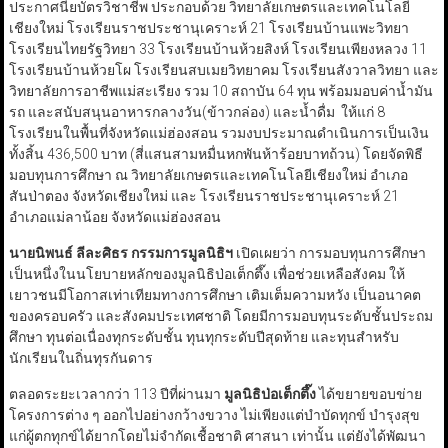
ประกาศนียบัตรวิชาชีพ ประกอบด้วย วิทยาลัยเกษตรและเทคโนโลยี
เชียงใหม่ โรงเรียนราชประชานุเคราะห์ 21 โรงเรียนบ้านแพะวิทยา
โรงเรียนไทยรัฐวิทยา 33 โรงเรียนบ้านห้วยสิงห์ โรงเรียนเพียงหลวง 11
โรงเรียนบ้านห้วยโผ โรงเรียนสบเมยวิทยาคม โรงเรียนสังวาลวิทยา และ
วิทยาลัยการอาชีพแม่สะเรียง รวม 10 สถาบัน 64 ทุน พร้อมมอบค่าน้ำมัน
รถ และสนับสนุนอาหารกลางวัน(ข้าวกล่อง) และน้ำดื่ม ให้แก่ 8
โรงเรียนในพื้นที่จังหวัดแม่ฮ่องสอน รวมงบประมาณดำเนินการเป็นเงิน
ทั้งสิ้น 436,500 บาท (สี่แสนสามหมื่นหกพันห้าร้อยบาทถ้วน) โดยจัดพิธี
มอบทุนการศึกษา ณ วิทยาลัยเกษตรและเทคโนโลยีเชียงใหม่ อำเภอ
สันป่าตอง จังหวัดเชียงใหม่ และ โรงเรียนราชประชานุเคราะห์ 21
อำเภอแม่ลาน้อย จังหวัดแม่ฮ่องสอน
นายนิพนธ์ ลีละศิธร กรรมการมูลนิธิฯ
เปิดเผยว่า การมอบทุนการศึกษา
เป็นหนึ่งในนโยบายหลักของมูลนิธิป่อเต็กตึ๊ง เพื่อช่วยเหลือสังคม ให้
เยาวชนมีโอกาสเท่าเทียมทางการศึกษา เติมเต็มความหวัง เป็นอนาคต
ของครอบครัว และสังคมประเทศชาติ โดยมีการมอบทุนระดับชั้นประถม
ศึกษา ทุนต่อเนื่องทุกระดับชั้น ทุนทุกระดับปีสุดท้าย และทุนสำหรับ
นักเรียนในถิ่นทุรกันดาร
ตลอดระยะเวลากว่า 113 ปีที่ผ่านมา
มูลนิธิป่อเต็กตึ๊ง
ได้ขยายขอบข่าย
โครงการต่าง ๆ ออกไปอย่างกว้างขวาง ไม่เพียงแต่บำบัดทุกข์ บำรุงสุข
แก่ผู้ตกทุกข์ได้ยากโดยไม่จำกัดเชื้อชาติ ศาสนา เท่านั้น แต่ยังได้พัฒนา