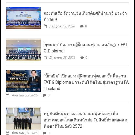
กองทัพเรือ จัดงานวันเกียรติยศกีฬานาวี ประจำ
ปี 2569
กรกฎาคม 3, 2026
0
‘ยุทธนา’ ปิดอบรมผู้ฝึกสอนฟุตบอลหลักสูตร FAT
G-Diploma
มิถุนายน 28, 2026
0
“บิ๊กหยิม” เปิดอบรมผู้ฝึกสอนฟุตบอลขั้นพื้นฐาน
FAT G Diploma ยกระดับโค้ชไทยสู่มาตรฐาน FA
Thailand
มิถุนายน 25, 2026
0
ทรู ยินดีหนุนทางออกสมาคมฟุตบอลฯ เพื่อ
อนาคตบอลไทยเดินหน้าต่อ รับสิทธิ์ถ่ายทอดสด
ทีมชาติไทยถึงปี 2572
มิถุนายน 25, 2026
0