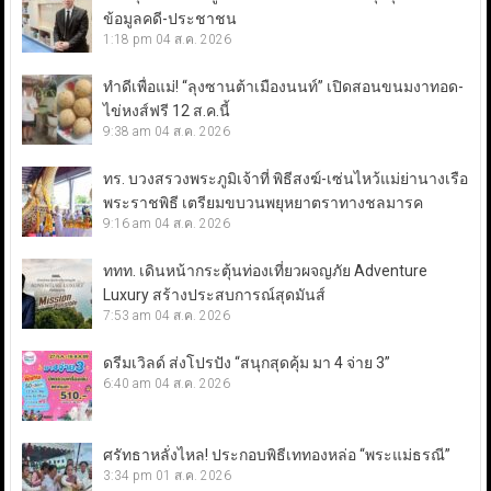
ข้อมูลคดี-ประชาชน
1:18 pm
04 ส.ค. 2026
ทำดีเพื่อแม่! “ลุงซานต้าเมืองนนท์” เปิดสอนขนมงาทอด-
ไข่หงส์ฟรี 12 ส.ค.นี้
9:38 am
04 ส.ค. 2026
ทร. บวงสรวงพระภูมิเจ้าที่ พิธีสงฆ์-เซ่นไหว้แม่ย่านางเรือ
พระราชพิธี เตรียมขบวนพยุหยาตราทางชลมารค
9:16 am
04 ส.ค. 2026
ททท. เดินหน้ากระตุ้นท่องเที่ยวผจญภัย Adventure
Luxury สร้างประสบการณ์สุดมันส์
7:53 am
04 ส.ค. 2026
ดรีมเวิลด์ ส่งโปรปัง “สนุกสุดคุ้ม มา 4 จ่าย 3”
6:40 am
04 ส.ค. 2026
ศรัทธาหลั่งไหล! ประกอบพิธีเททองหล่อ “พระแม่ธรณี”
3:34 pm
01 ส.ค. 2026