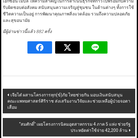
เอ็กซอนโมบิล ให้ความสำคัญในการดำเนินธุรกิจที่ก้าวไปพร้อมกับความ
รับผิดชอบต่อสังคม สนับสนุนความเจริญสู่ชุมชน ในด้านต่างๆ ทั้งการใช้
ชีวิตความเป็นอยู่ การพัฒนาคุณภาพสิ่งแวดล้อม รวมถึงความปลอดภัย
และสุขอนามัย
มีผู้อ่านข่าวนี้แล้ว 882 ครั้ง
Post
เจียไต๋ ผสานโครงการทุก(ข์)ภัย ไทยช่วยกัน มอบเงินสนับสนุน
คณะแพทยศาสตร์ศิริราช ส่งเสริมงานวิจัยและช่วยเหลือผู้ป่วยจอตา
navigation
เสื่อม
“สมศักดิ์” เผยโครงการนิคมอุตสาหกรรม 4 ภาค 5 แห่ง ช่วยรัฐ
ประหยัดค่าใช้จ่าย 42,200 ล้าน