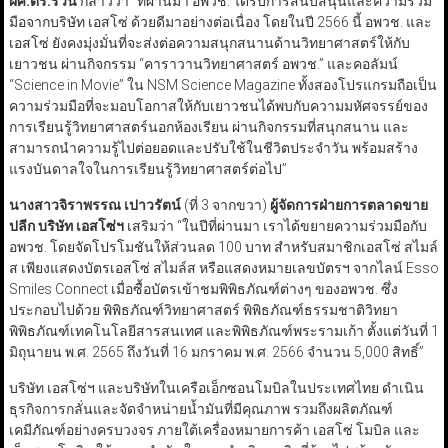
ผศ.ดร.รวิน
กล่าวว่า “ที่ผ่านมา อพวช. ได้รับการสนับสนุนและความร่วม
มือจากบริษัท เอสโซ่ ด้วยดีมาอย่างต่อเนื่อง โดยในปี 2566 นี้ อพวช. และ
เอสโซ่ ยังคงมุ่งมั่นที่จะส่งต่อความสนุกสนานด้านวิทยาศาสตร์ให้กับ
เยาวชน ผ่านกิจกรรม “คาราวานวิทยาศาสตร์ อพวช.” และคอลัมน์
“Science in Movie” ใน NSM Science Magazine ทั้งสองโปรแกรมถือเป็น
ความร่วมมือที่จะมอบโอกาสให้กับเยาวชนได้พบกับความมหัศจรรย์ของ
การเรียนรู้วิทยาศาสตร์นอกห้องเรียน ผ่านกิจกรรมที่สนุกสนาน และ
สามารถนำความรู้ไปต่อยอดและปรับใช้ในชีวิตประจำวัน พร้อมสร้าง
แรงบันดาลใจในการเรียนรู้วิทยาศาสตร์ต่อไป”
นางสาวจิราพรรณ เปาวรัตน์
(ที่ 3 จากขวา)
ผู้จัดการฝ่ายการตลาดขาย
ปลีก บริษัท เอสโซ่ฯ
เสริมว่า “ในปีที่ผ่านมา เราได้ขยายความร่วมมือกับ
อพวช. โดยจัดโปรโมชันให้ส่วนลด 100 บาท สำหรับสมาชิกเอสโซ่ สไมล์
ส เพียงแสดงบัตรเอสโซ่ สไมล์ส หรือแสดงหมายเลขบัตรฯ จากไลน์ Esso
Smiles Connect เมื่อซื้อบัตรเข้าชมพิพิธภัณฑ์ต่างๆ ของอพวช. ซึ่ง
ประกอบไปด้วย พิพิธภัณฑ์วิทยาศาสตร์ พิพิธภัณฑ์ธรรมชาติวิทยา
พิพิธภัณฑ์เทคโนโลยีสารสนเทศ และพิพิธภัณฑ์พระรามเก้า ตั้งแต่วันที่ 1
มิถุนายน พ.ศ. 2565 ถึงวันที่ 16 มกราคม พ.ศ. 2566 จำนวน 5,000 สิทธิ์”
บริษัท เอสโซ่ฯ และบริษัทในเครือเอ็กซอนโมบิลในประเทศไทย ดำเนิน
ธุรกิจการกลั่นและจัดจำหน่ายน้ำมันที่มีคุณภาพ รวมถึงผลิตภัณฑ์
เคมีภัณฑ์อย่างครบวงจร ภายใต้เครื่องหมายการค้า เอสโซ่ โมบิล และ