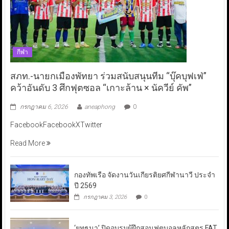
กีฬา
สภท.-นายกเมืองพัทยา ร่วมสนับสนุนทีม “บุ๊คบุฟเฟ่”
คว้าอันดับ 3 ศึกฟุตซอล “เกาะล้าน × นัควีย์ คัพ”
กรกฎาคม 6, 2026
aneaphong
0
FacebookFacebookXTwitter
Read More
กองทัพเรือ จัดงานวันเกียรติยศกีฬานาวี ประจำ
ปี 2569
กรกฎาคม 3, 2026
0
‘ยุทธนา’ ปิดอบรมผู้ฝึกสอนฟุตบอลหลักสูตร FAT