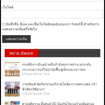
เว็บไซต์
บันทึกชื่อ, อีเมล และชื่อเว็บไซต์ของฉันบนเบราว์เซอร์นี้ สำหรับการ
แสดงความเห็นครั้งถัดไป
สยาม อัพเดท
กรมพินิจฯ เดินหน้าผนึกกำลังทุกภาคส่วน ยกระดับ
กระบวนการแก้ไขบำบัดฟื้นฟูเด็กและเยาวชน
3:56 pm
05 ส.ค. 2026
ราชทัณฑ์ จัดกิจกรรมบริจาคโลหิต ถวายพระกุศล ‘เจ้า
ฟ้าพัชรกิติยาภา’
2:35 pm
04 ส.ค. 2026
ศาลยุติธรรม ตั้งศูนย์ CIC ป้องกันไซเบอร์ มุ่งคุ้มครอง