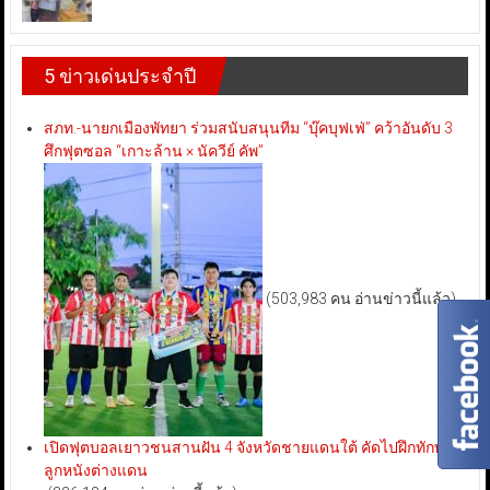
5 ข่าวเด่นประจำปี
สภท.-นายกเมืองพัทยา ร่วมสนับสนุนทีม “บุ๊คบุฟเฟ่” คว้าอันดับ 3
ศึกฟุตซอล “เกาะล้าน × นัควีย์ คัพ”
(503,983 คน อ่านข่าวนี้แล้ว)
เปิดฟุตบอลเยาวชนสานฝัน 4 จังหวัดชายแดนใต้ คัดไปฝึกทักษะ
ลูกหนังต่างแดน