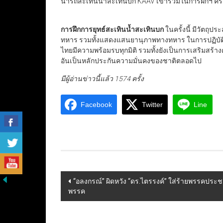
นำรถสะเทินน้ำสะเทินบก KAAV เข้าร่วมในการฝึกฯ ครั้ง
การฝึกการยุทธ์สะเทินน้ำสะเทินบก
ในครั้งนี้ มีวัตถ
ทหาร รวมทั้งแสดงแสนยานุภาพทางทหาร ในการปฏิบัติกา
ไทยมีความพร้อมรบทุกมิติ รวมทั้งยังเป็นการเสริมสร
อันเป็นหลักประกันความมั่นคงของชาติตลอดไป
มีผู้อ่านข่าวนี้แล้ว 1574 ครั้ง
Facebook
Twitter
Line
Post
“อลงกรณ์” ผิดหวัง “ดร.ไตรรงค์” ใส่ร้ายพรรคประช
พรรค
navigation