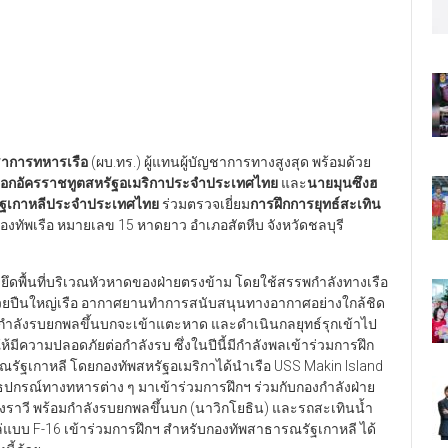
ญชาการทหารเรือ
(ผบ.ทร.) ผู้แทนผู้บัญชาการทางสูงสุด พร้อมด้วย
านเอกอัครราชทูตสหรัฐอเมริกาประจำประเทศไทย
และ
นายมุนซึงฮ
ัฐเกาหลีประจำประเทศไทย
ร่วมตรวจเยี่ยม
การฝึกการยุทธ์สะเทิน
งทัพเรือ หมายเลข 15 หาดยาว อำเภอสัตหีบ จังหวัดชลบุรี
ย่งยึดพื้นที่บริเวณหัวหาดของฝ่ายตรงข้าม โดยใช้สรรพกำลังทางเรือ
้วยปืนใหญ่เรือ อากาศยานทำการสนับสนุนทางอากาศอย่างใกล้ชิด
้นกำลังรบยกพลขึ้นบกจะเข้าแตะหาด และดำเนินกลยุทธ์รุกเข้าไป
มีความปลอดภัยต่อกำลังรบ ซึ่งในปีนี้มีกำลังพลเข้าร่วมการฝึก
รัฐเกาหลี โดยกองทัพสหรัฐอเมริกาได้นำเรือ USS Makin Island
โธปกรณ์ทางทหารต่าง ๆ มาเข้าร่วมการฝึกฯ ร่วมกับกองกำลังฝ่าย
งราวี พร้อมกำลังรบยกพลขึ้นบก (นาวิกโยธิน) และรถสะเทินน้ำ
ไล่แบบ F-16 เข้าร่วมการฝึกฯ สำหรับกองทัพสาธารณรัฐเกาหลี ได้