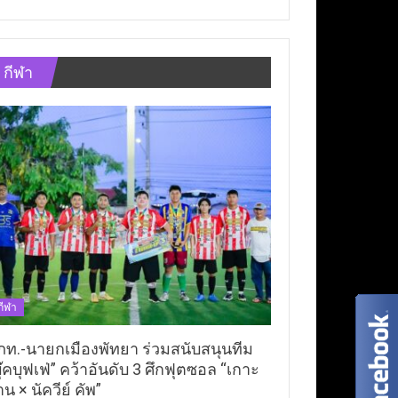
กีฬา
กีฬา
ภท.-นายกเมืองพัทยา ร่วมสนับสนุนทีม
ุ๊คบุฟเฟ่” คว้าอันดับ 3 ศึกฟุตซอล “เกาะ
าน × นัควีย์ คัพ”