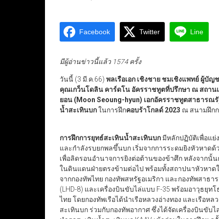
Facebook
Twitter
Line
มีผู้อ่านข่าวนี้แล้ว 1574 ครั้ง
วันนี้ (3 มี.ค.66)
พลเรือเอก เชิงชาย ชมเชิงแพทย์ ผู้บั
คุณเกว็นโดลิน คาร์ดโน อัครราชทูตที่ปรึกษา ณ สถ
ยอน (Moon Seoung-hyun) เอกอัครราชทูตสาธารณร
น้ำสะเทินบก
ในการฝึก
คอบร้าโกลด์ 2023
ณ สนามฝึกกอ
การฝึกการยุทธ์สะเทินน้ำสะเทินบก
มีหลักปฏิบัติเพื่อแ
และกำลังรบยกพลขึ้นบก เริ่มจากการระดมยิงหัวหาดด
เพื่อลิดรอนอำนาจการยิงต่อต้านของข้าศึก หลังจากนั
ในดินแดนฝ่ายตรงข้ามต่อไป พร้อมทั้งสถาปนาหัวหาดให้
จากกองทัพไทย กองทัพสหรัฐอเมริกา และกองทัพสาธารณ
(LHD-8) และเครื่องบินขับไล่แบบ F-35 พร้อมอาวุธยุท
ไทย โดยกองทัพเรือได้นำเรือหลวงอ่างทอง และเรือหลว
สะเทินบก ร่วมกับกองทัพอากาศ ซึ่งได้จัดเครื่องบินขับ