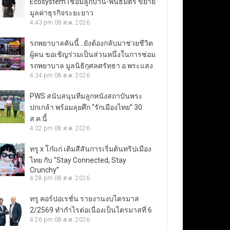
Ecosystem เชื่อมลูกบ้าน-พันธมิตร ขยาย
มูลค่าธุรกิจระยะยาว
4:43 pm
08 ส.ค. 2026
รถพยาบาลคันนี้…ยังต้องกลับมาช่วยชีวิต
ผู้คน ขอเชิญร่วมเป็นส่วนหนึ่งในการซ่อม
รถพยาบาล มูลนิธิกุศลศรัทธา อ.พระแสง
4:34 pm
08 ส.ค. 2026
PWS สนับสนุนทีมลูกหนังสถาบันพระ
ปกเกล้า พร้อมลุยศึก “รักเมืองไทย” 30
ส.ค.นี้
4:32 pm
08 ส.ค. 2026
ทรู x โก๋แก่ เติมสีสันการเริ่มต้นทริปเมือง
ไทย กับ “Stay Connected, Stay
Crunchy”
4:28 pm
08 ส.ค. 2026
ทรู คอร์ปอเรชั่น รายงานงบไตรมาส
2/2569 ทำกำไรต่อเนื่องเป็นไตรมาสที่ 6
4:26 pm
08 ส.ค. 2026