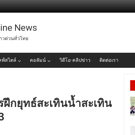
line News
่าวด่วนทั่วไทย
ลฟ์สไตล์
คอลัมน์
วิดีโอ-คลิปข่าว
ติดต่อเรา
ฝึกยุทธ์สะเทินน้ำสะเทิน
3