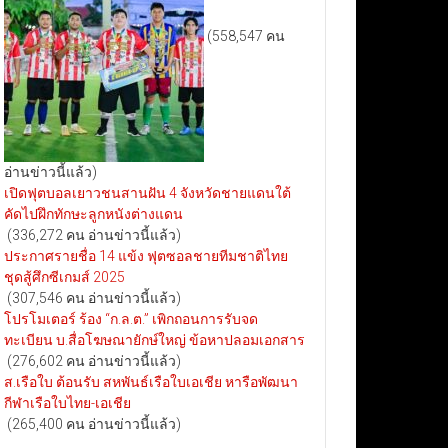
(558,547 คน
อ่านข่าวนี้แล้ว)
เปิดฟุตบอลเยาวชนสานฝัน 4 จังหวัดชายแดนใต้
คัดไปฝึกทักษะลูกหนังต่างแดน
(336,272 คน อ่านข่าวนี้แล้ว)
ประกาศรายชื่อ 14 แข้ง ฟุตซอลชายทีมชาติไทย
ชุดสู้ศึกซีเกมส์ 2025
(307,546 คน อ่านข่าวนี้แล้ว)
โปรโมเตอร์ ร้อง “ก.ล.ต.” เพิกถอนการรับจด
ทะเบียน บ.สื่อโฆษณายักษ์ใหญ่ ข้อหาปลอมเอกสาร
(276,602 คน อ่านข่าวนี้แล้ว)
ส.เรือใบ ต้อนรับ สหพันธ์เรือใบเอเชีย หารือพัฒนา
กีฬาเรือใบไทย-เอเชีย
(265,400 คน อ่านข่าวนี้แล้ว)