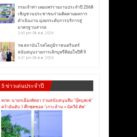
กรมเจ้าท่า เผยแพร่รายงานประจำปี 2568
เชิญชวนประชาชนร่วมติดตามผลการ
ดำเนินงาน มุ่งยกระดับการบริการสู่
มาตรฐานสากล
3:45 pm
08 ส.ค. 2026
รพ.สถาบันโรคไตภูมิราชนครินทร์
สนับสนุนรายการเลิกบุหรี่ดีต่อใจปีที่ 9
3:41 pm
08 ส.ค. 2026
5 ข่าวเด่นประจำปี
สภท.-นายกเมืองพัทยา ร่วมสนับสนุนทีม “บุ๊คบุฟเฟ่”
คว้าอันดับ 3 ศึกฟุตซอล “เกาะล้าน × นัควีย์ คัพ”