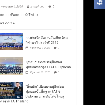
กรกฎาคม 6, 2026
aneaphong
0
cebookFacebookXTwitter
ad More
กองทัพเรือ จัดงานวันเกียรติยศ
กีฬานาวี ประจำปี 2569
กรกฎาคม 3, 2026
0
‘ยุทธนา’ ปิดอบรมผู้ฝึกสอน
ฟุตบอลหลักสูตร FAT G-Diploma
มิถุนายน 28, 2026
0
“บิ๊กหยิม” เปิดอบรมผู้ฝึกสอน
ฟุตบอลขั้นพื้นฐาน FAT G
Diploma ยกระดับโค้ชไทยสู่
ตรฐาน FA Thailand