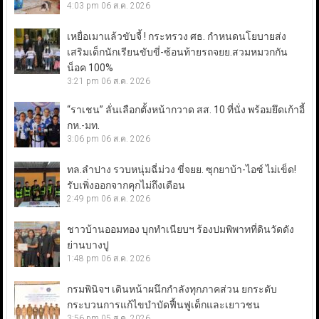
4:03 pm
06 ส.ค. 2026
เหยื่อเมาแล้วขับจี้ ! กระทรวง ศธ. กำหนดนโยบายส่ง
เสริมเด็กนักเรียนขับขี่-ซ้อนท้ายรถจยย.สวมหมวกกัน
น็อค 100%
3:21 pm
06 ส.ค. 2026
“ราเชน” ลั่นเลือกตั้งหน้ากวาด สส. 10 ที่นั่ง พร้อมยึดเก้าอี้
กห.-มท.
3:06 pm
06 ส.ค. 2026
ทล.ลำปาง รวบหนุ่มฉี่ม่วง ขี่จยย. ซุกยาบ้า-ไอซ์ ไม่เข็ด!
รับเพิ่งออกจากคุกไม่ถึงเดือน
2:49 pm
06 ส.ค. 2026
ชาวบ้านออมทอง บุกทำเนียบฯ ร้องปมพิพาทที่ดินวัดดัง
ย่านบางปู
1:48 pm
06 ส.ค. 2026
กรมพินิจฯ เดินหน้าผนึกกำลังทุกภาคส่วน ยกระดับ
กระบวนการแก้ไขบำบัดฟื้นฟูเด็กและเยาวชน
3:56 pm
05 ส.ค. 2026