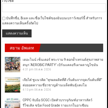
เว็บไซต์
บันทึกชื่อ, อีเมล และชื่อเว็บไซต์ของฉันบนเบราว์เซอร์นี้ สำหรับการ
แสดงความเห็นครั้งถัดไป
สยาม อัพเดท
เดอะไนน์ เซ็นเตอร์ พระราม 9 ตอกย้ำเทรนด์สุขภาพสาย
สนุก ‘AEROBIC PARTY’ เบิร์นแคลอรีเผาผลาญไขมัน
4:31 pm
06 ส.ค. 2026
เจียไต๋ ชูแนวคิด “ทุกผลผลิตที่ดี เริ่มต้นจากจุดเริ่มต้นที่ดี”
ต่อยอดความเชี่ยวชาญด้านเมล็ดพันธุ์แตงโม
4:13 pm
06 ส.ค. 2026
CPPC จับมือ SCGC เปิดตัวบรรจุภัณฑ์อาหารสัตว์
รีไซเคิล ชนิด Food Grade รายแรกในอาเซียน