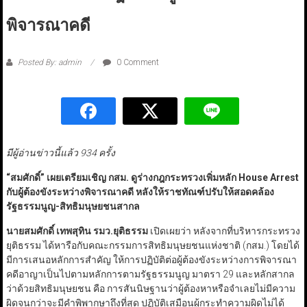
พิจารณาคดี
Posted By: admin
0 Comment
มีผู้อ่านข่าวนี้แล้ว 934 ครั้ง
“
สมศักดิ์
”
เผยเตรียมเชิญ กสม. ดูร่างกฎกระทรวงเพิ่มหลัก
House Arrest
กับผู้ต้องขังระหว่างพิจารณาคดี หลังให้ราชทัณฑ์ปรับให้สอดคล้อง
รัฐธรรมนูญ-สิทธิมนุษยชนสากล
นายสมศักดิ์ เทพสุทิน รมว.ยุติธรรม
เปิดเผยว่า หลังจากที่บริหารกระทรวง
ยุติธรรม ได้หารือกับคณะกรรมการสิทธิมนุษยชนแห่งชาติ (กสม.) โดยได้
มีการเสนอหลักการสำคัญ ให้การปฏิบัติต่อผู้ต้องขังระหว่างการพิจารณา
คดีอาญาเป็นไปตามหลักการตามรัฐธรรมนูญ มาตรา 29 และหลักสากล
ว่าด้วยสิทธิมนุษยชน คือ การสันนิษฐานว่าผู้ต้องหาหรือจำเลยไม่มีความ
ผิดจนกว่าจะมีคำพิพากษาถึงที่สุด ปฏิบัติเสมือนผู้กระทำความผิดไม่ได้