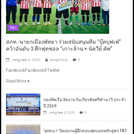
กีฬา
สภท.-นายกเมืองพัทยา ร่วมสนับสนุนทีม “บุ๊คบุฟเฟ่”
คว้าอันดับ 3 ศึกฟุตซอล “เกาะล้าน × นัควีย์ คัพ”
กรกฎาคม 6, 2026
aneaphong
0
FacebookFacebookXTwitter
Read More
กองทัพเรือ จัดงานวันเกียรติยศกีฬานาวี ประจำ
ปี 2569
กรกฎาคม 3, 2026
0
‘ยุทธนา’ ปิดอบรมผู้ฝึกสอนฟุตบอลหลักสูตร FAT