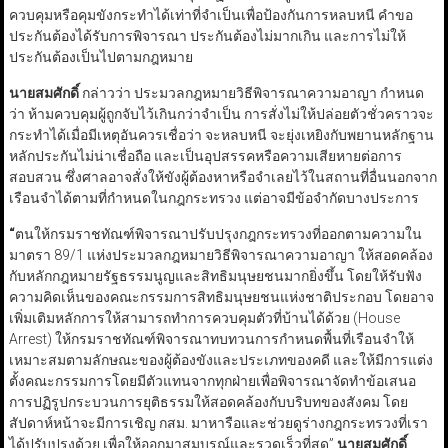
ควบคุมหรือคุมขังกระทำได้เท่าที่จำเป็นเพื่อป้องกันการหลบหนี คำขอ
ประกันต้องได้รับการพิจารณา ประกันต้องไม่มากเกิน และการไม่ให้
ประกันต้องเป็นไปตามกฎหมาย
นายสมศักดิ์
กล่าวว่า ประมวลกฎหมายวิธีพิจารณาความอาญา กำหนด
ว่า ห้ามควบคุมผู้ถูกจับไว้เกินกว่าจำเป็น การสั่งไม่ให้ปล่อยตัวชั่วคราวจะ
กระทำได้เมื่อมีเหตุอันควรเชื่อว่า จะหลบหนี จะยุ่งเหยิงกับพยานหลักฐาน
หลักประกันไม่น่าเชื่อถือ และเป็นอุปสรรคหรือความเสียหายต่อการ
สอบสวน ซึ่งศาลอาจสั่งให้ขังผู้ต้องหาหรือจำเลยไว้ในสถานที่อื่นนอกจาก
เรือนจำได้ตามที่กำหนดในกฎกระทรวง แต่อาจมีข้อจำกัดบางประการ
“
ตนให้กรมราชทัณฑ์พิจารณาปรับปรุงกฎกระทรวงที่ออกตามความใน
มาตรา 89/1 แห่งประมวลกฎหมายวิธีพิจารณาความอาญา ให้สอดคล้อง
กับหลักกฎหมายรัฐธรรมนูญและสิทธิมนุษยชนมากยิ่งขึ้น โดยให้รับฟัง
ความคิดเห็นของคณะกรรมการสิทธิมนุษยชนแห่งชาติประกอบ โดยอาจ
เพิ่มเติมหลักการให้สามารถทำการควบคุมตัวที่บ้านได้ด้วย (House
Arrest) ให้กรมราชทัณฑ์พิจารณาทบทวนการกำหนดพื้นที่เรือนจำให้
เหมาะสมตามลักษณะของผู้ต้องขังและประเภทของคดี และให้มีการแต่ง
ตั้งคณะกรรมการโดยมีตัวแทนจากทุกฝ่ายเพื่อพิจารณาจัดทำข้อเสนอ
การปฏิรูปกระบวนการยุติธรรมให้สอดคล้องกับบริบทของสังคม โดย
สัปดาห์หน้าจะมีการเชิญ กสม. มาหารือและช่วยดูร่างกฎกระทรวงที่เรา
ได้ปรับปรุงด้วย เพื่อให้ออกมาสมบูรณ์และรวดเร็วที่สุด”
นายสมศักดิ์