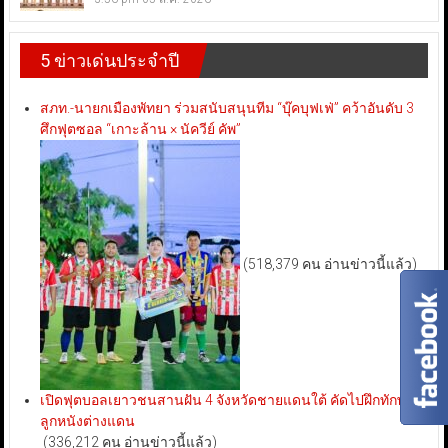
5 ข่าวเด่นประจำปี
สภท.-นายกเมืองพัทยา ร่วมสนับสนุนทีม “บุ๊คบุฟเฟ่” คว้าอันดับ 3
ศึกฟุตซอล “เกาะล้าน × นัควีย์ คัพ”
(518,379 คน อ่านข่าวนี้แล้ว)
เปิดฟุตบอลเยาวชนสานฝัน 4 จังหวัดชายแดนใต้ คัดไปฝึกทักษะ
ลูกหนังต่างแดน
(336,212 คน อ่านข่าวนี้แล้ว)