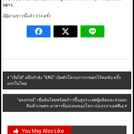
กล่าว
มีผู้อ่านข่าวนี้แล้ว 934 ครั้ง
Post
“เจียไต๋” ผนึกกำลัง “XAG” เปิดตัวโดรนการเกษตรไร้คนขับ ครั้ง
แรกในไทย
navigation
“อลงกรณ์” เชื่อมั่นไทยพร้อมก้าวขึ้นสู่ประเทศผู้ผลิตและส่งออก
สินค้าเกษตร-อาหารท็อปเทนของโลก เร่งเจรจาเอฟทีเอ
You May Also Like