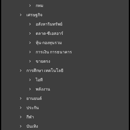
กทม
เศรษฐกิจ
อสังหาริมทรัพย์
ตลาด-ซีเอสอาร์
หุ้น-กองทุนรวม
การเงิน การธนาคาร
ขายตรง
การศึกษา เทคโนโลยี
ไอที
พลังงาน
ยานยนต์
ประกัน
กีฬา
บันเทิง