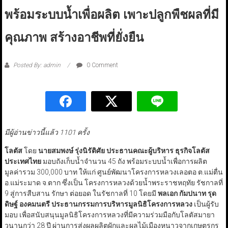
พร้อมระบบน้ำเพื่อผลิต เพาะปลูกพืชผลที่มี
คุณภาพ สร้างอาชีพที่ยั่งยืน
Posted By: admin
0 Comment
มีผู้อ่านข่าวนี้แล้ว 1101 ครั้ง
โลตัส
โดย
นายสมพงษ์ รุ่งนิรัติศัย ประธานคณะผู้บริหาร ธุรกิจโลตัส
ประเทศไทย
มอบถังเก็บน้ำจำนวน 45 ถัง พร้อมระบบน้ำเพื่อการผลิต
มูลค่ารวม 300,000 บาท ให้แก่ ศูนย์พัฒนาโครงการหลวงเลอตอ ต.แม่ตื่น
อ.แม่ระมาด จ.ตาก ซึ่งเป็น โครงการหลวงด้วยน้ำพระราชหฤทัย รัชกาลที่
9 สู่การสืบสาน รักษา ต่อยอด ในรัชกาลที่ 10 โดยมี
พลเอก กัมปนาท รุด
ดิษฐ์ องคมนตรี ประธานกรรมการบริหารมูลนิธิโครงการหลวง
เป็นผู้รับ
มอบ เพื่อสนับสนุนมูลนิธิโครงการหลวงที่มีความร่วมมือกับโลตัสมายา
วนานกว่า 28 ปี ผ่านการส่งผลผลิตผักและผลไม้เมืองหนาวจากเกษตรกร