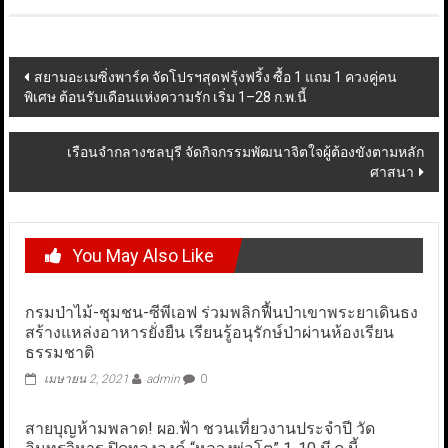
Post
สยามอะเมซิ่งพาร์ค จัดโปรฯสุดฟรุ้งฟริ้ง ซื้อ 1 แถม 1 ควงคู่คน
พิเศษ ต้อนรับเดือนแห่งความรัก เริ่ม 1–28 ก.พ.นี้
navigation
เรือนจำกลางชลบุรี จัดกิจกรรมพัฒนาจิตใจผู้ต้องขังตามหลัก
ศาสนา
You May Also Like
กรมป่าไม้-ชุมชน-ซีพีเอฟ ร่วมพลิกฟื้นป่าเขาพระยาเดินธง
สร้างแหล่งอาหารยั่งยืน เรียนรู้อนุรักษ์ป่าผ่านห้องเรียน
ธรรมชาติ
เมษายน 2, 2021
admin
0
สายบุญห้ามพลาด! ผอ.ฟ้า ชวนเที่ยวงานประจำปี วัด