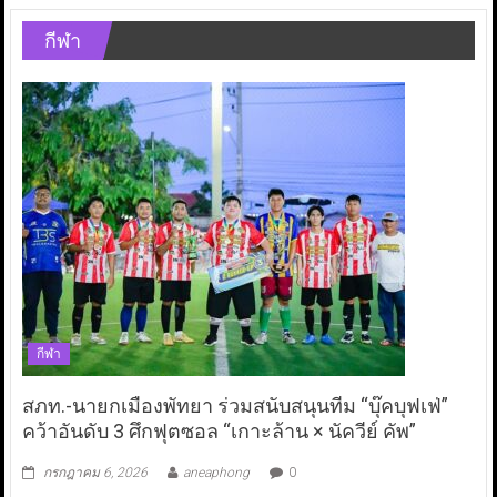
กีฬา
กีฬา
สภท.-นายกเมืองพัทยา ร่วมสนับสนุนทีม “บุ๊คบุฟเฟ่”
คว้าอันดับ 3 ศึกฟุตซอล “เกาะล้าน × นัควีย์ คัพ”
กรกฎาคม 6, 2026
aneaphong
0