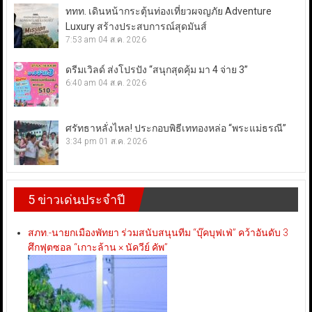
ททท. เดินหน้ากระตุ้นท่องเที่ยวผจญภัย Adventure
Luxury สร้างประสบการณ์สุดมันส์
7:53 am
04 ส.ค. 2026
ดรีมเวิลด์ ส่งโปรปัง “สนุกสุดคุ้ม มา 4 จ่าย 3”
6:40 am
04 ส.ค. 2026
ศรัทธาหลั่งไหล! ประกอบพิธีเททองหล่อ “พระแม่ธรณี”
3:34 pm
01 ส.ค. 2026
5 ข่าวเด่นประจำปี
สภท.-นายกเมืองพัทยา ร่วมสนับสนุนทีม “บุ๊คบุฟเฟ่” คว้าอันดับ 3
ศึกฟุตซอล “เกาะล้าน × นัควีย์ คัพ”