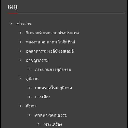
เมนู
ข่าวสาร
วิเคราะห์ บทความ ต่างประเทศ
พลังงาน-คมนาคม-โลจิสติกส์
อุตสาหกรรม-เออีซี-เอสเอมอี
อาชญากรรม
กระบวนการยุติธรรม
ภูมิภาค
เกษตรยุคใหม่-ภูมิภาค
การเมือง
สังคม
ศาสนา-วัฒนธรรม
พระเครื่อง