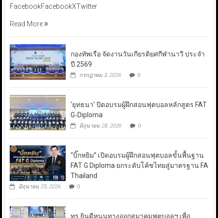
FacebookFacebookXTwitter
Read More
กองทัพเรือ จัดงานวันเกียรติยศกีฬานาวี ประจำ
ปี 2569
กรกฎาคม 3, 2026
0
‘ยุทธนา’ ปิดอบรมผู้ฝึกสอนฟุตบอลหลักสูตร FAT
G-Diploma
มิถุนายน 28, 2026
0
“บิ๊กหยิม” เปิดอบรมผู้ฝึกสอนฟุตบอลขั้นพื้นฐาน
FAT G Diploma ยกระดับโค้ชไทยสู่มาตรฐาน FA
Thailand
มิถุนายน 25, 2026
0
ทรู ยินดีหนุนทางออกสมาคมฟุตบอลฯ เพื่อ