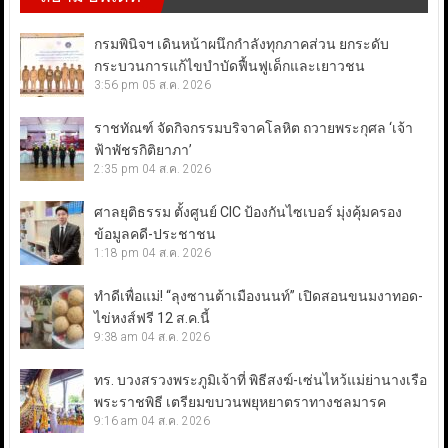
กรมพินิจฯ เดินหน้าผนึกกำลังทุกภาคส่วน ยกระดับ
กระบวนการแก้ไขบำบัดฟื้นฟูเด็กและเยาวชน
3:56 pm
05 ส.ค. 2026
ราชทัณฑ์ จัดกิจกรรมบริจาคโลหิต ถวายพระกุศล ‘เจ้า
ฟ้าพัชรกิติยาภา’
2:35 pm
04 ส.ค. 2026
ศาลยุติธรรม ตั้งศูนย์ CIC ป้องกันไซเบอร์ มุ่งคุ้มครอง
ข้อมูลคดี-ประชาชน
1:18 pm
04 ส.ค. 2026
ทำดีเพื่อแม่! “ลุงซานต้าเมืองนนท์” เปิดสอนขนมงาทอด-
ไข่หงส์ฟรี 12 ส.ค.นี้
9:38 am
04 ส.ค. 2026
ทร. บวงสรวงพระภูมิเจ้าที่ พิธีสงฆ์-เซ่นไหว้แม่ย่านางเรือ
พระราชพิธี เตรียมขบวนพยุหยาตราทางชลมารค
9:16 am
04 ส.ค. 2026