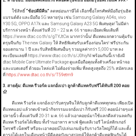
2.
สายช้อป: มือถือลดเต็มแรง ตลอดตรุษจีนนี้ มือถือรุ่นฮิตเริ่มแค่
999.-
ใช้สิทธิ์
“ช้อปดีมีคืน”
ลดหย่อนภาษีได้ เลือกซื้อโทรศัพท์มือถือรุ่นฮิต
แบรนด์ดัง และมือถือ 5G หลายรุ่น เช่น Samsung Galaxy A04s, vivo
Y30 5G, OPPO A17k และ Samsung Galaxy A23 5G พิเศษสุด! ไม่มีค่า
บริการล่วงหน้า ตั้งแต่วันที่ 20 – 22 ม.ค. 66 รายละเอียดเพิ่มเติมที่
https://www.dtac.co.th/s/gTYJtCw มากกว่านั้น! ดีแทคแจกความคุ้มรับ
ตรุษจีนกับ The new Galaxy ให้ สิทธิพิเศษรับเครื่องก่อนใคร! ฟรีประกัน
จอแตกนาน 1 ปี และรับสิทธิพิเศษอื่นๆ รวมมูลค่ากว่า 5,000 บาท ลง
ทะเบียนเลยที่ https://www.dtac.co.th/s/J0hiyNl พร้อมกันนี้เรายังมี
dtac Mobile Care Ultimate Package ดูแลมือถือคุณทั้งตัวเครื่อง หน้าจอ
และแบตเตอรี่ ด้วยอะไหล่แท้ ไม่ต้องจ่ายเพิ่ม ที่ลดสูงสุดถึง 25% สมัครเลย
ที่
https://www.dtac.co.th/s/T59etm9
3.
สายคุ้ม: ดีแทค รีวอร์ด แจกอั่งเปา ลูกค้าดีแทครับฟรีได้ทันที
200
คอย
น์!
ดีแทค รีวอร์ด แจกอั่งเปารับตรุษจีนให้กับลูกค้าดีแทคทุกคน เพียงเปิด
ดีแทคแอป แล้วกดเข้าหน้ากิจกรรมแจกอั่งเปา ก็รับฟรี 200 คอยน์ง่ายๆแค่
ปลายนิ้ว ตั้งแต่วันที่ 20-31 ม.ค. 66 แล้วเอาคอยน์มาใช้แลกดีลส่วนลดกับ
ดีแทค รีวอร์ดได้เพียบ ทั้งร้านอาหาร คาเฟ่ ฟู้ดเดลิเวอรี ไลน์สติกเกอร์
โทรฟรี เน็ตฟรี หรือจะเอาคอยน์ไปเล่นเกมลุ้นรับรางวัลใหญ่ก็ได้ และตั้ง
ตารอได้เลยในเดือนหน้ามีดีลสุดปังมาสปอยล์ให้ลูกค้าดีแทคฟินกันได้