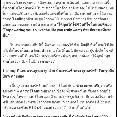
ควบรวมกิจการ ระหว่างดีแทคและทรูยังคงเดินหน้าและคาดว่าจะเสร็จ
สิ้นภายในไตรมาสที่ 1 ในระหว่างนี้ลูกค้าของดีแทคจะไม่ได้รับผลกระทบ
ใดๆ แบรนด์ดีแทคจะยังคงแข็งแกร่งยิ่งขึ้นกว่าเดิม เพราะดีแทคให้ความ
สำคัญโดยยึดลูกค้าเป็นศูนย์กลาง (Customer Centric) ด้วยภารกิจส่ง
มอบคุณค่าของแบรนด์ด้วยแนวคิด
“
ให้คุณได้ใช้ชีวิตที่ใช่ในแบบที่ชอบ
(
Empowering you to live the life you truly want)
ด้วยข้อเสนอที่มาก
ขึ้น
”
ในเทศกาลตรุษจีนปีนี้ ดีแทคขออวยพรให้ ซินเจียยู่อี่ ซินนี้ฮวดไช้ คิด
หวังสิ่งใดขอให้สมหวังสมปรารถนาในปีใหม่นี้ มีแต่ความสุขมั่งคั่ง โชคดี
ร่ำรวยตลอดปี ดีแทคได้รวบรวมบริการต่างๆ มามอบอั่งเปาให้ลูกค้าทุก
สายได้เฮงๆ ปังๆ ในปีกระต่ายทอง”
1. สายมู: ดีแทคชวนทุกคน ทุกค่าย ร่วมงานเช็กดวง ดูเบอร์ฟรี! รับตรุษจีน
ปีกระต่ายทอง
เช็คสุขภาพเบอร์พร้อมเลือกเบอร์ใหม่ กับ
อ.ช้าง ทศพร ศรีตุลา
หรือ
ดูดวงฟรี! 4 ศาสตร์โดยนักพยากรณ์ชื่อดัง ทั้งศาสตร์ หินสีมงคล ลายมือ,
ไพ่ทาโร่, โหราศาสตร์ไทย และตัวเลขอักษรรูนพิเศษ! เปิดมงคลในงานรับ
ฟรี! แผ่นทองเรียกทรัพย์จากวัดแชกงหมิว งานจัดในวันอาทิตย์ที่ 22 ม.ค.
บริเวณทางเชื่อม BTS พร้อมพงษ์ เวลา 12.00 น. เป็นต้นไป