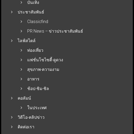
บันเทิง
ประชาสัมพันธ์
Classicfind
PR News – ข่าวประชาสัมพันธ์
ไลฟ์สไตล์
ท่องเที่ยว
แฟชั่นโซไซตี้-ดูดวง
สุขภาพ-ความงาม
อาหาร
ช้อป-ชิม-ชิล
คอลัมน์
ในประเทศ
วิดีโอ-คลิปข่าว
ติดต่อเรา