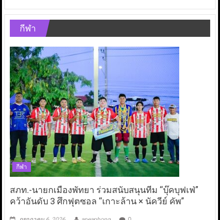
กีฬา
กีฬา
สภท.-นายกเมืองพัทยา ร่วมสนับสนุนทีม “บุ๊คบุฟเฟ่”
คว้าอันดับ 3 ศึกฟุตซอล “เกาะล้าน × นัควีย์ คัพ”
กรกฎาคม 6, 2026
aneaphong
0