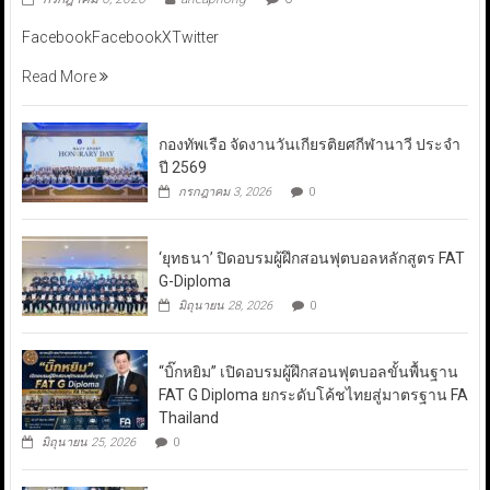
FacebookFacebookXTwitter
Read More
กองทัพเรือ จัดงานวันเกียรติยศกีฬานาวี ประจำ
ปี 2569
กรกฎาคม 3, 2026
0
‘ยุทธนา’ ปิดอบรมผู้ฝึกสอนฟุตบอลหลักสูตร FAT
G-Diploma
มิถุนายน 28, 2026
0
“บิ๊กหยิม” เปิดอบรมผู้ฝึกสอนฟุตบอลขั้นพื้นฐาน
FAT G Diploma ยกระดับโค้ชไทยสู่มาตรฐาน FA
Thailand
มิถุนายน 25, 2026
0