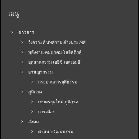
เมนู
ข่าวสาร
วิเคราะห์ บทความ ต่างประเทศ
พลังงาน-คมนาคม-โลจิสติกส์
อุตสาหกรรม-เออีซี-เอสเอมอี
อาชญากรรม
กระบวนการยุติธรรม
ภูมิภาค
เกษตรยุคใหม่-ภูมิภาค
การเมือง
สังคม
ศาสนา-วัฒนธรรม