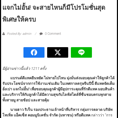
แจกไม่อั้น! จะสายไหนก็มีโปรโมชั่นสุด
พิเศษให้ครบ
Posted By: admin
0 Comment
มีผู้อ่านข่าวนี้แล้ว 1211 ครั้ง
แบรนด์ดีแทคยืนหยัด ไม่หายไปไหน มุ่งมั่นส่งมอบคุณค่าให้ลูกค้าได้
รับประโยชน์จากการใช้งานเช่นเดิม ในเทศกาลตรุษจีนปีนี้ ดีแทคจัดเต็ม
อั่งเปา แจกไม่อั้น! เพื่อขอบคุณลูกค้าผู้มีอุปการะคุณที่รักดีแทค มอบสินค้า
และบริการให้กับลูกค้าได้มีความสุขกับไลฟ์สไตล์ที่ชื่นชอบครบทุกสาย
ทั้งสายมู สายช้อป และสายคุ้ม
นายฮาว ริเร็น รองประธานเจ้าหน้าที่บริหาร กลุ่มการตลาด บริษัท
โทเทิ่ล แอ็คเซ็ส คอมมูนิเคชั่น จำกัด (มหาชน) หรือดีแทค
กล่าวว่า “การ