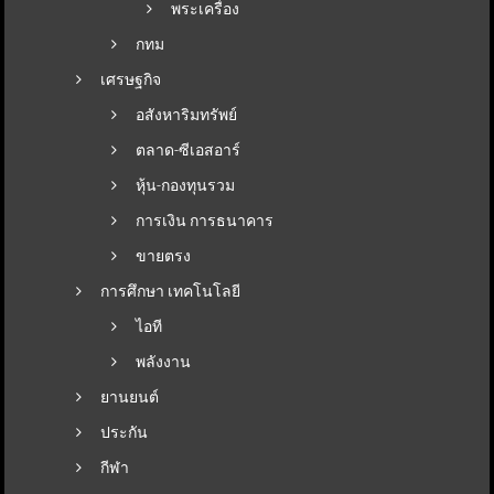
พระเครื่อง
กทม
เศรษฐกิจ
อสังหาริมทรัพย์
ตลาด-ซีเอสอาร์
หุ้น-กองทุนรวม
การเงิน การธนาคาร
ขายตรง
การศึกษา เทคโนโลยี
ไอที
พลังงาน
ยานยนต์
ประกัน
กีฬา