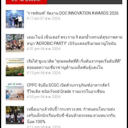
‘ราชทัณฑ์’ จัดงาน DOC INNOVATION AWARDS 2026
9:17 am
07 ส.ค. 2026
เดอะไนน์ เซ็นเตอร์ พระราม 9 ตอกย้ำเทรนด์สุขภาพสาย
สนุก ‘AEROBIC PARTY’ เบิร์นแคลอรีเผาผลาญไขมัน
4:31 pm
06 ส.ค. 2026
เจียไต๋ ชูแนวคิด “ทุกผลผลิตที่ดี เริ่มต้นจากจุดเริ่มต้นที่ดี”
ต่อยอดความเชี่ยวชาญด้านเมล็ดพันธุ์แตงโม
4:13 pm
06 ส.ค. 2026
CPPC จับมือ SCGC เปิดตัวบรรจุภัณฑ์อาหารสัตว์
รีไซเคิล ชนิด Food Grade รายแรกในอาเซียน
4:03 pm
06 ส.ค. 2026
เหยื่อเมาแล้วขับจี้ ! กระทรวง ศธ. กำหนดนโยบายส่ง
เสริมเด็กนักเรียนขับขี่-ซ้อนท้ายรถจยย.สวมหมวกกัน
น็อค 100%
3:21 pm
06 ส.ค. 2026