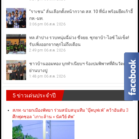
“ราเชน” ลั่นเลือกตั้งหน้ากวาด สส. 10 ที่นั่ง พร้อมยึดเก้าอี้
กห.-มท.
3:06 pm
06 ส.ค. 2026
ทล.ลำปาง รวบหนุ่มฉี่ม่วง ขี่จยย. ซุกยาบ้า-ไอซ์ ไม่เข็ด!
รับเพิ่งออกจากคุกไม่ถึงเดือน
2:49 pm
06 ส.ค. 2026
ชาวบ้านออมทอง บุกทำเนียบฯ ร้องปมพิพาทที่ดินวัดดัง
ย่านบางปู
1:48 pm
06 ส.ค. 2026
5 ข่าวเด่นประจำปี
สภท.-นายกเมืองพัทยา ร่วมสนับสนุนทีม “บุ๊คบุฟเฟ่” คว้าอันดับ 3
ศึกฟุตซอล “เกาะล้าน × นัควีย์ คัพ”