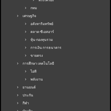
กทม
เศรษฐกิจ
อสังหาริมทรัพย์
ตลาด-ซีเอสอาร์
หุ้น-กองทุนรวม
การเงิน การธนาคาร
ขายตรง
การศึกษา เทคโนโลยี
ไอที
พลังงาน
ยานยนต์
ประกัน
กีฬา
บันเทิง