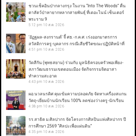
ชวนเช็คอินป่ากลางกรุง ในงาน “Into The Woods” ตื่น
ตาสัตว์ป่าหายากหลากสายพันธุ์ ที่เดอะไนน์ เซ็นเตอร์
พระราม 9
5:12 pm
10 ส.ค. 2026
‘อัฏฐผล-สงกรานต์’ จี้ ศธ.-ก.ค.ศ. เร่งออกมาตรการ
สวัสดิการครู-บุคลากร กรณีเสียชีวิตขณะปฏิบัติหน้าที่
4:51 pm
10 ส.ค. 2026
วัดสีกัน (พุทธสยาม) ร่วมกับ มูลนิธิครอบครัวพอเพียง-
สภาวัฒนธรรมเขตดอนเมือง จัดกิจกรรมจิตอาสา
ทำความสะอาด
4:43 pm
10 ส.ค. 2026
ผอ.นวลนรดิศ คุมเข้มความปลอดภัย จัดหาเครื่องสแกน
วัตถุ-เยี่ยมบ้านนักเรียน 100% ลดช่องว่างครู-นักเรียน
4:38 pm
10 ส.ค. 2026
รร.สาธิต ม.ศิลปากร จัดโครงการศิลปินแห่งศิลปากร ปี
การศึกษา 2569 “ศิลปะเพื่อแผ่นดิน”
4:35 pm
10 ส.ค. 2026