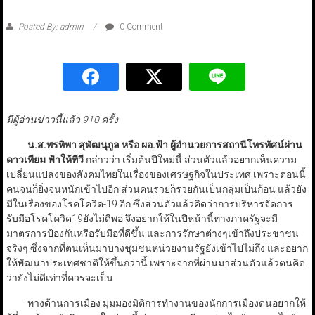
Posted By: admin
0 Comment
มีผู้อ่านข่าวนี้แล้ว 910 ครั้ง
น.ส.พรทิพา สุพัฒนุกูล หรือ ผอ.ฟ้า ผู้อำนวยการสถานีโทรทัศน์ผ่าน
ดาวเทียม ฟ้าให้ทีวี
กล่าวว่า เริ่มต้นปีใหม่นี้ ส่วนตัวแล้วอยากเห็นความ
เปลี่ยนแปลงของสังคมไทยในเรื่องของเศรษฐกิจในประเทศ เพราะตอนนี้
คนจนก็ยิ่งจนหนักเข้าไปอีก ส่วนคนรวยก็รวยกันเป็นกลุ่มเป็นก้อน แล้วยัง
มีในเรื่องของโรคโควิด-19 อีก ซึ่งส่วนตัวแล้วคิดว่าการบริหารจัดการ
รับมือโรคโควิด19ยังไม่ดีพอ จึงอยากให้ในปีหน้านี้ทางภาครัฐจะมี
มาตรการป้องกันหรือรับมือที่ดีขึ้น และการรักษาต่างๆเข้าถึงประชาชน
จริงๆ ซึ่งจากที่ตนเห็นมาบางชุมชนหน่วยงานรัฐยังเข้าไปไม่ถึง และอยาก
ให้พัฒนาประเทศชาติให้ขึ้นกว่านี้ เพราะจากที่ผ่านมาส่วนตัวแล้วตนคิด
ว่ายังไม่ดีเท่าที่ควรจะเป็น
ทางด้านการเมือง มุมมองมิติการทำงานของนักการเมืองตนอยากให้