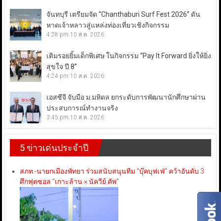
จันทบุรี เตรียมจัด “Chanthaburi Surf Fest 2026” ดัน
หาดเจ้าหลาวสู่แหล่งท่องเที่ยวเชิงกิจกรรม
4:28 pm
10 ส.ค. 2026
เติมรอยยิ้มเด็กพิเศษ ในกิจกรรม “Pay It Forward ยิ่งให้ยิ่ง
สุขใจ ปี 8”
4:24 pm
10 ส.ค. 2026
เอสซีจี จับมือ ม.มหิดล ยกระดับการพัฒนานักศึกษาผ่าน
ประสบการณ์ทำงานจริง
3:45 pm
10 ส.ค. 2026
5 ข่าวเด่นประจำปี
สภท.-นายกเมืองพัทยา ร่วมสนับสนุนทีม “บุ๊คบุฟเฟ่” คว้าอันดับ 3
ศึกฟุตซอล “เกาะล้าน × นัควีย์ คัพ”