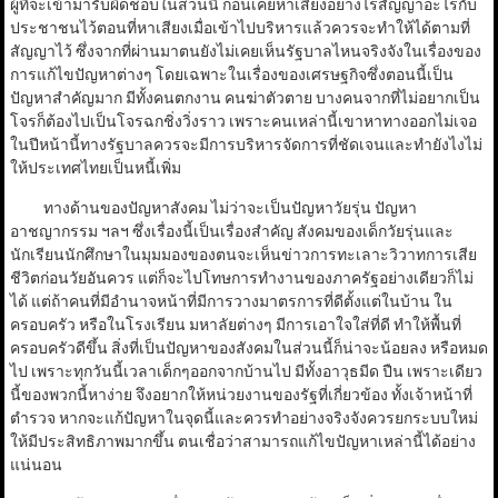
ผู้ที่จะเข้ามารับผิดชอบในส่วนนี้ ก่อนเคยหาเสียงอย่างไรสัญญาอะไรกับ
ประชาชนไว้ตอนที่หาเสียงเมื่อเข้าไปบริหารแล้วควรจะทำให้ได้ตามที่
สัญญาไว้ ซึ่งจากที่ผ่านมาตนยังไม่เคยเห็นรัฐบาลไหนจริงจังในเรื่องของ
การแก้ไขปัญหาต่างๆ โดยเฉพาะในเรื่องของเศรษฐกิจซึ่งตอนนี้เป็น
ปัญหาสำคัญมาก มีทั้งคนตกงาน คนฆ่าตัวตาย บางคนจากที่ไม่อยากเป็น
โจรก็ต้องไปเป็นโจรฉกชิ่งวิ่งราว เพราะคนเหล่านี้เขาหาทางออกไม่เจอ
ในปีหน้านี้ทางรัฐบาลควรจะมีการบริหารจัดการที่ชัดเจนและทำยังไงไม่
ให้ประเทศไทยเป็นหนี้เพิ่ม
ทางด้านของปัญหาสังคม ไม่ว่าจะเป็นปัญหาวัยรุ่น ปัญหา
อาชญากรรม ฯลฯ ซึ่งเรื่องนี้เป็นเรื่องสำคัญ สังคมของเด็กวัยรุ่นและ
นักเรียนนักศึกษาในมุมมองของตนจะเห็นข่าวการทะเลาะวิวาทการเสีย
ชีวิตก่อนวัยอันควร แต่ก็จะไปโทษการทำงานของภาครัฐอย่างเดียวก็ไม่
ได้ แต่ถ้าคนที่มีอำนาจหน้าที่มีการวางมาตรการที่ดีตั้งแต่ในบ้าน ใน
ครอบครัว หรือในโรงเรียน มหาลัยต่างๆ มีการเอาใจใส่ที่ดี ทำให้พื้นที่
ครอบครัวดีขึ้น สิ่งที่เป็นปัญหาของสังคมในส่วนนี้ก็น่าจะน้อยลง หรือหมด
ไป เพราะทุกวันนี้เวลาเด็กๆออกจากบ้านไป มีทั้งอาวุธมีด ปืน เพราะเดียว
นี้ของพวกนี้หาง่าย จึงอยากให้หน่วยงานของรัฐที่เกี่ยวข้อง ทั้งเจ้าหน้าที่
ตำรวจ หากจะแก้ปัญหาในจุดนี้และควรทำอย่างจริงจังควรยกระบบใหม่
ให้มีประสิทธิภาพมากขึ้น ตนเชื่อว่าสามารถแก้ไขปัญหาเหล่านี้ได้อย่าง
แน่นอน