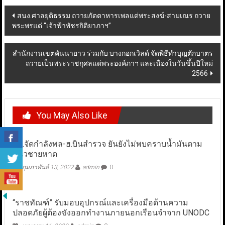
Post
สนง.ศาลยุติธรรม ถวายภัตตาหารเพลแด่พระสงฆ์-สามเณร ถวาย
พระพรแด่ “เจ้าฟ้าพัชรกิติยาภาฯ”
navigation
สำนักงานเขตคันนายาว ร่วมกับ บางกอกเวิลด์ จัดพิธีทำบุญตักบาตร
ถวายเป็นพระราชกุศลแด่พระองค์ภาฯ และเนื่องในวันขึ้นปีใหม่
2566
You May Also Like
ทร.จัดกำลังพล-ฮ.บินสำรวจ ยันยังไม่พบคราบน้ำมันตาม
แนวชายหาด
กุมภาพันธ์ 13, 2022
admin
0
“ราชทัณฑ์” รับมอบอุปกรณ์และเครื่องมือด้านความ
ปลอดภัยผู้ต้องขังออกทำงานภายนอกเรือนจำจาก UNODC