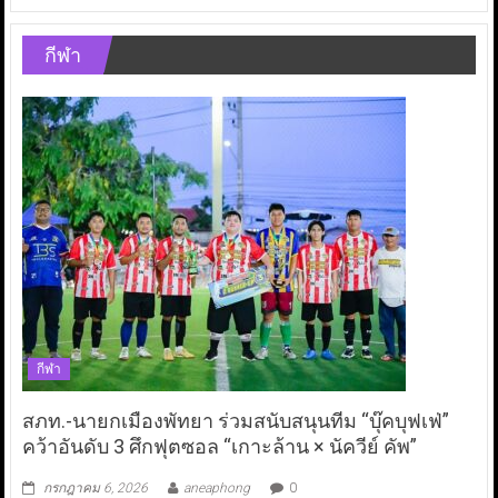
กีฬา
กีฬา
สภท.-นายกเมืองพัทยา ร่วมสนับสนุนทีม “บุ๊คบุฟเฟ่”
คว้าอันดับ 3 ศึกฟุตซอล “เกาะล้าน × นัควีย์ คัพ”
กรกฎาคม 6, 2026
aneaphong
0