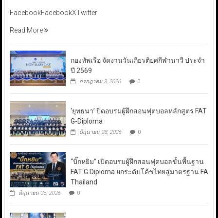
FacebookFacebookXTwitter
Read More
กองทัพเรือ จัดงานวันเกียรติยศกีฬานาวี ประจำ
ปี 2569
กรกฎาคม 3, 2026
0
‘ยุทธนา’ ปิดอบรมผู้ฝึกสอนฟุตบอลหลักสูตร FAT
G-Diploma
มิถุนายน 28, 2026
0
“บิ๊กหยิม” เปิดอบรมผู้ฝึกสอนฟุตบอลขั้นพื้นฐาน
FAT G Diploma ยกระดับโค้ชไทยสู่มาตรฐาน FA
Thailand
มิถุนายน 25, 2026
0