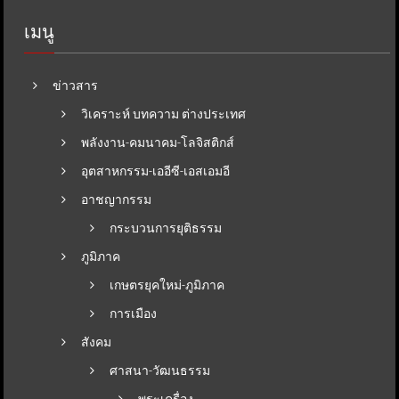
เมนู
ข่าวสาร
วิเคราะห์ บทความ ต่างประเทศ
พลังงาน-คมนาคม-โลจิสติกส์
อุตสาหกรรม-เออีซี-เอสเอมอี
อาชญากรรม
กระบวนการยุติธรรม
ภูมิภาค
เกษตรยุคใหม่-ภูมิภาค
การเมือง
สังคม
ศาสนา-วัฒนธรรม
พระเครื่อง