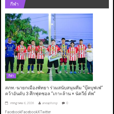
กีฬา
กีฬา
สภท.-นายกเมืองพัทยา ร่วมสนับสนุนทีม “บุ๊คบุฟเฟ่”
คว้าอันดับ 3 ศึกฟุตซอล “เกาะล้าน × นัควีย์ คัพ”
กรกฎาคม 6, 2026
aneaphong
0
FacebookFacebookXTwitter