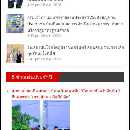
4:26 pm
08 ส.ค. 2026
กรมเจ้าท่า เผยแพร่รายงานประจำปี 2568 เชิญชวน
ประชาชนร่วมติดตามผลการดำเนินงาน มุ่งยกระดับการ
บริการสู่มาตรฐานสากล
3:45 pm
08 ส.ค. 2026
รพ.สถาบันโรคไตภูมิราชนครินทร์ สนับสนุนรายการเลิก
บุหรี่ดีต่อใจปีที่ 9
3:41 pm
08 ส.ค. 2026
5 ข่าวเด่นประจำปี
สภท.-นายกเมืองพัทยา ร่วมสนับสนุนทีม “บุ๊คบุฟเฟ่” คว้าอันดับ 3
ศึกฟุตซอล “เกาะล้าน × นัควีย์ คัพ”