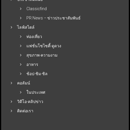
Classicfind
PR News – ข่าวประชาสัมพันธ์
ไลฟ์สไตล์
ท่องเที่ยว
แฟชั่นโซไซตี้-ดูดวง
สุขภาพ-ความงาม
อาหาร
ช้อป-ชิม-ชิล
คอลัมน์
ในประเทศ
วิดีโอ-คลิปข่าว
ติดต่อเรา