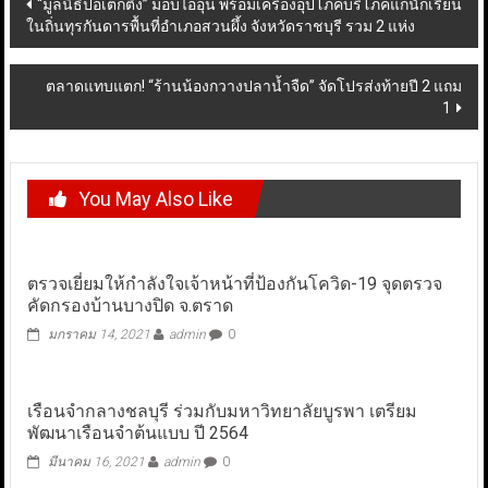
Post
“มูลนิธิป่อเต็กตึ๊ง” มอบไออุ่น พร้อมเครื่องอุปโภคบริโภคแก่นักเรียน
ในถิ่นทุรกันดารพื้นที่อำเภอสวนผึ้ง จังหวัดราชบุรี รวม 2 แห่ง
navigation
ตลาดแทบแตก! “ร้านน้องกวางปลาน้ำจืด” จัดโปรส่งท้ายปี 2 แถม
1
You May Also Like
ตรวจเยี่ยมให้กำลังใจเจ้าหน้าที่ป้องกันโควิด-19 จุดตรวจ
คัดกรองบ้านบางปิด จ.ตราด
มกราคม 14, 2021
admin
0
เรือนจำกลางชลบุรี ร่วมกับมหาวิทยาลัยบูรพา เตรียม
พัฒนาเรือนจำต้นแบบ ปี 2564
มีนาคม 16, 2021
admin
0