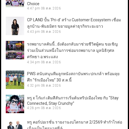
Choice
4:47 pm
08 ส.ค. 2026
CP LAND ปั้น ‘Pri-d’ สร้าง Customer Ecosystem เชื่อม
ลูกบ้าน-พันธมิตร ขยายมูลค่าธุรกิจระยะยาว
4:43 pm
08 ส.ค. 2026
รถพยาบาลคันนี้…ยังต้องกลับมาช่วยชีวิตผู้คน ขอเชิญ
ร่วมเป็นส่วนหนึ่งในการซ่อมรถพยาบาล มูลนิธิกุศล
ศรัทธา อ.พระแสง
4:34 pm
08 ส.ค. 2026
PWS สนับสนุนทีมลูกหนังสถาบันพระปกเกล้า พร้อมลุย
ศึก “รักเมืองไทย” 30 ส.ค.นี้
4:32 pm
08 ส.ค. 2026
ทรู x โก๋แก่ เติมสีสันการเริ่มต้นทริปเมืองไทย กับ “Stay
Connected, Stay Crunchy”
4:28 pm
08 ส.ค. 2026
ทรู คอร์ปอเรชั่น รายงานงบไตรมาส 2/2569 ทำกำไรต่อ
เนื่องเป็นไตรมาสที่ 6