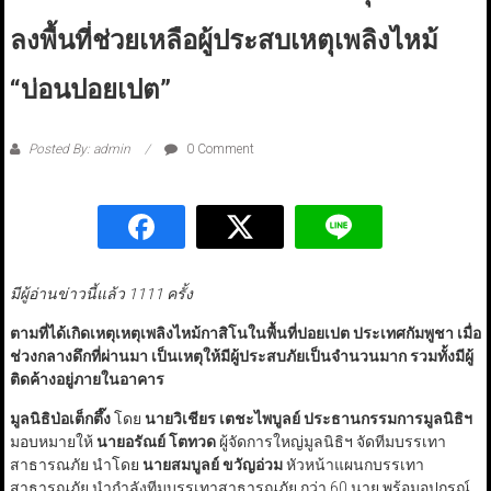
ลงพื้นที่ช่วยเหลือผู้ประสบเหตุเพลิงไหม้
“บ่อนปอยเปต”
Posted By: admin
0 Comment
มีผู้อ่านข่าวนี้แล้ว 1111 ครั้ง
ตามที่ได้เกิดเหตุเหตุเพลิงไหม้กาสิโนในพื้นที่ปอยเปต ประเทศกัมพูชา เมื่อ
ช่วงกลางดึกที่ผ่านมา เป็นเหตุให้มีผู้ประสบภัยเป็นจำนวนมาก รวมทั้งมีผู้
ติดค้างอยู่ภายในอาคาร
มูลนิธิป่อเต็กตึ๊ง
โดย
นายวิเชียร เตชะไพบูลย์ ประธานกรรมการมูลนิธิฯ
มอบหมายให้
นายอรัณย์ โตทวด
ผู้จัดการใหญ่มูลนิธิฯ จัดทีมบรรเทา
สาธารณภัย นำโดย
นายสมบูลย์ ขวัญอ่วม
หัวหน้าแผนกบรรเทา
สาธารณภัย นำกำลังทีมบรรเทาสาธารณภัย กว่า 60 นาย พร้อมอุปกรณ์