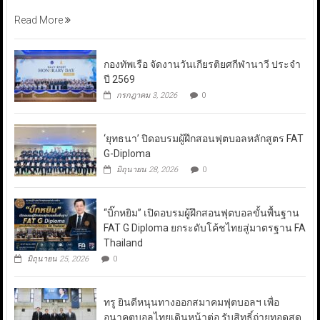
Read More
กองทัพเรือ จัดงานวันเกียรติยศกีฬานาวี ประจำ
ปี 2569
กรกฎาคม 3, 2026
0
‘ยุทธนา’ ปิดอบรมผู้ฝึกสอนฟุตบอลหลักสูตร FAT
G-Diploma
มิถุนายน 28, 2026
0
“บิ๊กหยิม” เปิดอบรมผู้ฝึกสอนฟุตบอลขั้นพื้นฐาน
FAT G Diploma ยกระดับโค้ชไทยสู่มาตรฐาน FA
Thailand
มิถุนายน 25, 2026
0
ทรู ยินดีหนุนทางออกสมาคมฟุตบอลฯ เพื่อ
อนาคตบอลไทยเดินหน้าต่อ รับสิทธิ์ถ่ายทอดสด