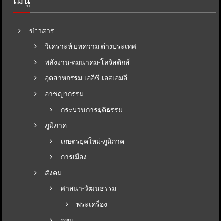
เมนู
ข่าวสาร
วิเคราะห์ บทความ ต่างประเทศ
พลังงาน-คมนาคม-โลจิสติกส์
อุตสาหกรรม-เออีซี-เอสเอมอี
อาชญากรรม
กระบวนการยุติธรรม
ภูมิภาค
เกษตรยุคใหม่-ภูมิภาค
การเมือง
สังคม
ศาสนา-วัฒนธรรม
พระเครื่อง
กทม