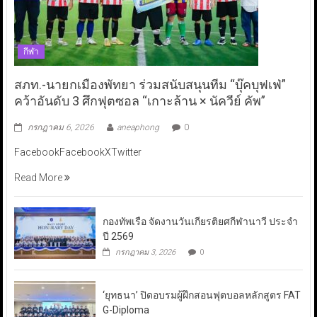
กีฬา
สภท.-นายกเมืองพัทยา ร่วมสนับสนุนทีม “บุ๊คบุฟเฟ่”
คว้าอันดับ 3 ศึกฟุตซอล “เกาะล้าน × นัควีย์ คัพ”
กรกฎาคม 6, 2026
aneaphong
0
FacebookFacebookXTwitter
Read More
กองทัพเรือ จัดงานวันเกียรติยศกีฬานาวี ประจำ
ปี 2569
กรกฎาคม 3, 2026
0
‘ยุทธนา’ ปิดอบรมผู้ฝึกสอนฟุตบอลหลักสูตร FAT
G-Diploma