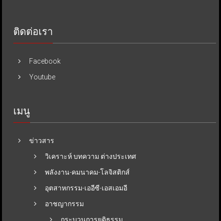
ติดต่อเรา
Facebook
Youtube
เมนู
ข่าวสาร
วิเคราะห์ บทความ ต่างประเทศ
พลังงาน-คมนาคม-โลจิสติกส์
อุตสาหกรรม-เออีซี-เอสเอมอี
อาชญากรรม
กระบวนการยุติธรรม