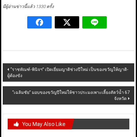
มีผู้อ่านข่าวนี้แล้ว 1330 ครั้ง
Post
“ราชทัณฑ์-พินิจฯ” เปิดเยี่ยมญาติช่วงปีใหม่ เป็นของขวัญให้ญาติ-
ผู้ต้องขัง
navigation
“เฉลิมชัย” มอบของขวัญปีใหม่ให้ชาวประมงเพาะเลี้ยงสัตว์น้ำ 67
จังหวัด
You May Also Like