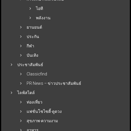
ไอที
พลังงาน
ยานยนต์
ประกัน
กีฬา
บันเทิง
ประชาสัมพันธ์
Classicfind
PR News – ข่าวประชาสัมพันธ์
ไลฟ์สไตล์
ท่องเที่ยว
แฟชั่นโซไซตี้-ดูดวง
สุขภาพ-ความงาม
อาหาร