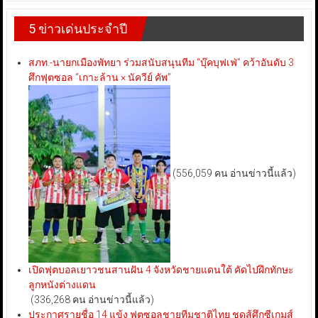
5 ข่าวเด่นประจำปี
สภท.-นายกเมืองพัทยา ร่วมสนับสนุนทีม “บุ๊คบุฟเฟ่” คว้าอันดับ 3
ศึกฟุตซอล “เกาะล้าน × นัควีย์ คัพ”
(556,059 คน อ่านข่าวนี้แล้ว)
เปิดฟุตบอลเยาวชนสานฝัน 4 จังหวัดชายแดนใต้ คัดไปฝึกทักษะ
ลูกหนังต่างแดน
(336,268 คน อ่านข่าวนี้แล้ว)
ประกาศรายชื่อ 14 แข้ง ฟุตซอลชายทีมชาติไทย ชุดสู้ศึกซีเกมส์