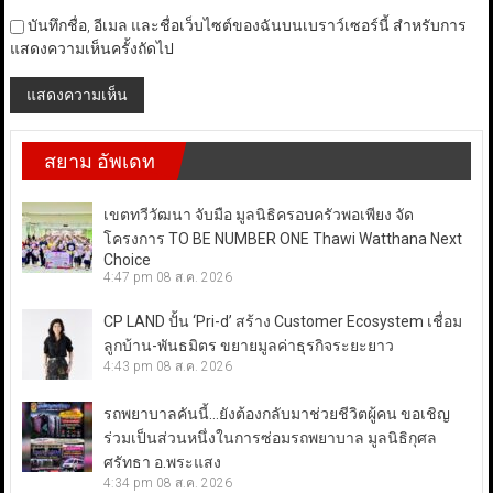
บันทึกชื่อ, อีเมล และชื่อเว็บไซต์ของฉันบนเบราว์เซอร์นี้ สำหรับการ
แสดงความเห็นครั้งถัดไป
สยาม อัพเดท
เขตทวีวัฒนา จับมือ มูลนิธิครอบครัวพอเพียง จัด
โครงการ TO BE NUMBER ONE Thawi Watthana Next
Choice
4:47 pm
08 ส.ค. 2026
CP LAND ปั้น ‘Pri-d’ สร้าง Customer Ecosystem เชื่อม
ลูกบ้าน-พันธมิตร ขยายมูลค่าธุรกิจระยะยาว
4:43 pm
08 ส.ค. 2026
รถพยาบาลคันนี้…ยังต้องกลับมาช่วยชีวิตผู้คน ขอเชิญ
ร่วมเป็นส่วนหนึ่งในการซ่อมรถพยาบาล มูลนิธิกุศล
ศรัทธา อ.พระแสง
4:34 pm
08 ส.ค. 2026